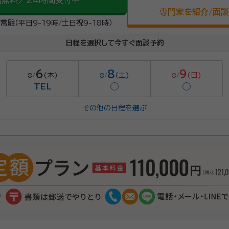
話無料／24時間受付中
専門家を紹介/面
が常駐
（平日9-19時/土日祝9-18時）
日程を選択して今すぐ面談予約
6
8
9
(木)
(土)
(日)
8/
8/
8/
TEL
◯
◯
その他の日程を選ぶ