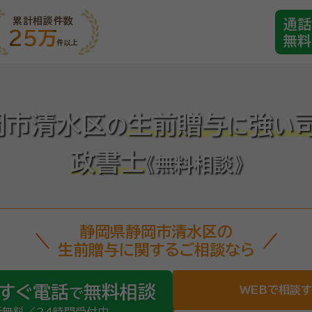
累計相談件数
通話
25万
無料
件以上
岡市清水区
生前贈与
強
の
に
い
政書士
《無料相談》
静岡県静岡市清水区の
生前贈与に関するご相談なら
すぐ電話
無料相談
WEBで相談
で