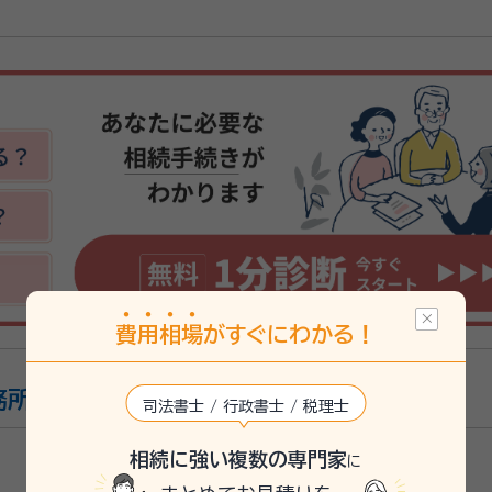
費
用
相
場
がすぐにわかる！
務所
司法書士 / 行政書士 / 税理士
2
相続に強い複数の専門家
に