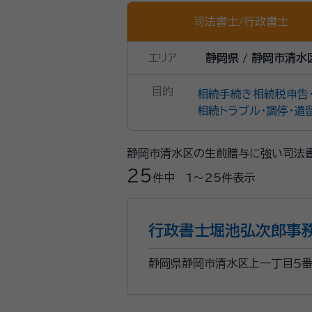
司法書士
/
行政書士
エリア
静岡県 / 静岡市清水
目的
相続手続き
相続税申告
相続トラブル・調停・遺
静岡市清水区の生前贈与に強い司法
25
件中
1〜25
件表示
行政書士堀池弘次郎事
静岡県静岡市清水区上一丁目５番