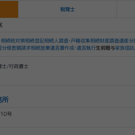
税理士
区
・相続税対策
相続登記
相続人調査・戸籍収集
相続財産調査
遺産分
留分侵害額請求
相続放棄
遺言書作成・遺言執行
生前贈与
家族信託
書士/行政書士
務所
１０号