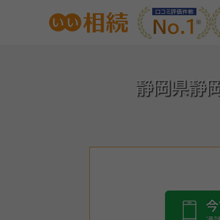
口コミ評価件数
No.1
静岡県静
今