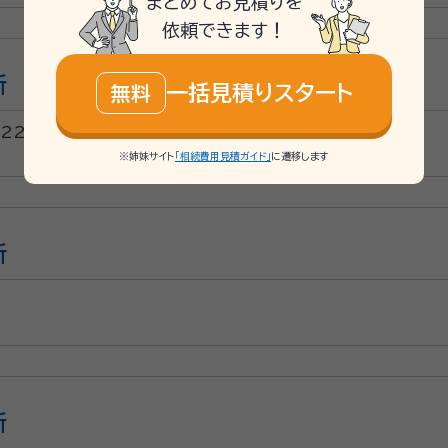
まとめてお見積りを
依頼できます！
所
一括見積りスタート
無料
22
※姉妹サイト
「相続費用見積ガイド」
に遷移します
所
所