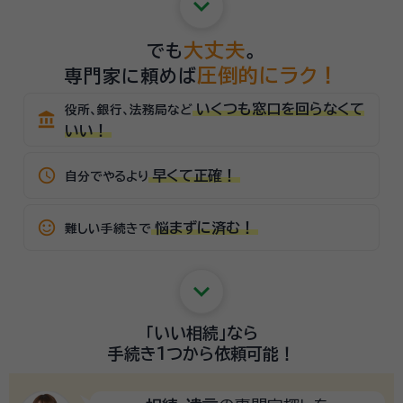
keyboard_arrow_down
大丈夫
でも
。
圧倒的にラク！
専門家に頼めば
いくつも窓口を回らなくて
役所、銀行、法務局など
account_balance
いい！
schedule
早くて正確！
自分でやるより
sentiment_satisfied_alt
悩まずに済む！
難しい手続きで
keyboard_arrow_down
「いい相続」
なら
手続き1つから
依頼可能！