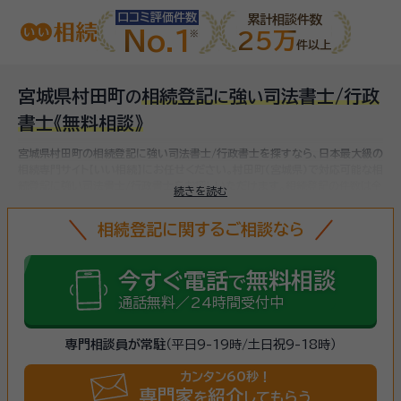
口コミ評価件数
累計相談件数
No.1
25万
件以上
宮城県村田町
相続登記
強
司法書士/行政
の
に
い
書士
《無料相談》
宮城県村田町の相続登記に強い司法書士/行政書士を探すなら、日本最大級の
相続専門サイト【いい相続】にお任せください。
村田町(宮城県)で対応可能な相
続登記に強い司法書士/行政書士をお探しいただけます。
相続登記の件数は全
続きを読む
国で2020年982,437件、2021年1,045,570件と増加傾向にあります。
令和6年4月1日から相続登記が義務化される制度が始まり、相続登記を怠る
相続登記に関するご相談なら
と過料が課されることになるため、まだ名義変更していない相続不動産があ
る方は、
早めに相続登記をしましょう
。（
法務省 登記統計
より）
今すぐ電話
無料相談
で
通話無料／24時間受付中
専門相談員が常駐
（平日9-19時/土日祝9-18時）
カンタン60秒！
専門家
紹介
を
してもらう