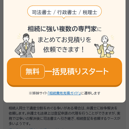
相続登記（不動産の名義変更）は相続人自身で行うことができますが、状況
司法書士 / 行政書士 / 税理士
によって他の専門家に関わってもらうことができます。
司法書士
相続に強い複数の専門家
司法書士には、相続登記のほか、遺産分割協議書や遺言の作成、簡易裁判
に
所での代理業務などを依頼できます。相続登記の申請を他人から依頼を受
まとめてお見積りを
けて代理できるのは、司法書士（または弁護士）に限られています。争いの
ない単純な相続登記や名義変更であれば、登記の専門家である司法書士
依頼できます！
に依頼するのが安心です。
司法書士に依頼できる相続手続きとは？
行政書士
一括見積りスタート
無料
戸籍謄本の収集や遺産分割協議書の作成など、相続登記に必要な一部の
書類作成や準備は行政書士に依頼できます。ただし、登記申請の代理は法
律上行政書士には認められていません。そのため、申請自体を相続人が自
分で行えば、費用を抑えられるというメリットがあります。
行政書士に依頼できる相続手続きとは？
※姉妹サイト
「相続費用見積ガイド」
に遷移します
弁護士
相続人同士で遺産分割をめぐる争いがある場合は、弁護士に紛争解決を
依頼します。弁護士も法律上は登記申請の代理を行うことができますが、実
務では争いの解決後に司法書士へ引き継ぎ、相続登記を依頼するケースが
多いようです。