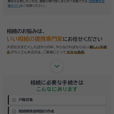
費用を比較したい方は、複数の専門家にまとめて依頼できる
「相続費用見
積ガイド」
をご利用ください。
相続のお悩みは、
いい相続の提携専門家
にお任せください
大切な方を亡くしたばかりの中、やらなければならない
難しい手続
き
がたくさんあるのは、
ご家族にとって
大きな負担
keyboard_arrow_down
相続に必要な手続きは
こんなにあります
assignment
戸籍収集
assignment
相続関係説明図の作成