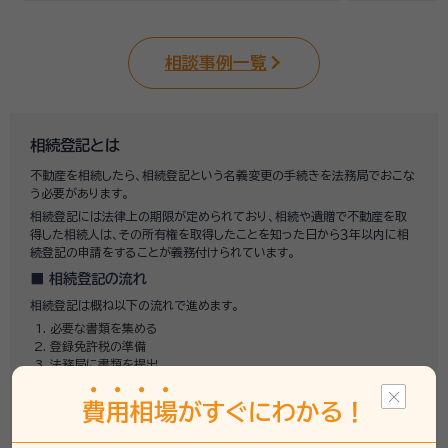
相談事例一覧
相続登記とは
不動産を相続したら、相続登記という名義変更の手続きを法務局でおこな
う必要があります。
相続登記には法律上の期限が定められており、相続や遺贈で不動産を取
得した相続人は、その所有権を取得したことを知った日から３年以内に相
続登記の申請をすることが義務付けられています。
相続登記の流れ
相続登記は概ね以下の流れで進めます。
必要な書類を集める
登録免許税の準備
法務局に書類を提出
登記完了証の受取り
費
用
相
場
がすぐにわかる！
相続登記の基礎知識
相続登記は専門家に頼むことができるか