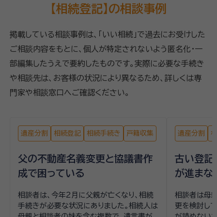
【相続登記】の相談事例
掲載している相談事例は、「いい相続」で過去にお受けした
ご相談内容をもとに、個人が特定されないよう匿名化・一
部編集したうえで要約したものです。実際に必要な手続き
や相談先は、お客様の状況により異なるため、詳しくは専
門家や相談窓口へご確認ください。
遺産分割
相続登記
相続手続き
戸籍収集
遺産分割
父の不動産名義変更と協議書作
古い登記
成で困っている
が進まな
相談者は、今年2月に父親が亡くなり、相続
相談者は母
手続きが必要な状況にありました。相続人は
更を検討して
母親と相談者の妹を含む複数で、遺言書が
が読めない