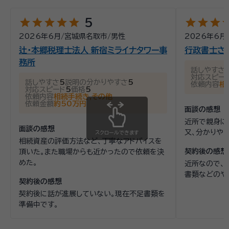
ついてなど様々な業務を行っていました。 ■ご相談い
ただく際に心掛けていること ・じっくりお話を伺います
star
star
star
star
star
star
star
star
st
5
資格等：
司法書士、行政書士 / 行政書士
・専門用語ではなく「わかりやすい言葉」で対応いたしま
2026年6月
/
宮城県名取市
/
男性
2026年6月
所属団体：
宮城県司法書士会
す ・お手続きに付随する業務整理等、ご納得いただける
辻・本郷税理士法人 新宿ミライナタワー事
行政書士さ
お手続きをサポートいたします ■対応エリア 宮城県、岩
務所
話しやすさ
手県南、秋田県湯沢市周辺、山形県新庄周辺・最上地方
対応スピー
話しやすさ
5
説明の分かりやすさ
5
依頼内容
相
初回相談、2回目以降も相談料はいただきません。 電話
対応スピード
5
価格
5
依頼内容
相続手続き,その他
でのご相談も可能ですので、どうぞお気軽にお問い合
依頼金額
約50万円
面談の感想
わせください。
近所で親身に
面談の感想
又、分かりや
スクロールできます
相続資産の評価方法など、丁寧なアドバイスを
契約後の感想
頂いた。また職場からも近かったので依頼を決
めた。
近所なので、
書類などのや
契約後の感想
契約後に話が進展していない。現在不足書類を
準備中です。