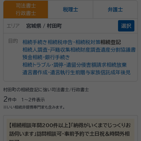
司法書士
税理士
弁護士
行政書士
エリア
宮城県 / 村田町
選択
目的
相続手続き
相続税申告・相続税対策
相続登記
相続人調査・戸籍収集
相続財産調査
遺産分割協議書
預金相続・銀行手続き
相続トラブル・調停・遺留分侵害額請求
相続放棄
遺言書作成・遺言執行
生前贈与
家族信託
成年後見
村田町の相続登記に強い司法書士/行政書士
2
件中
1〜2
件表示
※いい相続非提携専門家も含みます。
【相続相談年間200件以上】「納得がいくまでじっくりお
話伺います」訪問相談可・事前予約で土日祝＆時間外相