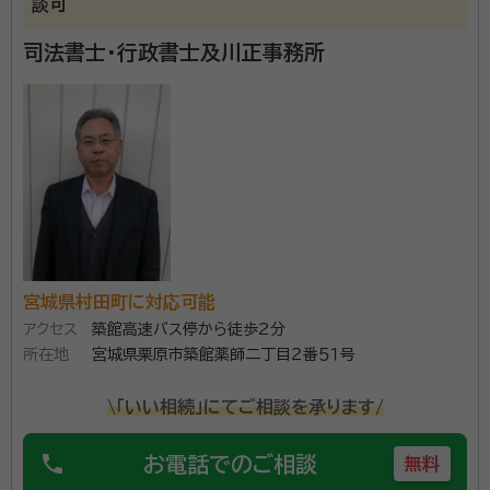
談可
司法書士・行政書士及川正事務所
宮城県村田町に対応可能
アクセス
築館高速バス停から徒歩2分
所在地
宮城県栗原市築館薬師二丁目２番５１号
\「いい相続」にてご相談を承ります/
phone
お電話でのご相談
無料