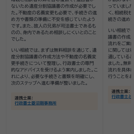
ないため遺産分割協議書の作成が必要でし
っていました
た。不動産の名義変更も必要で、手続きの進
く、相続税も
め方や書類の準備に不安を感じていたよう
続きの進め方
です。また、故人の兄弟が司法書士であるも
いい相続で
のの、身内であるため相談しにくいとのこと
議書の作成
でした。
流れをご案内
いい相続では、まずは無料相談を通じて、遺
に関しては
産分割協議書の作成方法や不動産の名義変
適していると
更手続きについて整理し、行政書士の専門
ました。無料
的なアドバイスを受けるよう案内しました。こ
流れを具体
れにより、必要な手続きと書類を明確にし、
行うことをお
次のステップへ進む準備が整いました。
連携士業：
行政書士と
連携士業：
行政書士菱沼剛事務所