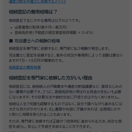
遺産分割を弁護士に依頼するメリット
相続登記の費用相場は？
相続登記で主にかかる費用は以下の2つです。
必要書類の取得（数千円～数万円）
登録免許税（不動産の固定資産税評価額 × 0.4％）
司法書士への報酬の相場
相続登記を専門家に依頼すると、専門家に払う報酬が発生します。
司法書士に登記を依頼すると、案件の状況や事務所によって金額は異なり
ますが7万～15万円が標準的です。
相続登記の費用相場
相続登記を専門家に依頼した方がいい理由
相続登記には、被相続人の戸籍謄本や遺産分割協議書など、普段なじみの
ない書類が必要です。さらに、登録免許税と呼ばれる税金の支払いも必要
になりますが、その計算方法や納付方法に戸惑う方は少なくありません。
相続は人生で何度も経験するものではなく、自分で調べながら進めるには
大きな労力がかかります。もし書類や内容に不備があれば、法務局とのや
り取りに時間を取られることもあります。
その点、専門家に依頼すれば正確かつ効率的に進められるため、余計な負
担を減らし、安心して手続きを終えることができます。