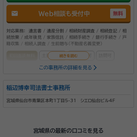
mail
Web相談も受付中
無料
対応業務：
遺言書 / 遺産分割 / 相続財産調査 / 相続登記 / 相
続放棄 / 成年後見 / 家族信託 / 相続手続き / 銀行手続き / 戸
籍収集 / 相続人調査 / 生前贈与（不動産名義変更）
初回面談無料
土日相談可
電話相談可
訪問可
この事務所の詳細を見る
所属する専門家：
及川 正（おいかわ ただし）
司法書士、猟友会（栗原北部支部）、迫
稲辺博幸司法書士事務所
川漁業協同組合理事、仙台法務局古川支局（登記相談員、土地の所有者不
明探索委員）、宮城県公共嘱託司法書士会理事
宮城県仙台市青葉区本町1丁目5-31 シエロ仙台ビル4F
■長年、仙台法務局へ勤めており早期退職で司法書士
へ 不動産や商業登記の管理や受付、国籍や戸籍に関す
宮城県の最新の口コミを見る
る業務、供託や公証関係に関するものから、人権擁護に