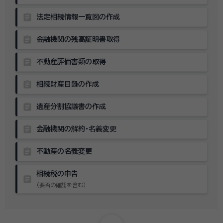
assignment
法定相続情報一覧図の作成
assignment
金融機関の残高証明書取得
assignment
不動産評価書類の取得
assignment
相続財産目録の作成
assignment
遺産分割協議書の作成
assignment
金融機関の解約・名義変更
assignment
不動産の名義変更
相続税の申告
assignment
（要否の確認を含む）