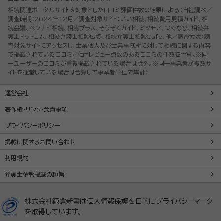
相続関連ポータルサイトを対象とした口コミ評価件数の結果による（自社調べ／
調査時期：2024年12月／調査対象サイト：いい相続、相続費用見積ガイド、相
続会議、ベンナビ相続、相続プラス、そうぞくガイド、ミツモア、つぐなび、相続弁
護士ドットコム、相続弁護士相談広場、相続弁護士相談Cafe、他／調査方法：調
査対象サイトにアクセスし、士業個人及び士業事務所に対して相続に関する内容
で掲載されている口コミ評価=レビュー点数のある口コミの件数を合算。※同
一ユーザーの口コミが重複掲載されている場合は除外。※同一事業者が複数サ
イトを運営している場合は合算して事業者単位で集計）
運営会社
著作権・リンク・免責事項
プライバシーポリシー
掲載に関するお問い合わせ
利用規約
弁護士情報掲載の趣旨
株式会社鎌倉新書は個人情報保護を目的にプライバシーマーク
を取得しています。