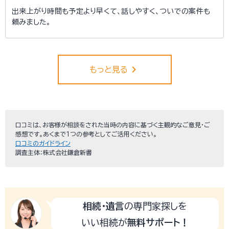
出来上がり時間も予定より早くて、話しやすく、ついでの案件も
頼みました。
keyboard_arrow_right
もっと見る
口コミは、お客様が相談をされた当時の内容に基づく主観的なご意見・ご
感想です。あくまで１つの参考としてご活用ください。
口コミのガイドライン
調査主体：株式会社鎌倉新書
相続・遺言
の専門家探しを
いい相続が
無料サポート！