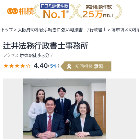
口コミ評価件数
累計相談件数
No.1
25万
件以上
トップ
大阪府の相続手続きに強い司法書士/行政書士
堺市堺区の相
辻井法務行政書士事務所
アクセス
堺東駅徒歩３分
star
star
star
star
star_outline
4.40
（
5件
）