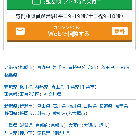
通話無料／24時間受付中
専門相談員が常駐
（平日9-19時/土日祝9-18時）
カンタン60秒！
email
無料
Webで相談する
北海道
(
札幌市
)
青森県
岩手県
宮城県
(
仙台市
)
秋田県
山形県
福島県
茨城県
栃木県
群馬県
埼玉県
千葉県
(
千葉市
)
東京都
(
東京23区
)
神奈川県
新潟県
(
新潟市
)
富山県
石川県
福井県
山梨県
長野県
岐阜県
静岡県
(
静岡市
、
浜松市
)
愛知県
(
名古屋市
)
三重県
滋賀県
京都府
(
京都市
)
大阪府
(
大阪市
、
堺市
)
兵庫県
(
神戸市
)
奈良県
和歌山県