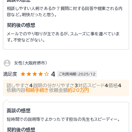
相談しやすい人柄であるか？質問に対する回答や提案される内
容など。明快だったと思う。
契約後の感想
メールでのやり取りが主であるが、スムーズに事を運べていま
す。不安などがない。
account_circle
女性（大阪府堺市）
star
star
star
star
star_outline
4
満足度
ご利用時期：2025/12
話しやすさ
4
説明の分かりやすさ
3
対応スピード
4
価格
4
依頼内容
相続手続き
依頼金額
約20万円
面談の感想
短時間での説明等でよかったです担当の先生もスピーディー。
契約後の感想