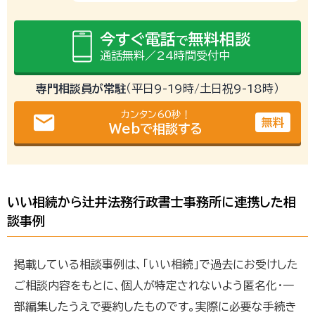
今すぐ電話
無料相談
で
通話無料／24時間受付中
専門相談員が常駐
（平日9-19時/土日祝9-18時）
カンタン60秒！
email
無料
Webで相談する
いい相続から辻井法務行政書士事務所に連携した相
談事例
掲載している相談事例は、「いい相続」で過去にお受けした
ご相談内容をもとに、個人が特定されないよう匿名化・一
部編集したうえで要約したものです。実際に必要な手続き