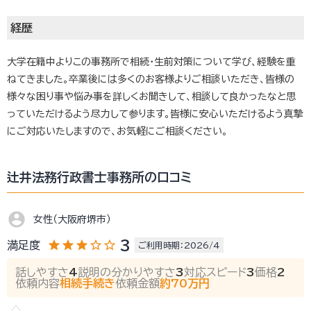
経歴
大学在籍中よりこの事務所で相続・生前対策について学び、経験を重
ねてきました。卒業後には多くのお客様よりご相談いただき、皆様の
様々な困り事や悩み事を詳しくお聞きして、相談して良かったなと思
っていただけるよう尽力して参ります。皆様に安心いただけるよう真摯
にご対応いたしますので、お気軽にご相談ください。
辻井法務行政書士事務所の口コミ
account_circle
女性（大阪府堺市）
star
star
star
star_outline
star_outline
3
満足度
ご利用時期：2026/4
話しやすさ
4
説明の分かりやすさ
3
対応スピード
3
価格
2
依頼内容
相続手続き
依頼金額
約70万円