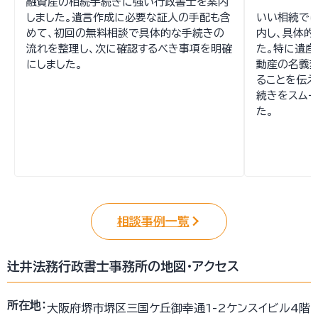
融資産の相続手続きに強い行政書士を案内
しました。遺言作成に必要な証人の手配も含
いい相続で
めて、初回の無料相談で具体的な手続きの
内し、具体的
流れを整理し、次に確認するべき事項を明確
た。特に遺産
にしました。
動産の名義
ることを伝え
続きをスム
た。
相談事例一覧
辻井法務行政書士事務所の地図・アクセス
所在地：
大阪府堺市堺区三国ケ丘御幸通1-2ケンスイビル4階