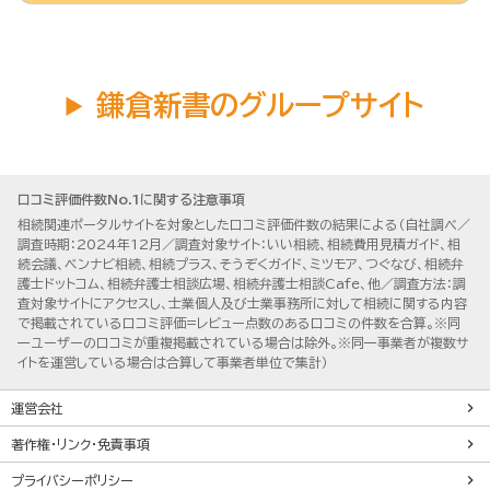
鎌倉新書のグループサイト
口コミ評価件数No.1に関する注意事項
相続関連ポータルサイトを対象とした口コミ評価件数の結果による（自社調べ／
調査時期：2024年12月／調査対象サイト：いい相続、相続費用見積ガイド、相
続会議、ベンナビ相続、相続プラス、そうぞくガイド、ミツモア、つぐなび、相続弁
護士ドットコム、相続弁護士相談広場、相続弁護士相談Cafe、他／調査方法：調
査対象サイトにアクセスし、士業個人及び士業事務所に対して相続に関する内容
で掲載されている口コミ評価=レビュー点数のある口コミの件数を合算。※同
一ユーザーの口コミが重複掲載されている場合は除外。※同一事業者が複数サ
イトを運営している場合は合算して事業者単位で集計）
運営会社
著作権・リンク・免責事項
プライバシーポリシー