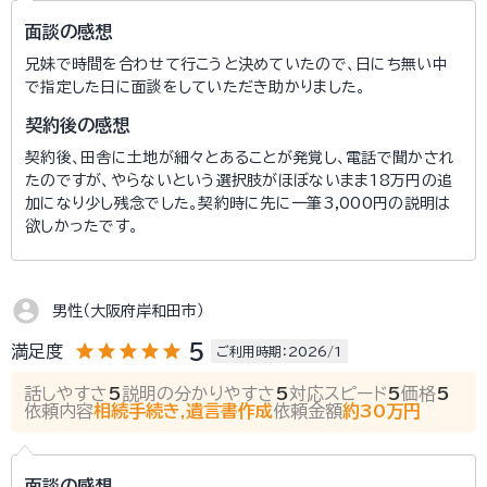
面談の感想
兄妹で時間を合わせて行こうと決めていたので、日にち無い中
で指定した日に面談をしていただき助かりました。
契約後の感想
契約後、田舎に土地が細々とあることが発覚し、電話で聞かされ
たのですが、やらないという選択肢がほぼないまま18万円の追
加になり少し残念でした。契約時に先に一筆3,000円の説明は
欲しかったです。
account_circle
男性（大阪府岸和田市）
star
star
star
star
star
5
満足度
ご利用時期：2026/1
話しやすさ
5
説明の分かりやすさ
5
対応スピード
5
価格
5
依頼内容
相続手続き,遺言書作成
依頼金額
約30万円
面談の感想