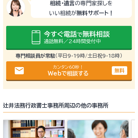
相続・遺言
の専門家探しを
いい相続が
無料サポート！
今すぐ電話
無料相談
で
通話無料／24時間受付中
専門相談員が常駐
（平日9-19時/土日祝9-18時）
カンタン60秒！
email
無料
Webで相談する
辻井法務行政書士事務所周辺の他の事務所