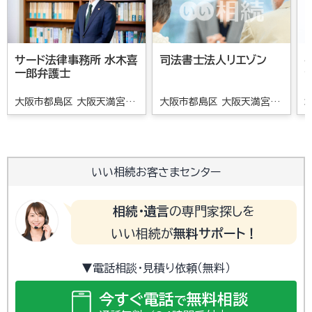
サード法律事務所 水木喜
司法書士法人リエゾン
一郎弁護士
大阪市都島区 大阪天満宮/
大阪市都島区 大阪天満宮/
南森町駅
南森町駅
いい相続お客さまセンター
相続・遺言
の専門家探しを
いい相続が
無料サポート！
▼電話相談・見積り依頼（無料）
今すぐ電話
無料相談
で