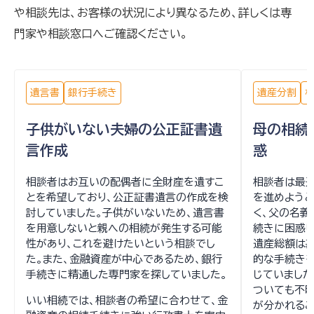
や相談先は、お客様の状況により異なるため、詳しくは専
門家や相談窓口へご確認ください。
遺言書
銀行手続き
遺産分割
子供がいない夫婦の公正証書遺
母の相続
言作成
惑
相談者はお互いの配偶者に全財産を遺すこ
相談者は最
とを希望しており、公正証書遺言の作成を検
を進めようと
討していました。子供がいないため、遺言書
く、父の名義
を用意しないと親への相続が発生する可能
続きに困惑し
性があり、これを避けたいという相談でし
遺産総額は
た。また、金融資産が中心であるため、銀行
的な手続き
手続きに精通した専門家を探していました。
じていました
ついても不明
いい相続では、相談者の希望に合わせて、金
が分かれるこ