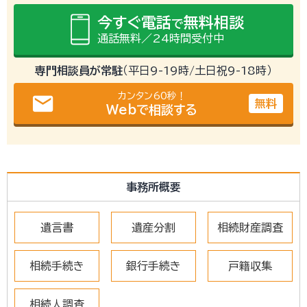
今すぐ電話
無料相談
で
通話無料／24時間受付中
専門相談員が常駐
（平日9-19時/土日祝9-18時）
カンタン60秒！
email
無料
Webで相談する
事務所概要
遺言書
遺産分割
相続財産調査
相続手続き
銀行手続き
戸籍収集
相続人調査