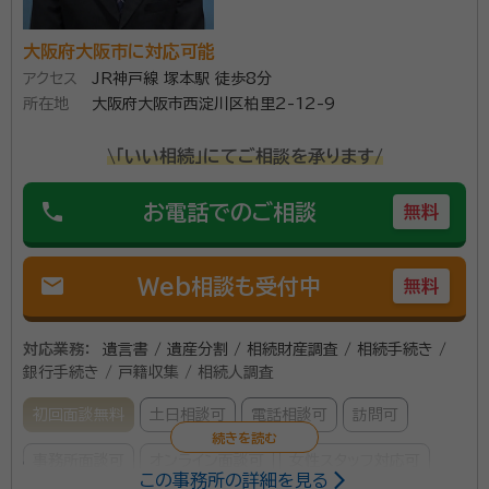
資格等：
司法書士
ていただきます。 携帯電話、LINEなど様々な手段で連絡可能
です。 どうぞお気軽にお問い合わせください。
所属団体：
大阪司法書士会
大阪府大阪市に対応可能
アクセス
JR神戸線 塚本駅 徒歩8分
所在地
大阪府大阪市西淀川区柏里2-12-9
\「いい相続」にてご相談を承ります/
phone
お電話でのご相談
無料
mail
Web相談も受付中
無料
対応業務：
遺言書 / 遺産分割 / 相続財産調査 / 相続手続き /
銀行手続き / 戸籍収集 / 相続人調査
初回面談無料
土日相談可
電話相談可
訪問可
事務所面談可
オンライン面談可
女性スタッフ対応可
この事務所の詳細を見る