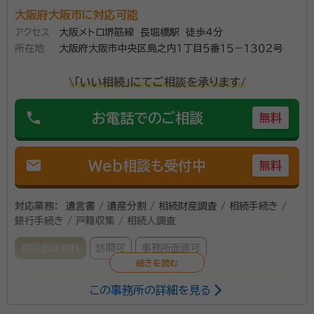
大阪府大阪市に対応可能
アクセス
大阪メトロ堺筋線 長堀橋駅 徒歩4分
所在地
大阪府大阪市中央区島之内１丁目５番１５－１３０２号
\「いい相続」にてご相談を承ります/
phone
お電話でのご相談
無料
mail
Web相談も受付中
無料
対応業務：
遺言書 / 遺産分割 / 相続財産調査 / 相続手続き /
銀行手続き / 戸籍収集 / 相続人調査
初回面談無料
訪問可
事務所面談可
この事務所の詳細を見る
相続に関する手続きは思いのほか大変です。亡親の相
続手続きでの経験から寄り添いお手伝いさせていただ