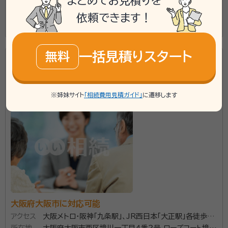
まとめてお見積りを
依頼できます！
所属する専門家：
この事務所の詳細を見る
神原 誠子 （かんばら せいこ）
行政書士
一括見積りスタート
無料
資格等：
行政書士
相続手続きをお手伝い
所属団体：
大阪府行政書士会
森山行政書士事務所
※姉妹サイト
「相続費用見積ガイド」
に遷移します
大阪府大阪市に対応可能
アクセス
大阪メトロ・阪神「九条駅」、JR西日本「大正駅」各徒歩10