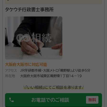
ます。
タケウチ行政書士事務所
大阪府大阪市に対応可能
アクセス
JR学研都市線・大阪メトロ「鴫野駅」より徒歩5分
所在地
大阪府大阪市城東区鴫野東１丁目１４－１９
\「いい相続」にてご相談を承ります/
phone
お電話でのご相談
無料