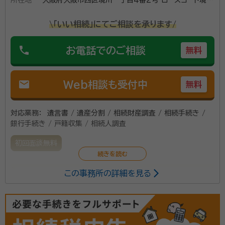
所在地
分
大阪府大阪市西区境川一丁目４番２号 ローズコート境川
４０１号
\「いい相続」にてご相談を承ります/
phone
お電話でのご相談
無料
mail
Web相談も受付中
無料
対応業務：
遺言書 / 遺産分割 / 相続財産調査 / 相続手続き /
銀行手続き / 戸籍収集 / 相続人調査
初回面談無料
この事務所の詳細を見る
戸籍の収集、法定相続情報一覧図の取得など相続手続
きのお手伝いをさせていただきます。