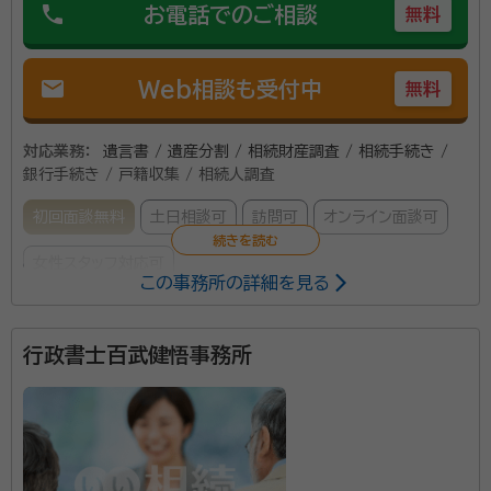
phone
お電話でのご相談
無料
mail
Web相談も受付中
無料
対応業務：
遺言書 / 遺産分割 / 相続財産調査 / 相続手続き /
銀行手続き / 戸籍収集 / 相続人調査
初回面談無料
土日相談可
訪問可
オンライン面談可
女性スタッフ対応可
この事務所の詳細を見る
何から手をつけていいのか、戸惑うことが多いのが相続
行政書士百武健悟事務所
です。当事務所では、まずお話を丁寧に伺ったうえで、
今後の流れを説明し、ご納得いただき迅速にご対応さ
せていただきます。 相続関係だけでなく、各種許認可業
務、帰化申請などの国際関係業務、会社設立なども幅広
資格等：
行政書士, 宅地建物取引士、総合旅行業取扱管理者
くご対応させていただいております。 どんな些細なこと