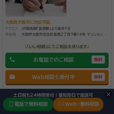
丁寧にご案内させて頂きます。相続手続きに関して、不
安なことも多いかと思いますが、何でもご質問頂けるよ
う真摯にサポートいたします。土曜日、日曜日のご相談
大阪府大阪市に対応可能
も出来ます。その他の士業のご紹介も可能です。 不安や
アクセス
JR阪和線「長居駅」より徒歩1分
資格等：
行政書士
心配をお持ちの方は、ぜひご相談ください。お待ちして
所在地
大阪府大阪市住吉区長居２丁目７番１４号 マンションロ
所属団体：
大阪行政書士会
おります。
ーザ２０１号
\「いい相続」にてご相談を承ります/
phone
お電話でのご相談
無料
mail
Web相談も受付中
無料
対応業務：
遺言書 / 相続登記 / 相続放棄 / 成年後見 / 相続手
土日祝も24時間受付！最短即日で面談可
続き / 銀行手続き / 戸籍収集
電話で無料相談
Web
無料相談
で
初回面談無料