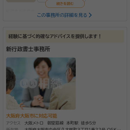
所属する専門家：
この事務所の詳細を見る
百武 健悟（ひゃくたけ けんご）
行政書士
資格等：
行政書士
経験に基づく的確なアドバイスを提供します！
所属団体：
大阪府行政書士会
新行政書士事務所
大阪府大阪市に対応可能
アクセス
大阪メトロ 御堂筋線 本町駅 徒歩5分
所在地
大阪府大阪市中央区久太郎町３丁目１番２２号 ＯＳＫビ