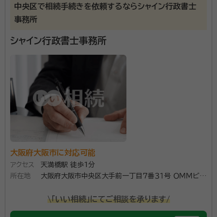
中島 進
代表、行政書士, 銀行業務検定 相続アドバイザー2級
中央区で相続手続きを依頼するならシャイン行政書士
経歴：
財団法人航空宇宙技術振興財団 (現社名:一般財団法人航空技術
事務所
振興財団) 入社 独立行政法人宇宙航空研究開発機構 宇宙センター ロ
ケットエンジン高空性能試験設備勤務 様々な環境下での作動状態確認の
シャイン行政書士事務所
ための解析、調整等。 弁護士・行政書士のダブルライセンスの師匠のもと
当事務所は、契約書作成代理・起案アドバイス・契約書チ
10年間師事。 他、行政機関、三菱グループ（銀行）、大手通信・ソフトウェア
開発企業、芸能事務所（企業）での職務経験あり。
ェック・事実証明書類作成・公正証書化に関する業務を
専門としています。 相対する利益の調和と合意の形成
に力を注いでおり、相続の分野は些細なことから揉め事
も発展することもありますが、予防法務の観点で紛争を
資格等：
行政書士, 銀行業務検定 相続アドバイザー2級
未然に防ぎ、ご遺族の平穏な相続を目指します。 金融機
所属団体：
大阪府行政書士会
関への対応として、銀行員が中心に受験している相続ア
ドバイザーの資格を関係者も取得するなど、日々研鑽を
大阪府大阪市に対応可能
重ねています。
アクセス
天満橋駅 徒歩1分
所在地
大阪府大阪市中央区大手前一丁目７番３１号 ＯＭＭビル
１２階
\「いい相続」にてご相談を承ります/