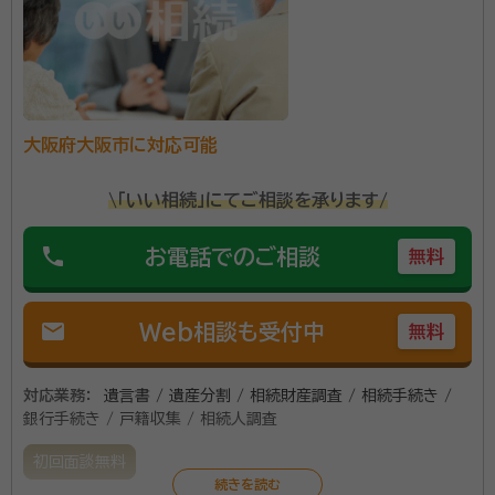
もらうため、そして難しく思われがちな相続手続きのお
悩みに応えるために、各地で無料相談会を実施していま
す。 相続・遺言書・離婚協議書等、あらゆる問題に対応し
資格等：
行政書士
てくれます。 初回の相談は無料で、大阪府内なら出張費
所属団体：
大阪府行政書士会
もかかりません。 ぜひお気軽にご相談ください。
大阪府大阪市に対応可能
\「いい相続」にてご相談を承ります/
phone
お電話でのご相談
無料
mail
Web相談も受付中
無料
対応業務：
遺言書 / 遺産分割 / 相続財産調査 / 相続手続き /
銀行手続き / 戸籍収集 / 相続人調査
初回面談無料