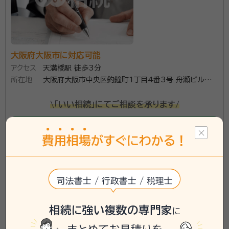
り除いて、お一人でも多くの方の力になれるよう、ご相
資格等：
行政書士、司法書士
談からご提案、今後の流れ、相続手続きを分かりやすく・
所属団体：
東京都行政書士会、東京司法書士会
親しみやすく、最後までサポートさせていただきます。
大阪府大阪市に対応可能
アクセス
天満橋駅 徒歩3分
所在地
大阪府大阪市中央区釣鐘町1丁目4番3号 舟瀬ビル
305号
\「いい相続」にてご相談を承ります/
phone
お電話でのご相談
無料
費
用
相
場
がすぐにわかる！
mail
Web相談も受付中
無料
司法書士 / 行政書士 / 税理士
対応業務：
遺言書 / 遺産分割 / 相続財産調査 / 相続手続き /
銀行手続き / 戸籍収集 / 相続人調査
相続に強い複数の専門家
に
訪問可
事務所面談可
女性スタッフ対応可