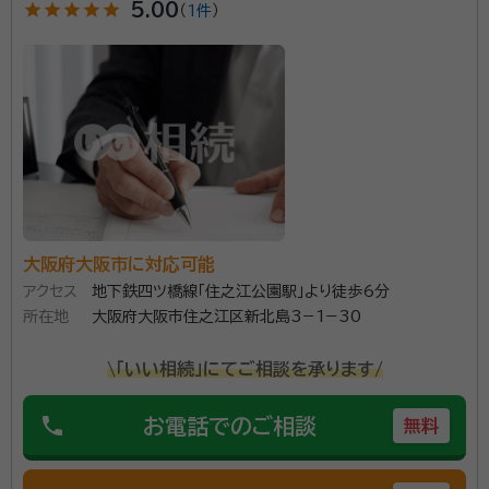
star
star
star
star
star
5.00
（
1件
）
大阪府大阪市に対応可能
アクセス
地下鉄四ツ橋線「住之江公園駅」より徒歩6分
所在地
大阪府大阪市住之江区新北島3−1−30
\「いい相続」にてご相談を承ります/
phone
お電話でのご相談
無料