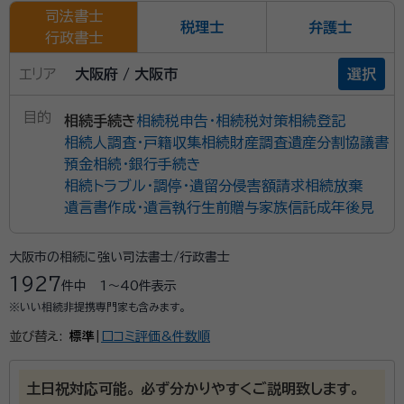
司法書士
税理士
弁護士
行政書士
エリア
大阪府 / 大阪市
選択
目的
相続手続き
相続税申告・相続税対策
相続登記
相続人調査・戸籍収集
相続財産調査
遺産分割協議書
預金相続・銀行手続き
相続トラブル・調停・遺留分侵害額請求
相続放棄
遺言書作成・遺言執行
生前贈与
家族信託
成年後見
大阪市の相続に強い司法書士/行政書士
1927
件中
1〜40
件表示
※いい相続非提携専門家も含みます。
並び替え:
標準
|
口コミ評価&件数順
土日祝対応可能。 必ず分かりやすくご説明致します。