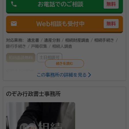
phone
お電話でのご相談
無料
mail
Web相談も受付中
無料
対応業務：
遺言書 / 遺産分割 / 相続財産調査 / 相続手続き /
銀行手続き / 戸籍収集 / 相続人調査
初回面談無料
土日相談可
所属する専門家：
この事務所の詳細を見る
阿部弘次（あべ ひろつぐ）
東京都行政書士会、東京司法書士会
のぞみ行政書士事務所
大切な人が亡くなったが、 なにから手をつけて良いの
か分からない… 今後どういった手続きをしていけば良
いのだろう… 遺言の上手な書き方ってどうすれば良い
んだろう？ 相続についての不安やお悩みを少しでも取