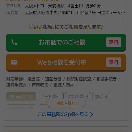
アクセス
大阪メトロ 天満橋駅 4番出口 徒歩2分
所在地
大阪府大阪市中央区島町１丁目２番２号 日宝ニュー天満
橋ビル４Ｆ１号室
\「いい相続」にてご相談を承ります/
phone
お電話でのご相談
無料
mail
Web相談も受付中
無料
対応業務：
遺言書 / 遺産分割 / 相続財産調査 / 相続手続き /
銀行手続き / 戸籍収集 / 相続人調査
初回面談無料
土日相談可
電話相談可
訪問可
事務所面談可
オンライン面談可
この事務所の詳細を見る
所属する専門家：