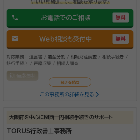
\「いい相続」にてご相談を承ります/
phone
お電話でのご相談
無料
mail
Web相談も受付中
無料
対応業務：
遺言書 / 遺産分割 / 相続財産調査 / 相続手続き /
銀行手続き / 戸籍収集 / 相続人調査
初回面談無料
この事務所の詳細を見る
代表は保険会社出身で行政書士や宅建等の資格保有者
です。不動産や保険の観点からもアドバイス可能です。
大阪府を中心に関西一円相続手続きのサポート
TORUS行政書士事務所