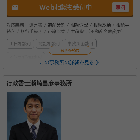
mail
Web相談も受付中
無料
対応業務：
遺言書 / 遺産分割 / 相続登記 / 相続放棄 / 相続手
続き / 銀行手続き / 戸籍収集 / 生前贈与（不動産名義変更）
土日相談可
電話相談可
事務所面談可
オンライン面談可
この事務所の詳細を見る
所属する専門家：
行政書士瀬崎昌彦事務所
松本 啓佑（マツモト ケイスケ）
司法書士、歯科医師国家試験合格
者
事前にご連絡いただければ土日祝日も対応可能です。 経験豊富
な司法書士が丁寧かつスピーディーに対応させていただきま
す。 不動産や預貯金等の相続手続き、遺言書の作成、遺産整理
手続き、相続放棄、家族信託、生前贈与等幅広く対応しておりま
す。 依頼者様のご要望に添いながら最も望ましいご提案をさせ