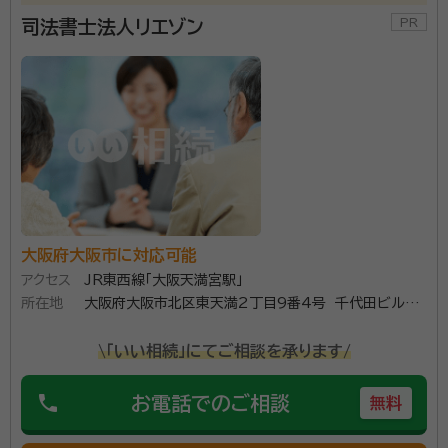
司法書士法人リエゾン
大阪府大阪市に対応可能
アクセス
JR東西線「大阪天満宮駅」
所在地
大阪府大阪市北区東天満2丁目9番4号 千代田ビル東
館1032号室
\「いい相続」にてご相談を承ります/
phone
お電話でのご相談
無料