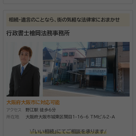
大阪の西淀川区で、行政書士として誰もが元気に楽しく
安心して暮らせる街を目指して、皆様の暮らしのお手伝
相続・遺言のことなら、街の気軽な法律家におまかせ
いを続けています。相続、成年後見、経営サポートを主業
行政書士檜岡法務事務所
務としております。「親なきあと相談室」として障がいの
ある子の親への活動も行っており、民事信託についても
資格等：
行政書士、認定経営革新等支援機関
お客様に満足いただける提案を心がけております。その
所属団体：
大阪府行政書士会
ようなお困りごとがあればお声がけください。 【営業時
間】9:00-24:00 【対応エリア】西淀川区、淀川区を中心
に大阪、京都、兵庫全域 【保有資格】行政書士、認定経営
革新等支援機関
大阪府大阪市に対応可能
アクセス
野江駅 徒歩6分
所在地
大阪府大阪市城東区関目1-16-6 TMビル2-A
\「いい相続」にてご相談を承ります/