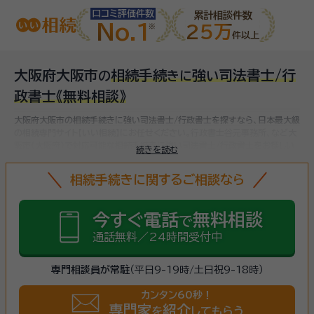
口コミ評価件数
累計相談件数
No.1
25万
件以上
大阪府大阪市
相続手続
強
司法書士/行
の
き
に
い
政書士
《無料相談》
大阪府大阪市の相続手続きに強い司法書士/行政書士を探すなら、日本最大級
の相続専門サイト【いい相続】にお任せください。
行政書士谷元事務所、など
大
阪市(大阪府)で対応可能な相続手続きに強い司法書士/行政書士をお探しい
続きを読む
ただけます。
相続手続きは、被相続人（故人）の財産を引き継ぐために必要な
手続きです。相続人・相続財産の確認、遺言書の確認、遺産分割協議、相続財産
相続手続きに関するご相談なら
の名義変更、相続税の申告・納税（相続財産が基礎控除額を超えていた場合）な
ど多岐に渡るため、相続手続きに強い専門家に
まずは相談
しましょう。
今すぐ電話
無料相談
で
通話無料／24時間受付中
専門相談員が常駐
（平日9-19時/土日祝9-18時）
カンタン60秒！
専門家
紹介
を
してもらう