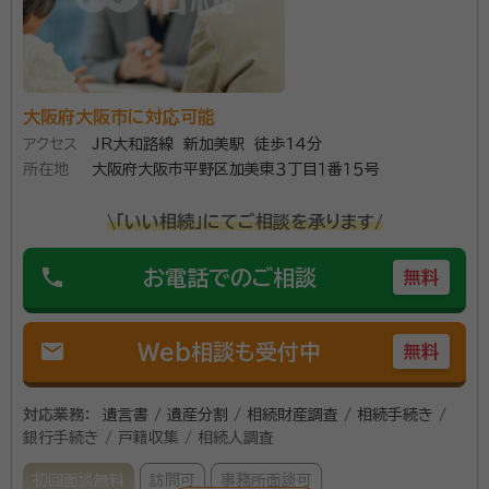
所属団体：
大阪府行政書士会
でも、お困りのことはまずお気軽にご相談ください。
大阪府大阪市に対応可能
アクセス
JR大和路線 新加美駅 徒歩14分
所在地
大阪府大阪市平野区加美東３丁目１番１５号
\「いい相続」にてご相談を承ります/
phone
お電話でのご相談
無料
mail
Web相談も受付中
無料
対応業務：
遺言書 / 遺産分割 / 相続財産調査 / 相続手続き /
銀行手続き / 戸籍収集 / 相続人調査
初回面談無料
訪問可
事務所面談可