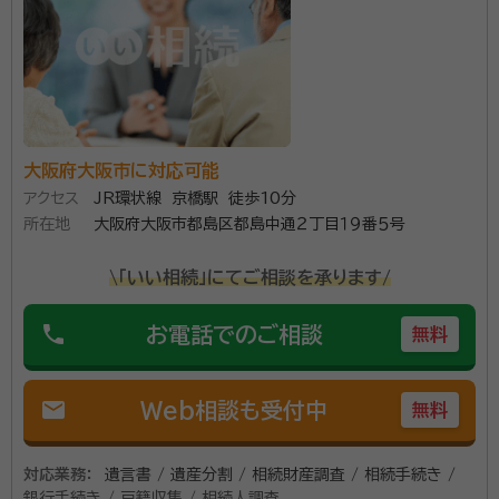
大阪府大阪市に対応可能
アクセス
JR環状線 京橋駅 徒歩10分
所在地
大阪府大阪市都島区都島中通２丁目１９番５号
\「いい相続」にてご相談を承ります/
phone
お電話でのご相談
無料
mail
Web相談も受付中
無料
対応業務：
遺言書 / 遺産分割 / 相続財産調査 / 相続手続き /
銀行手続き / 戸籍収集 / 相続人調査