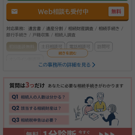
mail
Web相談も受付中
無料
対応業務：
遺言書 / 遺産分割 / 相続財産調査 / 相続手続き /
銀行手続き / 戸籍収集 / 相続人調査
初回面談無料
土日相談可
電話相談可
訪問可
オンライン面談可
この事務所の詳細を見る
所属する専門家：
竹内 聡貴
行政書士
経歴：
大阪市城東区出身、同志社大学経済学部卒、２０１９年行政書士登
録、開業前は製造業の経理・総務を務めていました。前職の知識を活かし
た法人サポート（会社設立や仕訳代行、補助金申請支援など）、遺言・相続・
成年後見業務、建設業許認可申請、外国人の就労ビザ取得支援などを行
お客様にとって話をしやすく、親身になって相談できる
っております。 大阪府行政書士会旭東支部所属、一般社団法人 コスモス
成年後見サポートセンター 大阪府支部所属。
相続・遺言分野の専門家を目指しております。相続や遺
言書、成年後見などについて不安を解消できるよう、丁