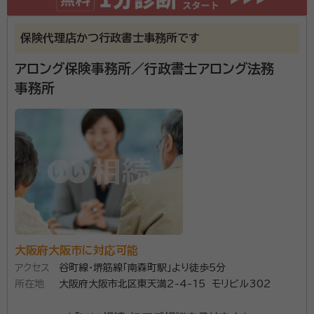
寧にお話をお伺い致しますので、お気軽にお問合せ下さ
い。
所属団体：
保険代理店かつ行政書士事務所です
大阪府行政書士会
アロング保険事務所／行政書士アロング法務
事務所
大阪府大阪市に対応可能
アクセス
谷町線・堺筋線「南森町駅」より徒歩5分
所在地
大阪府大阪市北区東天満2-4-15 モリビル302