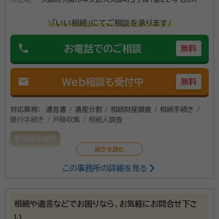
ル３０３号室
\「いい相続」にてご相談を承ります/
phone
お電話でのご相談
無料
mail
Web相談も受付中
無料
対応業務：
遺言書 / 遺産分割 / 相続財産調査 / 相続手続き /
銀行手続き / 戸籍収集 / 相続人調査
初回面談無料
この事務所の詳細を見る
当事務所は、外国人の在留資格を中心に幅広くご相談
に対応しています。特に相続手続きについては、代表の
新が両親の死亡後の手続きで大変苦労しました。その経
相続や遺言などでお困りなら、お気軽にお問合せ下さ
験をもとにお客様目線でのアドバイスをさせていただき
い