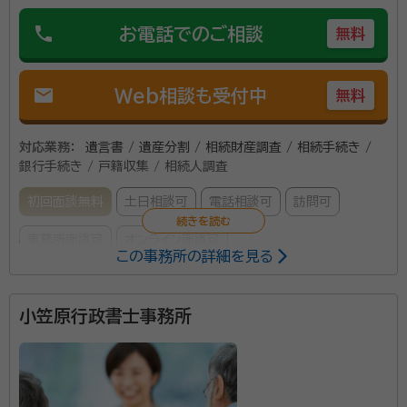
phone
お電話でのご相談
無料
mail
Web相談も受付中
無料
対応業務：
遺言書 / 遺産分割 / 相続財産調査 / 相続手続き /
銀行手続き / 戸籍収集 / 相続人調査
初回面談無料
土日相談可
電話相談可
訪問可
事務所面談可
オンライン面談可
この事務所の詳細を見る
所属する専門家：
小笠原行政書士事務所
檜岡 昌史（ヒノオカ マサフミ）
行政書士
当事務所は、街の法律家として地元の方々の相続・遺言
の不安を解消してきました。また、行政書士に親しんで