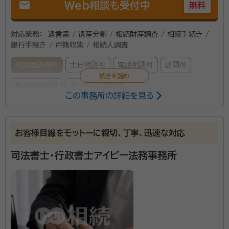
mail
Web相談も受付中
無料
対応業務：
遺言書 / 遺産分割 / 相続財産調査 / 相続手続き /
銀行手続き / 戸籍収集 / 相続人調査
初回面談無料
土日相談可
電話相談可
訪問可
事務所面談可
オンライン面談可
この事務所の詳細を見る
所属する専門家：
堤 正和
行政書士
お客様目線をモットーに親切、丁寧、迅速な対応
経歴：
和歌山県出身 住吉高校卒 近畿大学法学部卒 TORUS行政書士
事務所所長 自立型学習コミュニティTORUS住之江公園校 ヒューマン
司法書士・行政書士アイビー法務事務所
アカデミー堺深阪教室 教室長
事務所口コミ（抜粋）：
account_circle
満足度 5.0
ご利用時期：2021/10
相続について、ご不明な点がないように、わかりやすく