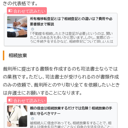
きの代表格です。
所有権移転登記とは？相続登記との違いは？費用や必
要書類まで解説
「不動産を相続したときは登記が必要」というのは、聞い
たことのある方も多いかと思います。しかし、実際どのよ
うに手続きをするかなど、相続登記について詳しい人は
あまりいないでしょう。相続登記は「所有権移転登記」の
ひとつであり、義務化が決定されている手続きでもあり
ます。今回は所有権移転登記について、所有権保存登記
相続放棄
との違いや手続きにかかる費用などについて詳しく解
説していきます。ぜひ、参考にしてください。この記事は
こんな方におすすめ：「不動産を相続する人」「登記につ
裁判所に提出する書類を作成するのも司法書士ならでは
いて詳しく知りたい人」この記事のポイン...
の業務です。ただし、司法書士が受けられるのが書類作成
のみの依頼で、裁判所とのやり取り全てを依頼したいとき
は弁護士にお願いすることになります。
親の借金は相続放棄するだけでは危険！相続放棄の手
順と守るべきマナー
被相続人に借金があっても、相続放棄をすることで、相
続人は借金を引き継ぐことなく自身の生活を守ることが