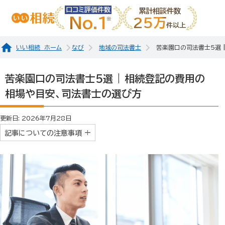
口コミ評価件数
累計相談件数
No.1
25万
件以上
いい相続 ホーム
なび
地域の司法書士
苦楽園口の司法書士5選 
苦楽園口の司法書士5選 | 相続登記の費用の
相場や目安、司法書士の選び方
更新日: 2026年7月28日
記事についての注意事項