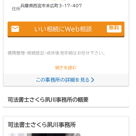
兵庫県西宮市末広町3-17-407
住所
email
無料
いい相続にWeb相談
債務整理・相続登記・成年後見手続はお任せ下さい。
この事務所の詳細を見る
司法書士さくら夙川事務所の概要
司法書士さくら夙川事務所