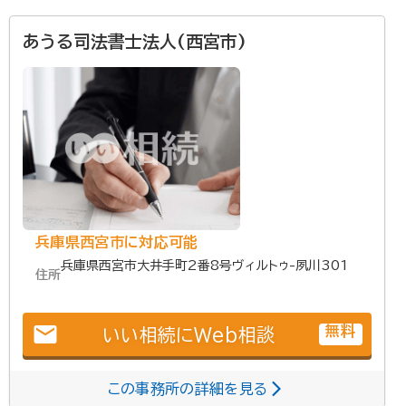
あうる司法書士法人(西宮市)
兵庫県西宮市に対応可能
兵庫県西宮市大井手町2番8号ヴィルトゥ-夙川301
住所
email
無料
いい相続にWeb相談
この事務所の詳細を見る