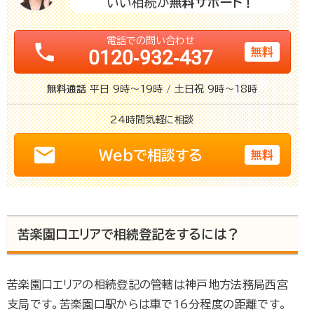
いい相続が
無料サポート！
電話での問い合わせ
phone
無料
0120-932-437
無料通話
平日 9時～19時 / 土日祝 9時～18時
24時間
気軽に相談
email
Webで相談する
無料
苦楽園口エリアで相続登記をするには？
苦楽園口エリアの相続登記の管轄は神戸地方法務局西宮
支局です。苦楽園口駅からは車で16分程度の距離です。