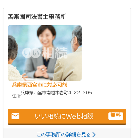
苦楽園司法書士事務所
兵庫県西宮市に対応可能
兵庫県西宮市南越木岩町4-22-305
住所
email
無料
いい相続にWeb相談
この事務所の詳細を見る