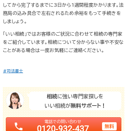
してから完了するまでに3日から1週間程度かかります。法
務局の込み具合で左右されるため余裕をもって手続きを
しましょう。
「いい相続」ではお客様のご状況に合わせて相続の専門家
をご紹介しています。相続について分からない事や不安な
ことがある場合は一度お気軽にご連絡ください。
#司法書士
相続
に強い専門家探しを
いい相続が
無料サポート！
電話での問い合わせ
phone
無料
0120-932-437