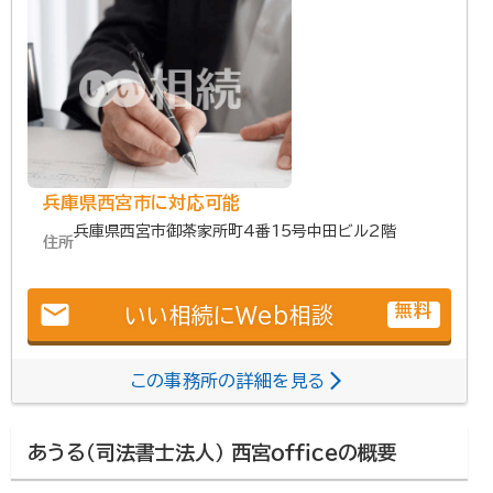
兵庫県西宮市に対応可能
兵庫県西宮市御茶家所町4番15号中田ビル2階
住所
email
無料
いい相続にWeb相談
この事務所の詳細を見る
あうる（司法書士法人） 西宮ｏｆｆｉｃｅの概要