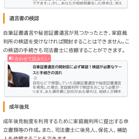
できます。しかし、あなたが相続放棄をした借金は、消え
てなくなるわけではありません。あなたの代わりに相続
人になった人に返済義務が移るだけなのです。本記事で
は、あなたが相続放棄をすることによってどのように相
遺言書の検認
続権が移るのか、どうすれば誰にも借金を背負わせるこ
となく、相続放棄ができるのかをご紹介します。借金は
相続放棄しても消えない被相続人（亡くなった人）に多額
自筆証書遺言や秘密証書遺言が見つかったとき、家庭裁
の借金があったとき、相続人は、借金を相続し...
判所の検認を受けなければ開封することはできません。こ
の検認の手続きも司法書士に依頼することができます。
自筆証書遺言の開封前に必ず確認！検認が必要なケー
スと手続きの流れ
自宅などで保管していた自筆証書遺言や秘密証書遺言
を発見した場合、家庭裁判所で検認をおこなう必要があ
ります。また遺言書に封印がある場合は、相続人が勝手
に開封することも認められていません。この記事では検
認について、ご説明します。この記事はこんな方におすす
め：これから遺言書を書こうとしている方、遺言書を保管
成年後見
している、または発見した人 自筆証書遺言は、家庭裁判
所での検認が必要 検認するまでは開封厳禁。検認を怠
った場合、ペナルティーが科せられることも 検認手続き
成年後見制度を利用するために家庭裁判所に提出する申
の後に開封した自筆証書遺言でも、その内容が...
立書類等の作成。また、司法書士に後見人、保佐人、補助
人を依頼することもできます。