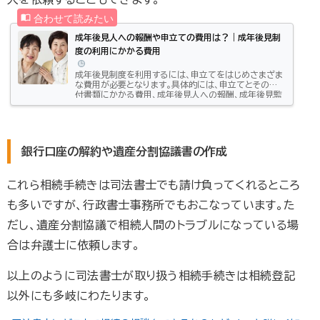
成年後見人への報酬や申立ての費用は？｜成年後見制
度の利用にかかる費用
成年後見制度を利用するには、申立てをはじめさまざま
な費用が必要となります。具体的には、申立てとその添
付書類にかかる費用、成年後見人への報酬、成年後見監
督人への報酬、登記にかかる費用などです。特に成年後
見人と成年後見監督人への報酬は、制度を利用している
限り発生する費用です。多くのケースで被後見人が亡く
なるまで必要になるものですから、しっかりと理解して
おく必要があります。この記事では、成年後見制度を利
銀行口座の解約や遺産分割協議書の作成
用するにあたって必要な、申立ての費用、後見人への
月々の報酬と追加の報酬、登記などの費用などについ...
これら相続手続きは司法書士でも請け負ってくれるところ
も多いですが、行政書士事務所でもおこなっています。た
だし、遺産分割協議で相続人間のトラブルになっている場
合は弁護士に依頼します。
以上のように司法書士が取り扱う相続手続きは相続登記
以外にも多岐にわたります。