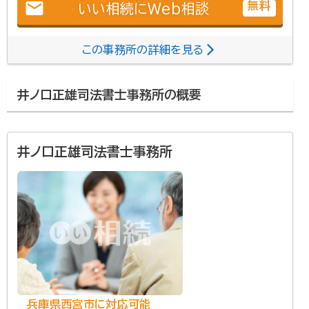
email
無料
いい相続にWeb相談
この事務所の詳細を見る
井ノ口正雄司法書士事務所の概要
井ノ口正雄司法書士事務所
兵庫県西宮市に対応可能