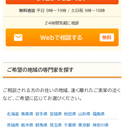
無料通話
平日 9時～19時 / 土日祝 9時～18時
24時間
気軽に相談
email
Webで相談する
無料
ご希望の地域の専門家を探す
ご相談される方のお住いの地域、遠く離れたご実家の近く
など、ご希望に応じてお選びください。
北海道
青森県
岩手県
宮城県
秋田県
山形県
福島県
茨城県
栃木県
群馬県
埼玉県
千葉県
東京都
神奈川県