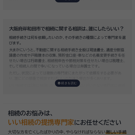
法定相続人3名のうち1名が単独相続した場合」の費用相場の目安は6万円
～8万円程です。
既に揉めてしまっている場合は弁護士しか対応ができませんが、その場合
は着手金だけで約20万円～30万円、そのほか出張費や成果報酬を合わ
せると100万円近くかそれ以上費用がかかってしまう場合もあるなど、非
大阪府岸和田市で相続に関する相談は、誰にしたらいい？
常に高額になります。
相続手続きは何を依頼したいのか、その手続きの種類によって専門家を選
いい相続では、
お客様ごとに必要な相続手続きを明らかにし、無料で見積
びます。
もり
をお出ししております。予算に合わせてご自身で対応できないものの
大まかにいうと、不動産に関する相続手続き全般は
司法書士
、遺産分割協
み依頼することも可能ですので、まずはお気軽にご相談ください。
議書の作成や戸籍謄本の収集、預貯金口座・車などの名義変更手続きを任
せたい場合は
行政書士
、相続税申告や節税対策を任せたい場合は
税理士
、
そして相続人の間で争いになっている場合は
弁護士
です。
ただし、状況によっては複数の専門家にまたがって依頼をする必要があ
り、誰にどの順番で相談すればいいのか迷う場合が多くあります。
いい相続では「誰に相談したらいいかわからない」「いきなり専門家に連絡
するのはちょっと…」という方のために、専門相談員がお客様のご状況を
お伺いした上で、
適切な相談先を無料でご案内
しております。お気軽にご
相談ください。
相続のお悩みは、
いい相続の提携専門家
にお任せください
大切な方を亡くしたばかりの中、やらなければならない
難しい手続