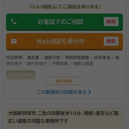
\「いい相続」にてご相談を承ります/
phone
お電話でのご相談
無料
mail
Web相談も受付中
無料
対応業務：
遺言書 / 遺産分割 / 相続財産調査 / 成年後見 / 相
続手続き / 銀行手続き / 戸籍収集 / 相続人調査
初回面談無料
この事務所の詳細を見る
相続・遺言・成年後見が中心の女性行政書士の事務所で
す。お気軽にご相談ください。
大阪府貝塚市 二色の浜駅徒歩10分、相続・遺言など幅
広い提案の可能な事務所です