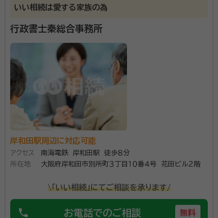
いい相続は愛する家族の為
北助松駅
松ノ浜駅
泉大津駅
忠岡駅
春木駅
行政書士秦総合事務所
和泉大宮駅
岸和田駅
蛸地蔵駅
貝塚駅
二色浜駅
鶴原駅
井原里駅
泉佐野駅
羽倉崎駅
吉見ノ里駅
岡田浦駅
樽井駅
尾崎駅
鳥取ノ荘駅
箱作駅
淡輪駅
みさき公園駅
孝子駅
和歌山市駅
紀ノ川駅
和歌山大学前駅
岸和田駅周辺に対応可能
アクセス
南海電鉄 岸和田駅 徒歩８分
所在地
大阪府岸和田市別所町３丁目１０番４号 花田ビル２階
\「いい相続」にてご相談を承ります/
phone
お電話でのご相談
無料