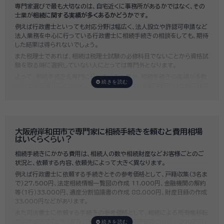
専門家選びで最も大切なのは、自宅近くに事務所があるかではなく、その
士業が
相続に関する実績が多くあるかどうか
です。
例えば行政書士といっても対応分野は幅広く、法人設立や許認可申請など
法人業務を中心に行っている行政書士に相続手続きの相談をしても、期待
した結果は得られないでしょう。
また税理士であれば、相続は税理士試験の必修科目でないことから資格試
験を取る時に選択していない人にとっては専門外となります。
よって、相続手続きを専門に行っている士業や、相続手続きの実績が多数
ある士業を選ぶことが、スムーズで間違いのない相続手続きのために非常
に重要になります。
いい相続では、相続手続きに強い経験豊富な行政書士・税理士と多数提携
しており、
お客様のご要望にそった専門家選びを無料でサポート
していま
す。専門家選びでお困りの方は、お気軽にご相談ください。
大阪府岸和田市で専門家に相続手続きを頼むと費用相場
はいくらくらい？
相続手続きにかかる費用は、相続人の数や相続財産などお客様ごとのご
状況と、依頼する内容、依頼先によって大きく異なります。
例えば行政書士に依頼する手続きとその参考価格として、戸籍収集（3名ま
で）27,500円、法定相続情報一覧図の作成 11,000円、金融機関の解約
等（1行）33,000円、遺産分割協議書の作成 88,000円、財産目録の作成
33,000円などがあります。
また司法書士に依頼する手続きの参考価格として、相続による所有権移転
登記手続きで「土地1筆及び建物1棟（固定資産評価額の合計1,000万円）