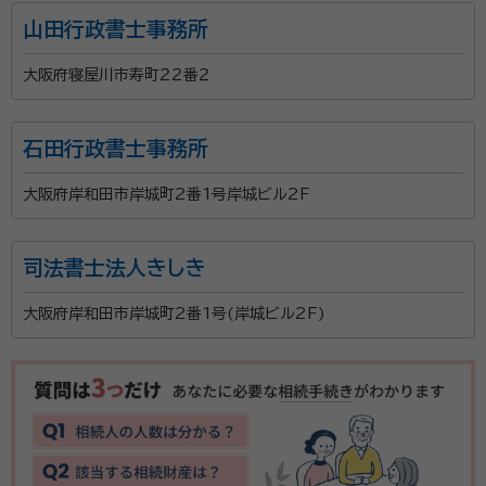
山田行政書士事務所
account_circle
満足度 4.0
ご利用時期：2023/6
大阪府寝屋川市寿町２２番２
行政書士工藤耕平事務所は、相続に関する書類作成や
手続きなどを代行し、円滑な相続ができるようにきめ細
石田行政書士事務所
かな対応をしてくれる事務所です。相続に関して取得で
大阪府岸和田市岸城町2番1号岸城ビル2F
きる権利を守るために、可能な限りの情報とサービスを
提供することが行政書士の業務と考え、地域の人々をサ
資格等：
行政書士
ポートしています。 代表の工藤耕平先生は宮崎県延岡市
司法書士法人きしき
所属団体：
大阪府行政書士会
生まれ。平成24年度に行政書士試験に合格し、大阪府
大阪府岸和田市岸城町2番1号(岸城ビル2F)
行政書士会に所属されました。相談者との出会いを何よ
りも大切に考え、親切丁寧なサポートに努められていま
す。