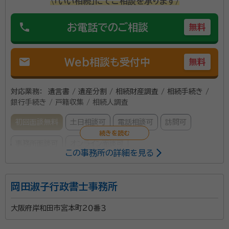
\「いい相続」にてご相談を承ります/
phone
お電話でのご相談
無料
mail
Web相談も受付中
無料
対応業務：
遺言書 / 遺産分割 / 相続財産調査 / 相続手続き /
銀行手続き / 戸籍収集 / 相続人調査
初回面談無料
土日相談可
電話相談可
訪問可
事務所面談可
オンライン面談可
この事務所の詳細を見る
所属する専門家：
岡田淑子行政書士事務所
工藤 耕平
行政書士（登録番号 第17260713号）
経歴：
宮崎県延岡市出身、平成24年度行政書士試験合格 大阪府行政書
大阪府岸和田市宮本町２０番３
士会泉州支部交通事故研究会座長
事務所口コミ（抜粋）：