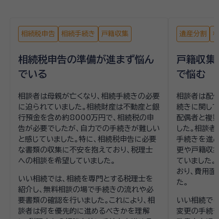
相続税申告
相続手続き
戸籍収集
遺産分割
相続税申告の準備が進まず悩ん
戸籍収集
でいる
で悩む
相談者は母親が亡くなり、相続手続きの必要
相談者は配偶
に迫られていました。相続財産は不動産と銀
続きに関して
行預金を含め約8000万円で、相続税の申
配偶者と複数
告が必要でしたが、自力での手続きが難しい
した。相談
と感じていました。特に、相続税申告に必要
手続きを進
な書類の収集に不安を抱えており、税理士
更や戸籍収
への相談を希望していました。
ていました。
おり、費用面
いい相続では、相続を専門とする税理士を
た。
紹介し、無料相談の場で手続きの流れや必
要書類の確認を行いました。これにより、相
いい相続で
談者は何を優先的に進めるべきかを理解
変更の手続