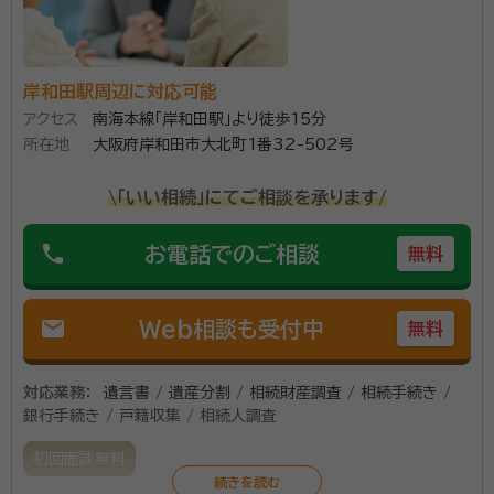
岸和田駅周辺に対応可能
アクセス
南海本線「岸和田駅」より徒歩15分
所在地
大阪府岸和田市大北町1番32-502号
\「いい相続」にてご相談を承ります/
phone
お電話でのご相談
無料
mail
Web相談も受付中
無料
対応業務：
遺言書 / 遺産分割 / 相続財産調査 / 相続手続き /
銀行手続き / 戸籍収集 / 相続人調査
初回面談無料