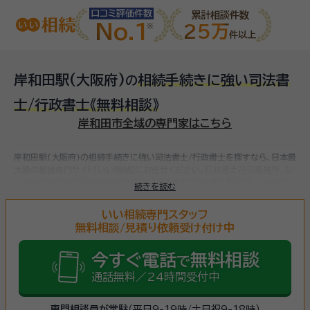
口コミ評価件数
累計相談件数
No.1
25万
件以上
岸和田駅(大阪府)
相続手続きに強い司法書
の
士/行政書士
《無料相談》
岸和田市全域の専門家はこちら
岸和田駅(大阪府)の相続手続きに強い司法書士/行政書士を探すなら、日本最
大級の相続専門サイト【いい相続】にお任せください。
行政書士谷元事務所、な
ど
全国で対応可能な相続手続きに強い司法書士/行政書士をお探しいただけ
続きを読む
ます。
相続手続きは、被相続人（故人）の財産を引き継ぐために必要な手続き
です。相続人・相続財産の確認、遺言書の確認、遺産分割協議、相続財産の名義
いい相続専門スタッフ
変更、相続税の申告・納税（相続財産が基礎控除額を超えていた場合）など多岐
無料相談/見積り依頼受け付け中
に渡るため、相続手続きに強い専門家に
まずは相談
しましょう。
今すぐ電話
無料相談
で
通話無料／24時間受付中
専門相談員が常駐
（平日9-19時/土日祝9-18時）