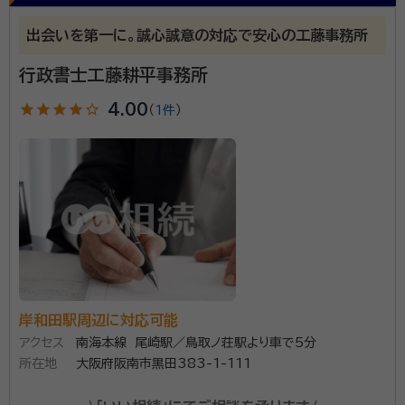
だくことも、一部のみ限定してご依頼いただくことも可
所属団体：
大阪府行政書士会
能です。
出会いを第一に。誠心誠意の対応で安心の工藤事務所
行政書士工藤耕平事務所
star
star
star
star
star_outline
4.00
（
1件
）
岸和田駅周辺に対応可能
アクセス
南海本線 尾崎駅／鳥取ノ荘駅より車で5分
所在地
大阪府阪南市黒田383-1-111