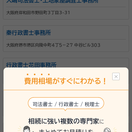
大嶋司法書士・土地家屋調査士事務所
大阪府岸和田市野田町3丁目3-31
秦行政書士事務所
大阪府堺市堺区向陵中町４丁５－２７ 中谷ビル３０３
行政書士花田事務所
大阪府岸和田市別所町３丁目１０番４号
費
用
相
場
がすぐにわかる！
行政書士さかもと法務事務所
司法書士 / 行政書士 / 税理士
大阪府岸和田市北町１２番９－３０１号
相続に強い複数の専門家
に
行政書士紀ノ崎剛事務所