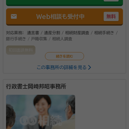
mail
Web相談も受付中
無料
対応業務：
遺言書 / 遺産分割 / 相続財産調査 / 相続手続き /
銀行手続き / 戸籍収集 / 相続人調査
初回面談無料
この事務所の詳細を見る
相続手続きを通じて、憂いのない財産の引継ぎをお手
伝いをさせていただきます。
行政書士岡﨑邦昭事務所