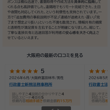
ポンスは概ね迅速で、書類取得や作成方法を
具体的に指南
して
くれる点も高評価でした。遠隔地でもリモート完結できた、土日
や夜間も対応してくれた、という利便性も支持されています。一
方で「追加費用の事前説明が不足」「連絡が途絶えた・遅い」「完
了まで想定より長い」といった不満も散見され、情報共有の頻度
と透明性が満足度を左右することが明確になりました。総じて、
丁寧な進捗共有と迅速回答が利用者の
安心感を大きく向上
さ
せているといえます。
大阪府の最新の口コミを見る
star
star
star
star
star
star
star
star
st
5
2026年6月
/
大阪府富田林市
/
男性
2026年5月
行政書士新熊法務事務所
行政書士法
話しやすさ
4
説明の分かりやすさ
4
話しやすさ
対応スピード
4
価格
5
対応スピー
依頼内容
相続手続き
依頼金額
約15万円
依頼内容
相