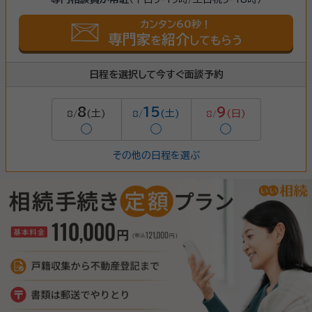
カンタン60秒！
専門家
紹介
を
してもらう
日程を選択して今すぐ面談予約
8
15
9
(土)
(土)
(日)
8/
8/
8/
◯
◯
◯
その他の日程を選ぶ