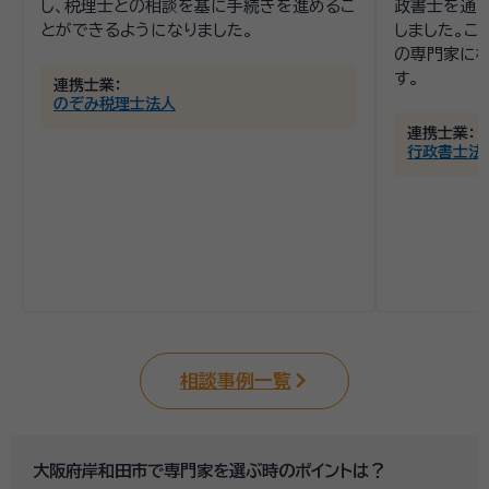
し、税理士との相談を基に手続きを進めるこ
政書士を通
とができるようになりました。
しました。こ
の専門家に相
す。
連携士業：
のぞみ税理士法人
連携士業：
行政書士法
相談事例一覧
大阪府岸和田市で専門家を選ぶ時のポイントは？