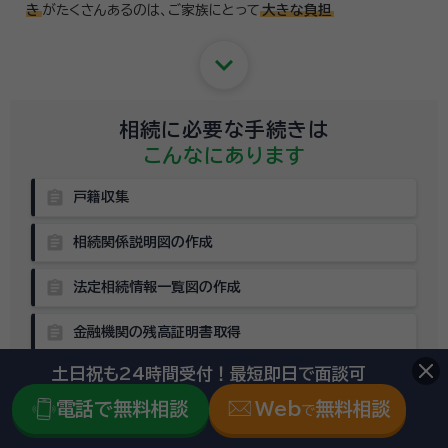
き
がたくさんあるのは、
ご家族にとって
大きな負担
keyboard_arrow_down
相続に必要な手続きは
こんなにあります
assignment
戸籍収集
assignment
相続関係説明図の作成
assignment
法定相続情報一覧図の作成
assignment
金融機関の残高証明書取得
土日祝も24時間受付！最短即日で面談可
assignment
不動産評価書類の取得
電話で無料相談
Web
無料相談
で
assignment
相続財産目録の作成