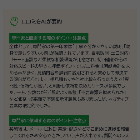
口コミをAIが要約
専門家と面談する際の
ポイント・注意点
全体として、専門家の第一印象は「丁寧で分かりやすい説明」「親
身で話しやすい人柄」が強調されています。自宅訪問・土日対応・
リモート面談など柔軟な相談環境が用意され、初回連絡からの
対応スピードの早さ
も評価ポイントでした。料金は明朗会計を求
める声が多く、見積内容を詳細に説明されると安心して即決す
る傾向が見られます。相見積もりや他社比較を行ったうえで「専
門性・信頼性が高い」と判断し依頼を決めたケースが多数でし
た。一方、少数ながら「想定より高額」「不要書類を勧められた」
など価格・提案面で不満を示す意見もありましたが、ネガティブ
要素は限定的でした。
専門家に依頼する際の
ポイント・注意点
契約後は、メール・LINE・電話・郵送などで
こまめに進捗を報告
してくれるため安心できた、という声が大半です。質問へのレス