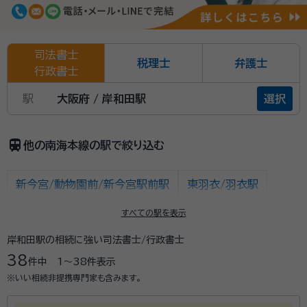
司法書士
税理士
弁護士
行政書士
駅
大阪府 / 岸和田駅
選択
train
他の南海本線の駅で絞り込む
新今宮/動物園前/新今宮駅前駅
東羽衣/羽衣駅
難波駅
天下茶屋駅
岸里玉出/東玉出駅
すべての駅を表示
岸和田駅の相続に強い司法書士/行政書士
粉浜/東粉浜駅
住吉大社/住吉公園/住吉鳥居前駅
38
件中
1〜38
件表示
住ノ江駅
七道駅
堺駅
湊駅
石津川駅
※いい相続非提携専門家も含みます。
諏訪ノ森駅
浜寺公園/浜寺駅前駅
高石駅