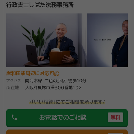
行政書士しばた法務事務所
岸和田駅周辺に対応可能
アクセス
南海本線 二色の浜駅 徒歩10分
所在地
大阪府貝塚市澤３００番地１０２
\「いい相続」にてご相談を承ります/
phone
お電話でのご相談
無料