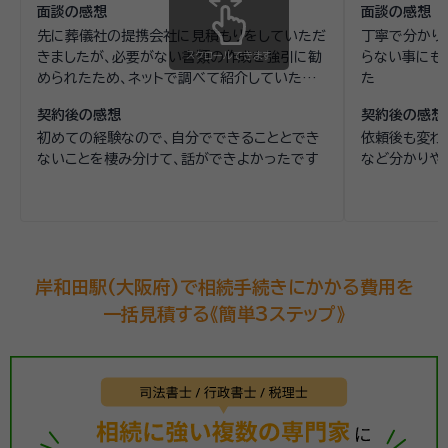
面談の感想
面談の感想
先に葬儀社の提携会社に見積もりをしていただ
丁寧で分かり
きましたが、必要がない書類の作成を強引に勧
スクロールできます
らない事にも
められたため、ネットで調べて紹介していただ
た
きました納得のいく内容と料金でしたので、契
契約後の感想
契約後の感想
約させていただきました
初めての経験なので、自分でできることとでき
依頼後も変わ
ないことを棲み分けて、話ができよかったです
など分かりや
岸和田駅(大阪府)で相続手続きにかかる費用を
一括見積する《簡単3ステップ》