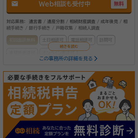
mail
Web相談も受付中
無料
対応業務：
遺言書 / 遺産分割 / 相続財産調査 / 成年後見 / 相
続手続き / 銀行手続き / 戸籍収集 / 相続人調査
初回面談無料
土日相談可
電話相談可
訪問可
事務所面談可
オンライン面談可
この事務所の詳細を見る
所属する専門家：
柴田 龍浩（シバタ タツヒロ）
行政書士
相続手続きは小さく細かい手続きの連続です。また、そ
の手続きの幅も多岐に渡ります。 弊所では、「どのよう
な手続きが必要か」、「どのように行うか」、「それぞれの
手続きの単価はいくらか」 など、細かいその手続きの内
容と流れを丁寧にご説明致します。 まるっとお任せいた
資格等：
行政書士