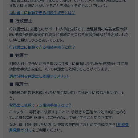
司法書士は、登記の専門家として知られていますが、不動産の相続登記を
する方は同時にお願いすることを検討するのもよいでしょう。
司法書士に依頼できる相続手続きとは？
行政書士
行政書士は、文書化のサポートが得意分野です。金融機関の名義変更や解
約、遺産分割協議書の作成など相続にまつわる書類作成などをお願いした
い時に頼りにするとよいでしょう。
行政書士に依頼できる相続手続きとは？
弁護士
相続人同士で争いがある場合は弁護士に依頼します。紛争を解決と共に相
続財産手続き全般について弁護士に依頼することができます。
遺産分割を弁護士に依頼するメリット
税理士
相続税の申告をお願いしたい場合は、併せて税理士に頼むと良いでしょ
う。
税理士に依頼できる相続手続きとは？
このように、専門家に依頼することで、手続きを正確かつ効率的に進めら
れ、余計な負担を減らしながら安心して完了することができます。
なお、費用を比較したい方は、複数の専門家にまとめて依頼できる
「相続費
用見積ガイド」
をご利用ください。