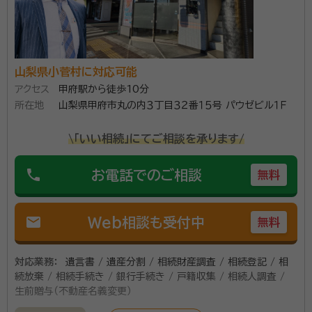
山梨県小菅村に対応可能
アクセス
甲府駅から徒歩10分
所在地
山梨県甲府市丸の内３丁目３２番１５号 パウゼビル１Ｆ
\「いい相続」にてご相談を承ります/
phone
お電話でのご相談
無料
mail
Web相談も受付中
無料
対応業務：
遺言書 / 遺産分割 / 相続財産調査 / 相続登記 / 相
続放棄 / 相続手続き / 銀行手続き / 戸籍収集 / 相続人調査 /
生前贈与（不動産名義変更）