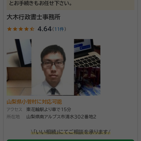
とお手続きもお任せ下さい。
大木行政書士事務所
star
star
star
star
star_half
4.64
（
11件
）
山梨県小菅村に対応可能
アクセス
東花輪駅より車で15分
所在地
山梨県南アルプス市清水３０２番地２
\「いい相続」にてご相談を承ります/