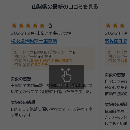
山梨県の最新の口コミを見る
star
star
star
star
star
star
star
star
st
5
2026年2月
/
山梨県甲斐市
/
男性
2026年1月
/
松永卓也税理士事務所
羽佐田孔司
話しやすさ
5
説明の分かりやすさ
5
話しやすさ
対応スピード
5
価格
4
対応スピー
依頼内容
相続手続き,相続税申告
依頼内容
相
依頼金額
約90万円
面談の感想
面談の感想
自宅まで来て
実家にて無料面談し契約しました。疑問点につ
スクロールできます
続のしかたを
いて分かりやすく明快に回答いただきました。
依頼を決めま
契約後の感想
契約後の感想
LINEにて気軽に問い合わせでき、回答も丁寧
依頼後もちょ
で早いです。
き、メールや
してもらい助