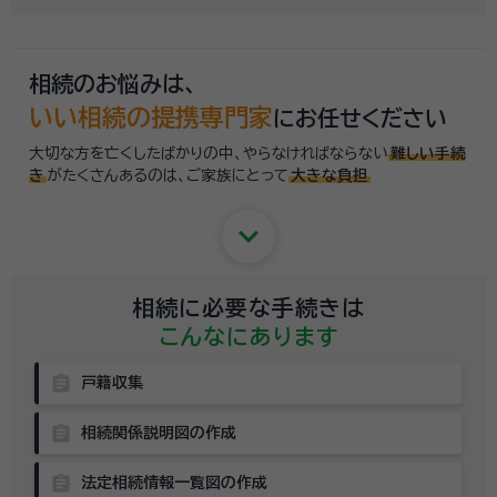
相続のお悩みは、
いい相続の提携専門家
にお任せください
大切な方を亡くしたばかりの中、やらなければならない
難しい手続
き
がたくさんあるのは、
ご家族にとって
大きな負担
keyboard_arrow_down
相続に必要な手続きは
こんなにあります
assignment
戸籍収集
assignment
相続関係説明図の作成
assignment
法定相続情報一覧図の作成