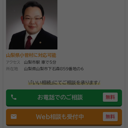
面談の感想
初めての相談だったので難しいことはよくわかりませんが、内容につい
て丁寧に教えていただいたと思いました。
契約後の感想
こちらの状況などを配慮していただき、スムーズにお話を進めていただ
けたと思います。
１００人を超える相続無料相談を行い、多数の満足のお
山梨県小菅村に対応可能
声を頂いております。 相続を主力業務としており、山梨
アクセス
山梨市駅 車で5分
県内全域対応いたします。電話受付は毎日１９時まで可
所在地
山梨県山梨市下石森859番地の6
能です。 簡単シンプルなお手続から複雑なお手続きま
で、ぜひお声かけください。 財産の分割をまとめた遺産
\「いい相続」にてご相談を承ります/
資格等：
行政書士
分割協議書の作成はもちろん、遺言等、相続手続きに関
所属団体：
山梨県行政書士会
phone
お電話でのご相談
わることならすべて承ります。
無料
mail
Web相談も受付中
無料