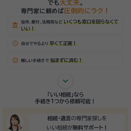
大丈夫
でも
。
圧倒的にラク！
専門家に頼めば
いくつも窓口を回らなくて
役所、銀行、法務局など
account_balance
いい！
schedule
早くて正確！
自分でやるより
sentiment_satisfied_alt
悩まずに済む！
難しい手続きで
keyboard_arrow_down
「いい相続」
なら
手続き1つから
依頼可能！
相続・遺言
の専門家探しを
いい相続が
無料サポート！