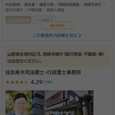
対応業務：
遺言書 / 遺産分割 / 相続財産調査 / 相続手続き /
銀行手続き / 戸籍収集 / 相続人調査
初回面談無料
土日相談可
所属する専門家：
この事務所の詳細を見る
若月 幹雄（ワカツキ ミキオ）
行政書士
山梨県全域対応可。相続手続き（銀行預金・不動産・車）
「相続って週刊誌等の特集で読んだことはあったが、実
はお任せください。
際に自分で手続しなくてはならないとなると何をどうし
てよいかわからない」といったお声をよく頂戴いたしま
住吉寿夫司法書士・行政書士事務所
す。 相続に必要な法定相続情報一覧図の作成や遺産分
star
star
star
star
star_outline
4.29
（
7件
）
割協議書の作成等、行政書士が対応できる部分は弊所
資格等：
行政書士
にて書類作成をさせていただき、不動産の相続登記や
所属団体：
山梨県行政書士会
相続税の申告が発生する場合には、提携している司法書
士事務所や税理士事務所を責任をもってご紹介いたし
ます。まずはお気軽にお問い合わせください。