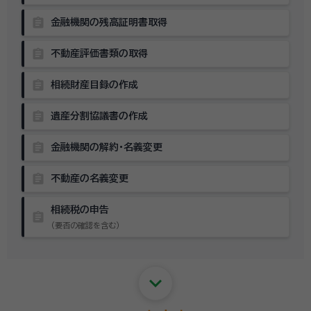
assignment
金融機関の残高証明書取得
assignment
不動産評価書類の取得
assignment
相続財産目録の作成
assignment
遺産分割協議書の作成
assignment
金融機関の解約・名義変更
assignment
不動産の名義変更
相続税の申告
assignment
（要否の確認を含む）
keyboard_arrow_down