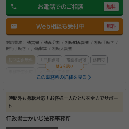
phone
お電話でのご相談
無料
mail
Web相談も受付中
無料
対応業務：
遺言書 / 遺産分割 / 相続財産調査 / 相続手続き /
銀行手続き / 戸籍収集 / 相続人調査
初回面談無料
土日相談可
電話相談可
訪問可
事務所面談可
オンライン面談可
この事務所の詳細を見る
所属する専門家：
大木 進（オオギ ススム）
行政書士
時間外も柔軟対応！お客様一人ひとりを全力でサポー
経歴：
東北大学卒、各士業事務所の事務員経験が複数あり
ト
事務所口コミ（抜粋）：
行政書士かいじ法務事務所
account_circle
満足度 5.0
ご利用時期：2026/4