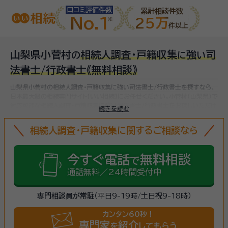
口コミ評価件数
累計相談件数
No.1
25万
件以上
山梨県小菅村
相続人調査・戸籍収集
強
司
の
に
い
法書士/行政書士
《無料相談》
山梨県小菅村の相続人調査・戸籍収集に強い司法書士/行政書士を探すなら、
日本最大級の相続専門サイト【いい相続】にお任せください。
小菅村(山梨県)で
対応可能な相続人調査・戸籍収集に強い司法書士/行政書士をお探しいただけ
続きを読む
ます。
相続人調査・戸籍収集に関するご相談なら
今すぐ電話
無料相談
で
通話無料／24時間受付中
専門相談員が常駐
（平日9-19時/土日祝9-18時）
カンタン60秒！
専門家
紹介
を
してもらう