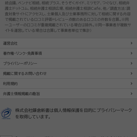
続会議、ベンナビ相続、相続プラス、そうぞくガイド、ミツモア、つぐなび、相続弁
護士ドットコム、相続弁護士相談広場、相続弁護士相談Cafe、他／調査方法：調
査対象サイトにアクセスし、士業個人及び士業事務所に対して相続に関する内容
で掲載されている口コミ評価=レビュー点数のある口コミの件数を合算。※同
一ユーザーの口コミが重複掲載されている場合は除外。※同一事業者が複数サ
イトを運営している場合は合算して事業者単位で集計）
運営会社
著作権・リンク・免責事項
プライバシーポリシー
掲載に関するお問い合わせ
利用規約
弁護士情報掲載の趣旨
株式会社鎌倉新書は個人情報保護を目的にプライバシーマーク
を取得しています。