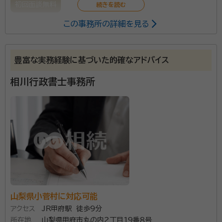
初回面談無料
この事務所の詳細を見る
所属する専門家：
住吉 寿夫（スミヨシ トシオ）
行政書士、司法書士、宅地建物取引士
豊富な実務経験に基づいた的確なアドバイス
事務所口コミ（抜粋）：
相川行政書士事務所
account_circle
満足度 5.0
ご利用時期：2025/5
面談の感想
面談をしていただいて、おおよそのどのくらいの金額になりそうかや、今
後の相続についての流れを詳しく説明していただいたので依頼すること
に決めました。
契約後の感想
まだ、契約後財産調査中の依頼中で大きなやり取りはまだ行なっていな
いので契約後の感想はまだ分かりません。
相続手続きは、とにかく精神力を使います。 土地建物・
山梨県小菅村に対応可能
預貯金・車などの手続き・・・ 忙しい日々の中、考えただ
アクセス
JR甲府駅 徒歩9分
けで憂鬱になることさえあります。 そんな時は、住吉寿
所在地
山梨県甲府市丸の内２丁目19番８号