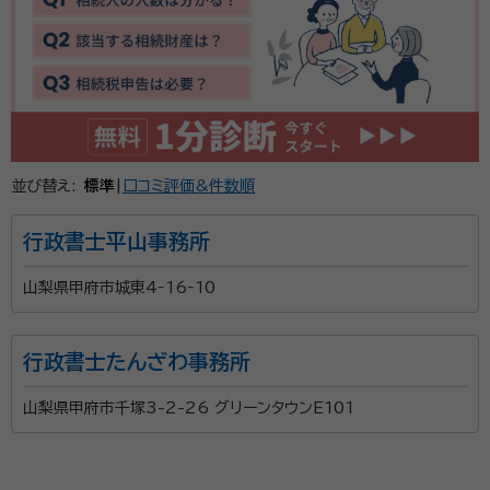
続きのサポートを行っております。 お忙しい社会人の方
もお気軽に相談できるよう土日も含め業務に対応させ
て頂いております。また、当事務所では初回の相談料
(相談のみの場合は有料)はいただいておりません。 相
資格等：
行政書士
談料を気にすることなく、なんでもお気軽にご相談くだ
所属団体：
山梨県行政書士会
さい。
並び替え:
標準
|
口コミ評価&件数順
行政書士平山事務所
山梨県甲府市城東4‐16‐10
行政書士たんざわ事務所
山梨県甲府市千塚3-2-26 グリーンタウンE101