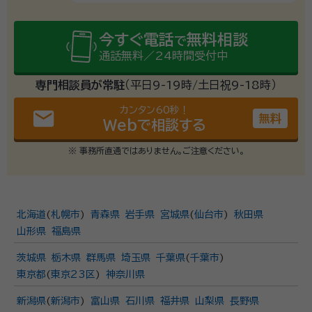
今すぐ電話
無料相談
で
通話無料／24時間受付中
専門相談員が常駐
（平日9-19時/土日祝9-18時）
カンタン60秒！
email
無料
Webで相談する
※ 事務所直通ではありません。ご注意ください。
北海道
(
札幌市
)
青森県
岩手県
宮城県
(
仙台市
)
秋田県
山形県
福島県
茨城県
栃木県
群馬県
埼玉県
千葉県
(
千葉市
)
東京都
(
東京23区
)
神奈川県
新潟県
(
新潟市
)
富山県
石川県
福井県
山梨県
長野県