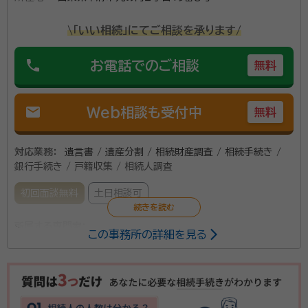
夫司法書士・行政書士事務所に依頼してください。 各種
機関へ対する手続きを相続人様に代わって、お手続きし
\「いい相続」にてご相談を承ります/
資格等：
行政書士、司法書士、宅地建物取引士
ます。 ご費用は、わかりやすく相続財産からの算出に
所属団体：
山梨県司法書士会、行政書士会
phone
お電話でのご相談
無料
て、お見積りいたします。 概算の金額が知りたい方は、
お気軽にお問い合わせください。
mail
Web相談も受付中
無料
対応業務：
遺言書 / 遺産分割 / 相続財産調査 / 相続手続き /
銀行手続き / 戸籍収集 / 相続人調査
初回面談無料
土日相談可
所属する専門家：
この事務所の詳細を見る
相川芳克（アイカワ ヨシカツ）
行政書士
当事務所は、主に遺産相続や遺言作成など相続遺言手