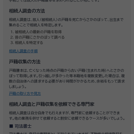
手続きでは故人の戸籍謄本を求められることが殆どです。
相続人調査の方法
相続人調査は、故人（被相続人）の戸籍を死亡からさかのぼって、出生まで
集めることで相続人を特定します。
被相続人の最新の戸籍を取得
昔の戸籍にさかのぼって調べる
相続人を特定する
相続人調査の手順
戸籍収集の方法
戸籍謄本は、亡くなった時点の戸籍から古い戸籍（生まれた時）へとさかの
ぼって取得します。引っ越しが多かった等本籍地を複数変更した場合は、複
数の自治体への請求する必要があり時間がかかるため、余裕をもって請求
しましょう。
戸籍の取り方や見方
相続人調査と戸籍収集を依頼できる専門家
相続人調査は自分自身でも行えますが、専門家に依頼することができま
す。他の業務を併せて依頼すると割安に依頼できるケースが多いでしょう。
司法書士