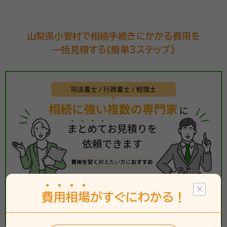
山梨県小菅村で相続手続きにかかる費用を
一括見積する《簡単3ステップ》
費
用
相
場
がすぐにわかる！