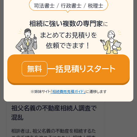
司法書士 / 行政書士 / 税理士
【相続人調査】の相談事例
相続に強い複数の専門家
に
掲載している相談事例は、「いい相続」で過去にお受けした
まとめてお見積りを
ご相談内容をもとに、個人が特定されないよう匿名化・一
依頼できます！
部編集したうえで要約したものです。実際に必要な手続き
や相談先は、お客様の状況により異なるため、詳しくは専
門家や相談窓口へご確認ください。
一括見積りスタート
無料
相続登記
相続人調査
※姉妹サイト
「相続費用見積ガイド」
に遷移します
祖父名義の不動産相続人調査で
混乱
相談者は、祖父名義の不動産を相続するた