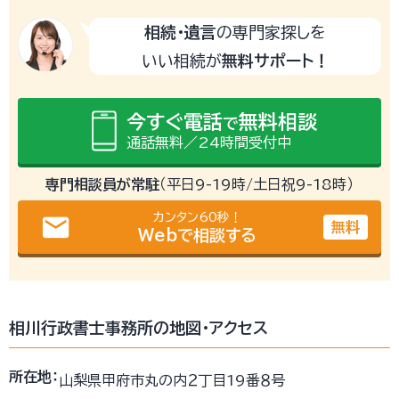
相続・遺言
の専門家探しを
いい相続が
無料サポート！
今すぐ電話
無料相談
で
通話無料／24時間受付中
専門相談員が常駐
（平日9-19時/土日祝9-18時）
カンタン60秒！
email
無料
Webで相談する
相川行政書士事務所の地図・アクセス
所在地：
山梨県甲府市丸の内２丁目19番８号