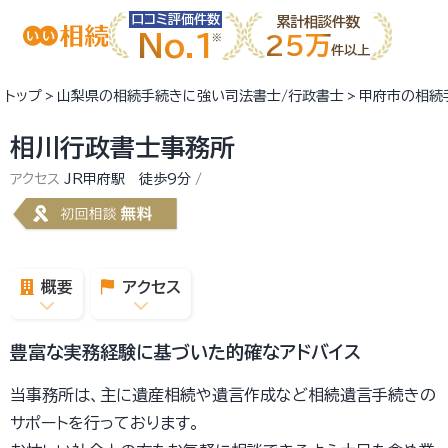
口コミ評価件数
累計相談件数
No.1
25万
件以上
トップ
山梨県の相続手続きに強い司法書士/行政書士
甲府市の相続
相川行政書士事務所
アクセス
JR甲府駅 徒歩9分
概要
アクセス
豊富な実務経験に基づいた的確なアドバイス
当事務所は、主に遺産相続や遺言作成など相続遺言手続きの
サポートを行っております。