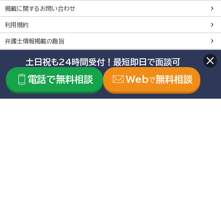
掲載に関するお問い合わせ
利用規約
弁護士情報掲載の趣旨
土日祝も24時間受付！最短即日で面談可
株式会社鎌倉新書は個人情報保護を目的にプライバシーマーク
電話で無料相談
Web
無料相談
を取得しています。
で
「いい相続」及び関連サイトは、1984年創業の株式会社鎌倉新
書（東証プライム上場、証券コード：6184）が運営しています。
Copyright(C) Kamakura Shinsho, Ltd. All Rights Reserved. 無
断転載・剽窃禁止