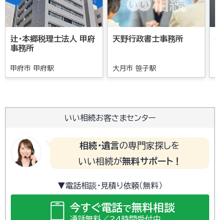
辻・本郷税理士法人 甲府
天野行政書士事務所
事務所
甲府市 甲府駅
大月市 笹子駅
いい相続お客さまセンター
相続・遺言
の専門家探しを
いい相続が
無料サポート！
▼電話相談・見積り依頼（無料）
今すぐ電話
無料相談
で
通話無料／24時間受付中