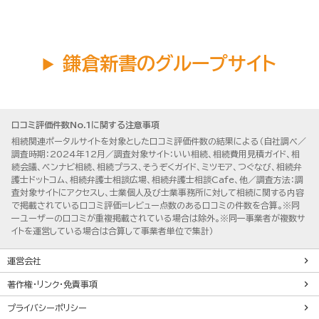
鎌倉新書のグループサイト
口コミ評価件数No.1に関する注意事項
相続関連ポータルサイトを対象とした口コミ評価件数の結果による（自社調べ／
調査時期：2024年12月／調査対象サイト：いい相続、相続費用見積ガイド、相
続会議、ベンナビ相続、相続プラス、そうぞくガイド、ミツモア、つぐなび、相続弁
護士ドットコム、相続弁護士相談広場、相続弁護士相談Cafe、他／調査方法：調
査対象サイトにアクセスし、士業個人及び士業事務所に対して相続に関する内容
で掲載されている口コミ評価=レビュー点数のある口コミの件数を合算。※同
一ユーザーの口コミが重複掲載されている場合は除外。※同一事業者が複数サ
イトを運営している場合は合算して事業者単位で集計）
運営会社
著作権・リンク・免責事項
プライバシーポリシー