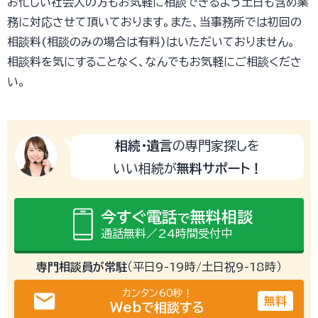
お忙しい社会人の方もお気軽に相談できるよう土日も含め業
務に対応させて頂いております。また、当事務所では初回の
相談料(相談のみの場合は有料)はいただいておりません。
相談料を気にすることなく、なんでもお気軽にご相談くださ
い。
相続・遺言
の専門家探しを
いい相続が
無料サポート！
今すぐ電話
無料相談
で
通話無料／24時間受付中
専門相談員が常駐
（平日9-19時/土日祝9-18時）
カンタン60秒！
email
無料
Webで相談する