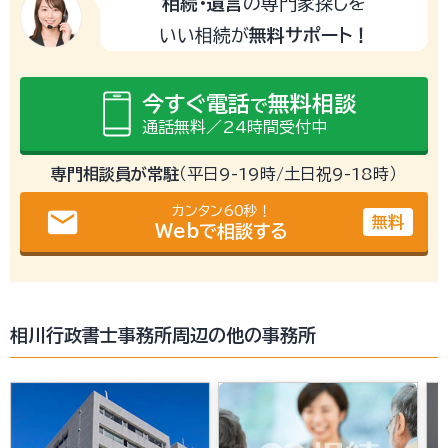
相続・遺言
の専門家探しを
いい相続が
無料サポート！
今すぐ電話
無料相談
で
通話無料／24時間受付中
専門相談員が常駐
（平日9-19時/土日祝9-18時）
カンタン60秒！
email
無料
Webで相談する
相川行政書士事務所周辺の他の事務所