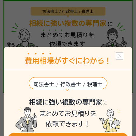
費
用
相
場
がすぐにわかる！
司法書士 / 行政書士 / 税理士
相続に強い複数の専門家
に
【相続手続き】の相談事例
まとめてお見積りを
依頼できます！
掲載している相談事例は、「いい相続」で過去にお受けした
ご相談内容をもとに、個人が特定されないよう匿名化・一