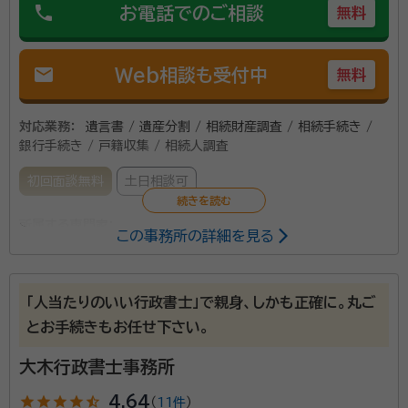
phone
お電話でのご相談
無料
mail
Web相談も受付中
無料
対応業務：
遺言書 / 遺産分割 / 相続財産調査 / 相続手続き /
銀行手続き / 戸籍収集 / 相続人調査
初回面談無料
土日相談可
所属する専門家：
この事務所の詳細を見る
若月 幹雄（ワカツキ ミキオ）
行政書士
「人当たりのいい行政書士」で親身、しかも正確に。丸ご
「相続って週刊誌等の特集で読んだことはあったが、実
とお手続きもお任せ下さい。
際に自分で手続しなくてはならないとなると何をどうし
てよいかわからない」といったお声をよく頂戴いたしま
大木行政書士事務所
す。 相続に必要な法定相続情報一覧図の作成や遺産分
star
star
star
star
star_half
4.64
（
11件
）