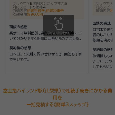
話しやすさ
5
説明の分かりやすさ
5
話しやすさ
対応スピード
5
価格
4
対応スピー
依頼内容
相続手続き,相続税申告
依頼内容
相
依頼金額
約90万円
面談の感想
面談の感想
自宅まで来て
実家にて無料面談し契約しました。疑問点につ
スクロールできます
続のしかたを
いて分かりやすく明快に回答いただきました。
依頼を決めま
契約後の感想
契約後の感想
LINEにて気軽に問い合わせでき、回答も丁寧
依頼後もちょ
で早いです。
き、メールや
してもらい助
富士急ハイランド駅(山梨県)で相続手続きにかかる費
用を
一括見積する《簡単3ステップ》