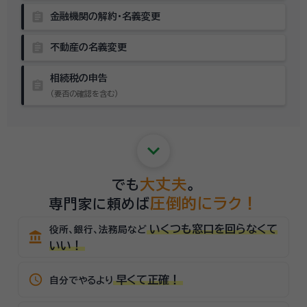
assignment
金融機関の解約・名義変更
assignment
不動産の名義変更
相続税の申告
assignment
（要否の確認を含む）
keyboard_arrow_down
大丈夫
でも
。
圧倒的にラク！
専門家に頼めば
いくつも窓口を回らなくて
役所、銀行、法務局など
account_balance
いい！
schedule
早くて正確！
自分でやるより