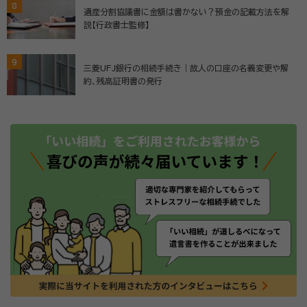
8
遺産分割協議書に金額は書かない？預金の記載方法を解
説【行政書士監修】
9
三菱UFJ銀行の相続手続き｜故人の口座の名義変更や解
約、残高証明書の発行