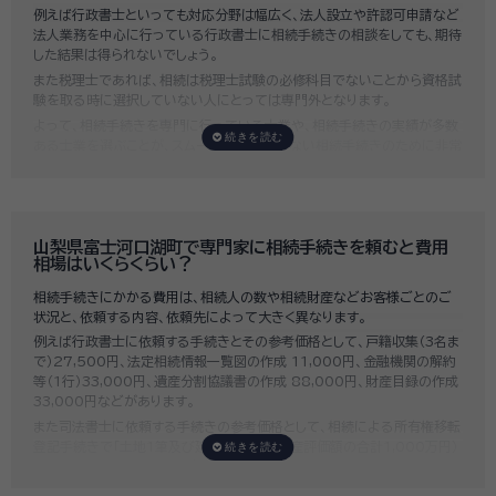
例えば行政書士といっても対応分野は幅広く、法人設立や許認可申請など
法人業務を中心に行っている行政書士に相続手続きの相談をしても、期待
した結果は得られないでしょう。
また税理士であれば、相続は税理士試験の必修科目でないことから資格試
験を取る時に選択していない人にとっては専門外となります。
よって、相続手続きを専門に行っている士業や、相続手続きの実績が多数
ある士業を選ぶことが、スムーズで間違いのない相続手続きのために非常
に重要になります。
いい相続では、相続手続きに強い経験豊富な行政書士・税理士と多数提携
しており、
お客様のご要望にそった専門家選びを無料でサポート
していま
す。専門家選びでお困りの方は、お気軽にご相談ください。
山梨県富士河口湖町で専門家に相続手続きを頼むと費用
相場はいくらくらい？
相続手続きにかかる費用は、相続人の数や相続財産などお客様ごとのご
状況と、依頼する内容、依頼先によって大きく異なります。
例えば行政書士に依頼する手続きとその参考価格として、戸籍収集（3名ま
で）27,500円、法定相続情報一覧図の作成 11,000円、金融機関の解約
等（1行）33,000円、遺産分割協議書の作成 88,000円、財産目録の作成
33,000円などがあります。
また司法書士に依頼する手続きの参考価格として、相続による所有権移転
登記手続きで「土地1筆及び建物1棟（固定資産評価額の合計1,000万円）
法定相続人3名のうち1名が単独相続した場合」の費用相場の目安は6万円
～8万円程です。