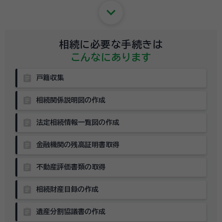
keyboard_arrow_down
相続に必要な手続きは
こんなにあります
assignment
戸籍収集
assignment
相続関係説明図の作成
assignment
法定相続情報一覧図の作成
assignment
金融機関の残高証明書取得
assignment
不動産評価書類の取得
assignment
相続財産目録の作成
assignment
遺産分割協議書の作成