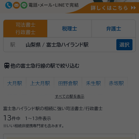
司法書士
税理士
弁護士
行政書士
駅
山梨県 / 富士急ハイランド駅
選択
train
他の富士急行線の駅で絞り込む
大月駅
上大月駅
田野倉駅
禾生駅
赤坂駅
都留市駅
谷村町駅
都留文科大学前駅
すべての駅を表示
富士急ハイランド駅の相続に強い司法書士/行政書士
十日市場駅
東桂駅
三つ峠駅
寿駅
13
件中
1〜13
件表示
葭池温泉前駅
下吉田駅
月江寺駅
富士山駅
※いい相続非提携専門家も含みます。
富士急ハイランド駅
河口湖駅