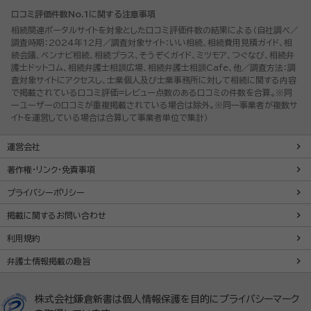
口コミ評価件数No.1に関する注意事項
相続関連ポータルサイトを対象とした口コミ評価件数の結果による（自社調べ／
調査時期：2024年12月／調査対象サイト：いい相続、相続費用見積ガイド、相
続会議、ベンナビ相続、相続プラス、そうぞくガイド、ミツモア、つぐなび、相続弁
護士ドットコム、相続弁護士相談広場、相続弁護士相談Cafe、他／調査方法：調
査対象サイトにアクセスし、士業個人及び士業事務所に対して相続に関する内容
で掲載されている口コミ評価=レビュー点数のある口コミの件数を合算。※同
一ユーザーの口コミが重複掲載されている場合は除外。※同一事業者が複数サ
イトを運営している場合は合算して事業者単位で集計）
運営会社
著作権・リンク・免責事項
プライバシーポリシー
掲載に関するお問い合わせ
利用規約
弁護士情報掲載の趣旨
株式会社鎌倉新書は個人情報保護を目的にプライバシーマーク