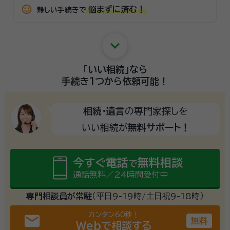
sentiment_satisfied_alt
悩まずに済む！
難しい手続きで
keyboard_arrow_down
「いい相続」
なら
手続き1つから
依頼可能！
相続・遺言
の専門家探しを
いい相続が
無料サポート！
今すぐ電話
無料相談
で
通話無料／24時間受付中
専門相談員が常駐
（平日9-19時/土日祝9-18時）
カンタン60秒！
email
無料
Webで相談する