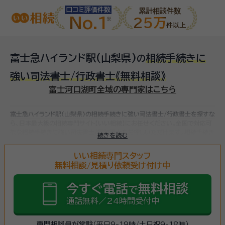
口コミ評価件数
累計相談件数
No.1
25万
件以上
富士急ハイランド駅(山梨県)
相続手続きに
の
強い司法書士/行政書士
《無料相談》
富士河口湖町全域の専門家はこちら
富士急ハイランド駅(山梨県)の相続手続きに強い司法書士/行政書士を探すな
ら、日本最大級の相続専門サイト【いい相続】にお任せください。
全国で対応可
能な相続手続きに強い司法書士/行政書士をお探しいただけます。
相続手続き
続きを読む
は、被相続人（故人）の財産を引き継ぐために必要な手続きです。相続人・相続
財産の確認、遺言書の確認、遺産分割協議、相続財産の名義変更、相続税の申
いい相続専門スタッフ
告・納税（相続財産が基礎控除額を超えていた場合）など多岐に渡るため、相続
無料相談/見積り依頼受け付け中
手続きに強い専門家に
まずは相談
しましょう。
今すぐ電話
無料相談
で
通話無料／24時間受付中
専門相談員が常駐
（平日9-19時/土日祝9-18時）