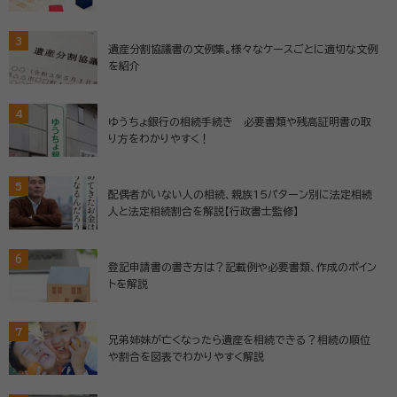
3
遺産分割協議書の文例集。様々なケースごとに適切な文例
を紹介
4
ゆうちょ銀行の相続手続き 必要書類や残高証明書の取
り方をわかりやすく！
5
配偶者がいない人の相続、親族15パターン別に法定相続
人と法定相続割合を解説【行政書士監修】
6
登記申請書の書き方は？記載例や必要書類、作成のポイン
トを解説
7
兄弟姉妹が亡くなったら遺産を相続できる？相続の順位
や割合を図表でわかりやすく解説