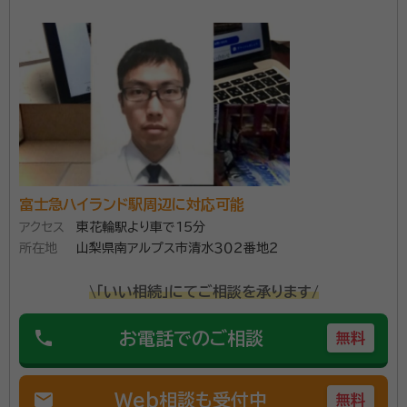
割協議書の作成等、行政書士が対応できる部分は弊所
資格等：
行政書士
にて書類作成をさせていただき、不動産の相続登記や
所属団体：
山梨県行政書士会
相続税の申告が発生する場合には、提携している司法書
士事務所や税理士事務所を責任をもってご紹介いたし
ます。まずはお気軽にお問い合わせください。
富士急ハイランド駅周辺に対応可能
アクセス
東花輪駅より車で15分
所在地
山梨県南アルプス市清水３０２番地２
\「いい相続」にてご相談を承ります/
phone
お電話でのご相談
無料
mail
Web相談も受付中
無料