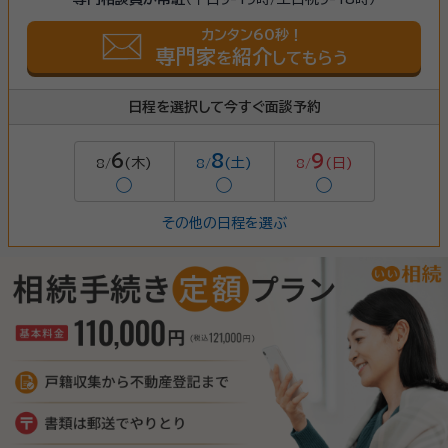
カンタン60秒！
専門家
紹介
を
してもらう
日程を選択して今すぐ面談予約
6
8
9
(木)
(土)
(日)
8/
8/
8/
◯
◯
◯
その他の日程を選ぶ