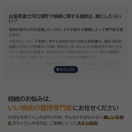
既に揉めてしまっている場合は弁護士しか対応ができませんが、その場合
は着手金だけで約20万円～30万円、そのほか出張費や成果報酬を合わ
せると100万円近くかそれ以上費用がかかってしまう場合もあるなど、非
山梨県富士河口湖町で相続に関する相談は、誰にしたらい
常に高額になります。
い？
いい相続では、
お客様ごとに必要な相続手続きを明らかにし、無料で見積
相続手続きは何を依頼したいのか、その手続きの種類によって専門家を選
もり
をお出ししております。予算に合わせてご自身で対応できないものの
びます。
み依頼することも可能ですので、まずはお気軽にご相談ください。
大まかにいうと、不動産に関する相続手続き全般は
司法書士
、遺産分割協
議書の作成や戸籍謄本の収集、預貯金口座・車などの名義変更手続きを任
せたい場合は
行政書士
、相続税申告や節税対策を任せたい場合は
税理士
、
そして相続人の間で争いになっている場合は
弁護士
です。
ただし、状況によっては複数の専門家にまたがって依頼をする必要があ
り、誰にどの順番で相談すればいいのか迷う場合が多くあります。
いい相続では「誰に相談したらいいかわからない」「いきなり専門家に連絡
するのはちょっと…」という方のために、専門相談員がお客様のご状況を
お伺いした上で、
適切な相談先を無料でご案内
しております。お気軽にご
相談ください。
相続のお悩みは、
いい相続の提携専門家
にお任せください
大切な方を亡くしたばかりの中、やらなければならない
難しい手続
き
がたくさんあるのは、
ご家族にとって
大きな負担