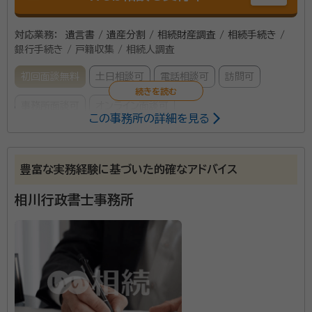
対応業務：
遺言書 / 遺産分割 / 相続財産調査 / 相続手続き /
銀行手続き / 戸籍収集 / 相続人調査
初回面談無料
土日相談可
電話相談可
訪問可
事務所面談可
オンライン面談可
この事務所の詳細を見る
所属する専門家：
大木 進（オオギ ススム）
行政書士
豊富な実務経験に基づいた的確なアドバイス
経歴：
東北大学卒、各士業事務所の事務員経験が複数あり
相川行政書士事務所
事務所口コミ（抜粋）：
account_circle
満足度 5.0
ご利用時期：2026/4
面談の感想
初めての相談だったので難しいことはよくわかりませんが、内容につい
て丁寧に教えていただいたと思いました。
契約後の感想