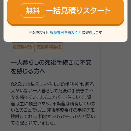
部編集したうえで要約したものです。実際に必要な手続き
一括見積りスタート
無料
や相談先は、お客様の状況により異なるため、詳しくは専
門家や相談窓口へご確認ください。
※姉妹サイト
「相続費用見積ガイド」
に遷移します
相続手続き
死後事務委任
一人暮らしの死後手続きに不安
を感じる方へ
82歳で山梨県にお住まいの相談者は、頼る
人がいない一人暮らしで死後の手続きに不
安を感じていました。アパート住まいで、資
産は主に預金であり、不動産は所有していな
いとのことでした。死後事務委任の手続きを
検討しており、相場が30万から50万と聞い
て心配されていました。