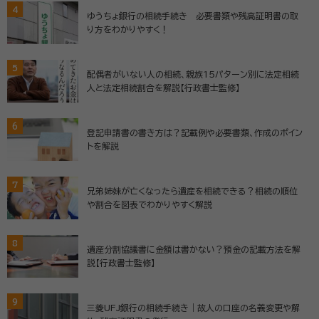
4
ゆうちょ銀行の相続手続き 必要書類や残高証明書の取
り方をわかりやすく！
5
配偶者がいない人の相続、親族15パターン別に法定相続
人と法定相続割合を解説【行政書士監修】
6
登記申請書の書き方は？記載例や必要書類、作成のポイン
トを解説
7
兄弟姉妹が亡くなったら遺産を相続できる？相続の順位
や割合を図表でわかりやすく解説
8
遺産分割協議書に金額は書かない？預金の記載方法を解
説【行政書士監修】
9
三菱UFJ銀行の相続手続き｜故人の口座の名義変更や解