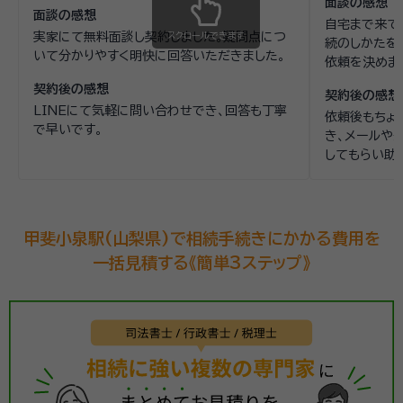
面談の感想
面談の感想
自宅まで来て
実家にて無料面談し契約しました。疑問点につ
スクロールできます
続のしかたを
いて分かりやすく明快に回答いただきました。
依頼を決めま
契約後の感想
契約後の感想
LINEにて気軽に問い合わせでき、回答も丁寧
依頼後もちょ
で早いです。
き、メールや
してもらい助
甲斐小泉駅(山梨県)で相続手続きにかかる費用を
一括見積する《簡単3ステップ》