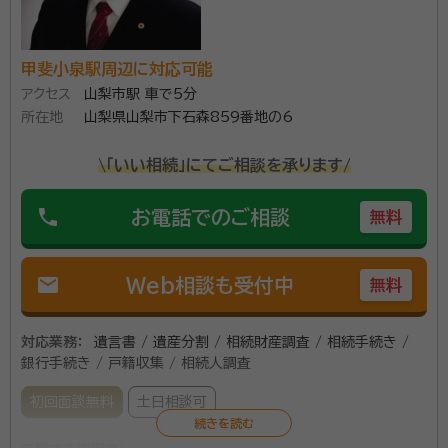
１００人を超える相続無料相談を行い、多数の満足のお
甲斐小泉駅周辺に対応可能
声を頂いております。 相続を主力業務としており、山梨
アクセス
山梨市駅 車で5分
県内全域対応いたします。電話受付は毎日１９時まで可
所在地
山梨県山梨市下石森859番地の6
能です。 簡単シンプルなお手続から複雑なお手続きま
で、ぜひお声かけください。 財産の分割をまとめた遺産
\「いい相続」にてご相談を承ります/
資格等：
行政書士
分割協議書の作成はもちろん、遺言等、相続手続きに関
所属団体：
山梨県行政書士会
phone
お電話でのご相談
わることならすべて承ります。
無料
mail
Web相談も受付中
無料
対応業務：
遺言書 / 遺産分割 / 相続財産調査 / 相続手続き /
銀行手続き / 戸籍収集 / 相続人調査
初回面談無料
土日相談可