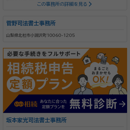
所属する専門家：
この事務所の詳細を見る
若月 幹雄（ワカツキ ミキオ）
行政書士
菅野司法書士事務所
「相続って週刊誌等の特集で読んだことはあったが、実
山梨県北杜市小淵沢町10060-1205
際に自分で手続しなくてはならないとなると何をどうし
てよいかわからない」といったお声をよく頂戴いたしま
す。 相続に必要な法定相続情報一覧図の作成や遺産分
割協議書の作成等、行政書士が対応できる部分は弊所
資格等：
行政書士
にて書類作成をさせていただき、不動産の相続登記や
所属団体：
山梨県行政書士会
相続税の申告が発生する場合には、提携している司法書
士事務所や税理士事務所を責任をもってご紹介いたし
ます。まずはお気軽にお問い合わせください。
坂本家光司法書士事務所