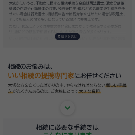
大まかにいうと、不動産に関する相続手続き全般は
司法書士
、遺産分割協
み依頼することも可能ですので、まずはお気軽にご相談ください。
議書の作成や戸籍謄本の収集、預貯金口座・車などの名義変更手続きを任
せたい場合は
行政書士
、相続税申告や節税対策を任せたい場合は
税理士
、
そして相続人の間で争いになっている場合は
弁護士
です。
ただし、状況によっては複数の専門家にまたがって依頼をする必要があ
り、誰にどの順番で相談すればいいのか迷う場合が多くあります。
いい相続では「誰に相談したらいいかわからない」「いきなり専門家に連絡
するのはちょっと…」という方のために、専門相談員がお客様のご状況を
お伺いした上で、
適切な相談先を無料でご案内
しております。お気軽にご
相談ください。
相続のお悩みは、
いい相続の提携専門家
にお任せください
大切な方を亡くしたばかりの中、やらなければならない
難しい手続
き
がたくさんあるのは、
ご家族にとって
大きな負担
keyboard_arrow_down
相続に必要な手続きは