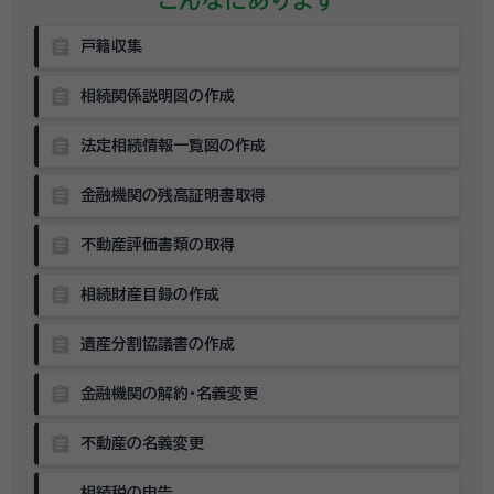
こんなにあります
assignment
戸籍収集
assignment
相続関係説明図の作成
assignment
法定相続情報一覧図の作成
assignment
金融機関の残高証明書取得
assignment
不動産評価書類の取得
assignment
相続財産目録の作成
assignment
遺産分割協議書の作成
assignment
金融機関の解約・名義変更
assignment
不動産の名義変更
相続税の申告