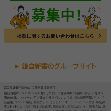
鎌倉新書のグループサイト
口コミ評価件数No.1に関する注意事項
相続関連ポータルサイトを対象とした口コミ評価件数の結果による（自社調べ／
調査時期：2024年12月／調査対象サイト：いい相続、相続費用見積ガイド、相
続会議、ベンナビ相続、相続プラス、そうぞくガイド、ミツモア、つぐなび、相続弁
護士ドットコム、相続弁護士相談広場、相続弁護士相談Cafe、他／調査方法：調
査対象サイトにアクセスし、士業個人及び士業事務所に対して相続に関する内容