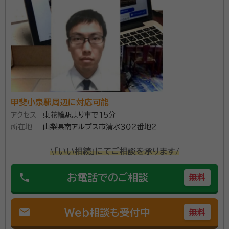
談料を気にすることなく、なんでもお気軽にご相談くだ
所属団体：
山梨県行政書士会
さい。
甲斐小泉駅周辺に対応可能
アクセス
東花輪駅より車で15分
所在地
山梨県南アルプス市清水３０２番地２
\「いい相続」にてご相談を承ります/
phone
お電話でのご相談
無料
mail
Web相談も受付中
無料