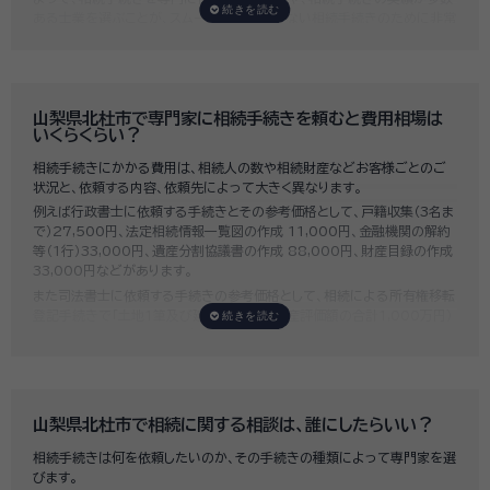
ある士業を選ぶことが、スムーズで間違いのない相続手続きのために非常
に重要になります。
いい相続では、相続手続きに強い経験豊富な行政書士・税理士と多数提携
しており、
お客様のご要望にそった専門家選びを無料でサポート
していま
す。専門家選びでお困りの方は、お気軽にご相談ください。
山梨県北杜市で専門家に相続手続きを頼むと費用相場は
いくらくらい？
相続手続きにかかる費用は、相続人の数や相続財産などお客様ごとのご
状況と、依頼する内容、依頼先によって大きく異なります。
例えば行政書士に依頼する手続きとその参考価格として、戸籍収集（3名ま
で）27,500円、法定相続情報一覧図の作成 11,000円、金融機関の解約
等（1行）33,000円、遺産分割協議書の作成 88,000円、財産目録の作成
33,000円などがあります。
また司法書士に依頼する手続きの参考価格として、相続による所有権移転
登記手続きで「土地1筆及び建物1棟（固定資産評価額の合計1,000万円）
法定相続人3名のうち1名が単独相続した場合」の費用相場の目安は6万円
～8万円程です。
既に揉めてしまっている場合は弁護士しか対応ができませんが、その場合
は着手金だけで約20万円～30万円、そのほか出張費や成果報酬を合わ
せると100万円近くかそれ以上費用がかかってしまう場合もあるなど、非
山梨県北杜市で相続に関する相談は、誰にしたらいい？
常に高額になります。
相続手続きは何を依頼したいのか、その手続きの種類によって専門家を選
いい相続では、
お客様ごとに必要な相続手続きを明らかにし、無料で見積
びます。
もり
をお出ししております。予算に合わせてご自身で対応できないものの