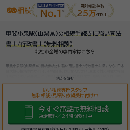
口コミ評価件数
累計相談件数
No.1
25万
件以上
甲斐小泉駅(山梨県)
相続手続きに強い司法
の
書士/行政書士
《無料相談》
北杜市全域の専門家はこちら
甲斐小泉駅(山梨県)の相続手続きに強い司法書士/行政書士を探すなら、日本
最大級の相続専門サイト【いい相続】にお任せください。
全国で対応可能な相続
手続きに強い司法書士/行政書士をお探しいただけます。
相続手続きは、被相
続きを読む
続人（故人）の財産を引き継ぐために必要な手続きです。相続人・相続財産の確
認、遺言書の確認、遺産分割協議、相続財産の名義変更、相続税の申告・納税
いい相続専門スタッフ
（相続財産が基礎控除額を超えていた場合）など多岐に渡るため、相続手続き
無料相談/見積り依頼受け付け中
に強い専門家に
まずは相談
しましょう。
今すぐ電話
無料相談
で
通話無料／24時間受付中
専門相談員が常駐
（平日9-19時/土日祝9-18時）