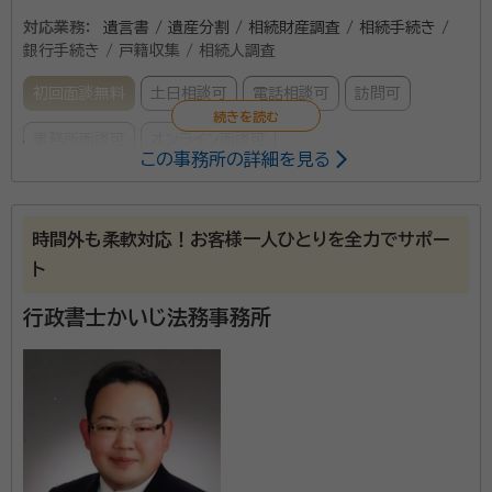
対応業務：
遺言書 / 遺産分割 / 相続財産調査 / 相続手続き /
銀行手続き / 戸籍収集 / 相続人調査
初回面談無料
土日相談可
電話相談可
訪問可
事務所面談可
オンライン面談可
この事務所の詳細を見る
所属する専門家：
大木 進（オオギ ススム）
行政書士
時間外も柔軟対応！お客様一人ひとりを全力でサポー
経歴：
東北大学卒、各士業事務所の事務員経験が複数あり
ト
事務所口コミ（抜粋）：
行政書士かいじ法務事務所
account_circle
満足度 5.0
ご利用時期：2026/4
面談の感想
初めての相談だったので難しいことはよくわかりませんが、内容につい
て丁寧に教えていただいたと思いました。
契約後の感想
こちらの状況などを配慮していただき、スムーズにお話を進めていただ
けたと思います。