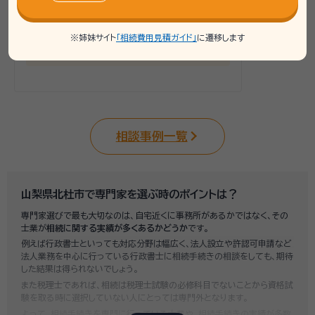
連携士業：
大木行政書士事務所
※姉妹サイト
「相続費用見積ガイド」
に遷移します
住吉寿夫司法書士・行政書士事務所
相談事例一覧
山梨県北杜市で専門家を選ぶ時のポイントは？
専門家選びで最も大切なのは、自宅近くに事務所があるかではなく、その
士業が
相続に関する実績が多くあるかどうか
です。
例えば行政書士といっても対応分野は幅広く、法人設立や許認可申請など
法人業務を中心に行っている行政書士に相続手続きの相談をしても、期待
した結果は得られないでしょう。
また税理士であれば、相続は税理士試験の必修科目でないことから資格試
験を取る時に選択していない人にとっては専門外となります。
よって、相続手続きを専門に行っている士業や、相続手続きの実績が多数