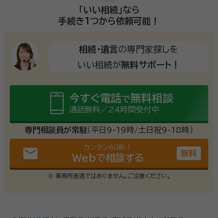
「いい相続」
なら
手続き1つから
依頼可能！
相続・遺言
の専門家探しを
いい相続が
無料サポート！
今すぐ電話
無料相談
で
通話無料／24時間受付中
専門相談員が常駐
（平日9-19時/土日祝9-18時）
カンタン60秒！
email
無料
Webで相談する
※ 事務所直通ではありません。ご注意ください。