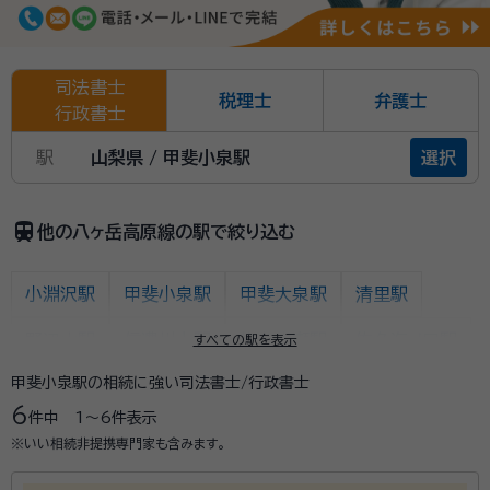
司法書士
税理士
弁護士
行政書士
駅
山梨県 / 甲斐小泉駅
選択
train
他の八ヶ岳高原線の駅で絞り込む
小淵沢駅
甲斐小泉駅
甲斐大泉駅
清里駅
野辺山駅
信濃川上駅
佐久広瀬駅
佐久海ノ口駅
すべての駅を表示
甲斐小泉駅の相続に強い司法書士/行政書士
海尻駅
松原湖駅
小海駅
馬流駅
高岩駅
6
件中
1〜6
件表示
八千穂駅
海瀬駅
羽黒下駅
青沼駅
臼田駅
※いい相続非提携専門家も含みます。
龍岡城駅
太田部駅
中込駅
滑津駅
北中込駅