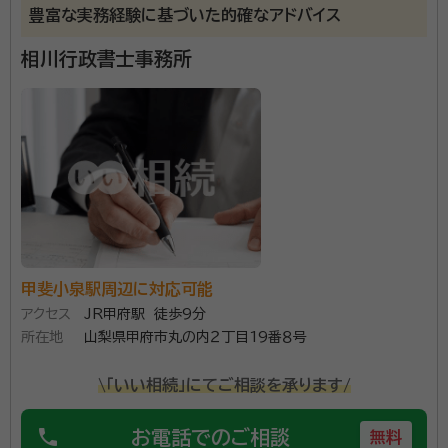
豊富な実務経験に基づいた的確なアドバイス
岩村田駅
佐久平駅
中佐都駅
美里駅
三岡駅
相川行政書士事務所
乙女駅
東小諸駅
小諸駅
甲斐小泉駅周辺に対応可能
アクセス
JR甲府駅 徒歩9分
所在地
山梨県甲府市丸の内２丁目19番８号
\「いい相続」にてご相談を承ります/
phone
お電話でのご相談
無料