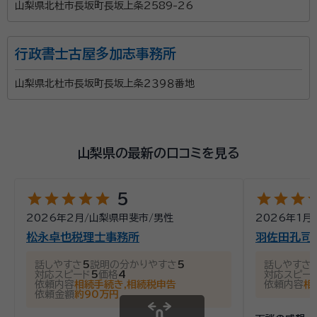
山梨県北杜市長坂町長坂上条2589-26
行政書士古屋多加志事務所
山梨県北杜市長坂町長坂上条２３９８番地
山梨県の最新の口コミを見る
star
star
star
star
star
star
star
star
st
5
2026年2月
/
山梨県甲斐市
/
男性
2026年1月
/
松永卓也税理士事務所
羽佐田孔司
話しやすさ
5
説明の分かりやすさ
5
話しやすさ
対応スピード
5
価格
4
対応スピー
依頼内容
相続手続き,相続税申告
依頼内容
相
依頼金額
約90万円