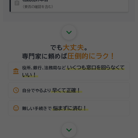
assignment
（要否の確認を含む）
keyboard_arrow_down
大丈夫
でも
。
圧倒的にラク！
専門家に頼めば
いくつも窓口を回らなくて
役所、銀行、法務局など
account_balance
いい！
schedule
早くて正確！
自分でやるより
sentiment_satisfied_alt
悩まずに済む！
難しい手続きで
keyboard_arrow_down