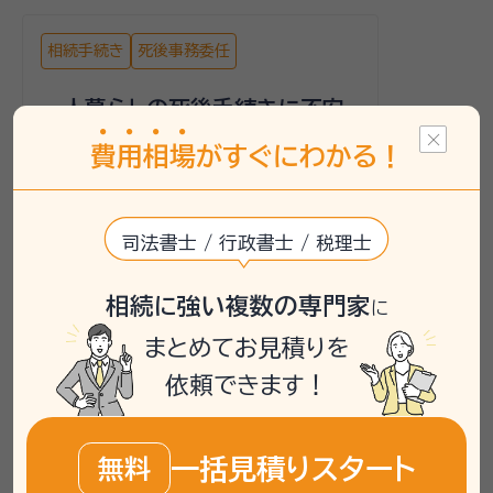
相続手続き
死後事務委任
一人暮らしの死後手続きに不安
を感じる方へ
費
用
相
場
がすぐにわかる！
82歳で山梨県にお住まいの相談者は、頼る
人がいない一人暮らしで死後の手続きに不
安を感じていました。アパート住まいで、資
司法書士 / 行政書士 / 税理士
産は主に預金であり、不動産は所有していな
いとのことでした。死後事務委任の手続きを
相続に強い複数の専門家
に
検討しており、相場が30万から50万と聞い
て心配されていました。
まとめてお見積りを
いい相続では、まずご自身の状況を整理し、
依頼できます！
専門家と直接相談できる無料相談を案内し
ました。行政書士が担当し、具体的な手続き
内容や費用について確認することをお勧め
一括見積りスタート
無料
しました。