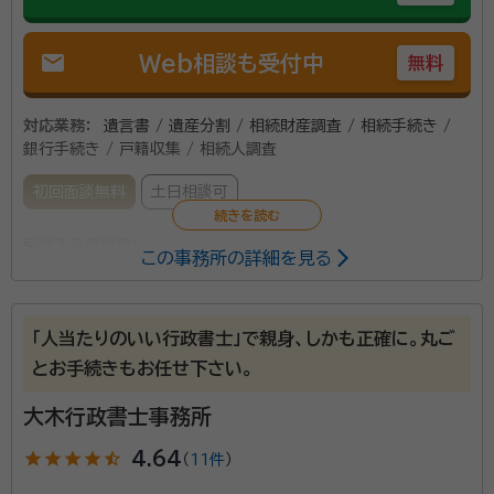
mail
Web相談も受付中
無料
対応業務：
遺言書 / 遺産分割 / 相続財産調査 / 相続手続き /
銀行手続き / 戸籍収集 / 相続人調査
初回面談無料
土日相談可
所属する専門家：
この事務所の詳細を見る
相川芳克（アイカワ ヨシカツ）
行政書士
「人当たりのいい行政書士」で親身、しかも正確に。丸ご
当事務所は、主に遺産相続や遺言作成など相続遺言手
とお手続きもお任せ下さい。
続きのサポートを行っております。 お忙しい社会人の方
もお気軽に相談できるよう土日も含め業務に対応させ
大木行政書士事務所
て頂いております。また、当事務所では初回の相談料
star
star
star
star
star_half
4.64
（
11件
）
(相談のみの場合は有料)はいただいておりません。 相
資格等：
行政書士