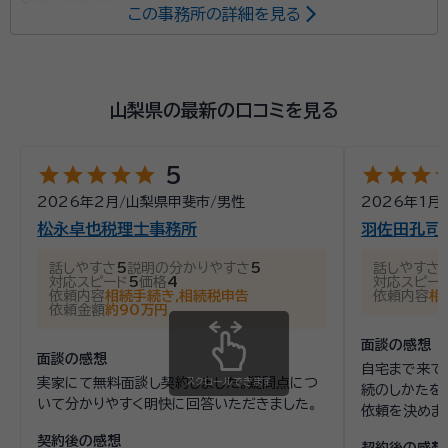
所属する専門家：
この事務所の詳細を見る
相川芳克（アイカワ ヨシカツ）
行政書士
当事務所は、主に遺産相続や遺言作成など相続遺言手
山梨県の最新の口コミを見る
続きのサポートを行っております。 お忙しい社会人の方
もお気軽に相談できるよう土日も含め業務に対応させ
star
star
star
star
star
star
star
star
st
5
て頂いております。また、当事務所では初回の相談料
2026年2月
/
山梨県甲斐市
/
男性
2026年1月
/
(相談のみの場合は有料)はいただいておりません。 相
資格等：
行政書士
松永卓也税理士事務所
羽佐田孔司
談料を気にすることなく、なんでもお気軽にご相談くだ
所属団体：
山梨県行政書士会
さい。
話しやすさ
5
説明の分かりやすさ
5
話しやすさ
対応スピード
5
価格
4
対応スピー
依頼内容
相続手続き,相続税申告
依頼内容
相
依頼金額
約90万円
面談の感想
面談の感想
自宅まで来て
実家にて無料面談し契約しました。疑問点につ
スクロールできます
続のしかたを
いて分かりやすく明快に回答いただきました。
依頼を決めま
契約後の感想
契約後の感想