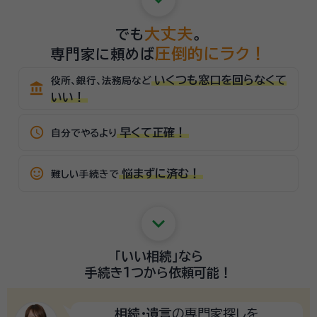
大丈夫
でも
。
圧倒的にラク！
専門家に頼めば
いくつも窓口を回らなくて
役所、銀行、法務局など
account_balance
いい！
schedule
早くて正確！
自分でやるより
sentiment_satisfied_alt
悩まずに済む！
難しい手続きで
keyboard_arrow_down
「いい相続」
なら
手続き1つから
依頼可能！
相続・遺言
の専門家探しを