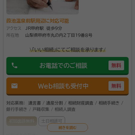
こちらの状況などを配慮していただき、スムーズにお話を進めていただ
けたと思います。
葭池温泉前駅周辺に対応可能
１００人を超える相続無料相談を行い、多数の満足のお
アクセス
JR甲府駅 徒歩9分
声を頂いております。 相続を主力業務としており、山梨
所在地
山梨県甲府市丸の内２丁目19番８号
県内全域対応いたします。電話受付は毎日１９時まで可
能です。 簡単シンプルなお手続から複雑なお手続きま
\「いい相続」にてご相談を承ります/
で、ぜひお声かけください。 財産の分割をまとめた遺産
資格等：
行政書士
phone
分割協議書の作成はもちろん、遺言等、相続手続きに関
お電話でのご相談
無料
所属団体：
山梨県行政書士会
わることならすべて承ります。
mail
Web相談も受付中
無料
対応業務：
遺言書 / 遺産分割 / 相続財産調査 / 相続手続き /
銀行手続き / 戸籍収集 / 相続人調査
初回面談無料
土日相談可