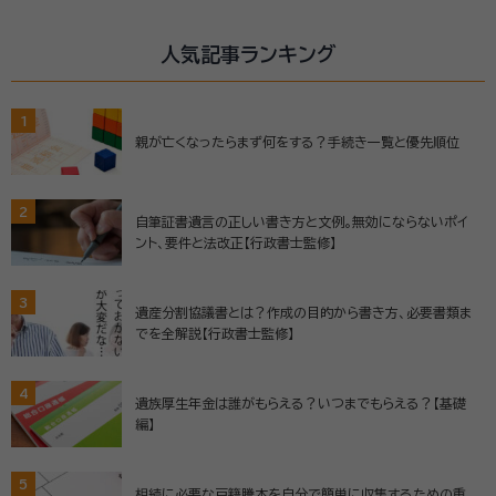
人気記事ランキング
1
親が亡くなったらまず何をする？手続き一覧と優先順位
2
自筆証書遺言の正しい書き方と文例。無効にならないポイ
ント、要件と法改正【行政書士監修】
3
遺産分割協議書とは？作成の目的から書き方、必要書類ま
でを全解説【行政書士監修】
4
遺族厚生年金は誰がもらえる？いつまでもらえる？【基礎
編】
5
相続に必要な戸籍謄本を自分で簡単に収集するための重