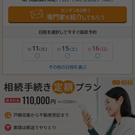
カンタン60秒！
専門家
紹介
を
してもらう
日程を選択して今すぐ面談予約
11
15
16
(火)
(土)
(日)
8/
8/
8/
◯
◯
◯
その他の日程を選ぶ