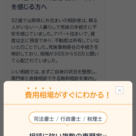
を感じる方へ
82歳で山梨県にお住まいの相談者は、頼る
人がいない一人暮らしで死後の手続きに不
安を感じていました。アパート住まいで、資
産は主に預金であり、不動産は所有していな
いとのことでした。死後事務委任の手続きを
検討しており、相場が30万から50万と聞い
て心配されていました。
いい相続では、まずご自身の状況を整理し、
専門家と直接相談できる無料相談を案内し
ました。行政書士が担当し、具体的な手続き
内容や費用について確認することをお勧め
費
用
相
場
がすぐにわかる！
しました。
連携士業：
司法書士 / 行政書士 / 税理士
大木行政書士事務所
住吉寿夫司法書士・行政書士事務所