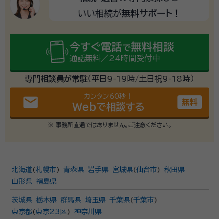
いい相続が
無料サポート！
今すぐ電話
無料相談
で
通話無料／24時間受付中
専門相談員が常駐
（平日9-19時/土日祝9-18時）
カンタン60秒！
email
無料
Webで相談する
※ 事務所直通ではありません。ご注意ください。
北海道
(
札幌市
)
青森県
岩手県
宮城県
(
仙台市
)
秋田県
山形県
福島県
茨城県
栃木県
群馬県
埼玉県
千葉県
(
千葉市
)
東京都
(
東京23区
)
神奈川県