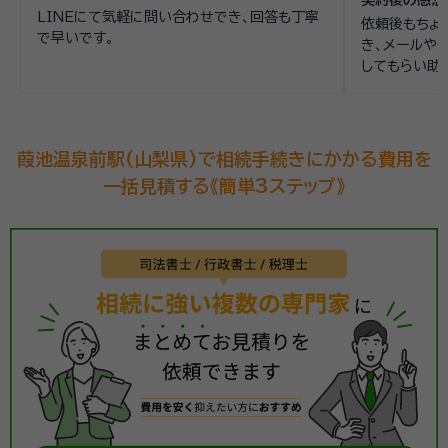
LINEにて気軽に問い合わせでき、回答も丁寧
依頼後もちょ
で早いです。
き、メールや
してもらい助
葭池温泉前駅(山梨県)で相続手続きにかかる費用を
一括見積する《簡単3ステップ》