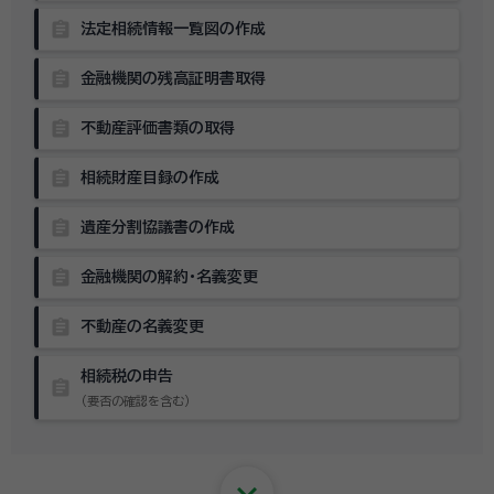
assignment
法定相続情報一覧図の作成
assignment
金融機関の残高証明書取得
assignment
不動産評価書類の取得
assignment
相続財産目録の作成
assignment
遺産分割協議書の作成
assignment
金融機関の解約・名義変更
assignment
不動産の名義変更
相続税の申告
assignment
（要否の確認を含む）
keyboard_arrow_down