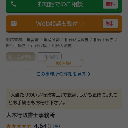
phone
お電話でのご相談
無料
mail
Web相談も受付中
無料
対応業務：
遺言書 / 遺産分割 / 相続財産調査 / 相続手続き /
銀行手続き / 戸籍収集 / 相続人調査
初回面談無料
土日相談可
所属する専門家：
この事務所の詳細を見る
若月 幹雄（ワカツキ ミキオ）
行政書士
「人当たりのいい行政書士」で親身、しかも正確に。丸ご
「相続って週刊誌等の特集で読んだことはあったが、実
とお手続きもお任せ下さい。
際に自分で手続しなくてはならないとなると何をどうし
てよいかわからない」といったお声をよく頂戴いたしま
大木行政書士事務所
す。 相続に必要な法定相続情報一覧図の作成や遺産分
star
star
star
star
star_half
4.64
（
11件
）