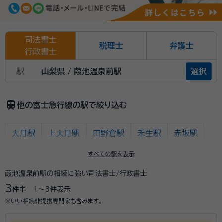
司法書士
税理士
弁護士
行政書士
駅
山梨県 / 葭池温泉前駅
選択
train
他の富士急行線の駅で絞り込む
大月駅
上大月駅
田野倉駅
禾生駅
赤坂駅
都留市駅
谷村町駅
都留文科大学前駅
すべての駅を表示
葭池温泉前駅の相続に強い司法書士/行政書士
十日市場駅
東桂駅
三つ峠駅
寿駅
3
件中
1〜3
件表示
葭池温泉前駅
下吉田駅
月江寺駅
富士山駅
※いい相続非提携専門家も含みます。
富士急ハイランド駅
河口湖駅