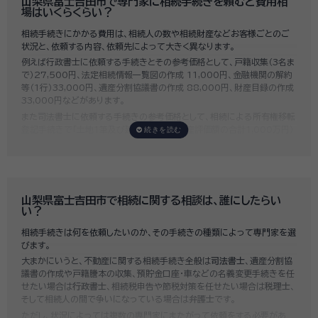
山梨県富士吉田市で専門家に相続手続きを頼むと費用相
場はいくらくらい？
相続手続きにかかる費用は、相続人の数や相続財産などお客様ごとのご
状況と、依頼する内容、依頼先によって大きく異なります。
例えば行政書士に依頼する手続きとその参考価格として、戸籍収集（3名ま
で）27,500円、法定相続情報一覧図の作成 11,000円、金融機関の解約
等（1行）33,000円、遺産分割協議書の作成 88,000円、財産目録の作成
33,000円などがあります。
また司法書士に依頼する手続きの参考価格として、相続による所有権移転
登記手続きで「土地1筆及び建物1棟（固定資産評価額の合計1,000万円）
法定相続人3名のうち1名が単独相続した場合」の費用相場の目安は6万円
～8万円程です。
既に揉めてしまっている場合は弁護士しか対応ができませんが、その場合
は着手金だけで約20万円～30万円、そのほか出張費や成果報酬を合わ
せると100万円近くかそれ以上費用がかかってしまう場合もあるなど、非
山梨県富士吉田市で相続に関する相談は、誰にしたらい
常に高額になります。
い？
いい相続では、
お客様ごとに必要な相続手続きを明らかにし、無料で見積
相続手続きは何を依頼したいのか、その手続きの種類によって専門家を選
もり
をお出ししております。予算に合わせてご自身で対応できないものの
びます。
み依頼することも可能ですので、まずはお気軽にご相談ください。
大まかにいうと、不動産に関する相続手続き全般は
司法書士
、遺産分割協
議書の作成や戸籍謄本の収集、預貯金口座・車などの名義変更手続きを任
せたい場合は
行政書士
、相続税申告や節税対策を任せたい場合は
税理士
、
そして相続人の間で争いになっている場合は
弁護士
です。
ただし、状況によっては複数の専門家にまたがって依頼をする必要があ