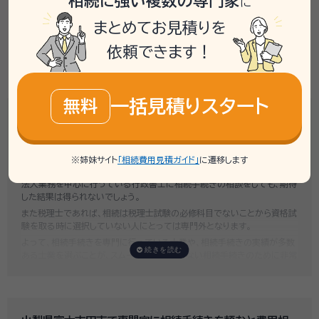
相続に強い複数の専門家
に
まとめてお見積りを
依頼できます！
相談事例一覧
一括見積りスタート
無料
山梨県富士吉田市で専門家を選ぶ時のポイントは？
専門家選びで最も大切なのは、自宅近くに事務所があるかではなく、その
士業が
相続に関する実績が多くあるかどうか
です。
※姉妹サイト
「相続費用見積ガイド」
に遷移します
例えば行政書士といっても対応分野は幅広く、法人設立や許認可申請など
法人業務を中心に行っている行政書士に相続手続きの相談をしても、期待
した結果は得られないでしょう。
また税理士であれば、相続は税理士試験の必修科目でないことから資格試
験を取る時に選択していない人にとっては専門外となります。
よって、相続手続きを専門に行っている士業や、相続手続きの実績が多数
ある士業を選ぶことが、スムーズで間違いのない相続手続きのために非常
に重要になります。
いい相続では、相続手続きに強い経験豊富な行政書士・税理士と多数提携
しており、
お客様のご要望にそった専門家選びを無料でサポート
していま
す。専門家選びでお困りの方は、お気軽にご相談ください。