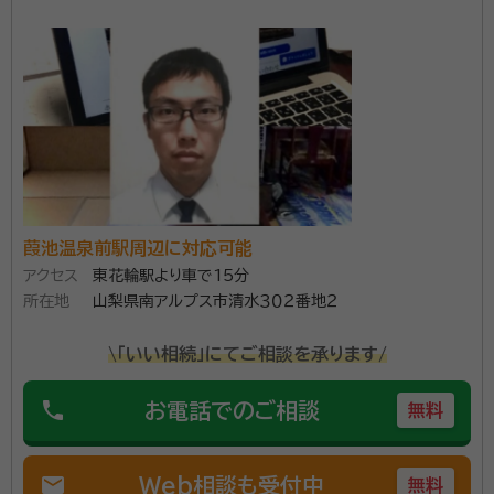
割協議書の作成等、行政書士が対応できる部分は弊所
資格等：
行政書士
にて書類作成をさせていただき、不動産の相続登記や
所属団体：
山梨県行政書士会
相続税の申告が発生する場合には、提携している司法書
士事務所や税理士事務所を責任をもってご紹介いたし
ます。まずはお気軽にお問い合わせください。
葭池温泉前駅周辺に対応可能
アクセス
東花輪駅より車で15分
所在地
山梨県南アルプス市清水３０２番地２
\「いい相続」にてご相談を承ります/
phone
お電話でのご相談
無料
mail
Web相談も受付中
無料