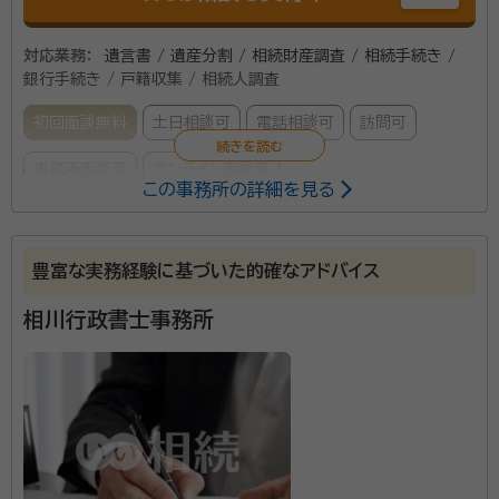
対応業務：
遺言書 / 遺産分割 / 相続財産調査 / 相続手続き /
銀行手続き / 戸籍収集 / 相続人調査
初回面談無料
土日相談可
電話相談可
訪問可
事務所面談可
オンライン面談可
この事務所の詳細を見る
所属する専門家：
大木 進（オオギ ススム）
行政書士
豊富な実務経験に基づいた的確なアドバイス
経歴：
東北大学卒、各士業事務所の事務員経験が複数あり
相川行政書士事務所
事務所口コミ（抜粋）：
account_circle
満足度 5.0
ご利用時期：2026/4
面談の感想
初めての相談だったので難しいことはよくわかりませんが、内容につい
て丁寧に教えていただいたと思いました。
契約後の感想