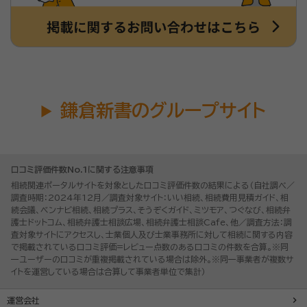
鎌倉新書のグループサイト
口コミ評価件数No.1に関する注意事項
相続関連ポータルサイトを対象とした口コミ評価件数の結果による（自社調べ／
調査時期：2024年12月／調査対象サイト：いい相続、相続費用見積ガイド、相
続会議、ベンナビ相続、相続プラス、そうぞくガイド、ミツモア、つぐなび、相続弁
護士ドットコム、相続弁護士相談広場、相続弁護士相談Cafe、他／調査方法：調
査対象サイトにアクセスし、士業個人及び士業事務所に対して相続に関する内容
で掲載されている口コミ評価=レビュー点数のある口コミの件数を合算。※同
一ユーザーの口コミが重複掲載されている場合は除外。※同一事業者が複数サ
イトを運営している場合は合算して事業者単位で集計）
運営会社