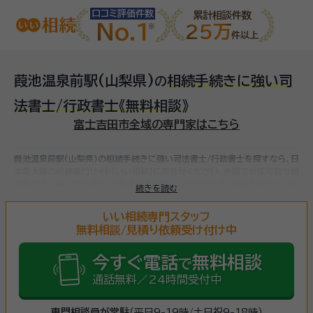
口コミ評価件数
累計相談件数
No.1
25万
件以上
葭池温泉前駅(山梨県)
相続手続きに強い司
の
法書士/行政書士
《無料相談》
富士吉田市全域の専門家はこちら
葭池温泉前駅(山梨県)の相続手続きに強い司法書士/行政書士を探すなら、日
本最大級の相続専門サイト【いい相続】にお任せください。
全国で対応可能な相
続手続きに強い司法書士/行政書士をお探しいただけます。
相続手続きは、被
続きを読む
相続人（故人）の財産を引き継ぐために必要な手続きです。相続人・相続財産の
確認、遺言書の確認、遺産分割協議、相続財産の名義変更、相続税の申告・納税
いい相続専門スタッフ
（相続財産が基礎控除額を超えていた場合）など多岐に渡るため、相続手続き
無料相談/見積り依頼受け付け中
に強い専門家に
まずは相談
しましょう。
今すぐ電話
無料相談
で
通話無料／24時間受付中
専門相談員が常駐
（平日9-19時/土日祝9-18時）