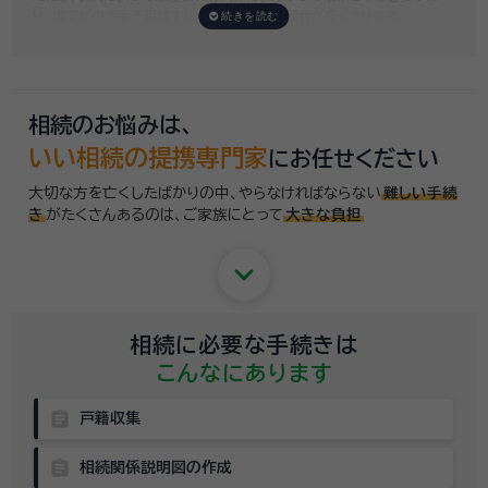
り、誰にどの順番で相談すればいいのか迷う場合が多くあります。
いい相続では「誰に相談したらいいかわからない」「いきなり専門家に連絡
するのはちょっと…」という方のために、専門相談員がお客様のご状況を
お伺いした上で、
適切な相談先を無料でご案内
しております。お気軽にご
相談ください。
相続のお悩みは、
いい相続の提携専門家
にお任せください
大切な方を亡くしたばかりの中、やらなければならない
難しい手続
き
がたくさんあるのは、
ご家族にとって
大きな負担
keyboard_arrow_down
相続に必要な手続きは
こんなにあります
assignment
戸籍収集
assignment
相続関係説明図の作成