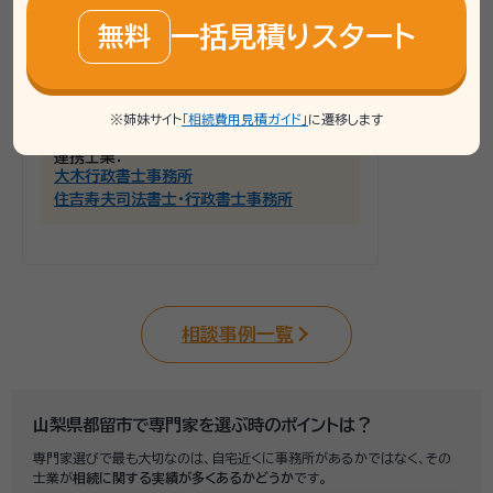
いい相続では、まずご自身の状況を整理し、
専門家と直接相談できる無料相談を案内し
一括見積りスタート
無料
ました。行政書士が担当し、具体的な手続き
内容や費用について確認することをお勧め
しました。
※姉妹サイト
「相続費用見積ガイド」
に遷移します
連携士業：
大木行政書士事務所
住吉寿夫司法書士・行政書士事務所
相談事例一覧
山梨県都留市で専門家を選ぶ時のポイントは？
専門家選びで最も大切なのは、自宅近くに事務所があるかではなく、その
士業が
相続に関する実績が多くあるかどうか
です。