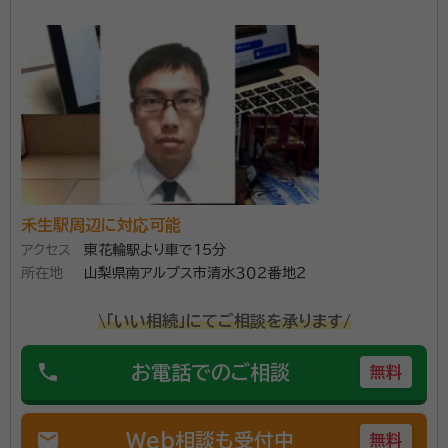
割協議書の作成等、行政書士が対応できる部分は弊所
資格等：
行政書士
にて書類作成をさせていただき、不動産の相続登記や
所属団体：
山梨県行政書士会
相続税の申告が発生する場合には、提携している司法書
士事務所や税理士事務所を責任をもってご紹介いたし
ます。まずはお気軽にお問い合わせください。
禾生駅周辺に対応可能
アクセス
東花輪駅より車で15分
所在地
山梨県南アルプス市清水３０２番地２
\「いい相続」にてご相談を承ります/
phone
お電話でのご相談
無料
mail
Web相談も受付中
無料