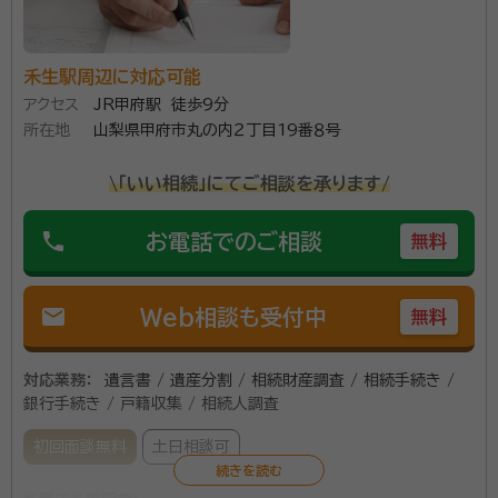
こちらの状況などを配慮していただき、スムーズにお話を進めていただ
けたと思います。
禾生駅周辺に対応可能
１００人を超える相続無料相談を行い、多数の満足のお
アクセス
JR甲府駅 徒歩9分
声を頂いております。 相続を主力業務としており、山梨
所在地
山梨県甲府市丸の内２丁目19番８号
県内全域対応いたします。電話受付は毎日１９時まで可
能です。 簡単シンプルなお手続から複雑なお手続きま
\「いい相続」にてご相談を承ります/
で、ぜひお声かけください。 財産の分割をまとめた遺産
資格等：
行政書士
phone
分割協議書の作成はもちろん、遺言等、相続手続きに関
お電話でのご相談
無料
所属団体：
山梨県行政書士会
わることならすべて承ります。
mail
Web相談も受付中
無料
対応業務：
遺言書 / 遺産分割 / 相続財産調査 / 相続手続き /
銀行手続き / 戸籍収集 / 相続人調査
初回面談無料
土日相談可