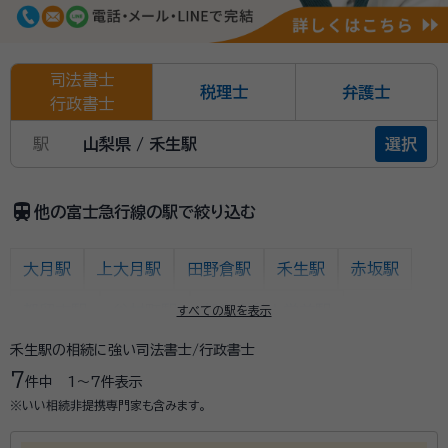
司法書士
税理士
弁護士
行政書士
駅
山梨県 / 禾生駅
選択
train
他の富士急行線の駅で絞り込む
大月駅
上大月駅
田野倉駅
禾生駅
赤坂駅
都留市駅
谷村町駅
都留文科大学前駅
すべての駅を表示
禾生駅の相続に強い司法書士/行政書士
十日市場駅
東桂駅
三つ峠駅
寿駅
7
件中
1〜7
件表示
葭池温泉前駅
下吉田駅
月江寺駅
富士山駅
※いい相続非提携専門家も含みます。
富士急ハイランド駅
河口湖駅