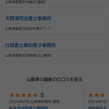
山梨県都留市井倉８５番地１
天野清司法書士事務所
山梨県都留市四日市場471-1
行政書士篠田貴子事務所
山梨県都留市田野倉５５３番地１
山梨県の最新の口コミを見る
star
star
star
star
star
star
star
star
st
5
2026年2月
/
山梨県甲斐市
/
男性
2026年1月
/
松永卓也税理士事務所
羽佐田孔司