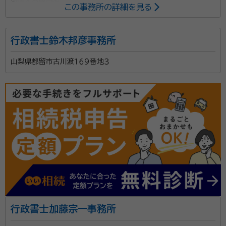
所属する専門家：
この事務所の詳細を見る
相川芳克（アイカワ ヨシカツ）
行政書士
行政書士鈴木邦彦事務所
当事務所は、主に遺産相続や遺言作成など相続遺言手
山梨県都留市古川渡１６９番地３
続きのサポートを行っております。 お忙しい社会人の方
もお気軽に相談できるよう土日も含め業務に対応させ
て頂いております。また、当事務所では初回の相談料
(相談のみの場合は有料)はいただいておりません。 相
資格等：
行政書士
談料を気にすることなく、なんでもお気軽にご相談くだ
所属団体：
山梨県行政書士会
さい。
行政書士加藤宗一事務所