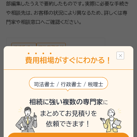
部編集したうえで要約したものです。実際に必要な手続き
や相談先は、お客様の状況により異なるため、詳しくは専
門家や相談窓口へご確認ください。
相続手続き
死後事務委任
費
用
相
場
がすぐにわかる！
一人暮らしの死後手続きに不安
を感じる方へ
司法書士 / 行政書士 / 税理士
82歳で山梨県にお住まいの相談者は、頼る
人がいない一人暮らしで死後の手続きに不
安を感じていました。アパート住まいで、資
相続に強い複数の専門家
に
産は主に預金であり、不動産は所有していな
まとめてお見積りを
いとのことでした。死後事務委任の手続きを
検討しており、相場が30万から50万と聞い
依頼できます！
て心配されていました。