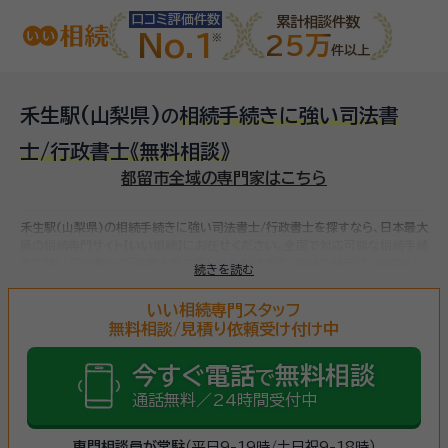
口コミ評価件数
累計相談件数
No.1
25万
件以上
禾生駅(山梨県)
相続手続きに強い司法書
の
士/行政書士
《無料相談》
都留市全域の専門家はこちら
禾生駅(山梨県)の相続手続きに強い司法書士/行政書士を探すなら、日本最大
級の相続専門サイト【いい相続】にお任せください。
全国で対応可能な相続手続
きに強い司法書士/行政書士をお探しいただけます。
相続手続きは、被相続人
続きを読む
（故人）の財産を引き継ぐために必要な手続きです。相続人・相続財産の確認、
遺言書の確認、遺産分割協議、相続財産の名義変更、相続税の申告・納税（相続
いい相続専門スタッフ
財産が基礎控除額を超えていた場合）など多岐に渡るため、相続手続きに強い
無料相談/見積り依頼受け付け中
専門家に
まずは相談
しましょう。
今すぐ電話
無料相談
で
通話無料／24時間受付中
専門相談員が常駐
（平日9-19時/土日祝9-18時）