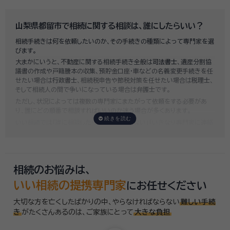
既に揉めてしまっている場合は弁護士しか対応ができませんが、その場合
は着手金だけで約20万円～30万円、そのほか出張費や成果報酬を合わ
せると100万円近くかそれ以上費用がかかってしまう場合もあるなど、非
山梨県都留市で相続に関する相談は、誰にしたらいい？
常に高額になります。
相続手続きは何を依頼したいのか、その手続きの種類によって専門家を選
いい相続では、
お客様ごとに必要な相続手続きを明らかにし、無料で見積
びます。
もり
をお出ししております。予算に合わせてご自身で対応できないものの
大まかにいうと、不動産に関する相続手続き全般は
司法書士
、遺産分割協
み依頼することも可能ですので、まずはお気軽にご相談ください。
議書の作成や戸籍謄本の収集、預貯金口座・車などの名義変更手続きを任
せたい場合は
行政書士
、相続税申告や節税対策を任せたい場合は
税理士
、
そして相続人の間で争いになっている場合は
弁護士
です。
ただし、状況によっては複数の専門家にまたがって依頼をする必要があ
り、誰にどの順番で相談すればいいのか迷う場合が多くあります。
いい相続では「誰に相談したらいいかわからない」「いきなり専門家に連絡
するのはちょっと…」という方のために、専門相談員がお客様のご状況を
お伺いした上で、
適切な相談先を無料でご案内
しております。お気軽にご
相談ください。
相続のお悩みは、
いい相続の提携専門家
にお任せください
大切な方を亡くしたばかりの中、やらなければならない
難しい手続
き
がたくさんあるのは、
ご家族にとって
大きな負担