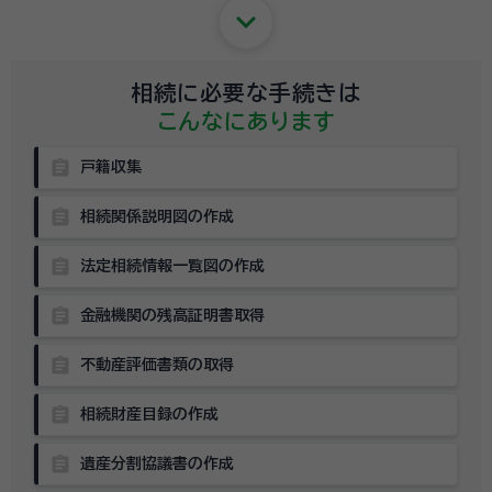
keyboard_arrow_down
相続に必要な手続きは
こんなにあります
assignment
戸籍収集
assignment
相続関係説明図の作成
assignment
法定相続情報一覧図の作成
assignment
金融機関の残高証明書取得
assignment
不動産評価書類の取得
assignment
相続財産目録の作成
assignment
遺産分割協議書の作成