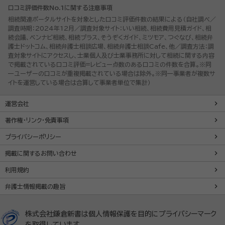
口コミ評価件数No.1に関する注意事項
相続関連ポータルサイトを対象とした口コミ評価件数の結果による（自社調べ／
調査時期：2024年12月／調査対象サイト：いい相続、相続費用見積ガイド、相
続会議、ベンナビ相続、相続プラス、そうぞくガイド、ミツモア、つぐなび、相続弁
護士ドットコム、相続弁護士相談広場、相続弁護士相談Cafe、他／調査方法：調
査対象サイトにアクセスし、士業個人及び士業事務所に対して相続に関する内容
で掲載されている口コミ評価=レビュー点数のある口コミの件数を合算。※同
一ユーザーの口コミが重複掲載されている場合は除外。※同一事業者が複数サ
イトを運営している場合は合算して事業者単位で集計）
運営会社
著作権・リンク・免責事項
プライバシーポリシー
掲載に関するお問い合わせ
利用規約
弁護士情報掲載の趣旨
株式会社鎌倉新書は個人情報保護を目的にプライバシーマーク
を取得しています。