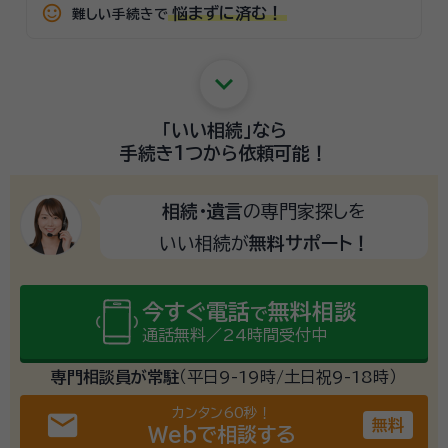
sentiment_satisfied_alt
悩まずに済む！
難しい手続きで
keyboard_arrow_down
「いい相続」
なら
手続き1つから
依頼可能！
相続・遺言
の専門家探しを
いい相続が
無料サポート！
今すぐ電話
無料相談
で
通話無料／24時間受付中
専門相談員が常駐
（平日9-19時/土日祝9-18時）
カンタン60秒！
email
無料
Webで相談する