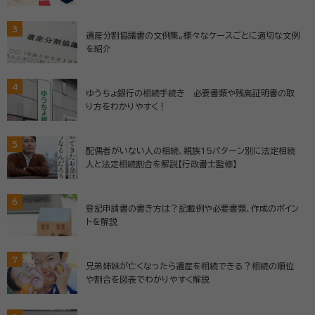
3
遺産分割協議書の文例集。様々なケースごとに適切な文例
を紹介
4
ゆうちょ銀行の相続手続き 必要書類や残高証明書の取
り方をわかりやすく！
5
配偶者がいない人の相続、親族15パターン別に法定相続
人と法定相続割合を解説【行政書士監修】
6
登記申請書の書き方は？記載例や必要書類、作成のポイン
トを解説
7
兄弟姉妹が亡くなったら遺産を相続できる？相続の順位
や割合を図表でわかりやすく解説