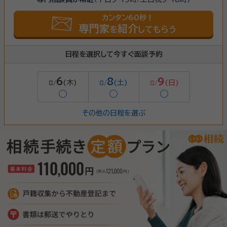
カンタン60秒！
専門家
紹介
を
してもらう
日程を選択して今すぐ面談予約
6
8
9
(木)
(土)
(日)
8/
8/
8/
◯
◯
◯
その他の日程を選ぶ