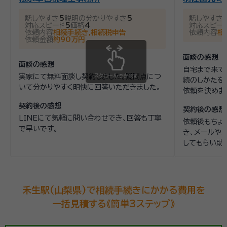
話しやすさ
5
説明の分かりやすさ
5
話しやすさ
対応スピード
5
価格
4
対応スピー
依頼内容
相続手続き,相続税申告
依頼内容
相
依頼金額
約90万円
面談の感想
面談の感想
自宅まで来て
実家にて無料面談し契約しました。疑問点につ
スクロールできます
続のしかたを
いて分かりやすく明快に回答いただきました。
依頼を決めま
契約後の感想
契約後の感想
LINEにて気軽に問い合わせでき、回答も丁寧
依頼後もちょ
で早いです。
き、メールや
してもらい助
禾生駅(山梨県)で相続手続きにかかる費用を
一括見積する《簡単3ステップ》