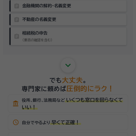
assignment
金融機関の解約・名義変更
assignment
不動産の名義変更
相続税の申告
assignment
（要否の確認を含む）
keyboard_arrow_down
大丈夫
でも
。
圧倒的にラク！
専門家に頼めば
いくつも窓口を回らなくて
役所、銀行、法務局など
account_balance
いい！
schedule
早くて正確！
自分でやるより