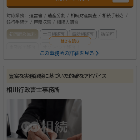
対応業務：
遺言書 / 遺産分割 / 相続財産調査 / 相続手続き /
銀行手続き / 戸籍収集 / 相続人調査
初回面談無料
土日相談可
電話相談可
訪問可
事務所面談可
オンライン面談可
この事務所の詳細を見る
所属する専門家：
大木 進（オオギ ススム）
行政書士
豊富な実務経験に基づいた的確なアドバイス
経歴：
東北大学卒、各士業事務所の事務員経験が複数あり
相川行政書士事務所
事務所口コミ（抜粋）：
account_circle
満足度 5.0
ご利用時期：2026/4
面談の感想
初めての相談だったので難しいことはよくわかりませんが、内容につい
て丁寧に教えていただいたと思いました。
契約後の感想