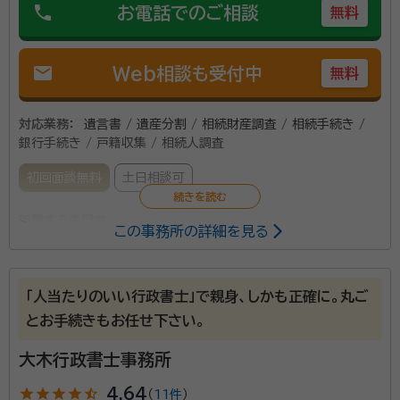
phone
お電話でのご相談
無料
mail
Web相談も受付中
無料
対応業務：
遺言書 / 遺産分割 / 相続財産調査 / 相続手続き /
銀行手続き / 戸籍収集 / 相続人調査
初回面談無料
土日相談可
所属する専門家：
この事務所の詳細を見る
若月 幹雄（ワカツキ ミキオ）
行政書士
「人当たりのいい行政書士」で親身、しかも正確に。丸ご
「相続って週刊誌等の特集で読んだことはあったが、実
とお手続きもお任せ下さい。
際に自分で手続しなくてはならないとなると何をどうし
てよいかわからない」といったお声をよく頂戴いたしま
大木行政書士事務所
す。 相続に必要な法定相続情報一覧図の作成や遺産分
star
star
star
star
star_half
4.64
（
11件
）