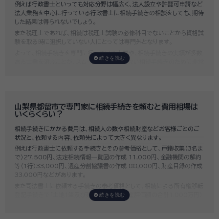
例えば行政書士といっても対応分野は幅広く、法人設立や許認可申請など
法人業務を中心に行っている行政書士に相続手続きの相談をしても、期待
した結果は得られないでしょう。
また税理士であれば、相続は税理士試験の必修科目でないことから資格試
験を取る時に選択していない人にとっては専門外となります。
よって、相続手続きを専門に行っている士業や、相続手続きの実績が多数
ある士業を選ぶことが、スムーズで間違いのない相続手続きのために非常
に重要になります。
いい相続では、相続手続きに強い経験豊富な行政書士・税理士と多数提携
しており、
お客様のご要望にそった専門家選びを無料でサポート
していま
す。専門家選びでお困りの方は、お気軽にご相談ください。
山梨県都留市で専門家に相続手続きを頼むと費用相場は
いくらくらい？
相続手続きにかかる費用は、相続人の数や相続財産などお客様ごとのご
状況と、依頼する内容、依頼先によって大きく異なります。
例えば行政書士に依頼する手続きとその参考価格として、戸籍収集（3名ま
で）27,500円、法定相続情報一覧図の作成 11,000円、金融機関の解約
等（1行）33,000円、遺産分割協議書の作成 88,000円、財産目録の作成
33,000円などがあります。
また司法書士に依頼する手続きの参考価格として、相続による所有権移転
登記手続きで「土地1筆及び建物1棟（固定資産評価額の合計1,000万円）
法定相続人3名のうち1名が単独相続した場合」の費用相場の目安は6万円
～8万円程です。