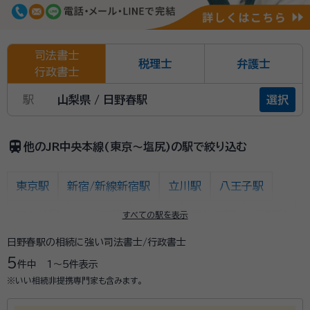
司法書士
税理士
弁護士
行政書士
駅
山梨県 / 日野春駅
選択
train
他のJR中央本線(東京～塩尻)の駅で絞り込む
東京駅
新宿/新線新宿駅
立川駅
八王子駅
四ツ谷駅
吉祥寺駅
三鷹駅
国分寺駅
日野駅
すべての駅を表示
日野春駅の相続に強い司法書士/行政書士
豊田駅
西八王子駅
高尾駅
相模湖駅
藤野駅
5
件中
1〜5
件表示
上野原駅
四方津駅
梁川駅
鳥沢駅
猿橋駅
※いい相続非提携専門家も含みます。
大月駅
初狩駅
笹子駅
甲斐大和駅