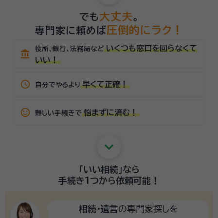
大丈夫
でも
。
圧倒的にラク！
専門家に頼めば
いくつも窓口を回らなくて
役所、銀行、法務局など
account_balance
いい！
schedule
早くて正確！
自分でやるより
sentiment_satisfied_alt
悩まずに済む！
難しい手続きで
keyboard_arrow_down
「いい相続」
なら
手続き1つから
依頼可能！
相続・遺言
の専門家探しを