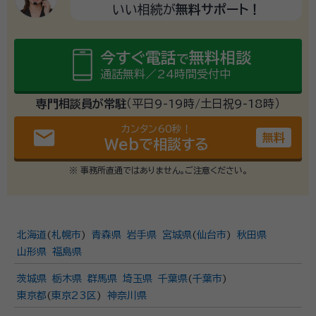
いい相続が
無料サポート！
今すぐ電話
無料相談
で
通話無料／24時間受付中
専門相談員が常駐
（平日9-19時/土日祝9-18時）
カンタン60秒！
email
無料
Webで相談する
※ 事務所直通ではありません。ご注意ください。
北海道
(
札幌市
)
青森県
岩手県
宮城県
(
仙台市
)
秋田県
山形県
福島県
茨城県
栃木県
群馬県
埼玉県
千葉県
(
千葉市
)
東京都
(
東京23区
)
神奈川県