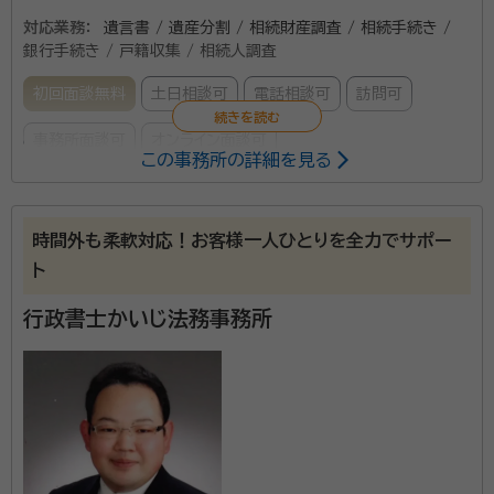
対応業務：
遺言書 / 遺産分割 / 相続財産調査 / 相続手続き /
銀行手続き / 戸籍収集 / 相続人調査
初回面談無料
土日相談可
電話相談可
訪問可
事務所面談可
オンライン面談可
この事務所の詳細を見る
所属する専門家：
大木 進（オオギ ススム）
行政書士
時間外も柔軟対応！お客様一人ひとりを全力でサポー
経歴：
東北大学卒、各士業事務所の事務員経験が複数あり
ト
事務所口コミ（抜粋）：
行政書士かいじ法務事務所
account_circle
満足度 5.0
ご利用時期：2026/4
面談の感想
初めての相談だったので難しいことはよくわかりませんが、内容につい
て丁寧に教えていただいたと思いました。
契約後の感想
こちらの状況などを配慮していただき、スムーズにお話を進めていただ
けたと思います。