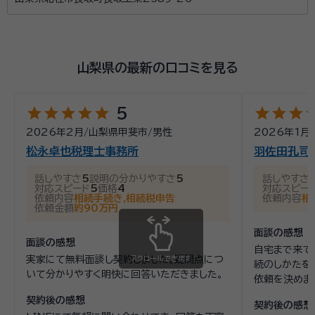
山梨県の最新の口コミを見る
star
star
star
star
star
star
star
star
st
5
2026年2月
/
山梨県甲斐市
/
男性
2026年1月
/
松永卓也税理士事務所
羽佐田孔司
話しやすさ
5
説明の分かりやすさ
5
話しやすさ
対応スピード
5
価格
4
対応スピー
依頼内容
相続手続き,相続税申告
依頼内容
相
依頼金額
約90万円
面談の感想
面談の感想
自宅まで来て
実家にて無料面談し契約しました。疑問点につ
スクロールできます
続のしかたを
いて分かりやすく明快に回答いただきました。
依頼を決めま
契約後の感想
契約後の感想