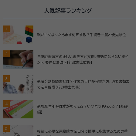
人気記事ランキング
1
親が亡くなったらまず何をする？手続き一覧と優先順位
2
自筆証書遺言の正しい書き方と文例。無効にならないポイ
ント、要件と法改正【行政書士監修】
3
遺産分割協議書とは？作成の目的から書き方、必要書類ま
でを全解説【行政書士監修】
4
遺族厚生年金は誰がもらえる？いつまでもらえる？【基礎
編】
5
相続に必要な戸籍謄本を自分で簡単に収集するための重