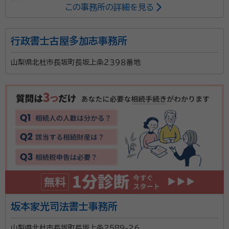
所属する専門家：
この事務所の詳細を見る
若月 幹雄（ワカツキ ミキオ）
行政書士
行政書士古屋多加志事務所
「相続って週刊誌等の特集で読んだことはあったが、実
山梨県北杜市長坂町長坂上条２３９８番地
際に自分で手続しなくてはならないとなると何をどうし
てよいかわからない」といったお声をよく頂戴いたしま
す。 相続に必要な法定相続情報一覧図の作成や遺産分
割協議書の作成等、行政書士が対応できる部分は弊所
資格等：
行政書士
にて書類作成をさせていただき、不動産の相続登記や
所属団体：
山梨県行政書士会
相続税の申告が発生する場合には、提携している司法書
士事務所や税理士事務所を責任をもってご紹介いたし
ます。まずはお気軽にお問い合わせください。
坂本家光司法書士事務所
山梨県北杜市長坂町長坂上条2589-26