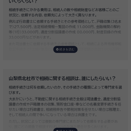
いくらくらい？
相続手続きにかかる費用は、相続人の数や相続財産などお客様ごとのご
状況と、依頼する内容、依頼先によって大きく異なります。
例えば行政書士に依頼する手続きとその参考価格として、戸籍収集（3名ま
で）27,500円、法定相続情報一覧図の作成 11,000円、金融機関の解約
等（1行）33,000円、遺産分割協議書の作成 88,000円、財産目録の作成
33,000円などがあります。
また司法書士に依頼する手続きの参考価格として、相続による所有権移転
登記手続きで「土地1筆及び建物1棟（固定資産評価額の合計1,000万円）
法定相続人3名のうち1名が単独相続した場合」の費用相場の目安は6万円
～8万円程です。
既に揉めてしまっている場合は弁護士しか対応ができませんが、その場合
は着手金だけで約20万円～30万円、そのほか出張費や成果報酬を合わ
せると100万円近くかそれ以上費用がかかってしまう場合もあるなど、非
山梨県北杜市で相続に関する相談は、誰にしたらいい？
常に高額になります。
相続手続きは何を依頼したいのか、その手続きの種類によって専門家を選
いい相続では、
お客様ごとに必要な相続手続きを明らかにし、無料で見積
びます。
もり
をお出ししております。予算に合わせてご自身で対応できないものの
大まかにいうと、不動産に関する相続手続き全般は
司法書士
、遺産分割協
み依頼することも可能ですので、まずはお気軽にご相談ください。
議書の作成や戸籍謄本の収集、預貯金口座・車などの名義変更手続きを任
せたい場合は
行政書士
、相続税申告や節税対策を任せたい場合は
税理士
、
そして相続人の間で争いになっている場合は
弁護士
です。
ただし、状況によっては複数の専門家にまたがって依頼をする必要があ
り、誰にどの順番で相談すればいいのか迷う場合が多くあります。