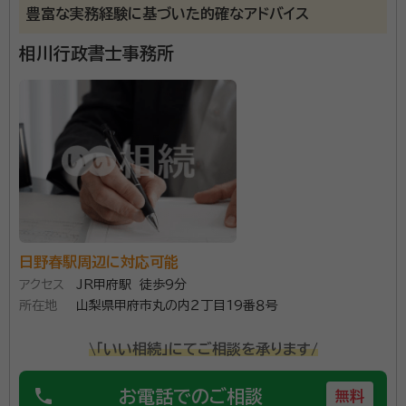
豊富な実務経験に基づいた的確なアドバイス
勝沼ぶどう郷駅
塩山駅
東山梨駅
山梨市駅
相川行政書士事務所
春日居町駅
石和温泉駅
酒折駅
甲府駅
竜王駅
塩崎駅
韮崎駅
新府駅
穴山駅
日野春駅
長坂駅
小淵沢駅
信濃境駅
富士見駅
すずらんの里駅
青柳駅
茅野駅
上諏訪駅
下諏訪駅
岡谷駅
みどり湖駅
川岸駅
辰野駅
信濃川島駅
小野駅
塩尻駅
日野春駅周辺に対応可能
アクセス
JR甲府駅 徒歩9分
所在地
山梨県甲府市丸の内２丁目19番８号
\「いい相続」にてご相談を承ります/
phone
お電話でのご相談
無料