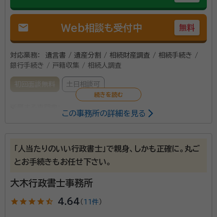
mail
Web相談も受付中
無料
対応業務：
遺言書 / 遺産分割 / 相続財産調査 / 相続手続き /
銀行手続き / 戸籍収集 / 相続人調査
初回面談無料
土日相談可
所属する専門家：
この事務所の詳細を見る
相川芳克（アイカワ ヨシカツ）
行政書士
「人当たりのいい行政書士」で親身、しかも正確に。丸ご
当事務所は、主に遺産相続や遺言作成など相続遺言手
とお手続きもお任せ下さい。
続きのサポートを行っております。 お忙しい社会人の方
もお気軽に相談できるよう土日も含め業務に対応させ
大木行政書士事務所
て頂いております。また、当事務所では初回の相談料
star
star
star
star
star_half
4.64
（
11件
）
(相談のみの場合は有料)はいただいておりません。 相
資格等：
行政書士