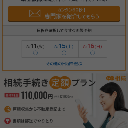
カンタン60秒！
専門家
紹介
を
してもらう
日程を選択して今すぐ面談予約
11
15
16
(火)
(土)
(日)
8/
8/
8/
◯
◯
◯
その他の日程を選ぶ