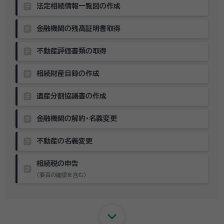
assignment
法定相続情報一覧図の作成
assignment
金融機関の残高証明書取得
assignment
不動産評価書類の取得
assignment
相続財産目録の作成
assignment
遺産分割協議書の作成
assignment
金融機関の解約・名義変更
assignment
不動産の名義変更
相続税の申告
assignment
（要否の確認を含む）
keyboard_arrow_down