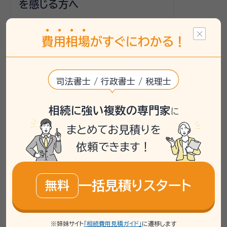
を感じる方へ
82歳で山梨県にお住まいの相談者は、頼る
人がいない一人暮らしで死後の手続きに不
費
用
相
場
がすぐにわかる！
安を感じていました。アパート住まいで、資
産は主に預金であり、不動産は所有していな
いとのことでした。死後事務委任の手続きを
司法書士 / 行政書士 / 税理士
検討しており、相場が30万から50万と聞い
て心配されていました。
相続に強い複数の専門家
に
いい相続では、まずご自身の状況を整理し、
専門家と直接相談できる無料相談を案内し
まとめてお見積りを
ました。行政書士が担当し、具体的な手続き
依頼できます！
内容や費用について確認することをお勧め
しました。
一括見積りスタート
無料
連携士業：
大木行政書士事務所
住吉寿夫司法書士・行政書士事務所
※姉妹サイト
「相続費用見積ガイド」
に遷移します