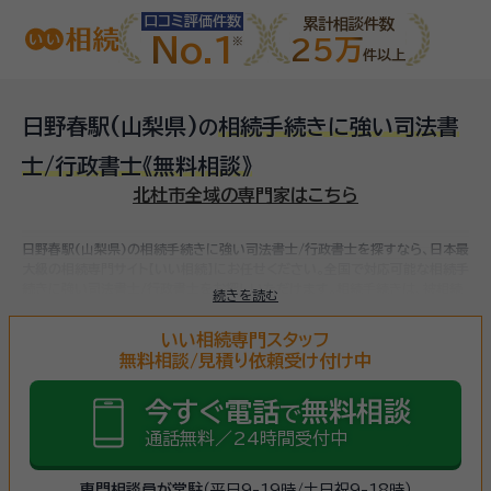
口コミ評価件数
累計相談件数
No.1
25万
件以上
日野春駅(山梨県)
相続手続きに強い司法書
の
士/行政書士
《無料相談》
北杜市全域の専門家はこちら
日野春駅(山梨県)の相続手続きに強い司法書士/行政書士を探すなら、日本最
大級の相続専門サイト【いい相続】にお任せください。
全国で対応可能な相続手
続きに強い司法書士/行政書士をお探しいただけます。
相続手続きは、被相続
続きを読む
人（故人）の財産を引き継ぐために必要な手続きです。相続人・相続財産の確
認、遺言書の確認、遺産分割協議、相続財産の名義変更、相続税の申告・納税
いい相続専門スタッフ
（相続財産が基礎控除額を超えていた場合）など多岐に渡るため、相続手続き
無料相談/見積り依頼受け付け中
に強い専門家に
まずは相談
しましょう。
今すぐ電話
無料相談
で
通話無料／24時間受付中
専門相談員が常駐
（平日9-19時/土日祝9-18時）