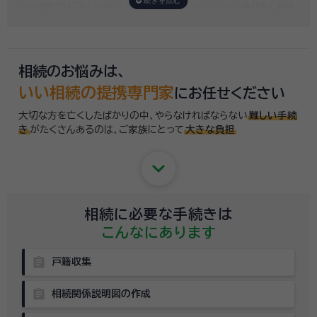
いい相続では「誰に相談したらいいかわからない」「いきなり専門家に連絡
するのはちょっと…」という方のために、専門相談員がお客様のご状況を
お伺いした上で、
適切な相談先を無料でご案内
しております。お気軽にご
相談ください。
相続のお悩みは、
いい相続の提携専門家
にお任せください
大切な方を亡くしたばかりの中、やらなければならない
難しい手続
き
がたくさんあるのは、
ご家族にとって
大きな負担
keyboard_arrow_down
相続に必要な手続きは
こんなにあります
assignment
戸籍収集
assignment
相続関係説明図の作成