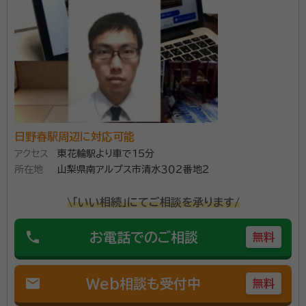
談料を気にすることなく、なんでもお気軽にご相談くだ
所属団体：
山梨県行政書士会
さい。
日野春駅周辺に対応可能
アクセス
東花輪駅より車で15分
所在地
山梨県南アルプス市清水３０２番地２
\「いい相続」にてご相談を承ります/
phone
お電話でのご相談
無料
mail
Web相談も受付中
無料