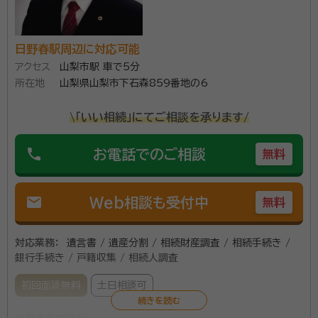
１００人を超える相続無料相談を行い、多数の満足のお
日野春駅周辺に対応可能
声を頂いております。 相続を主力業務としており、山梨
アクセス
山梨市駅 車で5分
県内全域対応いたします。電話受付は毎日１９時まで可
所在地
山梨県山梨市下石森859番地の6
能です。 簡単シンプルなお手続から複雑なお手続きま
で、ぜひお声かけください。 財産の分割をまとめた遺産
\「いい相続」にてご相談を承ります/
資格等：
行政書士
分割協議書の作成はもちろん、遺言等、相続手続きに関
所属団体：
山梨県行政書士会
phone
お電話でのご相談
わることならすべて承ります。
無料
mail
Web相談も受付中
無料
対応業務：
遺言書 / 遺産分割 / 相続財産調査 / 相続手続き /
銀行手続き / 戸籍収集 / 相続人調査
初回面談無料
土日相談可