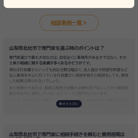
相談事例一覧
山梨県北杜市で専門家を選ぶ時のポイントは？
専門家選びで最も大切なのは、自宅近くに事務所があるかではなく、その
士業が
相続に関する実績が多くあるかどうか
です。
例えば行政書士といっても対応分野は幅広く、法人設立や許認可申請など
法人業務を中心に行っている行政書士に相続手続きの相談をしても、期待
した結果は得られないでしょう。
また税理士であれば、相続は税理士試験の必修科目でないことから資格試
験を取る時に選択していない人にとっては専門外となります。
よって、相続手続きを専門に行っている士業や、相続手続きの実績が多数
ある士業を選ぶことが、スムーズで間違いのない相続手続きのために非常
に重要になります。
いい相続では、相続手続きに強い経験豊富な行政書士・税理士と多数提携
しており、
お客様のご要望にそった専門家選びを無料でサポート
していま
す。専門家選びでお困りの方は、お気軽にご相談ください。
山梨県北杜市で専門家に相続手続きを頼むと費用相場は