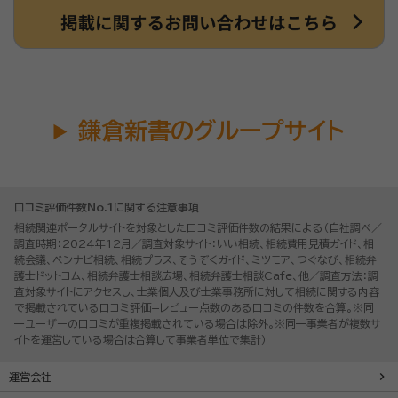
鎌倉新書のグループサイト
口コミ評価件数No.1に関する注意事項
相続関連ポータルサイトを対象とした口コミ評価件数の結果による（自社調べ／
調査時期：2024年12月／調査対象サイト：いい相続、相続費用見積ガイド、相
続会議、ベンナビ相続、相続プラス、そうぞくガイド、ミツモア、つぐなび、相続弁
護士ドットコム、相続弁護士相談広場、相続弁護士相談Cafe、他／調査方法：調
査対象サイトにアクセスし、士業個人及び士業事務所に対して相続に関する内容
で掲載されている口コミ評価=レビュー点数のある口コミの件数を合算。※同
一ユーザーの口コミが重複掲載されている場合は除外。※同一事業者が複数サ
イトを運営している場合は合算して事業者単位で集計）
運営会社