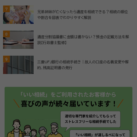
7
兄弟姉妹が亡くなったら遺産を相続できる？相続の順位
や割合を図表でわかりやすく解説
8
遺産分割協議書に金額は書かない？預金の記載方法を解
説【行政書士監修】
9
三菱UFJ銀行の相続手続き｜故人の口座の名義変更や解
約、残高証明書の発行