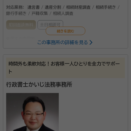
対応業務：
遺言書 / 遺産分割 / 相続財産調査 / 相続手続き /
銀行手続き / 戸籍収集 / 相続人調査
初回面談無料
土日相談可
所属する専門家：
この事務所の詳細を見る
相川芳克（アイカワ ヨシカツ）
行政書士
時間外も柔軟対応！お客様一人ひとりを全力でサポー
当事務所は、主に遺産相続や遺言作成など相続遺言手
ト
続きのサポートを行っております。 お忙しい社会人の方
もお気軽に相談できるよう土日も含め業務に対応させ
行政書士かいじ法務事務所
て頂いております。また、当事務所では初回の相談料
(相談のみの場合は有料)はいただいておりません。 相
資格等：
行政書士
談料を気にすることなく、なんでもお気軽にご相談くだ
所属団体：
山梨県行政書士会
さい。