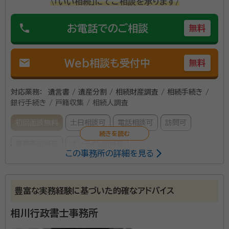
\「いい相続」にてご相談を承ります/
phone
お電話でのご相談
無料
mail
Web相談も受付中
無料
対応業務：
遺言書 / 遺産分割 / 相続財産調査 / 相続手続き /
銀行手続き / 戸籍収集 / 相続人調査
初回面談無料
土日相談可
電話相談可
訪問可
事務所面談可
オンライン面談可
この事務所の詳細を見る
所属する専門家：
大木 進（オオギ ススム）
行政書士
豊富な実務経験に基づいた的確なアドバイス
経歴：
東北大学卒、各士業事務所の事務員経験が複数あり
相川行政書士事務所
事務所口コミ（抜粋）：