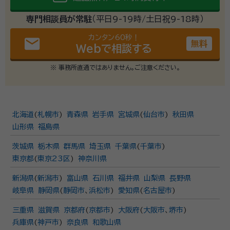
専門相談員が常駐
（平日9-19時/土日祝9-18時）
カンタン60秒！
email
無料
Webで相談する
※ 事務所直通ではありません。ご注意ください。
北海道
(
札幌市
)
青森県
岩手県
宮城県
(
仙台市
)
秋田県
山形県
福島県
茨城県
栃木県
群馬県
埼玉県
千葉県
(
千葉市
)
東京都
(
東京23区
)
神奈川県
新潟県
(
新潟市
)
富山県
石川県
福井県
山梨県
長野県
岐阜県
静岡県
(
静岡市
、
浜松市
)
愛知県
(
名古屋市
)
三重県
滋賀県
京都府
(
京都市
)
大阪府
(
大阪市
、
堺市
)
兵庫県
(
神戸市
)
奈良県
和歌山県