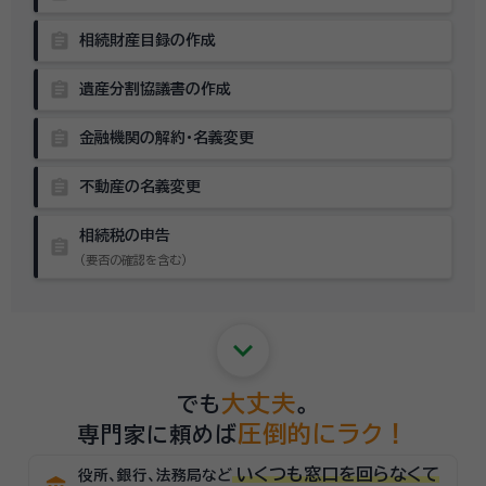
assignment
相続財産目録の作成
assignment
遺産分割協議書の作成
assignment
金融機関の解約・名義変更
assignment
不動産の名義変更
相続税の申告
assignment
（要否の確認を含む）
keyboard_arrow_down
大丈夫
でも
。
圧倒的にラク！
専門家に頼めば
いくつも窓口を回らなくて
役所、銀行、法務局など