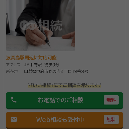
account_circle
満足度 5.0
ご利用時期：2026/4
面談の感想
初めての相談だったので難しいことはよくわかりませんが、内容につい
て丁寧に教えていただいたと思いました。
契約後の感想
こちらの状況などを配慮していただき、スムーズにお話を進めていただ
けたと思います。
波高島駅周辺に対応可能
１００人を超える相続無料相談を行い、多数の満足のお
アクセス
JR甲府駅 徒歩9分
声を頂いております。 相続を主力業務としており、山梨
所在地
山梨県甲府市丸の内２丁目19番８号
県内全域対応いたします。電話受付は毎日１９時まで可
能です。 簡単シンプルなお手続から複雑なお手続きま
\「いい相続」にてご相談を承ります/
で、ぜひお声かけください。 財産の分割をまとめた遺産
資格等：
行政書士
phone
分割協議書の作成はもちろん、遺言等、相続手続きに関
お電話でのご相談
無料
所属団体：
山梨県行政書士会
わることならすべて承ります。
mail
Web相談も受付中
無料