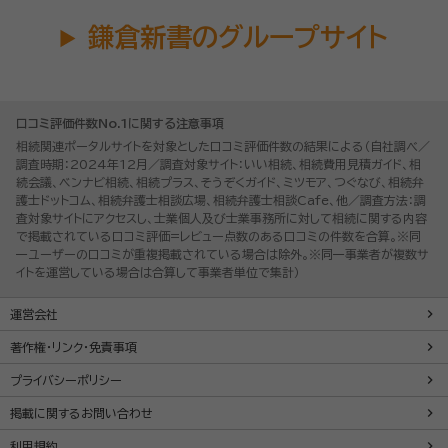
鎌倉新書のグループサイト
口コミ評価件数No.1に関する注意事項
相続関連ポータルサイトを対象とした口コミ評価件数の結果による（自社調べ／
調査時期：2024年12月／調査対象サイト：いい相続、相続費用見積ガイド、相
続会議、ベンナビ相続、相続プラス、そうぞくガイド、ミツモア、つぐなび、相続弁
護士ドットコム、相続弁護士相談広場、相続弁護士相談Cafe、他／調査方法：調
査対象サイトにアクセスし、士業個人及び士業事務所に対して相続に関する内容
で掲載されている口コミ評価=レビュー点数のある口コミの件数を合算。※同
一ユーザーの口コミが重複掲載されている場合は除外。※同一事業者が複数サ
イトを運営している場合は合算して事業者単位で集計）
運営会社
著作権・リンク・免責事項
プライバシーポリシー
掲載に関するお問い合わせ
利用規約