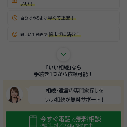
account_balance
いい！
schedule
早くて正確！
自分でやるより
sentiment_satisfied_alt
悩まずに済む！
難しい手続きで
keyboard_arrow_down
「いい相続」
なら
手続き1つから
依頼可能！
相続・遺言
の専門家探しを
いい相続が
無料サポート！
今すぐ電話
無料相談
で
通話無料／24時間受付中