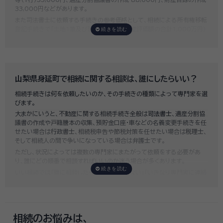
33,000円などがあります。
また司法書士に依頼する手続きの参考価格として、相続による所有権移転
登記手続きで「土地1筆及び建物1棟（固定資産評価額の合計1,000万円）
法定相続人3名のうち1名が単独相続した場合」の費用相場の目安は6万円
～8万円程です。
既に揉めてしまっている場合は弁護士しか対応ができませんが、その場合
は着手金だけで約20万円～30万円、そのほか出張費や成果報酬を合わ
せると100万円近くかそれ以上費用がかかってしまう場合もあるなど、非
山梨県身延町で相続に関する相談は、誰にしたらいい？
常に高額になります。
相続手続きは何を依頼したいのか、その手続きの種類によって専門家を選
いい相続では、
お客様ごとに必要な相続手続きを明らかにし、無料で見積
びます。
もり
をお出ししております。予算に合わせてご自身で対応できないものの
大まかにいうと、不動産に関する相続手続き全般は
司法書士
、遺産分割協
み依頼することも可能ですので、まずはお気軽にご相談ください。
議書の作成や戸籍謄本の収集、預貯金口座・車などの名義変更手続きを任
せたい場合は
行政書士
、相続税申告や節税対策を任せたい場合は
税理士
、
そして相続人の間で争いになっている場合は
弁護士
です。
ただし、状況によっては複数の専門家にまたがって依頼をする必要があ
り、誰にどの順番で相談すればいいのか迷う場合が多くあります。
いい相続では「誰に相談したらいいかわからない」「いきなり専門家に連絡
するのはちょっと…」という方のために、専門相談員がお客様のご状況を
お伺いした上で、
適切な相談先を無料でご案内
しております。お気軽にご
相談ください。
相続のお悩みは、