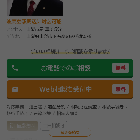
波高島駅周辺に対応可能
アクセス
山梨市駅 車で5分
所在地
山梨県山梨市下石森859番地の6
\「いい相続」にてご相談を承ります/
phone
お電話でのご相談
無料
mail
Web相談も受付中
無料
対応業務：
遺言書 / 遺産分割 / 相続財産調査 / 相続手続き /
銀行手続き / 戸籍収集 / 相続人調査
初回面談無料
土日相談可