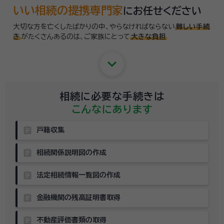
いい相続の提携専門家
にお任せください
大切な方を亡くしたばかりの中、やらなければならない
難しい手続
き
がたくさんあるのは、
ご家族にとって
大きな負担
keyboard_arrow_down
相続に必要な手続きは
こんなにあります
assignment
戸籍収集
assignment
相続関係説明図の作成
assignment
法定相続情報一覧図の作成
assignment
金融機関の残高証明書取得
assignment
不動産評価書類の取得