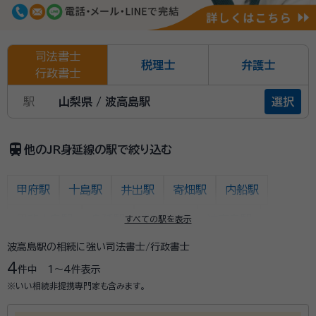
司法書士
税理士
弁護士
行政書士
駅
山梨県 / 波高島駅
選択
train
他のJR身延線の駅で絞り込む
甲府駅
十島駅
井出駅
寄畑駅
内船駅
甲斐大島駅
身延駅
塩之沢駅
波高島駅
すべての駅を表示
波高島駅の相続に強い司法書士/行政書士
下部温泉駅
甲斐常葉駅
市ノ瀬駅
久那土駅
4
件中
1〜4
件表示
甲斐岩間駅
落居駅
鰍沢口駅
市川大門駅
※いい相続非提携専門家も含みます。
市川本町駅
芦川駅
甲斐上野駅
東花輪駅