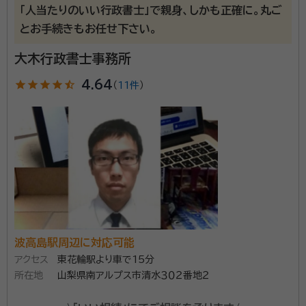
「人当たりのいい行政書士」で親身、しかも正確に。丸ご
小井川駅
常永駅
国母駅
甲斐住吉駅
とお手続きもお任せ下さい。
南甲府駅
善光寺駅
金手駅
富士駅
柚木駅
大木行政書士事務所
竪堀駅
入山瀬駅
富士根駅
源道寺駅
star
star
star
star
star_half
4.64
（
11件
）
富士宮駅
西富士宮駅
沼久保駅
芝川駅
稲子駅
波高島駅周辺に対応可能
アクセス
東花輪駅より車で15分
所在地
山梨県南アルプス市清水３０２番地２