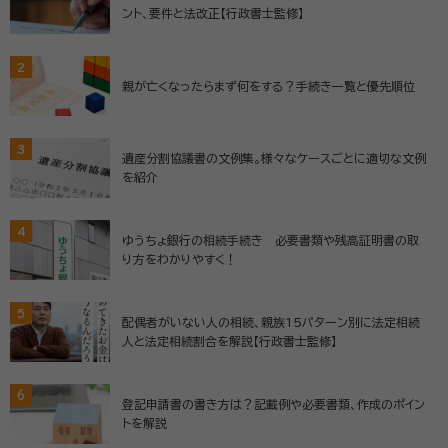
ント、要件と法改正【行政書士監修】
2
親が亡くなったらまず何をする？手続き一覧と優先順位
3
遺産分割協議書の文例集。様々なケースごとに適切な文例
を紹介
4
ゆうちょ銀行の相続手続き 必要書類や残高証明書の取
り方をわかりやすく！
5
配偶者がいない人の相続、親族15パターン別に法定相続
人と法定相続割合を解説【行政書士監修】
6
登記申請書の書き方は？記載例や必要書類、作成のポイン
トを解説