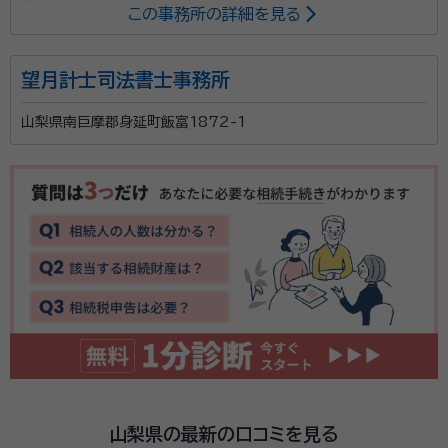
所属する専門家：
この事務所の詳細を見る
若月 幹雄（ワカツキ ミキオ）
行政書士
望月計士司法書士事務所
「相続って週刊誌等の特集で読んだことはあったが、実
山梨県南巨摩郡身延町飯富1872-1
際に自分で手続しなくてはならないとなると何をどうし
てよいかわからない」といったお声をよく頂戴いたしま
す。 相続に必要な法定相続情報一覧図の作成や遺産分
割協議書の作成等、行政書士が対応できる部分は弊所
資格等：
行政書士
にて書類作成をさせていただき、不動産の相続登記や
所属団体：
山梨県行政書士会
相続税の申告が発生する場合には、提携している司法書
士事務所や税理士事務所を責任をもってご紹介いたし
ます。まずはお気軽にお問い合わせください。
山梨県の最新の口コミを見る