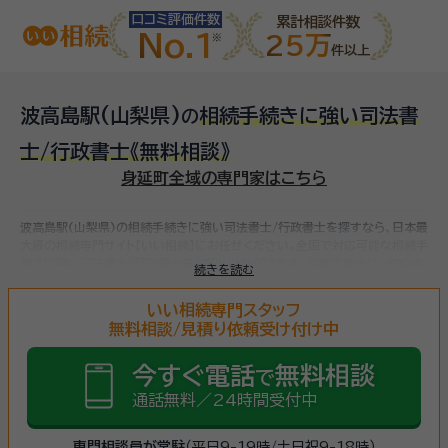
口コミ評価件数
累計相談件数
No.1
25万
件以上
波高島駅(山梨県)
相続手続きに強い司法書
の
士/行政書士
《無料相談》
身延町全域の専門家はこちら
波高島駅(山梨県)の相続手続きに強い司法書士/行政書士を探すなら、日本最
大級の相続専門サイト【いい相続】にお任せください。
全国で対応可能な相続手
続きに強い司法書士/行政書士をお探しいただけます。
相続手続きは、被相続
続きを読む
人（故人）の財産を引き継ぐために必要な手続きです。相続人・相続財産の確
認、遺言書の確認、遺産分割協議、相続財産の名義変更、相続税の申告・納税
いい相続専門スタッフ
（相続財産が基礎控除額を超えていた場合）など多岐に渡るため、相続手続き
無料相談/見積り依頼受け付け中
に強い専門家に
まずは相談
しましょう。
今すぐ電話
無料相談
で
通話無料／24時間受付中
専門相談員が常駐
（平日9-19時/土日祝9-18時）