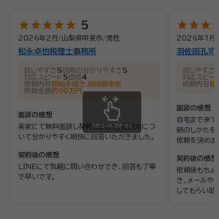
star
star
star
star
star
star
star
star
st
5
2026年2月
/
山梨県甲斐市
/
男性
2026年1月
/
松永卓也税理士事務所
羽佐田孔司
話しやすさ
5
説明の分かりやすさ
5
話しやすさ
対応スピード
5
価格
4
対応スピー
依頼内容
相続手続き,相続税申告
依頼内容
相
依頼金額
約90万円
面談の感想
面談の感想
自宅まで来て
実家にて無料面談し契約しました。疑問点につ
スクロールできます
続のしかたを
いて分かりやすく明快に回答いただきました。
依頼を決めま
契約後の感想
契約後の感想
LINEにて気軽に問い合わせでき、回答も丁寧
依頼後もちょ
で早いです。
き、メールや
してもらい助