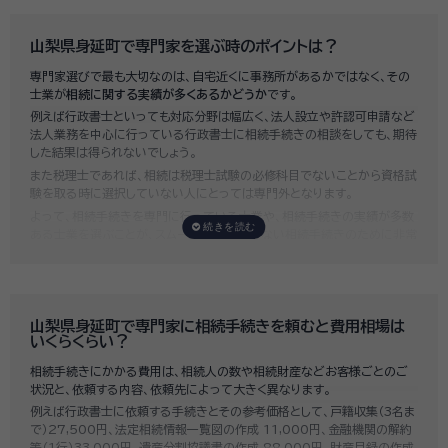
山梨県身延町で専門家を選ぶ時のポイントは？
専門家選びで最も大切なのは、自宅近くに事務所があるかではなく、その
士業が
相続に関する実績が多くあるかどうか
です。
例えば行政書士といっても対応分野は幅広く、法人設立や許認可申請など
法人業務を中心に行っている行政書士に相続手続きの相談をしても、期待
した結果は得られないでしょう。
また税理士であれば、相続は税理士試験の必修科目でないことから資格試
験を取る時に選択していない人にとっては専門外となります。
よって、相続手続きを専門に行っている士業や、相続手続きの実績が多数
ある士業を選ぶことが、スムーズで間違いのない相続手続きのために非常
に重要になります。
いい相続では、相続手続きに強い経験豊富な行政書士・税理士と多数提携
しており、
お客様のご要望にそった専門家選びを無料でサポート
していま
す。専門家選びでお困りの方は、お気軽にご相談ください。
山梨県身延町で専門家に相続手続きを頼むと費用相場は
いくらくらい？
相続手続きにかかる費用は、相続人の数や相続財産などお客様ごとのご
状況と、依頼する内容、依頼先によって大きく異なります。
例えば行政書士に依頼する手続きとその参考価格として、戸籍収集（3名ま
で）27,500円、法定相続情報一覧図の作成 11,000円、金融機関の解約
等（1行）33,000円、遺産分割協議書の作成 88,000円、財産目録の作成