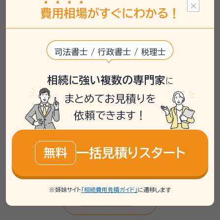
産は主に預金であり、不動産は所有していな
費
用
相
場
がすぐにわかる！
いとのことでした。死後事務委任の手続きを
検討しており、相場が30万から50万と聞い
て心配されていました。
司法書士 / 行政書士 / 税理士
いい相続では、まずご自身の状況を整理し、
専門家と直接相談できる無料相談を案内し
ました。行政書士が担当し、具体的な手続き
相続に強い複数の専門家
に
内容や費用について確認することをお勧め
まとめてお見積りを
しました。
依頼できます！
連携士業：
大木行政書士事務所
住吉寿夫司法書士・行政書士事務所
一括見積りスタート
無料
※姉妹サイト
「相続費用見積ガイド」
に遷移します
相談事例一覧