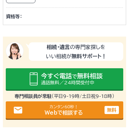
資格等：
相続・遺言
の専門家探しを
いい相続が
無料サポート！
今すぐ電話
無料相談
で
通話無料／24時間受付中
専門相談員が常駐
（平日9-19時/土日祝9-18時）
カンタン60秒！
email
無料
Webで相談する