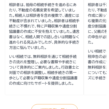
相談者は、祖母の相続手続きを進めるにあ
相談者は千
たり、不動産の名義変更を希望していまし
たり、不動
た。相続人は相談者を含め複数で、遺産には
作成に困って
不動産が含まれていました。相談者は相続手
む複数の兄妹
続きに不慣れで、特に戸籍収集や遺産分割
産分割協議を
協議書の作成に不安を抱えていました。遺言
に、父親の預
書はなく、相続人間での話し合いは問題なく
の申告が必
進められる見込みでしたが、具体的な手続き
た。
方法に悩んでいました。
いい相続で
いい相続では、無料相談を通じて相続手続
税申告の必
きの流れを整理し、必要な書類や手続きに
書の作成につ
ついて具体的にご案内しました。行政書士と
無料相談を
対面での相談を調整し、相続手続きの第一
についても次
歩として必要な戸籍収集や遺産分割協議書
ズに手続きを
の作成に向けたサポートを提供しました。