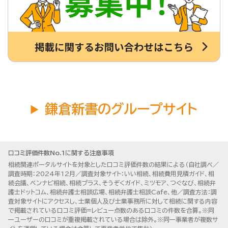
鎌倉新書のグループサイト
口コミ評価件数No.1に関する注意事項
相続関連ポータルサイトを対象とした口コミ評価件数の結果による（自社調べ／
調査時期：2024年12月／調査対象サイト：いい相続、相続費用見積ガイド、相
続会議、ベンナビ相続、相続プラス、そうぞくガイド、ミツモア、つぐなび、相続弁
護士ドットコム、相続弁護士相談広場、相続弁護士相談Cafe、他／調査方法：調
査対象サイトにアクセスし、士業個人及び士業事務所に対して相続に関する内容
で掲載されている口コミ評価=レビュー点数のある口コミの件数を合算。※同
一ユーザーの口コミが重複掲載されている場合は除外。※同一事業者が複数サ