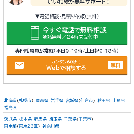
いい相続が
無料サポート！
▼電話相談・見積り依頼（無料）
今すぐ電話
無料相談
で
通話無料／24時間受付中
専門相談員が常駐
（平日9-19時/土日祝9-18時）
カンタン60秒！
email
無料
Webで相談する
北海道
(
札幌市
)
青森県
岩手県
宮城県
(
仙台市
)
秋田県
山形県
福島県
茨城県
栃木県
群馬県
埼玉県
千葉県
(
千葉市
)
東京都
(
東京23区
)
神奈川県