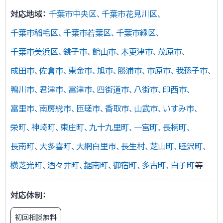
対応地域：
千葉市中央区
千葉市花見川区
千葉市稲毛区
千葉市若葉区
千葉市緑区
千葉市美浜区
銚子市
館山市
木更津市
茂原市
成田市
佐倉市
東金市
旭市
勝浦市
市原市
我孫子市
鴨川市
君津市
富津市
四街道市
八街市
印西市
富里市
南房総市
匝瑳市
香取市
山武市
いすみ市
栄町
神崎町
東庄町
九十九里町
一宮町
長柄町
長南町
大多喜町
大網白里市
長生村
芝山町
睦沢町
横芝光町
酒々井町
鋸南町
御宿町
多古町
白子町
対応体制：
初回相談無料