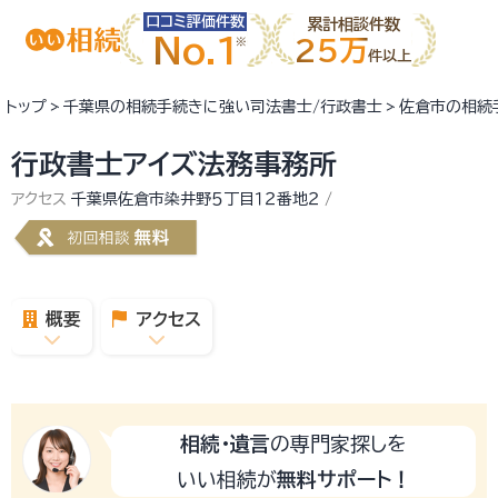
口コミ評価件数
累計相談件数
No.1
25万
件以上
トップ
千葉県の相続手続きに強い司法書士/行政書士
佐倉市の相続
行政書士アイズ法務事務所
アクセス
千葉県佐倉市染井野５丁目１２番地２
概要
アクセス
相続・遺言
の専門家探しを
いい相続が
無料サポート！