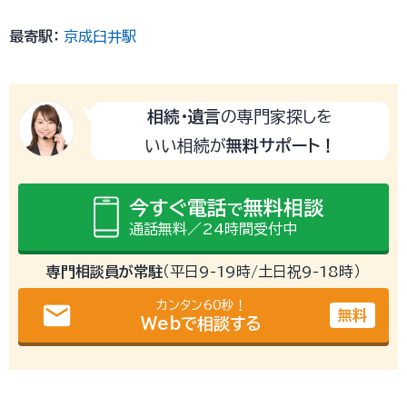
最寄駅：
京成臼井駅
相続・遺言
の専門家探しを
いい相続が
無料サポート！
今すぐ電話
無料相談
で
通話無料／24時間受付中
専門相談員が常駐
（平日9-19時/土日祝9-18時）
カンタン60秒！
email
無料
Webで相談する