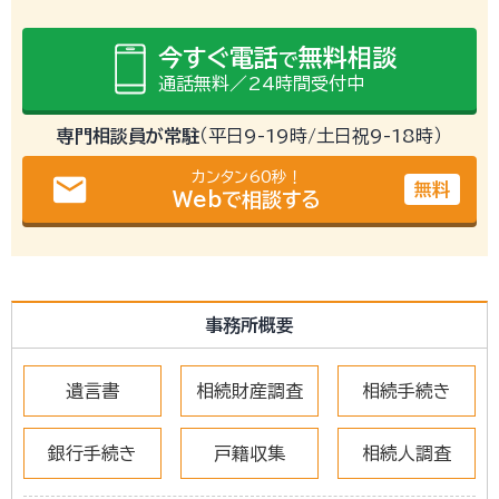
今すぐ電話
無料相談
で
通話無料／24時間受付中
専門相談員が常駐
（平日9-19時/土日祝9-18時）
カンタン60秒！
email
無料
Webで相談する
事務所概要
遺言書
相続財産調査
相続手続き
銀行手続き
戸籍収集
相続人調査