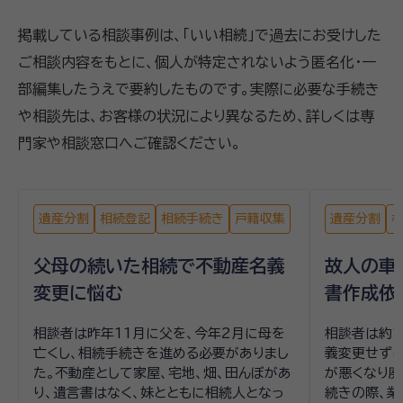
掲載している相談事例は、「いい相続」で過去にお受けした
ご相談内容をもとに、個人が特定されないよう匿名化・一
部編集したうえで要約したものです。実際に必要な手続き
や相談先は、お客様の状況により異なるため、詳しくは専
門家や相談窓口へご確認ください。
遺産分割
相続登記
相続手続き
戸籍収集
遺産分割
父母の続いた相続で不動産名義
故人の車
変更に悩む
書作成依
相談者は昨年11月に父を、今年2月に母を
相談者は約1
亡くし、相続手続きを進める必要がありまし
義変更せずに
た。不動産として家屋、宅地、畑、田んぼがあ
が悪くなり廃
り、遺言書はなく、妹とともに相続人となっ
続きの際、