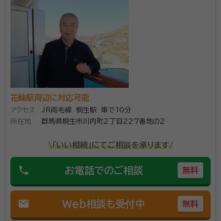
account_circle
満足度 5.0
ご利用時期：2026/4
面談の感想
自宅まで来ていただきました。見積もりなど素早く、丁寧に説明していた
だきました。
契約後の感想
依頼後もまめに連絡を下さり書類のやり取りをしました。身の上話も含め
親身になって対応して下さりました。
花輪駅周辺に対応可能
アクセス
JR両毛線 桐生駅 車で10分
遺言書作成のサポートや遺言書がなかった場合の 遺産
所在地
群馬県桐生市川内町２丁目２２７番地の２
分割協議書の作成など相続に関する サポートを行って
おります。 また、相続人の調査・確認、相続財産の調査、
\「いい相続」にてご相談を承ります/
相続財産目録の作成 など、相続に必要な書類の作成も
おこないます。お気軽にご相談ください。
phone
お電話でのご相談
無料
資格等：
行政書士
所属団体：
群馬県行政書士会
mail
Web相談も受付中
無料