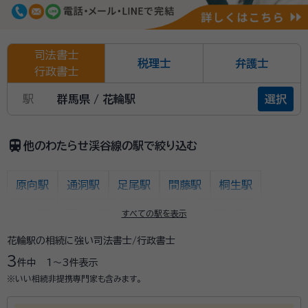
司法書士
税理士
弁護士
行政書士
駅
群馬県 / 花輪駅
選択
train
他のわたらせ渓谷線の駅で絞り込む
原向駅
通洞駅
足尾駅
間藤駅
桐生駅
相老駅
下新田駅
運動公園駅
大間々駅
すべての駅を表示
花輪駅の相続に強い司法書士/行政書士
上神梅駅
本宿駅
水沼駅
花輪駅
中野駅
3
件中
1〜3
件表示
小中駅
神戸駅
沢入駅
※いい相続非提携専門家も含みます。