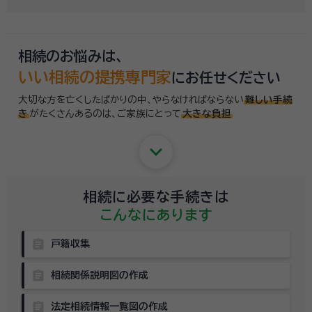
するのはちょっと…」という方のために、専門相談員がお客様のご状況を
お伺いした上で、
適切な相談先を無料でご案内
しております。お気軽にご
相談ください。
相続のお悩みは、
いい相続の提携専門家
にお任せください
大切な方を亡くしたばかりの中、やらなければならない
難しい手続
き
がたくさんあるのは、
ご家族にとって
大きな負担
keyboard_arrow_down
相続に必要な手続きは
こんなにあります
assignment
戸籍収集
assignment
相続関係説明図の作成
assignment
法定相続情報一覧図の作成