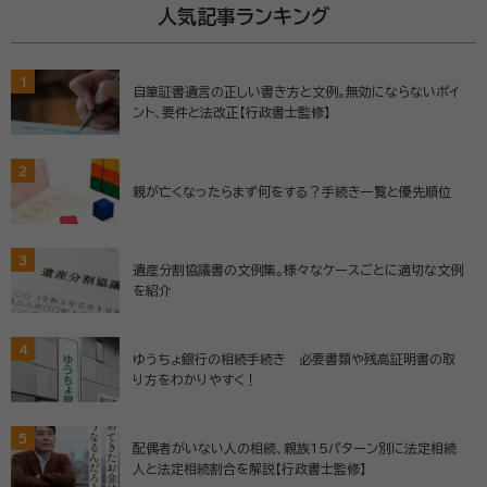
人気記事ランキング
1
自筆証書遺言の正しい書き方と文例。無効にならないポイ
ント、要件と法改正【行政書士監修】
2
親が亡くなったらまず何をする？手続き一覧と優先順位
3
遺産分割協議書の文例集。様々なケースごとに適切な文例
を紹介
4
ゆうちょ銀行の相続手続き 必要書類や残高証明書の取
り方をわかりやすく！
5
配偶者がいない人の相続、親族15パターン別に法定相続
人と法定相続割合を解説【行政書士監修】