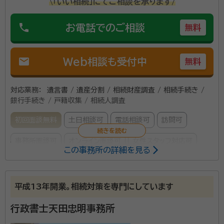
\「いい相続」にてご相談を承ります/
phone
お電話でのご相談
無料
mail
Web相談も受付中
無料
対応業務：
遺言書 / 遺産分割 / 相続財産調査 / 相続手続き /
銀行手続き / 戸籍収集 / 相続人調査
初回面談無料
土日相談可
電話相談可
訪問可
事務所面談可
オンライン面談可
女性スタッフ対応可
この事務所の詳細を見る
所属する専門家：
清水 徹也（しみず てつや）
行政書士、入国管理申請取次行政書士
平成13年開業。相続対策を専門にしています
経歴：
神奈川県横浜市出身 在群馬歴28年 早稲田大学文学部修士課程
1年終了 昭和52年旧労働省(現厚労省)入省 大阪府岸和田公共職業
行政書士天田忠明事務所
安定所長、労働研修所教官、群馬県職業安定課長等を歴任
事務所口コミ（抜粋）：