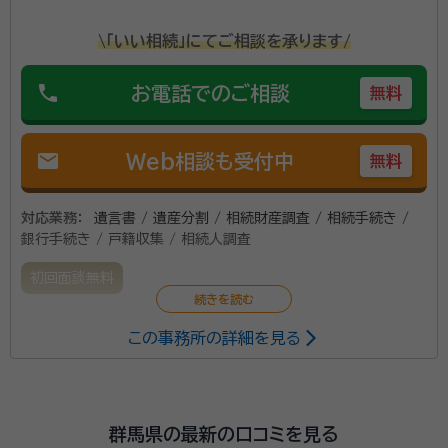
\「いい相続」にてご相談を承ります/
phone
お電話でのご相談
無料
mail
Web相談も受付中
無料
対応業務：
遺言書 / 遺産分割 / 相続財産調査 / 相続手続き /
銀行手続き / 戸籍収集 / 相続人調査
初回面談無料
この事務所の詳細を見る
群馬県の最新の口コミを見る