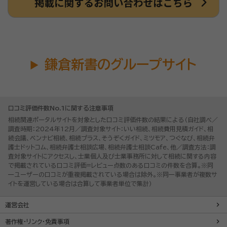
鎌倉新書のグループサイト
口コミ評価件数No.1に関する注意事項
相続関連ポータルサイトを対象とした口コミ評価件数の結果による（自社調べ／
調査時期：2024年12月／調査対象サイト：いい相続、相続費用見積ガイド、相
続会議、ベンナビ相続、相続プラス、そうぞくガイド、ミツモア、つぐなび、相続弁
護士ドットコム、相続弁護士相談広場、相続弁護士相談Cafe、他／調査方法：調
査対象サイトにアクセスし、士業個人及び士業事務所に対して相続に関する内容
で掲載されている口コミ評価=レビュー点数のある口コミの件数を合算。※同
一ユーザーの口コミが重複掲載されている場合は除外。※同一事業者が複数サ
イトを運営している場合は合算して事業者単位で集計）
運営会社
著作権・リンク・免責事項