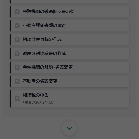
assignment
金融機関の残高証明書取得
assignment
不動産評価書類の取得
assignment
相続財産目録の作成
assignment
遺産分割協議書の作成
assignment
金融機関の解約・名義変更
assignment
不動産の名義変更
相続税の申告
assignment
（要否の確認を含む）
keyboard_arrow_down