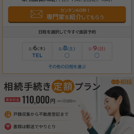
カンタン60秒！
専門家
紹介
を
してもらう
日程を選択して今すぐ面談予約
6
8
9
(木)
(土)
(日)
8/
8/
8/
TEL
◯
◯
その他の日程を選ぶ