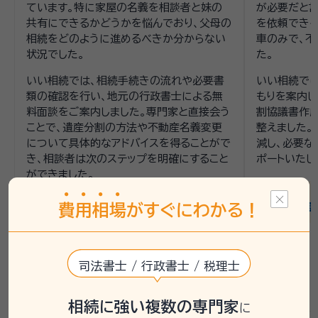
ています。特に家屋の名義を相談者と妹の
が必要だと
共有にできるかどうかを悩んでおり、父母の
を依頼できる
相続をどのように進めるべきか分からない
車のみで、不
状況でした。
た。
いい相続では、相続手続きの流れや必要書
いい相続で
類の確認を行い、地元の行政書士による無
もりを案内し
料面談をご案内しました。専門家と直接会う
割協議書作
ことで、遺産分割の方法や不動産名義変更
整えました。
について具体的なアドバイスを得ることがで
減し、必要な
き、相談者は次のステップを明確にすること
ポートいたし
ができました。
連携士業：
費
用
相
場
がすぐにわかる！
くぼ行政書
連携士業：
くぼ行政書士事務所
司法書士 / 行政書士 / 税理士
相続に強い複数の専門家
に