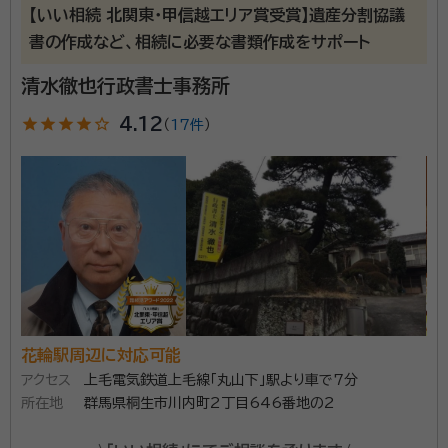
【いい相続 北関東・甲信越エリア賞受賞】遺産分割協議
書の作成など、相続に必要な書類作成をサポート
清水徹也行政書士事務所
star
star
star
star
star_outline
4.12
（
17件
）
花輪駅周辺に対応可能
アクセス
上毛電気鉄道上毛線「丸山下」駅より車で7分
所在地
群馬県桐生市川内町2丁目646番地の2