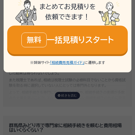
まとめてお見積りを
相談事例一覧
依頼できます！
一括見積りスタート
無料
群馬県みどり市で専門家を選ぶ時のポイントは？
専門家選びで最も大切なのは、自宅近くに事務所があるかではなく、その
士業が
相続に関する実績が多くあるかどうか
です。
例えば行政書士といっても対応分野は幅広く、法人設立や許認可申請など
※姉妹サイト
「相続費用見積ガイド」
に遷移します
法人業務を中心に行っている行政書士に相続手続きの相談をしても、期待
した結果は得られないでしょう。
また税理士であれば、相続は税理士試験の必修科目でないことから資格試
験を取る時に選択していない人にとっては専門外となります。
よって、相続手続きを専門に行っている士業や、相続手続きの実績が多数
ある士業を選ぶことが、スムーズで間違いのない相続手続きのために非常
に重要になります。
いい相続では、相続手続きに強い経験豊富な行政書士・税理士と多数提携
しており、
お客様のご要望にそった専門家選びを無料でサポート
していま
す。専門家選びでお困りの方は、お気軽にご相談ください。
群馬県みどり市で専門家に相続手続きを頼むと費用相場
はいくらくらい？