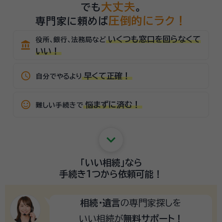
大丈夫
でも
。
圧倒的にラク！
専門家に頼めば
いくつも窓口を回らなくて
役所、銀行、法務局など
account_balance
いい！
schedule
早くて正確！
自分でやるより
sentiment_satisfied_alt
悩まずに済む！
難しい手続きで
keyboard_arrow_down
「いい相続」
なら
手続き1つから
依頼可能！
相続・遺言
の専門家探しを
いい相続が
無料サポート！