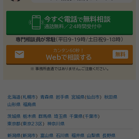
今すぐ電話
無料相談
で
通話無料／24時間受付中
専門相談員が常駐
（平日9-19時/土日祝9-18時）
カンタン60秒！
email
無料
Webで相談する
※ 事務所直通ではありません。ご注意ください。
北海道
(
札幌市
)
青森県
岩手県
宮城県
(
仙台市
)
秋田県
山形県
福島県
茨城県
栃木県
群馬県
埼玉県
千葉県
(
千葉市
)
東京都
(
東京23区
)
神奈川県
新潟県
(
新潟市
)
富山県
石川県
福井県
山梨県
長野県