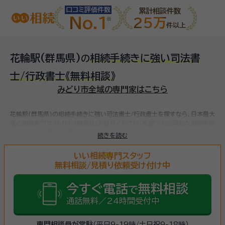
口コミ評価件数
累計相談件数
No.1
25万
件以上
花輪駅(群馬県)
相続手続きに強い司法書
の
士/行政書士
《無料相談》
みどり市全域の専門家はこちら
花輪駅(群馬県)の相続手続きに強い司法書士/行政書士を探すなら、日本最大
級の相続専門サイト【いい相続】にお任せください。
全国で対応可能な相続手続
きに強い司法書士/行政書士をお探しいただけます。
相続手続きは、被相続人
続きを読む
（故人）の財産を引き継ぐために必要な手続きです。相続人・相続財産の確認、
遺言書の確認、遺産分割協議、相続財産の名義変更、相続税の申告・納税（相続
いい相続専門スタッフ
財産が基礎控除額を超えていた場合）など多岐に渡るため、相続手続きに強い
無料相談/見積り依頼受け付け中
専門家に
まずは相談
しましょう。
今すぐ電話
無料相談
で
通話無料／24時間受付中
専門相談員が常駐
（平日9-19時/土日祝9-18時）