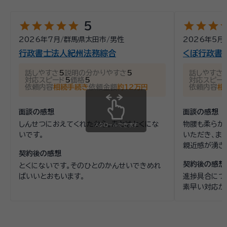
star
star
star
star
star
star
star
star
st
5
2026年7月
/
群馬県太田市
/
男性
2026年5月
行政書士法人紀州法務綜合
くぼ行政書
話しやすさ
5
説明の分かりやすさ
5
話しやすさ
対応スピード
5
価格
5
対応スピー
依頼内容
相続手続き
依頼金額
約12万円
依頼内容
相
面談の感想
面談の感想
しんせつにおえてくれたから。あとはとくにな
物腰も柔らか
スクロールできます
いです。
いただき、ま
親近感が湧き
契約後の感想
契約後の感想
とくにないです。そのひとのかんせいできめれ
ばいいとおもいます。
進捗具合につ
素早い対応が