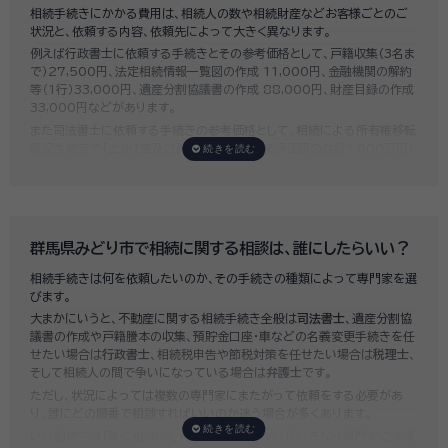
相続手続きにかかる費用は、相続人の数や相続財産などお客様ごとのご
状況と、依頼する内容、依頼先によって大きく異なります。
例えば行政書士に依頼する手続きとその参考価格として、戸籍収集（3名ま
で）27,500円、法定相続情報一覧図の作成 11,000円、金融機関の解約
等（1行）33,000円、遺産分割協議書の作成 88,000円、財産目録の作成
33,000円などがあります。
また司法書士に依頼する手続きの参考価格として、相続による所有権移転
登記手続きで「土地1筆及び建物1棟（固定資産評価額の合計1,000万円）
法定相続人3名のうち1名が単独相続した場合」の費用相場の目安は6万円
～8万円程です。
既に揉めてしまっている場合は弁護士しか対応ができませんが、その場合
は着手金だけで約20万円～30万円、そのほか出張費や成果報酬を合わ
せると100万円近くかそれ以上費用がかかってしまう場合もあるなど、非
群馬県みどり市で相続に関する相談は、誰にしたらいい？
常に高額になります。
相続手続きは何を依頼したいのか、その手続きの種類によって専門家を選
いい相続では、
お客様ごとに必要な相続手続きを明らかにし、無料で見積
びます。
もり
をお出ししております。予算に合わせてご自身で対応できないものの
大まかにいうと、不動産に関する相続手続き全般は
司法書士
、遺産分割協
み依頼することも可能ですので、まずはお気軽にご相談ください。
議書の作成や戸籍謄本の収集、預貯金口座・車などの名義変更手続きを任
せたい場合は
行政書士
、相続税申告や節税対策を任せたい場合は
税理士
、
そして相続人の間で争いになっている場合は
弁護士
です。
ただし、状況によっては複数の専門家にまたがって依頼をする必要があ
り、誰にどの順番で相談すればいいのか迷う場合が多くあります。
いい相続では「誰に相談したらいいかわからない」「いきなり専門家に連絡