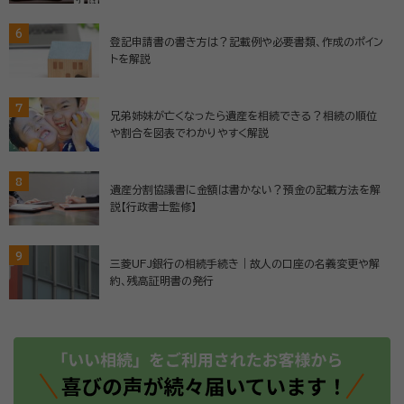
6
登記申請書の書き方は？記載例や必要書類、作成のポイン
トを解説
7
兄弟姉妹が亡くなったら遺産を相続できる？相続の順位
や割合を図表でわかりやすく解説
8
遺産分割協議書に金額は書かない？預金の記載方法を解
説【行政書士監修】
9
三菱UFJ銀行の相続手続き｜故人の口座の名義変更や解
約、残高証明書の発行