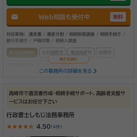
mail
Web相談も受付中
無料
対応業務：
遺言書 / 遺産分割 / 相続財産調査 / 相続手続き /
銀行手続き / 戸籍収集 / 相続人調査
初回面談無料
土日相談可
電話相談可
訪問可
事務所面談可
オンライン面談可
この事務所の詳細を見る
所属する専門家：
本間敦朗
行政書士
高崎市で遺言書作成・相続手続サポート、高齢者支援サ
経歴：
1972年(S47)11月 新潟県村上市生まれ 1988年(S63)3月
ービスはお任せ下さい
村上市立上海府中学校卒業 1993年(H5)3月 長岡工業高等専門学校卒
業 ～1998年(H10) 汎用コンピュータの筐体設計業務に従事 ～2000
行政書士しもじ法務事務所
年(H12) ダイカスト金型加工データ作成業務に従事 ～2005年(H17)
身近な方がお亡くなりになり、悲しみのさなかでもやら
半導体製造装置の機構設計業務に従事 ～2008年(H20) 大型観光バス
star
star
star
star
star_half
4.50
の車体設計業務に従事 ～2019年(R1) ロケットの試験治工具設計業務
（
4件
）
なければいけないのが相続手続き。 お客様に分かりや
に従事 2019年(R1)5月～ 行政書士本間事務所開業、5回目の転職にし
すく説明し、お客様のご要望をお伺いしながら丁寧かつ