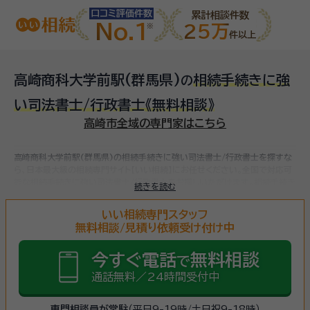
口コミ評価件数
累計相談件数
No.1
25万
件以上
高崎商科大学前駅(群馬県)
相続手続きに強
の
い司法書士/行政書士
《無料相談》
高崎市全域の専門家はこちら
高崎商科大学前駅(群馬県)の相続手続きに強い司法書士/行政書士を探すな
ら、日本最大級の相続専門サイト【いい相続】にお任せください。
全国で対応可
能な相続手続きに強い司法書士/行政書士をお探しいただけます。
相続手続き
続きを読む
は、被相続人（故人）の財産を引き継ぐために必要な手続きです。相続人・相続
財産の確認、遺言書の確認、遺産分割協議、相続財産の名義変更、相続税の申
いい相続専門スタッフ
告・納税（相続財産が基礎控除額を超えていた場合）など多岐に渡るため、相続
無料相談/見積り依頼受け付け中
手続きに強い専門家に
まずは相談
しましょう。
今すぐ電話
無料相談
で
通話無料／24時間受付中
専門相談員が常駐
（平日9-19時/土日祝9-18時）