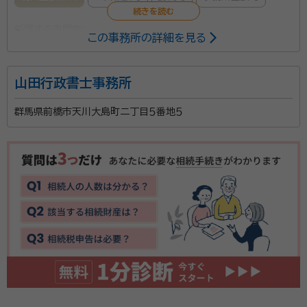
所属する専門家：
この事務所の詳細を見る
富澤 将明（とみざわ まさあき）
行政書士
経歴：
■1951年8月 高崎市出身 ■1975年3月 法政大学法学部
山田行政書士事務所
卒業 ■1975年4月 サンヨー食品(株)入社 本社経理
部資材課、営業本部、 営業企画本部、営業職として
東京支店・仙台支店・北関東支 店・長野営
事務所口コミ（抜粋）：
群馬県前橋市天川大島町二丁目５番地５
業所・東京営業所 等を歴任 ■2007年3月 役職定年を
契機に退社 ■2007年4月 行政書士開業の為の活動を開始 ▽LEC
account_circle
満足度 5.0
ご利用時期：2022/7
東京リーガルマインドにて 全ノウハウセミナー講座受講 ▽富士通
にてパソコン研修 （7月、Microsoft社Excel Specialist認定取
得） ■2007年9月 群馬県行政書士会登録 ■2007年10月 行政書
食品メーカーに32年間勤務した後、行政書士としての
士事務所開業 ■2008年3月 申請取次資格取得（法務大臣許可）
キャリアを歩み始めました。 『あの行政書士に頼めば、何
でも対応して解決してくれる』という信頼感と期待感を
持ってもらえる行政書士になる事が目標です。 ベテラン
行政書士が、高崎市を中心に群馬県全域の相続手続き
資格等：
行政書士
に素早く対応いたします。難しくて、めんどうくさい書類
所属団体：
群馬県行政書士会 （一社）高崎法人会
の作成・相談はお任せ下さい。