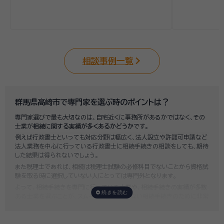
相談事例一覧
群馬県高崎市で専門家を選ぶ時のポイントは？
専門家選びで最も大切なのは、自宅近くに事務所があるかではなく、その
士業が
相続に関する実績が多くあるかどうか
です。
例えば行政書士といっても対応分野は幅広く、法人設立や許認可申請など
法人業務を中心に行っている行政書士に相続手続きの相談をしても、期待
した結果は得られないでしょう。
また税理士であれば、相続は税理士試験の必修科目でないことから資格試
験を取る時に選択していない人にとっては専門外となります。
よって、相続手続きを専門に行っている士業や、相続手続きの実績が多数
ある士業を選ぶことが、スムーズで間違いのない相続手続きのために非常
に重要になります。
いい相続では、相続手続きに強い経験豊富な行政書士・税理士と多数提携