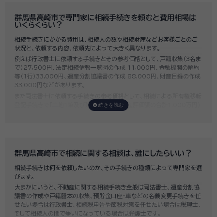
しており、
お客様のご要望にそった専門家選びを無料でサポート
していま
す。専門家選びでお困りの方は、お気軽にご相談ください。
群馬県高崎市で専門家に相続手続きを頼むと費用相場は
いくらくらい？
相続手続きにかかる費用は、相続人の数や相続財産などお客様ごとのご
状況と、依頼する内容、依頼先によって大きく異なります。
例えば行政書士に依頼する手続きとその参考価格として、戸籍収集（3名ま
で）27,500円、法定相続情報一覧図の作成 11,000円、金融機関の解約
等（1行）33,000円、遺産分割協議書の作成 88,000円、財産目録の作成
33,000円などがあります。
また司法書士に依頼する手続きの参考価格として、相続による所有権移転
登記手続きで「土地1筆及び建物1棟（固定資産評価額の合計1,000万円）
法定相続人3名のうち1名が単独相続した場合」の費用相場の目安は6万円
～8万円程です。
既に揉めてしまっている場合は弁護士しか対応ができませんが、その場合
は着手金だけで約20万円～30万円、そのほか出張費や成果報酬を合わ
せると100万円近くかそれ以上費用がかかってしまう場合もあるなど、非
群馬県高崎市で相続に関する相談は、誰にしたらいい？
常に高額になります。
相続手続きは何を依頼したいのか、その手続きの種類によって専門家を選
いい相続では、
お客様ごとに必要な相続手続きを明らかにし、無料で見積
びます。
もり
をお出ししております。予算に合わせてご自身で対応できないものの
大まかにいうと、不動産に関する相続手続き全般は
司法書士
、遺産分割協
み依頼することも可能ですので、まずはお気軽にご相談ください。
議書の作成や戸籍謄本の収集、預貯金口座・車などの名義変更手続きを任
せたい場合は
行政書士
、相続税申告や節税対策を任せたい場合は
税理士
、
そして相続人の間で争いになっている場合は
弁護士
です。