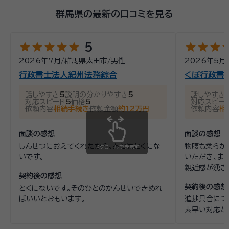
群馬県の最新の口コミを見る
star
star
star
star
star
star
star
star
st
5
2026年7月
/
群馬県太田市
/
男性
2026年5月
行政書士法人紀州法務綜合
くぼ行政書
話しやすさ
5
説明の分かりやすさ
5
話しやすさ
対応スピード
5
価格
5
対応スピー
依頼内容
相続手続き
依頼金額
約12万円
依頼内容
相
面談の感想
面談の感想
しんせつにおえてくれたから。あとはとくにな
物腰も柔らか
スクロールできます
いです。
いただき、ま
親近感が湧き
契約後の感想
契約後の感想
とくにないです。そのひとのかんせいできめれ
ばいいとおもいます。
進捗具合につ
素早い対応が