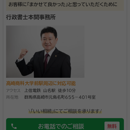
お客様に「まかせて良かった」と思っていただくために
行政書士本間事務所
高崎商科大学前駅周辺に対応可能
アクセス
上信電鉄 山名駅 徒歩10分
所在地
群馬県高崎市元島名町６５５－４０１号室
\「いい相続」にてご相談を承ります/
phone
お電話でのご相談
無料