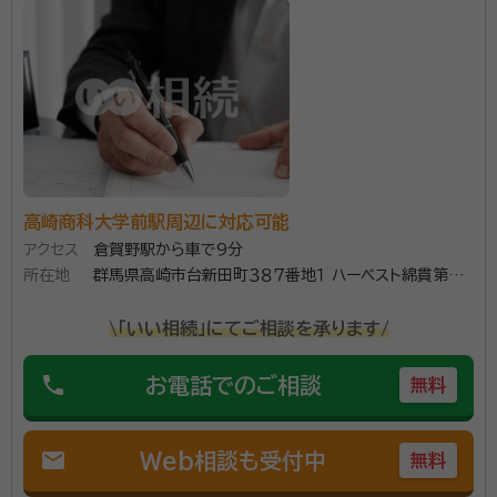
て天職に就く 2020年(R1)9月 申請取次行政書士資格取得
誠実に手続きを進めていきます。 その手続き必要な
の？など、ご不明点がございましたら遠慮なさらずにお
資格等：
行政書士
っしゃってください。
所属団体：
群馬県行政書士会
高崎商科大学前駅周辺に対応可能
アクセス
倉賀野駅から車で9分
所在地
群馬県高崎市台新田町３８７番地１ ハーベスト綿貫第3
１０１号
\「いい相続」にてご相談を承ります/
phone
お電話でのご相談
無料
mail
Web相談も受付中
無料