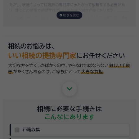
ただし、状況によっては複数の専門家にまたがって依頼をする必要があ
り、誰にどの順番で相談すればいいのか迷う場合が多くあります。
いい相続では「誰に相談したらいいかわからない」「いきなり専門家に連絡
するのはちょっと…」という方のために、専門相談員がお客様のご状況を
お伺いした上で、
適切な相談先を無料でご案内
しております。お気軽にご
相談ください。
相続のお悩みは、
いい相続の提携専門家
にお任せください
大切な方を亡くしたばかりの中、やらなければならない
難しい手続
き
がたくさんあるのは、
ご家族にとって
大きな負担
keyboard_arrow_down
相続に必要な手続きは
こんなにあります
assignment
戸籍収集