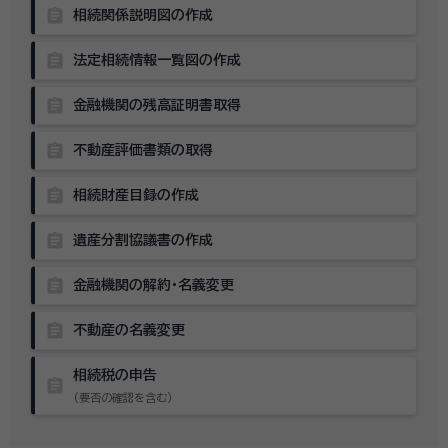
assignment
相続関係説明図の作成
assignment
法定相続情報一覧図の作成
assignment
金融機関の残高証明書取得
assignment
不動産評価書類の取得
assignment
相続財産目録の作成
assignment
遺産分割協議書の作成
assignment
金融機関の解約・名義変更
assignment
不動産の名義変更
相続税の申告
assignment
（要否の確認を含む）