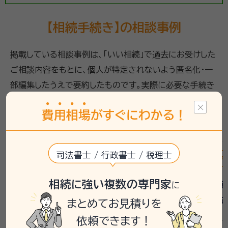
【相続手続き】の相談事例
掲載している相談事例は、「いい相続」で過去にお受けした
ご相談内容をもとに、個人が特定されないよう匿名化・一
部編集したうえで要約したものです。実際に必要な手続き
や相談先は、お客様の状況により異なるため、詳しくは専
費
用
相
場
がすぐにわかる！
門家や相談窓口へご確認ください。
司法書士 / 行政書士 / 税理士
遺産分割
相続登記
相続手続き
戸籍収集
遺産分割
相続に強い複数の専門家
父母の続いた相続で不動産名義
故人の車
に
変更に悩む
書作成依
まとめてお見積りを
依頼できます！
相談者は昨年11月に父を、今年2月に母を
相談者は約1