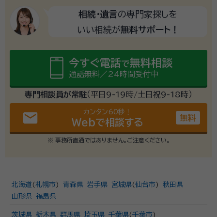
相続・遺言
の専門家探しを
いい相続が
無料サポート！
今すぐ電話
無料相談
で
通話無料／24時間受付中
専門相談員が常駐
（平日9-19時/土日祝9-18時）
カンタン60秒！
email
無料
Webで相談する
※ 事務所直通ではありません。ご注意ください。
北海道
(
札幌市
)
青森県
岩手県
宮城県
(
仙台市
)
秋田県
山形県
福島県
茨城県
栃木県
群馬県
埼玉県
千葉県
(
千葉市
)