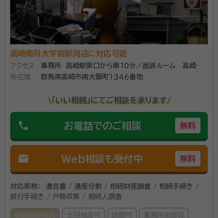
行政書士しもじ法務事務所へどうぞ。 ご家族に最後の
想いを伝えるために遺言書の作成を検討してみてはい
かがでしょうか お客様の想い、希望をお聞かせくださ
い その想い希望を込めた遺言書を作成致します。 私
高崎商科大学前駅周辺に対応可能
資格等：
行政書士
は、お客様に寄り添う街の法律家として遺言書で皆様の
アクセス
事務所 高崎駅東口から車10分／面談ルーム 高崎駅
所属団体：
群馬県行政書士会
想いを形にします。 初回相談無料ですので、お気軽にお
所在地
西口駅前 徒歩1分
群馬県高崎市南大類町１３４６番地
問い合わせください。
\「いい相続」にてご相談を承ります/
phone
お電話でのご相談
無料
mail
Web相談も受付中
無料
対応業務：
遺言書 / 遺産分割 / 相続財産調査 / 相続手続き /
銀行手続き / 戸籍収集 / 相続人調査
初回面談無料
土日相談可
訪問可
事務所面談可