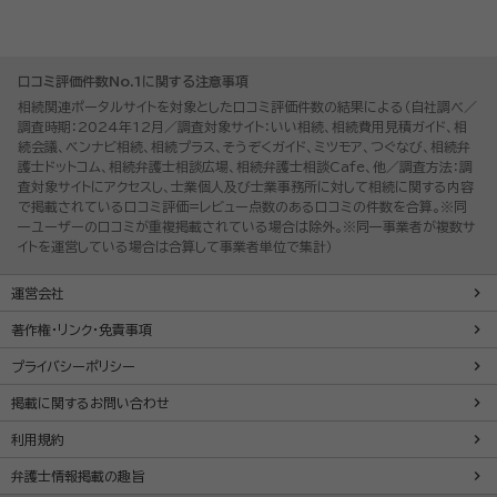
口コミ評価件数No.1に関する注意事項
相続関連ポータルサイトを対象とした口コミ評価件数の結果による（自社調べ／
調査時期：2024年12月／調査対象サイト：いい相続、相続費用見積ガイド、相
続会議、ベンナビ相続、相続プラス、そうぞくガイド、ミツモア、つぐなび、相続弁
護士ドットコム、相続弁護士相談広場、相続弁護士相談Cafe、他／調査方法：調
査対象サイトにアクセスし、士業個人及び士業事務所に対して相続に関する内容
で掲載されている口コミ評価=レビュー点数のある口コミの件数を合算。※同
一ユーザーの口コミが重複掲載されている場合は除外。※同一事業者が複数サ
イトを運営している場合は合算して事業者単位で集計）
運営会社
著作権・リンク・免責事項
プライバシーポリシー
掲載に関するお問い合わせ
利用規約
弁護士情報掲載の趣旨