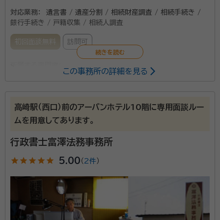
対応業務：
遺言書 / 遺産分割 / 相続財産調査 / 相続手続き /
銀行手続き / 戸籍収集 / 相続人調査
初回面談無料
訪問可
所属する専門家：
この事務所の詳細を見る
下地 博明（シモジ ヒロアキ）
行政書士
事務所口コミ（抜粋）：
高崎駅（西口）前のアーバンホテル10階に専用面談ルー
ムを用意してあります。
account_circle
満足度 4.0
ご利用時期：2024/8
面談の感想
行政書士富澤法務事務所
わざわざ近くまで来ていただき相談したらすぐ取り掛かれるとの事でレ
スポンスの早さで依頼を決めました。
star
star
star
star
star
5.00
（
2件
）
契約後の感想
随時経過報告をしていただけるので、不安にならずに事を進める事がで
きると思いました。
高崎市で相続手続き・遺言書の作成をご検討でしたら、