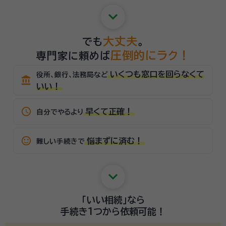
keyboard_arrow_down
大丈夫
でも
。
圧倒的にラク！
専門家に頼めば
いくつも窓口を回らなくて
役所、銀行、法務局など
account_balance
いい！
schedule
早くて正確！
自分でやるより
sentiment_satisfied_alt
悩まずに済む！
難しい手続きで
keyboard_arrow_down
「いい相続」
なら
手続き1つから
依頼可能！