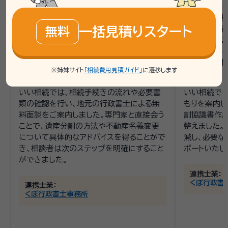
亡くし、相続手続きを進める必要がありまし
義変更せずに
た。不動産として家屋、宅地、畑、田んぼがあ
が悪くなり廃
一括見積りスタート
り、遺言書はなく、妹とともに相続人となっ
続きの際、
無料
ています。特に家屋の名義を相談者と妹の
が必要だと
共有にできるかどうかを悩んでおり、父母の
を依頼できる
相続をどのように進めるべきか分からない
車のみで、不
※姉妹サイト
「相続費用見積ガイド」
に遷移します
状況でした。
た。
いい相続では、相続手続きの流れや必要書
いい相続で
類の確認を行い、地元の行政書士による無
もりを案内し
料面談をご案内しました。専門家と直接会う
割協議書作
ことで、遺産分割の方法や不動産名義変更
整えました。
について具体的なアドバイスを得ることがで
減し、必要な
き、相談者は次のステップを明確にすること
ポートいたし
ができました。
連携士業：
くぼ行政書
連携士業：
くぼ行政書士事務所