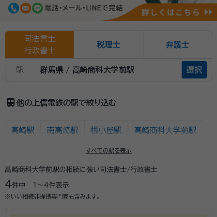
司法書士
税理士
弁護士
行政書士
駅
群馬県 / 高崎商科大学前駅
選択
train
他の上信電鉄の駅で絞り込む
高崎駅
南高崎駅
根小屋駅
高崎商科大学前駅
山名駅
西山名駅
馬庭駅
吉井駅
西吉井駅
すべての駅を表示
高崎商科大学前駅の相続に強い司法書士/行政書士
上州新屋駅
上州福島駅
東富岡駅
上州富岡駅
4
件中
1〜4
件表示
西富岡駅
上州七日市駅
上州一ノ宮駅
神農原駅
※いい相続非提携専門家も含みます。
南蛇井駅
千平駅
下仁田駅
佐野のわたし駅