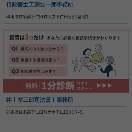
所属する専門家：
行政書士工藤要一郎事務所
野澤 研司（ノザワ ケンジ）
行政書士
群馬県甘楽郡下仁田町大字下仁田５５７番地１
経歴：
平成13年(2001) 日本大学法学部法律学科卒業 平成23年
(2011) 行政書士試験合格 令和5年(2023) 群馬県行政書士会
入会
当事務所では遺言書の作成、成年後見に関するご相談、
死後の事務手続き、遺産分割協議書の作成など、相続に
関するお手続きを全般的にサポートさせて頂いておりま
す。 空き家対策や相続土地国庫帰属制度の普及にも積
極的に取り組んで参ります。
資格等：
行政書士、宅地建物取引士
所属団体：
群馬県行政書士会
井上孝三郎司法書士事務所
群馬県甘楽郡下仁田町大字下仁田367-5