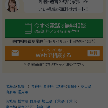
相続・遺言
の専門家探しを
いい相続が
無料サポート！
今すぐ電話
無料相談
で
通話無料／24時間受付中
専門相談員が常駐
（平日9-19時/土日祝9-18時）
カンタン60秒！
email
無料
Webで相談する
※ 事務所直通ではありません。ご注意ください。
北海道
(
札幌市
)
青森県
岩手県
宮城県
(
仙台市
)
秋田県
山形県
福島県
茨城県
栃木県
群馬県
埼玉県
千葉県
(
千葉市
)
東京都
(
東京23区
)
神奈川県