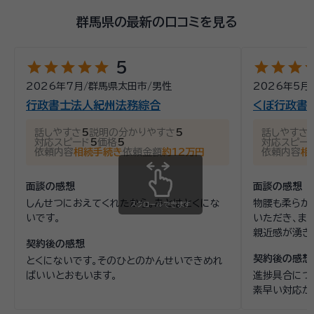
群馬県の最新の口コミを見る
star
star
star
star
star
star
star
star
st
5
2026年7月
/
群馬県太田市
/
男性
2026年5月
行政書士法人紀州法務綜合
くぼ行政書
話しやすさ
5
説明の分かりやすさ
5
話しやすさ
対応スピード
5
価格
5
対応スピー
依頼内容
相続手続き
依頼金額
約12万円
依頼内容
相
面談の感想
面談の感想
しんせつにおえてくれたから。あとはとくにな
物腰も柔らか
スクロールできます
いです。
いただき、ま
親近感が湧き
契約後の感想
契約後の感想
とくにないです。そのひとのかんせいできめれ
ばいいとおもいます。
進捗具合につ
素早い対応が