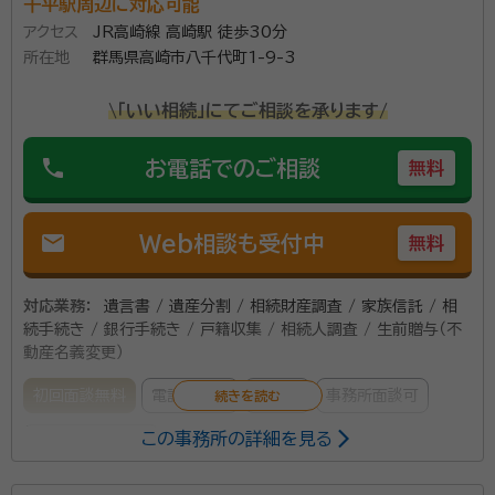
千平駅周辺に対応可能
アクセス
JR高崎線 高崎駅 徒歩30分
所在地
群馬県高崎市八千代町1-9-3
\「いい相続」にてご相談を承ります/
phone
お電話でのご相談
無料
mail
Web相談も受付中
無料
対応業務：
遺言書 / 遺産分割 / 相続財産調査 / 家族信託 / 相
続手続き / 銀行手続き / 戸籍収集 / 相続人調査 / 生前贈与（不
動産名義変更）
初回面談無料
電話相談可
訪問可
事務所面談可
この事務所の詳細を見る
オンライン面談可