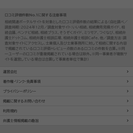
口コミ評価件数No.1に関する注意事項
相続関連ポータルサイトを対象とした口コミ評価件数の結果による（自社調べ／
調査時期：2024年12月／調査対象サイト：いい相続、相続費用見積ガイド、相
続会議、ベンナビ相続、相続プラス、そうぞくガイド、ミツモア、つぐなび、相続弁
護士ドットコム、相続弁護士相談広場、相続弁護士相談Cafe、他／調査方法：調
査対象サイトにアクセスし、士業個人及び士業事務所に対して相続に関する内容
で掲載されている口コミ評価=レビュー点数のある口コミの件数を合算。※同
一ユーザーの口コミが重複掲載されている場合は除外。※同一事業者が複数サ
イトを運営している場合は合算して事業者単位で集計）
運営会社
著作権・リンク・免責事項
プライバシーポリシー
掲載に関するお問い合わせ
利用規約
弁護士情報掲載の趣旨