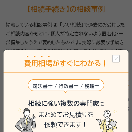
【相続手続き】の相談事例
掲載している相談事例は、「いい相続」で過去にお受けした
ご相談内容をもとに、個人が特定されないよう匿名化・一
部編集したうえで要約したものです。実際に必要な手続き
や相談先は、お客様の状況により異なるため、詳しくは専
門家や相談窓口へご確認ください。
費
用
相
場
がすぐにわかる！
遺産分割
相続登記
相続手続き
戸籍収集
遺産分割
司法書士 / 行政書士 / 税理士
父母の続いた相続で不動産名義
故人の車
相続に強い複数の専門家
に
変更に悩む
書作成依
まとめてお見積りを
相談者は昨年11月に父を、今年2月に母を
相談者は約1
依頼できます！
亡くし、相続手続きを進める必要がありまし
義変更せずに