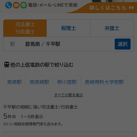
司法書士
税理士
弁護士
行政書士
駅
群馬県 / 千平駅
選択
train
他の上信電鉄の駅で絞り込む
高崎駅
南高崎駅
根小屋駅
高崎商科大学前駅
山名駅
西山名駅
馬庭駅
吉井駅
西吉井駅
すべての駅を表示
千平駅の相続に強い司法書士/行政書士
上州新屋駅
上州福島駅
東富岡駅
上州富岡駅
5
件中
1〜5
件表示
西富岡駅
上州七日市駅
上州一ノ宮駅
神農原駅
※いい相続非提携専門家も含みます。
南蛇井駅
千平駅
下仁田駅
佐野のわたし駅