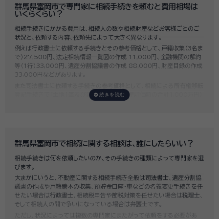
群馬県富岡市で専門家に相続手続きを頼むと費用相場は
いくらくらい？
相続手続きにかかる費用は、相続人の数や相続財産などお客様ごとのご
状況と、依頼する内容、依頼先によって大きく異なります。
例えば行政書士に依頼する手続きとその参考価格として、戸籍収集（3名ま
で）27,500円、法定相続情報一覧図の作成 11,000円、金融機関の解約
等（1行）33,000円、遺産分割協議書の作成 88,000円、財産目録の作成
33,000円などがあります。
また司法書士に依頼する手続きの参考価格として、相続による所有権移転
登記手続きで「土地1筆及び建物1棟（固定資産評価額の合計1,000万円）
法定相続人3名のうち1名が単独相続した場合」の費用相場の目安は6万円
～8万円程です。
既に揉めてしまっている場合は弁護士しか対応ができませんが、その場合
は着手金だけで約20万円～30万円、そのほか出張費や成果報酬を合わ
せると100万円近くかそれ以上費用がかかってしまう場合もあるなど、非
群馬県富岡市で相続に関する相談は、誰にしたらいい？
常に高額になります。
相続手続きは何を依頼したいのか、その手続きの種類によって専門家を選
いい相続では、
お客様ごとに必要な相続手続きを明らかにし、無料で見積
びます。
もり
をお出ししております。予算に合わせてご自身で対応できないものの
大まかにいうと、不動産に関する相続手続き全般は
司法書士
、遺産分割協
み依頼することも可能ですので、まずはお気軽にご相談ください。
議書の作成や戸籍謄本の収集、預貯金口座・車などの名義変更手続きを任
せたい場合は
行政書士
、相続税申告や節税対策を任せたい場合は
税理士
、
そして相続人の間で争いになっている場合は
弁護士
です。
ただし、状況によっては複数の専門家にまたがって依頼をする必要があ