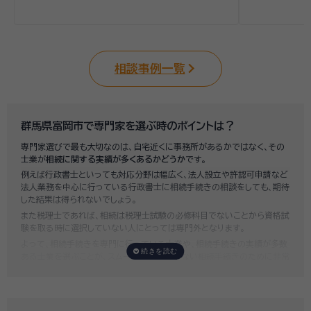
相談事例一覧
群馬県富岡市で専門家を選ぶ時のポイントは？
専門家選びで最も大切なのは、自宅近くに事務所があるかではなく、その
士業が
相続に関する実績が多くあるかどうか
です。
例えば行政書士といっても対応分野は幅広く、法人設立や許認可申請など
法人業務を中心に行っている行政書士に相続手続きの相談をしても、期待
した結果は得られないでしょう。
また税理士であれば、相続は税理士試験の必修科目でないことから資格試
験を取る時に選択していない人にとっては専門外となります。
よって、相続手続きを専門に行っている士業や、相続手続きの実績が多数
ある士業を選ぶことが、スムーズで間違いのない相続手続きのために非常
に重要になります。
いい相続では、相続手続きに強い経験豊富な行政書士・税理士と多数提携
しており、
お客様のご要望にそった専門家選びを無料でサポート
していま
す。専門家選びでお困りの方は、お気軽にご相談ください。