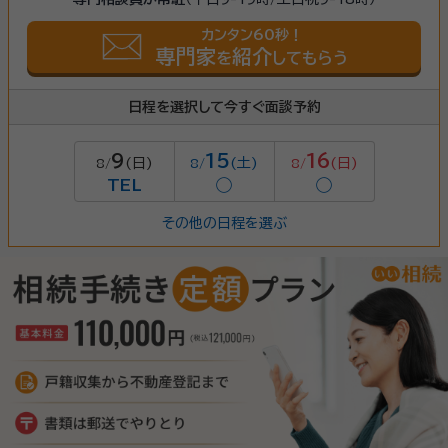
カンタン60秒！
専門家
紹介
を
してもらう
日程を選択して今すぐ面談予約
9
15
16
(日)
(土)
(日)
8/
8/
8/
TEL
◯
◯
その他の日程を選ぶ