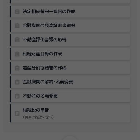
assignment
法定相続情報一覧図の作成
assignment
金融機関の残高証明書取得
assignment
不動産評価書類の取得
assignment
相続財産目録の作成
assignment
遺産分割協議書の作成
assignment
金融機関の解約・名義変更
assignment
不動産の名義変更
相続税の申告
assignment
（要否の確認を含む）