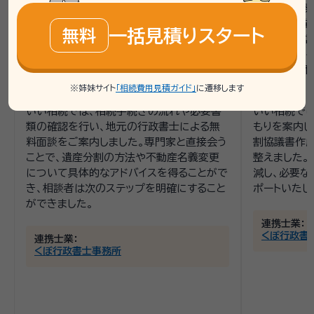
た。不動産として家屋、宅地、畑、田んぼがあ
が悪くなり廃
り、遺言書はなく、妹とともに相続人となっ
続きの際、
一括見積りスタート
無料
ています。特に家屋の名義を相談者と妹の
が必要だと
共有にできるかどうかを悩んでおり、父母の
を依頼できる
相続をどのように進めるべきか分からない
車のみで、不
状況でした。
た。
※姉妹サイト
「相続費用見積ガイド」
に遷移します
いい相続では、相続手続きの流れや必要書
いい相続で
類の確認を行い、地元の行政書士による無
もりを案内し
料面談をご案内しました。専門家と直接会う
割協議書作
ことで、遺産分割の方法や不動産名義変更
整えました。
について具体的なアドバイスを得ることがで
減し、必要な
き、相談者は次のステップを明確にすること
ポートいたし
ができました。
連携士業：
くぼ行政書
連携士業：
くぼ行政書士事務所