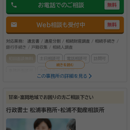
phone
お電話でのご相談
無料
mail
Web相談も受付中
無料
対応業務：
遺言書 / 遺産分割 / 相続財産調査 / 相続手続き /
銀行手続き / 戸籍収集 / 相続人調査
初回面談無料
土日相談可
電話相談可
訪問可
事務所面談可
女性スタッフ対応可
この事務所の詳細を見る
所属する専門家：
須藤 一行（すどう かずゆき）
行政書士
甘楽・富岡地域でお困りの方ご相談下さい
行政書士 松浦事務所・松浦不動産相談所
中島 肇（なかじま はじめ）
行政書士・社会保険労務士・宅地建物
取引士・賃貸不動産経営管理士、日本大学法学部卒、日本大学大学院国際
情報修士課程修了