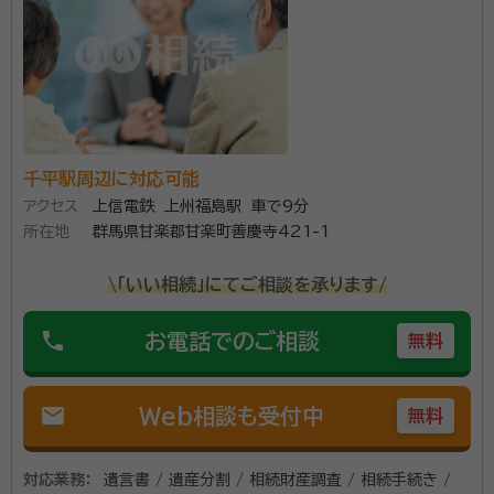
経歴：
行政書士制度70周年記念誌寄稿、成年後見制度利用の講演、相
続・公正証書遺言の講演
不動産・金融及び証券、骨董品の相続手続き又、相続人
が海外に在住の場合も対応します。 土地・建物以外の金
融・証券・著作権等の相続手続きも代理手続きをさせて
頂きます。 何なりとご相談を頂ければ幸いです。 安中
千平駅周辺に対応可能
市役所広報に事務所紹介(あなたの想いを遺言書に、相
アクセス
上信電鉄 上州福島駅 車で9分
資格等：
行政書士, 宅地建物取引士・賃貸不動産経営管理士
所在地
群馬県甘楽郡甘楽町善慶寺421-1
続のお手伝い対します)掲載 【対応地域】群馬県・長野
所属団体：
群馬県行政書士会
県・埼玉県・茨城県・栃木県・山梨県・神奈川県 【営業時
\「いい相続」にてご相談を承ります/
間】平日9:00～18:00、土日祝日、事前予約で対応可能
phone
お電話でのご相談
無料
mail
Web相談も受付中
無料
対応業務：
遺言書 / 遺産分割 / 相続財産調査 / 相続手続き /