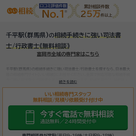
口コミ評価件数
累計相談件数
No.1
25万
件以上
千平駅(群馬県)
相続手続きに強い司法書
の
士/行政書士
《無料相談》
富岡市全域の専門家はこちら
千平駅(群馬県)の相続手続きに強い司法書士/行政書士を探すなら、日本最大
級の相続専門サイト【いい相続】にお任せください。
全国で対応可能な相続手続
きに強い司法書士/行政書士をお探しいただけます。
相続手続きは、被相続人
続きを読む
（故人）の財産を引き継ぐために必要な手続きです。相続人・相続財産の確認、
遺言書の確認、遺産分割協議、相続財産の名義変更、相続税の申告・納税（相続
いい相続専門スタッフ
財産が基礎控除額を超えていた場合）など多岐に渡るため、相続手続きに強い
無料相談/見積り依頼受け付け中
専門家に
まずは相談
しましょう。
今すぐ電話
無料相談
で
通話無料／24時間受付中
専門相談員が常駐
（平日9-19時/土日祝9-18時）