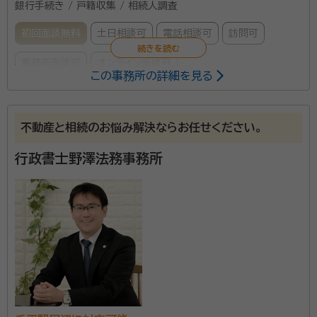
銀行手続き / 戸籍収集 / 相続人調査
初回面談無料
土日相談可
電話相談可
訪問可
事務所面談可
オンライン面談可
この事務所の詳細を見る
所属する専門家：
松浦彰一
行政書士・宅建士・福厳寺住職・調停委員・保護司
不動産と相続のお悩み解決ならお任せください。
経歴：
千葉大学(法科）卒業 群馬県職員として(昭和５３年～平成２６年）
中小企業振興業務 土木(用地保障･河川管理）業務 市町村支援 農地政策
行政書士野澤法務事務所
業務 河川管理業務 国際協力業務 福祉政策（障害者福祉･高齢者福祉･生
活保護）業務 税務･観光振興業務･地域防災業務など 曹洞宗福厳寺住職
相続でのご相談お伺いします。
調停委員･保護司として活動中
資格等：
行政書士, 宅地建物取引士
所属団体：
群馬県行政書士会