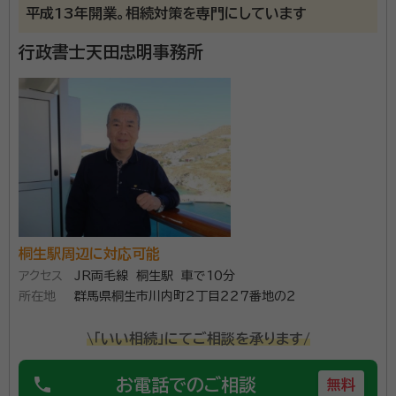
平成13年開業。相続対策を専門にしています
行政書士天田忠明事務所
桐生駅周辺に対応可能
アクセス
JR両毛線 桐生駅 車で10分
所在地
群馬県桐生市川内町２丁目２２７番地の２
\「いい相続」にてご相談を承ります/
phone
お電話でのご相談
無料