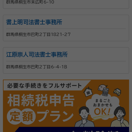
面談の感想
群馬県桐生市末広町6-10
自宅まで来ていただきました。見積もりなど素早く、丁寧に説明していた
だきました。
契約後の感想
書上明司法書士事務所
依頼後もまめに連絡を下さり書類のやり取りをしました。身の上話も含め
親身になって対応して下さりました。
群馬県桐生市巴町2丁目1821-27
遺言書作成のサポートや遺言書がなかった場合の 遺産
江原崇人司法書士事務所
分割協議書の作成など相続に関する サポートを行って
おります。 また、相続人の調査・確認、相続財産の調査、
群馬県桐生市巴町2丁目6-4-1Ｂ
相続財産目録の作成 など、相続に必要な書類の作成も
おこないます。お気軽にご相談ください。
資格等：
行政書士
所属団体：
群馬県行政書士会