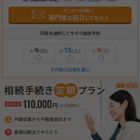
カンタン60秒！
専門家
紹介
を
してもらう
日程を選択して今すぐ面談予約
9
15
9
(日)
(土)
(日)
8/
8/
8/
◯
◯
◯
その他の日程を選ぶ