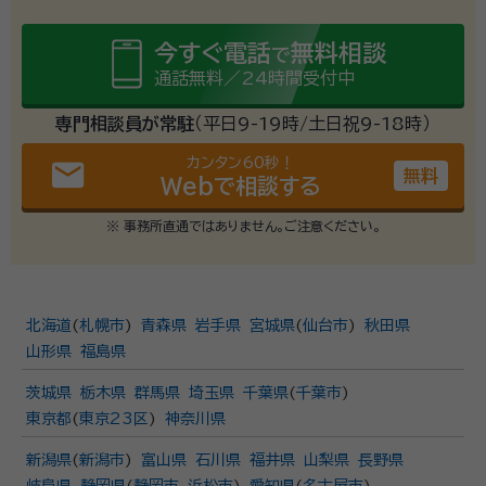
今すぐ電話
無料相談
で
通話無料／24時間受付中
専門相談員が常駐
（平日9-19時/土日祝9-18時）
カンタン60秒！
email
無料
Webで相談する
※ 事務所直通ではありません。ご注意ください。
北海道
(
札幌市
)
青森県
岩手県
宮城県
(
仙台市
)
秋田県
山形県
福島県
茨城県
栃木県
群馬県
埼玉県
千葉県
(
千葉市
)
東京都
(
東京23区
)
神奈川県
新潟県
(
新潟市
)
富山県
石川県
福井県
山梨県
長野県
岐阜県
静岡県
(
静岡市
、
浜松市
)
愛知県
(
名古屋市
)