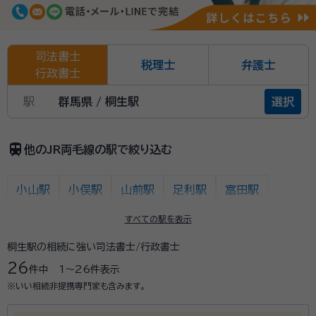
司法書士
税理士
弁護士
行政書士
駅
群馬県 / 桐生駅
選択
train
他のJR両毛線の駅で絞り込む
小山駅
小俣駅
山前駅
足利駅
富田駅
佐野駅
岩舟駅
大平下駅
栃木駅
思川駅
すべての駅を表示
桐生駅の相続に強い司法書士/行政書士
高崎駅
高崎問屋町駅
井野駅
新前橋駅
26
件中
1〜26
件表示
前橋駅
前橋大島駅
駒形駅
伊勢崎駅
国定駅
※いい相続非提携専門家も含みます。
岩宿駅
桐生駅
あしかがフラワーパーク駅