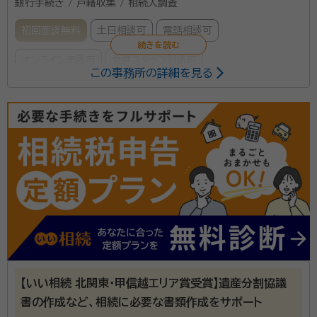
銀行手続き / 戸籍収集 / 相続人調査
初回面談無料
土日相談可
電話相談可
オンライン面談可
女性スタッフ対応可
この事務所の詳細を見る
所属する専門家：
江﨑 真奈美
行政書士、1級FP、宅地建物取引士
事務所口コミ（抜粋）：
account_circle
満足度 5.0
ご利用時期：2021/5
群馬県桐生市を中心に相続関連業務、在留資格関連業
務をメイン業務としている行政書士事務所です。地元の
行政書士だからこそ迅速に対応が可能です。
【いい相続 北関東・甲信越エリア賞受賞】遺産分割協議
資格等：
行政書士, ファイナンシャルプランナー1級、宅地建物取引
書の作成など、相続に必要な書類作成をサポート
士