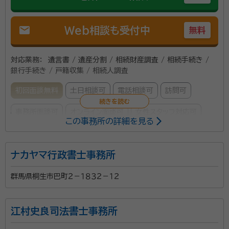
mail
Web相談も受付中
無料
対応業務：
遺言書 / 遺産分割 / 相続財産調査 / 相続手続き /
銀行手続き / 戸籍収集 / 相続人調査
初回面談無料
土日相談可
電話相談可
訪問可
事務所面談可
オンライン面談可
女性スタッフ対応可
この事務所の詳細を見る
所属する専門家：
ナカヤマ行政書士事務所
清水 徹也（しみず てつや）
行政書士、入国管理申請取次行政書士
経歴：
神奈川県横浜市出身 在群馬歴28年 早稲田大学文学部修士課程
群馬県桐生市巴町２－１８３２－１２
1年終了 昭和52年旧労働省(現厚労省)入省 大阪府岸和田公共職業
安定所長、労働研修所教官、群馬県職業安定課長等を歴任
事務所口コミ（抜粋）：
江村史良司法書士事務所
account_circle
満足度 5.0
ご利用時期：2026/4