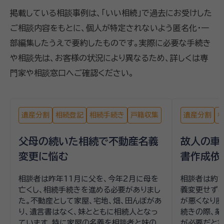
掲載している相談事例は、「いい相続」で過去にお受けした
ご相談内容をもとに、個人が特定されないよう匿名化・一
部編集したうえで要約したものです。実際に必要な手続き
や相談先は、お客様の状況により異なるため、詳しくは専
門家や相談窓口へご確認ください。
遺産分割
相続登記
相続手続き
戸籍収集
遺産分割
父母の続いた相続で不動産名義
故人の車
変更に悩む
書作成依
相談者は昨年11月に父を、今年2月に母を
相談者は約1
亡くし、相続手続きを進める必要がありまし
義変更せずに
た。不動産として家屋、宅地、畑、田んぼがあ
が悪くなり廃
り、遺言書はなく、妹とともに相続人となっ
続きの際、
ています。特に家屋の名義を相談者と妹の
が必要だと