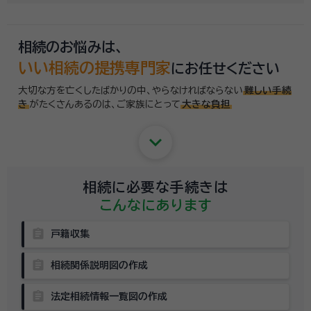
お伺いした上で、
適切な相談先を無料でご案内
しております。お気軽にご
相談ください。
相続のお悩みは、
いい相続の提携専門家
にお任せください
大切な方を亡くしたばかりの中、やらなければならない
難しい手続
き
がたくさんあるのは、
ご家族にとって
大きな負担
keyboard_arrow_down
相続に必要な手続きは
こんなにあります
assignment
戸籍収集
assignment
相続関係説明図の作成
assignment
法定相続情報一覧図の作成