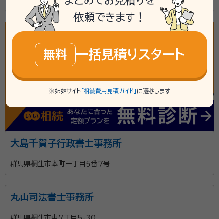
まとめてお見積りを
群馬県桐生市東４丁目１１番４０号
依頼できます！
一括見積りスタート
無料
※姉妹サイト
「相続費用見積ガイド」
に遷移します
大島千賀子行政書士事務所
群馬県桐生市本町一丁目５番７号
丸山司法書士事務所
群馬県桐生市東7丁目5-30