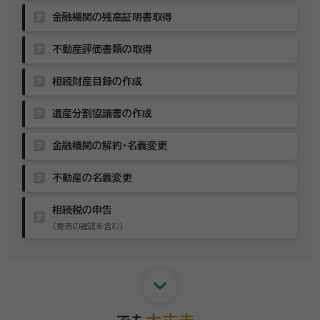
assignment
金融機関の残高証明書取得
assignment
不動産評価書類の取得
assignment
相続財産目録の作成
assignment
遺産分割協議書の作成
assignment
金融機関の解約・名義変更
assignment
不動産の名義変更
相続税の申告
assignment
（要否の確認を含む）
keyboard_arrow_down