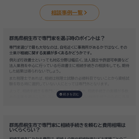
相談事例一覧
群馬県桐生市で専門家を選ぶ時のポイントは？
専門家選びで最も大切なのは、自宅近くに事務所があるかではなく、その
士業が
相続に関する実績が多くあるかどうか
です。
例えば行政書士といっても対応分野は幅広く、法人設立や許認可申請など
法人業務を中心に行っている行政書士に相続手続きの相談をしても、期待
した結果は得られないでしょう。
また税理士であれば、相続は税理士試験の必修科目でないことから資格試
験を取る時に選択していない人にとっては専門外となります。
よって、相続手続きを専門に行っている士業や、相続手続きの実績が多数
ある士業を選ぶことが、スムーズで間違いのない相続手続きのために非常
に重要になります。
いい相続では、相続手続きに強い経験豊富な行政書士・税理士と多数提携
しており、
お客様のご要望にそった専門家選びを無料でサポート
していま
す。専門家選びでお困りの方は、お気軽にご相談ください。
群馬県桐生市で専門家に相続手続きを頼むと費用相場は
いくらくらい？
相続手続きにかかる費用は、相続人の数や相続財産などお客様ごとのご