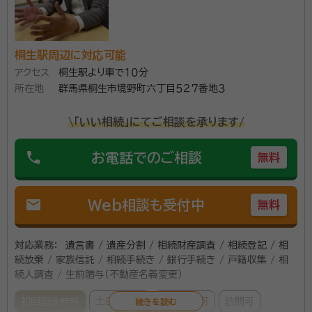
桐生駅周辺に対応可能
アクセス
桐生駅より車で１０分
所在地
群馬県桐生市境野町六丁目５２７番地３
\「いい相続」にてご相談を承ります/
phone
お電話でのご相談
無料
mail
Web相談も受付中
無料
対応業務：
遺言書 / 遺産分割 / 相続財産調査 / 相続登記 / 相
続放棄 / 家族信託 / 相続手続き / 銀行手続き / 戸籍収集 / 相
続人調査 / 生前贈与（不動産名義変更）
初回面談無料
土日相談可
電話相談可
訪問可