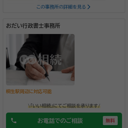
この事務所の詳細を見る
事務所面談可
オンライン面談可
所属する専門家：
おだい行政書士事務所
木村 明宣（きむら あきのり）
司法書士、行政書士
経歴：
昭和56年7月6日生まれ 群馬県桐生市境野町出身 境野小学校卒
業 境野中学校卒業 太田高校卒業 早稲田大学法学部卒業
所属団体：
群馬司法書士会、群馬県行政書士会
桐生駅周辺に対応可能
\「いい相続」にてご相談を承ります/
phone
お電話でのご相談
無料