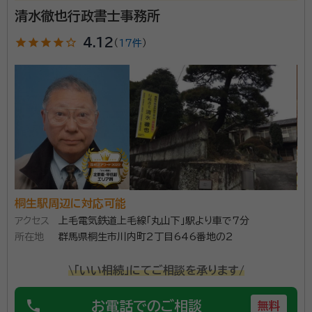
清水徹也行政書士事務所
所属団体：
群馬県行政書士会
star
star
star
star
star_outline
4.12
（
17件
）
桐生駅周辺に対応可能
アクセス
上毛電気鉄道上毛線「丸山下」駅より車で7分
所在地
群馬県桐生市川内町2丁目646番地の2
\「いい相続」にてご相談を承ります/
phone
お電話でのご相談
無料