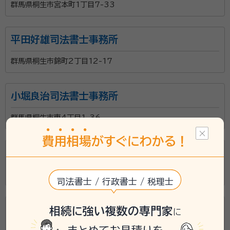
群馬県桐生市宮本町1丁目7-33
平田好雄司法書士事務所
群馬県桐生市錦町2丁目12-17
小堀良治司法書士事務所
群馬県桐生市東4丁目1-36
費
用
相
場
がすぐにわかる！
かわい司法書士オフィス
群馬県桐生市東6丁目6-64
司法書士 / 行政書士 / 税理士
内田行政書士事務所
相続に強い複数の専門家
に