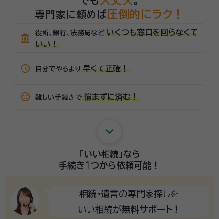
大丈夫
でも
。
圧倒的にラク！
専門家に頼めば
いくつも窓口を回らなくて
役所、銀行、法務局など
account_balance
いい！
schedule
早くて正確！
自分でやるより
sentiment_satisfied_alt
悩まずに済む！
難しい手続きで
keyboard_arrow_down
「いい相続」
なら
手続き1つから
依頼可能！
相続・遺言
の専門家探しを
いい相続が
無料サポート！