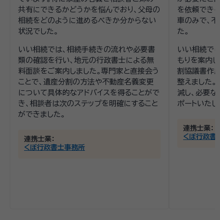
共有にできるかどうかを悩んでおり、父母の
を依頼できる
相続をどのように進めるべきか分からない
車のみで、不
状況でした。
た。
いい相続では、相続手続きの流れや必要書
いい相続で
類の確認を行い、地元の行政書士による無
もりを案内し
料面談をご案内しました。専門家と直接会う
割協議書作
ことで、遺産分割の方法や不動産名義変更
整えました。
について具体的なアドバイスを得ることがで
減し、必要な
き、相談者は次のステップを明確にすること
ポートいたし
ができました。
連携士業：
くぼ行政書
連携士業：
くぼ行政書士事務所