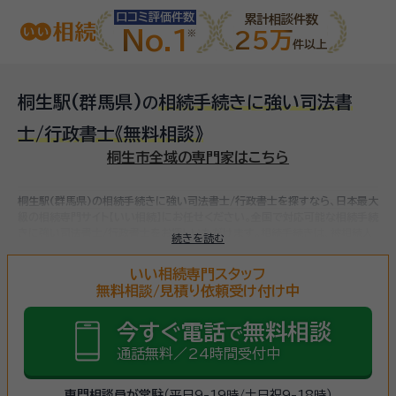
口コミ評価件数
累計相談件数
No.1
25万
件以上
桐生駅(群馬県)
相続手続きに強い司法書
の
士/行政書士
《無料相談》
桐生市全域の専門家はこちら
桐生駅(群馬県)の相続手続きに強い司法書士/行政書士を探すなら、日本最大
級の相続専門サイト【いい相続】にお任せください。
全国で対応可能な相続手続
きに強い司法書士/行政書士をお探しいただけます。
相続手続きは、被相続人
続きを読む
（故人）の財産を引き継ぐために必要な手続きです。相続人・相続財産の確認、
遺言書の確認、遺産分割協議、相続財産の名義変更、相続税の申告・納税（相続
いい相続専門スタッフ
財産が基礎控除額を超えていた場合）など多岐に渡るため、相続手続きに強い
無料相談/見積り依頼受け付け中
専門家に
まずは相談
しましょう。
今すぐ電話
無料相談
で
通話無料／24時間受付中
専門相談員が常駐
（平日9-19時/土日祝9-18時）