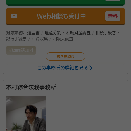
mail
Web相談も受付中
無料
対応業務：
遺言書 / 遺産分割 / 相続財産調査 / 相続手続き /
銀行手続き / 戸籍収集 / 相続人調査
初回面談無料
この事務所の詳細を見る
相続対策を専門にしています。私の信条は成功するため
の相続対策をお客様と一緒に考えて最良の方法で相続
対策を行っていくことです。誠心誠意お手伝いさせて頂
木村綜合法務事務所
きます。参照「天田式ワンポイントレクチャー」