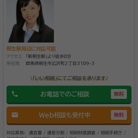
桐生駅周辺に対応可能
アクセス
「新桐生駅」より徒歩8分
所在地
群馬県桐生市広沢町2丁目3189-3
\「いい相続」にてご相談を承ります/
phone
お電話でのご相談
無料
mail
Web相談も受付中
無料
対応業務：
遺言書 / 遺産分割 / 相続財産調査 / 相続手続き /