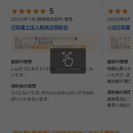
star
star
star
star
star
star
star
star
st
5
2026年7月
/
群馬県太田市
/
男性
2026年5月
行政書士法人紀州法務綜合
くぼ行政書
話しやすさ
5
説明の分かりやすさ
5
話しやすさ
対応スピード
5
価格
5
対応スピー
依頼内容
相続手続き
依頼金額
約12万円
依頼内容
相
面談の感想
面談の感想
しんせつにおえてくれたから。あとはとくにな
物腰も柔らか
スクロールできます
いです。
いただき、ま
親近感が湧き
契約後の感想
契約後の感想
とくにないです。そのひとのかんせいできめれ
ばいいとおもいます。
進捗具合につ
素早い対応が