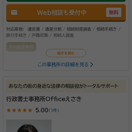
mail
Web相談も受付中
無料
対応業務：
遺言書 / 遺産分割 / 相続財産調査 / 相続手続き /
銀行手続き / 戸籍収集 / 相続人調査
初回面談無料
この事務所の詳細を見る
あなたの街の身近な法律の相談役がトータルサポート
行政書士事務所Officeえさき
star
star
star
star
star
5.00
（
1件
）