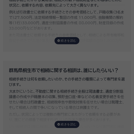
状況と、依頼する内容、依頼先によって大きく異なります。
例えば行政書士に依頼する手続きとその参考価格として、戸籍収集（3名ま
で）27,500円、法定相続情報一覧図の作成 11,000円、金融機関の解約
等（1行）33,000円、遺産分割協議書の作成 88,000円、財産目録の作成
33,000円などがあります。
また司法書士に依頼する手続きの参考価格として、相続による所有権移転
登記手続きで「土地1筆及び建物1棟（固定資産評価額の合計1,000万円）
法定相続人3名のうち1名が単独相続した場合」の費用相場の目安は6万円
～8万円程です。
既に揉めてしまっている場合は弁護士しか対応ができませんが、その場合
は着手金だけで約20万円～30万円、そのほか出張費や成果報酬を合わ
せると100万円近くかそれ以上費用がかかってしまう場合もあるなど、非
群馬県桐生市で相続に関する相談は、誰にしたらいい？
常に高額になります。
相続手続きは何を依頼したいのか、その手続きの種類によって専門家を選
いい相続では、
お客様ごとに必要な相続手続きを明らかにし、無料で見積
びます。
もり
をお出ししております。予算に合わせてご自身で対応できないものの
大まかにいうと、不動産に関する相続手続き全般は
司法書士
、遺産分割協
み依頼することも可能ですので、まずはお気軽にご相談ください。
議書の作成や戸籍謄本の収集、預貯金口座・車などの名義変更手続きを任
せたい場合は
行政書士
、相続税申告や節税対策を任せたい場合は
税理士
、
そして相続人の間で争いになっている場合は
弁護士
です。
ただし、状況によっては複数の専門家にまたがって依頼をする必要があ
り、誰にどの順番で相談すればいいのか迷う場合が多くあります。
いい相続では「誰に相談したらいいかわからない」「いきなり専門家に連絡
するのはちょっと…」という方のために、専門相談員がお客様のご状況を