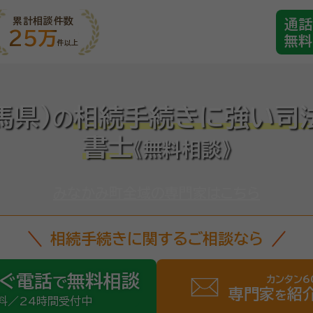
累計相談件数
通話
25万
無料
件以上
馬県)
相続手続きに強い司
の
書士
《無料相談》
みなかみ町全域の専門家はこちら
相続手続きに関するご相談なら
ぐ電話
無料相談
カンタン6
で
専門家
紹
を
料／24時間受付中