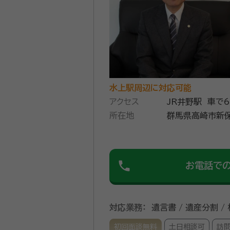
水上駅周辺に対応可能
アクセス
JR井野駅 車で
所在地
群馬県高崎市新保
phone
お電話で
対応業務：
遺言書 / 遺産分割 /
初回面談無料
土日相談可
訪