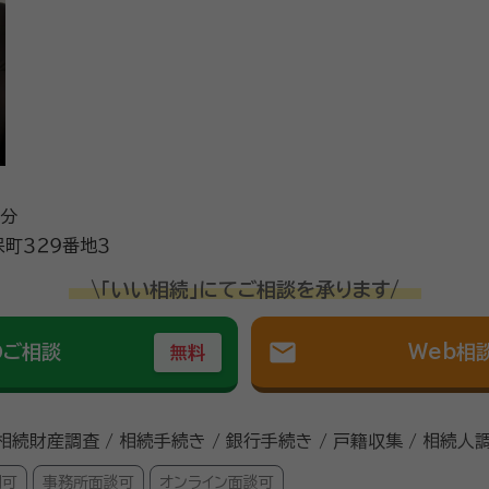
6分
町３２９番地３
\「いい相続」にてご相談を承ります/
mail
のご相談
Web相
無料
 相続財産調査 / 相続手続き / 銀行手続き / 戸籍収集 / 相続人
問可
事務所面談可
オンライン面談可