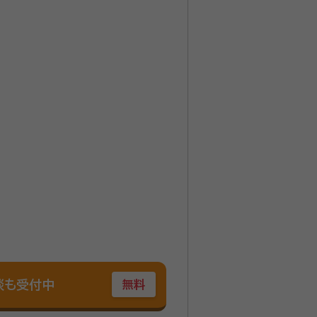
すので、相続した不動産を売りた
紹介ができますので、まずは一度
談も受付中
無料