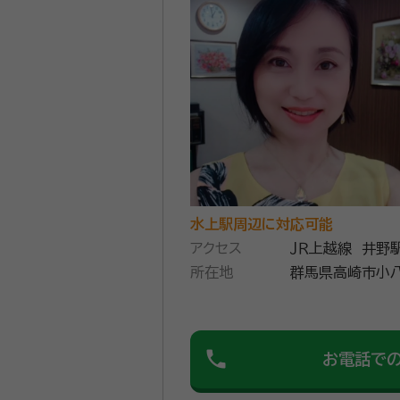
令和3年10月に開設した、相
いといった要望にもワンストップで手続きできますの
名義書き換え登記や相続税の手
ご相談ください。 なお、すでに相続人間に紛議が発生している案件については、行政書士が手続きをすることが弁護士法により
禁じられているため、お引き受
資格等：
行政書士, 宅地建物取引士
所属団体：
群馬県行政書士会
水上駅周辺に対応可能
アクセス
ＪＲ上越線 井野
所在地
群馬県高崎市小八木町３１２
２０６
phone
お電話で