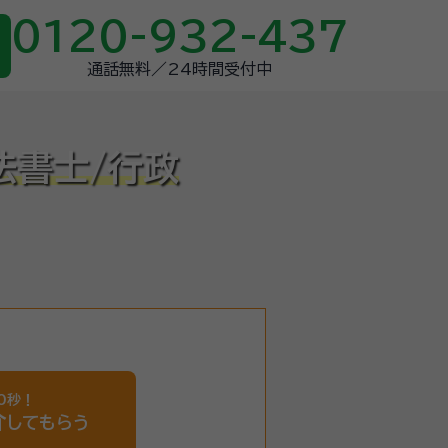
0120-932-437
通話無料／24時間受付中
法書士/行政
0秒！
介
してもらう