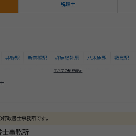
税理士
井野駅
新前橋駅
群馬総社駅
八木原駅
敷島駅
檜曽駅
土合駅
小出駅
土樽駅
越後中里駅
岩原ス
すべての駅を表示
士
塩沢駅
六日町駅
五日町駅
浦佐駅
八色駅
越後
谷駅
宮内駅
長岡駅
の行政書士事務所です。
書士事務所