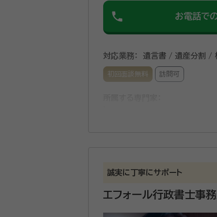
phone
お電話で
対応業務：
遺言書 / 遺産分割 /
初回面談無料
訪問可
所属する専門家：
細野 佳之（ほその よしゆき）
事務所口コミ（抜粋）：
account_circle
満足度 5.0
ご利用時期：202
誠実に丁寧にサポート
面談の感想
人柄もよく、場所も前橋市内と近い
エフォール行政書士事務
契約後の感想
手続きも早く、親切で丁寧な対応で