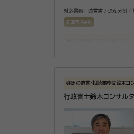
対応業務：
遺言書 / 遺産分割 /
初回面談無料
面倒な戸籍の収集や書類の作成
軽にご相談ください。
群馬の遺言・相続業務は鈴木コ
行政書士鈴木コンサルタ