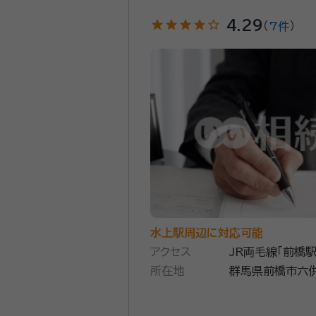
star
star
star
star
star_outline
4.29
（
7件
）
水上駅周辺に対応可能
アクセス
JR両毛線「前橋駅
所在地
群馬県前橋市六供