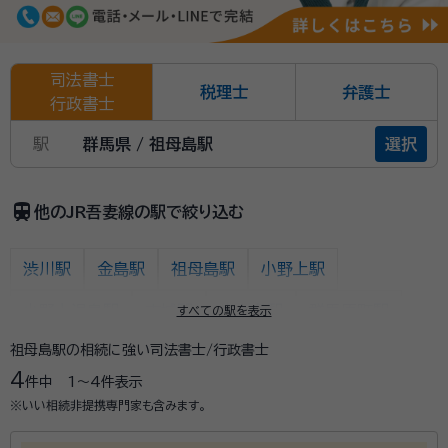
司法書士
税理士
弁護士
行政書士
駅
群馬県 / 祖母島駅
選択
train
他のJR吾妻線の駅で絞り込む
渋川駅
金島駅
祖母島駅
小野上駅
小野上温泉駅
市城駅
中之条駅
群馬原町駅
すべての駅を表示
祖母島駅の相続に強い司法書士/行政書士
郷原駅
矢倉駅
岩島駅
川原湯温泉駅
4
件中
1〜4
件表示
長野原草津口駅
群馬大津駅
羽根尾駅
袋倉駅
※いい相続非提携専門家も含みます。
万座・鹿沢口駅
大前駅