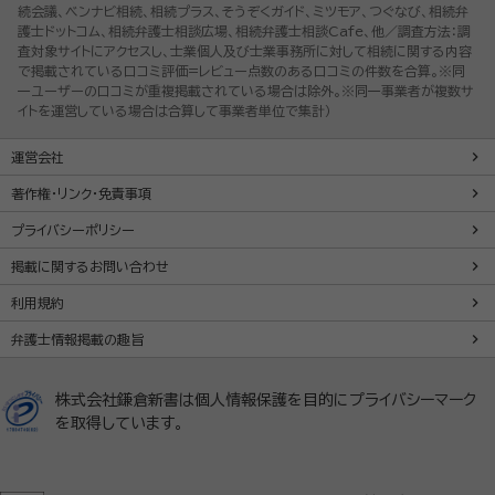
続会議、ベンナビ相続、相続プラス、そうぞくガイド、ミツモア、つぐなび、相続弁
護士ドットコム、相続弁護士相談広場、相続弁護士相談Cafe、他／調査方法：調
査対象サイトにアクセスし、士業個人及び士業事務所に対して相続に関する内容
で掲載されている口コミ評価=レビュー点数のある口コミの件数を合算。※同
一ユーザーの口コミが重複掲載されている場合は除外。※同一事業者が複数サ
イトを運営している場合は合算して事業者単位で集計）
運営会社
著作権・リンク・免責事項
プライバシーポリシー
掲載に関するお問い合わせ
利用規約
弁護士情報掲載の趣旨
株式会社鎌倉新書は個人情報保護を目的にプライバシーマーク
を取得しています。