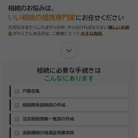
相続のお悩みは、
いい相続の提携専門家
にお任せください
大切な方を亡くしたばかりの中、やらなければならない
難しい手続
き
がたくさんあるのは、
ご家族にとって
大きな負担
keyboard_arrow_down
相続に必要な手続きは
こんなにあります
assignment
戸籍収集
assignment
相続関係説明図の作成
assignment
法定相続情報一覧図の作成
assignment
金融機関の残高証明書取得