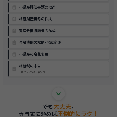
assignment
不動産評価書類の取得
assignment
相続財産目録の作成
assignment
遺産分割協議書の作成
assignment
金融機関の解約・名義変更
assignment
不動産の名義変更
相続税の申告
assignment
（要否の確認を含む）
keyboard_arrow_down
大丈夫
でも
。
圧倒的にラク！
専門家に頼めば