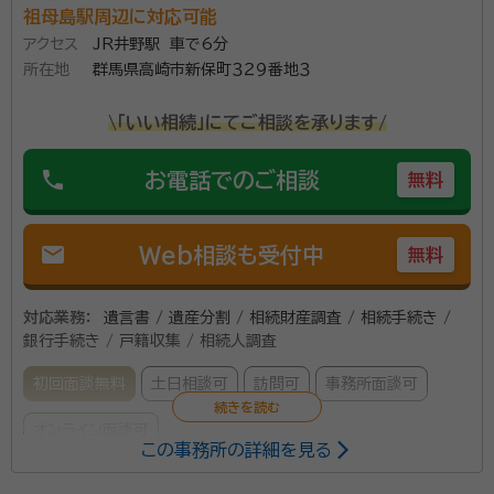
した不動産を売りたいといった要望にもワンストップで
祖母島駅周辺に対応可能
手続きできますので、ぜひご利用ください。 当行政書士
アクセス
JR井野駅 車で6分
事務所では取り扱えない業務（不動産名義書き換え登記
所在地
群馬県高崎市新保町３２９番地３
資格等：
行政書士, 宅地建物取引士・AFP
や相続税の手続きなど）についても、提携の司法書士・
所属団体：
群馬県行政書士会
税理士等に引継または紹介ができますので、まずは一度
\「いい相続」にてご相談を承ります/
ご相談ください。 なお、すでに相続人間に紛議が発生し
phone
お電話でのご相談
無料
ている案件については、行政書士が手続きをすることが
弁護士法により禁じられているため、お引き受けできま
せん。あらかじめご了承願います。
mail
Web相談も受付中
無料
対応業務：
遺言書 / 遺産分割 / 相続財産調査 / 相続手続き /
銀行手続き / 戸籍収集 / 相続人調査
初回面談無料
土日相談可
訪問可
事務所面談可
オンライン面談可
この事務所の詳細を見る
所属する専門家：