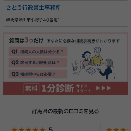
さとう行政書士事務所
鈴木 康介（すずき こうすけ）
行政書士
群馬県渋川市小野子４０番地１
群馬での遺言相続業務のご相談は、文書作成に強い鈴
木コンサル事務所にお任せ下さい。 相続は遺言書のあ
るなしによって進め方が異なります。また決められた時
間の中で、相続人全員と合意しなくてはなりません。そ
こには遺産分割の手続きや書類作成が必要となります。
資格等：
行政書士
先立っての相続人関係や財産の調査も必要となります。
所属団体：
群馬県行政書士会
財産調査および相続人調査、また遺産分割協議書の作
成は当事務所にお任せ下さい。
群馬県の最新の口コミを見る
star
star
star
star
star
star
star
star
st
5