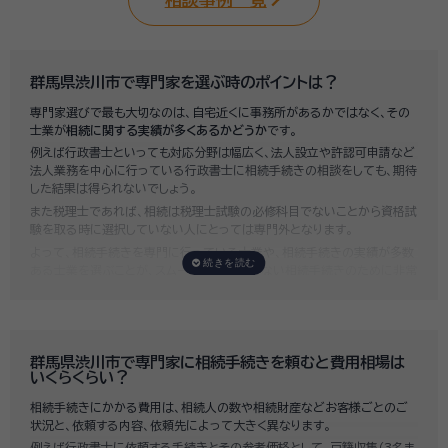
群馬県渋川市で専門家を選ぶ時のポイントは？
専門家選びで最も大切なのは、自宅近くに事務所があるかではなく、その
士業が
相続に関する実績が多くあるかどうか
です。
例えば行政書士といっても対応分野は幅広く、法人設立や許認可申請など
法人業務を中心に行っている行政書士に相続手続きの相談をしても、期待
した結果は得られないでしょう。
また税理士であれば、相続は税理士試験の必修科目でないことから資格試
験を取る時に選択していない人にとっては専門外となります。
よって、相続手続きを専門に行っている士業や、相続手続きの実績が多数
ある士業を選ぶことが、スムーズで間違いのない相続手続きのために非常
に重要になります。
いい相続では、相続手続きに強い経験豊富な行政書士・税理士と多数提携
しており、
お客様のご要望にそった専門家選びを無料でサポート
していま
す。専門家選びでお困りの方は、お気軽にご相談ください。
群馬県渋川市で専門家に相続手続きを頼むと費用相場は
いくらくらい？
相続手続きにかかる費用は、相続人の数や相続財産などお客様ごとのご
状況と、依頼する内容、依頼先によって大きく異なります。
例えば行政書士に依頼する手続きとその参考価格として、戸籍収集（3名ま