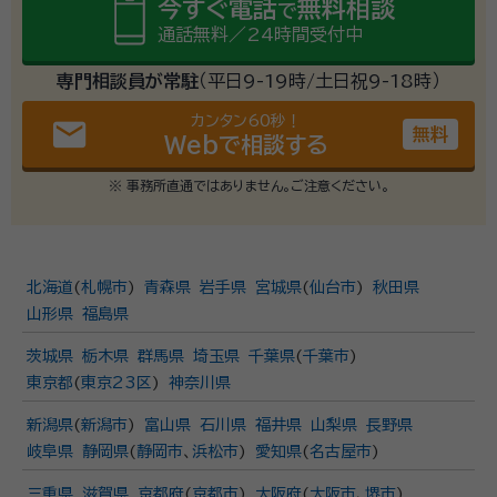
今すぐ電話
無料相談
で
通話無料／24時間受付中
専門相談員が常駐
（平日9-19時/土日祝9-18時）
カンタン60秒！
email
無料
Webで相談する
※ 事務所直通ではありません。ご注意ください。
北海道
(
札幌市
)
青森県
岩手県
宮城県
(
仙台市
)
秋田県
山形県
福島県
茨城県
栃木県
群馬県
埼玉県
千葉県
(
千葉市
)
東京都
(
東京23区
)
神奈川県
新潟県
(
新潟市
)
富山県
石川県
福井県
山梨県
長野県
岐阜県
静岡県
(
静岡市
、
浜松市
)
愛知県
(
名古屋市
)
三重県
滋賀県
京都府
(
京都市
)
大阪府
(
大阪市
、
堺市
)