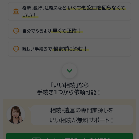
いくつも窓口を回らなくて
役所、銀行、法務局など
account_balance
いい！
schedule
早くて正確！
自分でやるより
sentiment_satisfied_alt
悩まずに済む！
難しい手続きで
keyboard_arrow_down
「いい相続」
なら
手続き1つから
依頼可能！
相続・遺言
の専門家探しを
いい相続が
無料サポート！