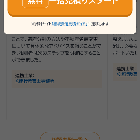
一括見積りスタート
無料
相続をどのように進めるべきか分からない
車のみで、不
状況でした。
た。
いい相続では、相続手続きの流れや必要書
いい相続で
※姉妹サイト
「相続費用見積ガイド」
に遷移します
類の確認を行い、地元の行政書士による無
もりを案内し
料面談をご案内しました。専門家と直接会う
割協議書作
ことで、遺産分割の方法や不動産名義変更
整えました。
について具体的なアドバイスを得ることがで
減し、必要な
き、相談者は次のステップを明確にすること
ポートいたし
ができました。
連携士業：
くぼ行政書
連携士業：
くぼ行政書士事務所
相談事例一覧