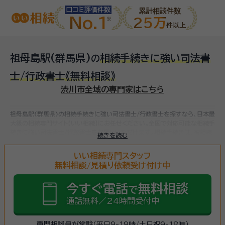
口コミ評価件数
累計相談件数
No.1
25万
件以上
祖母島駅(群馬県)
相続手続きに強い司法書
の
士/行政書士
《無料相談》
渋川市全域の専門家はこちら
祖母島駅(群馬県)の相続手続きに強い司法書士/行政書士を探すなら、日本最
大級の相続専門サイト【いい相続】にお任せください。
全国で対応可能な相続手
続きに強い司法書士/行政書士をお探しいただけます。
相続手続きは、被相続
続きを読む
人（故人）の財産を引き継ぐために必要な手続きです。相続人・相続財産の確
認、遺言書の確認、遺産分割協議、相続財産の名義変更、相続税の申告・納税
いい相続専門スタッフ
（相続財産が基礎控除額を超えていた場合）など多岐に渡るため、相続手続き
無料相談/見積り依頼受け付け中
に強い専門家に
まずは相談
しましょう。
今すぐ電話
無料相談
で
通話無料／24時間受付中
専門相談員が常駐
（平日9-19時/土日祝9-18時）