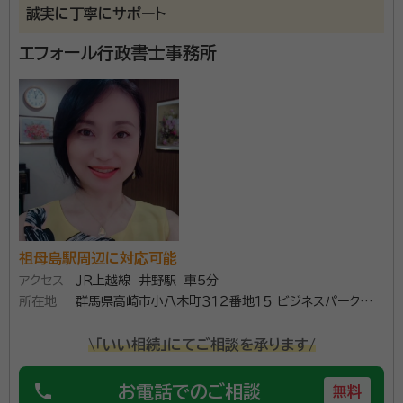
誠実に丁寧にサポート
エフォール行政書士事務所
祖母島駅周辺に対応可能
アクセス
ＪＲ上越線 井野駅 車5分
所在地
群馬県高崎市小八木町３１２番地１５ ビジネスパーク小
八木２０６
\「いい相続」にてご相談を承ります/
phone
お電話でのご相談
無料