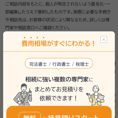
ご相談内容をもとに、個人が特定されないよう匿名化・一
部編集したうえで要約したものです。実際に必要な手続き
や相談先は、お客様の状況により異なるため、詳しくは専
門家や相談窓口へご確認ください。
費
用
相
場
がすぐにわかる！
遺産分割
相続登記
相続手続き
戸籍収集
遺産分割
父母の続いた相続で不動産名義
故人の車
司法書士 / 行政書士 / 税理士
変更に悩む
書作成依
相続に強い複数の専門家
に
相談者は昨年11月に父を、今年2月に母を
相談者は約1
まとめてお見積りを
亡くし、相続手続きを進める必要がありまし
義変更せずに
た。不動産として家屋、宅地、畑、田んぼがあ
が悪くなり廃
依頼できます！
り、遺言書はなく、妹とともに相続人となっ
続きの際、
ています。特に家屋の名義を相談者と妹の
が必要だと
共有にできるかどうかを悩んでおり、父母の
を依頼できる