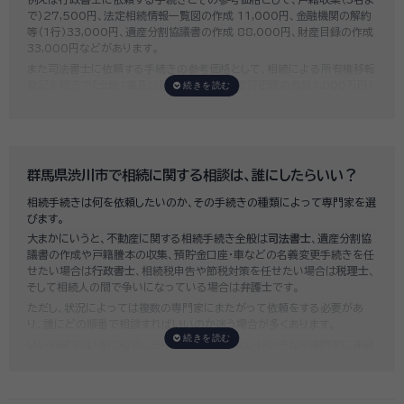
で）27,500円、法定相続情報一覧図の作成 11,000円、金融機関の解約
等（1行）33,000円、遺産分割協議書の作成 88,000円、財産目録の作成
33,000円などがあります。
また司法書士に依頼する手続きの参考価格として、相続による所有権移転
登記手続きで「土地1筆及び建物1棟（固定資産評価額の合計1,000万円）
法定相続人3名のうち1名が単独相続した場合」の費用相場の目安は6万円
～8万円程です。
既に揉めてしまっている場合は弁護士しか対応ができませんが、その場合
は着手金だけで約20万円～30万円、そのほか出張費や成果報酬を合わ
せると100万円近くかそれ以上費用がかかってしまう場合もあるなど、非
群馬県渋川市で相続に関する相談は、誰にしたらいい？
常に高額になります。
相続手続きは何を依頼したいのか、その手続きの種類によって専門家を選
いい相続では、
お客様ごとに必要な相続手続きを明らかにし、無料で見積
びます。
もり
をお出ししております。予算に合わせてご自身で対応できないものの
大まかにいうと、不動産に関する相続手続き全般は
司法書士
、遺産分割協
み依頼することも可能ですので、まずはお気軽にご相談ください。
議書の作成や戸籍謄本の収集、預貯金口座・車などの名義変更手続きを任
せたい場合は
行政書士
、相続税申告や節税対策を任せたい場合は
税理士
、
そして相続人の間で争いになっている場合は
弁護士
です。
ただし、状況によっては複数の専門家にまたがって依頼をする必要があ
り、誰にどの順番で相談すればいいのか迷う場合が多くあります。
いい相続では「誰に相談したらいいかわからない」「いきなり専門家に連絡
するのはちょっと…」という方のために、専門相談員がお客様のご状況を
お伺いした上で、
適切な相談先を無料でご案内
しております。お気軽にご
相談ください。