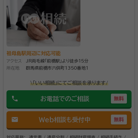
祖母島駅周辺に対応可能
アクセス
JR両毛線「前橋駅」より徒歩15分
所在地
群馬県前橋市六供町1350番地1
\「いい相続」にてご相談を承ります/
phone
お電話でのご相談
無料
mail
Web相談も受付中
無料
対応業務：
遺言書 / 遺産分割 / 相続財産調査 / 相続手続き /