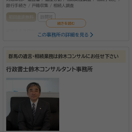
銀行手続き / 戸籍収集 / 相続人調査
初回面談無料
訪問可
所属する専門家：
この事務所の詳細を見る
細野 佳之（ほその よしゆき）
行政書士
事務所口コミ（抜粋）：
群馬の遺言・相続業務は鈴木コンサルにお任せ下さい
account_circle
満足度 5.0
ご利用時期：2023/11
行政書士鈴木コンサルタント事務所
面談の感想
人柄もよく、場所も前橋市内と近いため、決めました。対応も早くて良か
ったです。
契約後の感想
手続きも早く、親切で丁寧な対応でした。また、利用したいと思います。
令和3年10月に開設した、相続を専門とする行政書士
事務所です。宅建事務所も併設しておりますので、相続