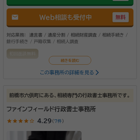
mail
Web相談も受付中
無料
対応業務：
遺言書 / 遺産分割 / 相続財産調査 / 相続手続き /
銀行手続き / 戸籍収集 / 相続人調査
初回面談無料
この事務所の詳細を見る
面倒な戸籍の収集や書類の作成・・・相続手続きについ
て、金融機関出身の「身近な街の法律家」行政書士がお
手伝いします。お気軽にご相談ください。
前橋市六供町にある、相続専門の行政書士事務所です。
ファインフィールド行政書士事務所
star
star
star
star
star_outline
4.29
（
7件
）