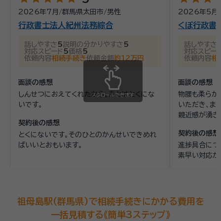
2026年7月
/
群馬県太田市
/
男性
2026年5月
行政書士法人紀州法務綜合
くぼ行政書
話しやすさ
5
説明の分かりやすさ
5
話しやすさ
対応スピード
5
価格
5
対応スピー
依頼内容
相続手続き
依頼金額
約12万円
依頼内容
相
面談の感想
面談の感想
しんせつにおえてくれたから。あとはとくにな
物腰も柔らか
スクロールできます
いです。
いただき、ま
親近感が湧き
契約後の感想
契約後の感想
とくにないです。そのひとのかんせいできめれ
ばいいとおもいます。
進捗具合につ
素早い対応が
祖母島駅(群馬県)で相続手続きにかかる費用を
一括見積する《簡単3ステップ》