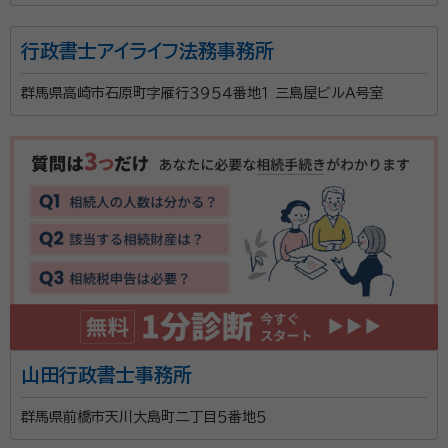
所属する専門家：
行政書士アイライフ法務事務所
野澤 研司（ノザワ ケンジ）
行政書士
群馬県高崎市石原町字雁行３９５４番地１ 三島屋ビルＡ号室
経歴：
平成13年(2001) 日本大学法学部法律学科卒業 平成23年
(2011) 行政書士試験合格 令和5年(2023) 群馬県行政書士会
入会
当事務所では遺言書の作成、成年後見に関するご相談、
死後の事務手続き、遺産分割協議書の作成など、相続に
関するお手続きを全般的にサポートさせて頂いておりま
す。 空き家対策や相続土地国庫帰属制度の普及にも積
極的に取り組んで参ります。
資格等：
行政書士、宅地建物取引士
所属団体：
群馬県行政書士会
山田行政書士事務所
群馬県前橋市天川大島町二丁目５番地５