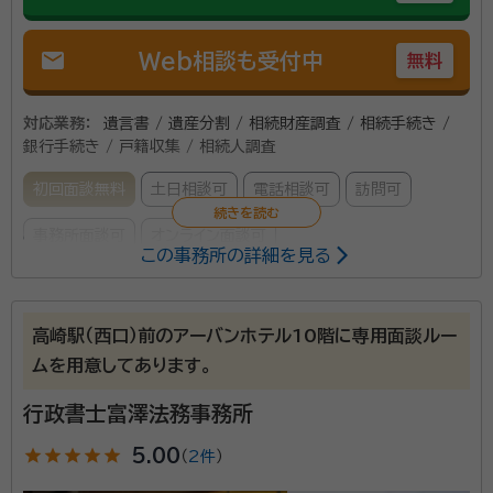
mail
Web相談も受付中
無料
対応業務：
遺言書 / 遺産分割 / 相続財産調査 / 相続手続き /
銀行手続き / 戸籍収集 / 相続人調査
初回面談無料
土日相談可
電話相談可
訪問可
事務所面談可
オンライン面談可
この事務所の詳細を見る
所属する専門家：
本間敦朗
行政書士
高崎駅（西口）前のアーバンホテル10階に専用面談ルー
経歴：
1972年(S47)11月 新潟県村上市生まれ 1988年(S63)3月
ムを用意してあります。
村上市立上海府中学校卒業 1993年(H5)3月 長岡工業高等専門学校卒
業 ～1998年(H10) 汎用コンピュータの筐体設計業務に従事 ～2000
行政書士富澤法務事務所
年(H12) ダイカスト金型加工データ作成業務に従事 ～2005年(H17)
身近な方がお亡くなりになり、悲しみのさなかでもやら
半導体製造装置の機構設計業務に従事 ～2008年(H20) 大型観光バス
star
star
star
star
star
5.00
の車体設計業務に従事 ～2019年(R1) ロケットの試験治工具設計業務
（
2件
）
なければいけないのが相続手続き。 お客様に分かりや
に従事 2019年(R1)5月～ 行政書士本間事務所開業、5回目の転職にし
すく説明し、お客様のご要望をお伺いしながら丁寧かつ