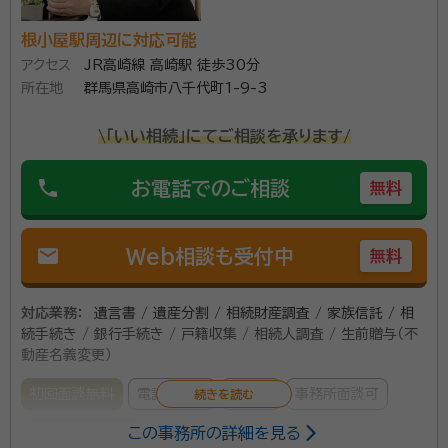
行政書士が、高崎市を中心に群馬県全域の相続手続き
資格等：
行政書士
根小屋駅周辺に対応可能
に素早く対応いたします。難しくて、めんどうくさい書類
所属団体：
群馬県行政書士会 （一社）高崎法人会
アクセス
JR高崎線 高崎駅 徒歩30分
の作成・相談はお任せ下さい。
所在地
群馬県高崎市八千代町1-9-3
\「いい相続」にてご相談を承ります/
phone
お電話でのご相談
無料
mail
Web相談も受付中
無料
対応業務：
遺言書 / 遺産分割 / 相続財産調査 / 家族信託 / 相
続手続き / 銀行手続き / 戸籍収集 / 相続人調査 / 生前贈与（不
動産名義変更）
初回面談無料
電話相談可
訪問可
事務所面談可
この事務所の詳細を見る
オンライン面談可