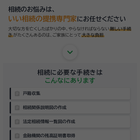
相続のお悩みは、
いい相続の提携専門家
にお任せください
大切な方を亡くしたばかりの中、やらなければならない
難しい手続
き
がたくさんあるのは、
ご家族にとって
大きな負担
keyboard_arrow_down
相続に必要な手続きは
こんなにあります
assignment
戸籍収集
assignment
相続関係説明図の作成
assignment
法定相続情報一覧図の作成
assignment
金融機関の残高証明書取得