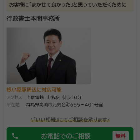
お客様に「まかせて良かった」と思っていただくために
行政書士本間事務所
根小屋駅周辺に対応可能
アクセス
上信電鉄 山名駅 徒歩10分
所在地
群馬県高崎市元島名町６５５－４０１号室
\「いい相続」にてご相談を承ります/
phone
お電話でのご相談
無料