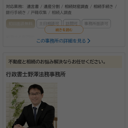
対応業務：
遺言書 / 遺産分割 / 相続財産調査 / 相続手続き /
銀行手続き / 戸籍収集 / 相続人調査
初回面談無料
土日相談可
訪問可
事務所面談可
所属する専門家：
この事務所の詳細を見る
富澤 将明（とみざわ まさあき）
行政書士
経歴：
■1951年8月 高崎市出身 ■1975年3月 法政大学法学部
卒業 ■1975年4月 サンヨー食品(株)入社 本社経理
不動産と相続のお悩み解決ならお任せください。
部資材課、営業本部、 営業企画本部、営業職として
東京支店・仙台支店・北関東支 店・長野営
事務所口コミ（抜粋）：
行政書士野澤法務事務所
業所・東京営業所 等を歴任 ■2007年3月 役職定年を
契機に退社 ■2007年4月 行政書士開業の為の活動を開始 ▽LEC
account_circle
満足度 5.0
ご利用時期：2022/7
東京リーガルマインドにて 全ノウハウセミナー講座受講 ▽富士通
にてパソコン研修 （7月、Microsoft社Excel Specialist認定取
得） ■2007年9月 群馬県行政書士会登録 ■2007年10月 行政書
食品メーカーに32年間勤務した後、行政書士としての
士事務所開業 ■2008年3月 申請取次資格取得（法務大臣許可）
キャリアを歩み始めました。 『あの行政書士に頼めば、何
でも対応して解決してくれる』という信頼感と期待感を
持ってもらえる行政書士になる事が目標です。 ベテラン