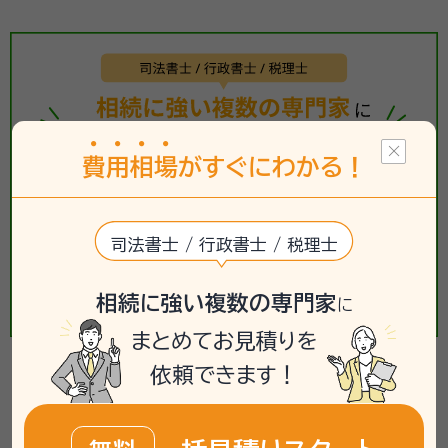
費
用
相
場
がすぐにわかる！
司法書士 / 行政書士 / 税理士
相続に強い複数の専門家
に
まとめてお見積りを
依頼できます！
【相続手続き】の相談事例
掲載している相談事例は、「いい相続」で過去にお受けした