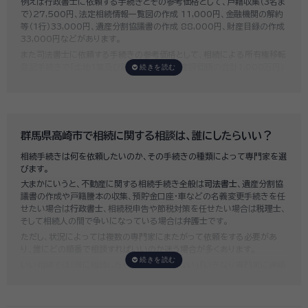
例えば行政書士に依頼する手続きとその参考価格として、戸籍収集（3名ま
で）27,500円、法定相続情報一覧図の作成 11,000円、金融機関の解約
等（1行）33,000円、遺産分割協議書の作成 88,000円、財産目録の作成
33,000円などがあります。
また司法書士に依頼する手続きの参考価格として、相続による所有権移転
登記手続きで「土地1筆及び建物1棟（固定資産評価額の合計1,000万円）
法定相続人3名のうち1名が単独相続した場合」の費用相場の目安は6万円
～8万円程です。
既に揉めてしまっている場合は弁護士しか対応ができませんが、その場合
は着手金だけで約20万円～30万円、そのほか出張費や成果報酬を合わ
せると100万円近くかそれ以上費用がかかってしまう場合もあるなど、非
群馬県高崎市で相続に関する相談は、誰にしたらいい？
常に高額になります。
相続手続きは何を依頼したいのか、その手続きの種類によって専門家を選
いい相続では、
お客様ごとに必要な相続手続きを明らかにし、無料で見積
びます。
もり
をお出ししております。予算に合わせてご自身で対応できないものの
大まかにいうと、不動産に関する相続手続き全般は
司法書士
、遺産分割協
み依頼することも可能ですので、まずはお気軽にご相談ください。
議書の作成や戸籍謄本の収集、預貯金口座・車などの名義変更手続きを任
せたい場合は
行政書士
、相続税申告や節税対策を任せたい場合は
税理士
、
そして相続人の間で争いになっている場合は
弁護士
です。
ただし、状況によっては複数の専門家にまたがって依頼をする必要があ
り、誰にどの順番で相談すればいいのか迷う場合が多くあります。
いい相続では「誰に相談したらいいかわからない」「いきなり専門家に連絡
するのはちょっと…」という方のために、専門相談員がお客様のご状況を
お伺いした上で、
適切な相談先を無料でご案内
しております。お気軽にご
相談ください。