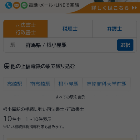
司法書士
税理士
弁護士
行政書士
駅
群馬県 / 根小屋駅
選択
train
他の上信電鉄の駅で絞り込む
高崎駅
南高崎駅
根小屋駅
高崎商科大学前駅
山名駅
西山名駅
馬庭駅
吉井駅
西吉井駅
すべての駅を表示
根小屋駅の相続に強い司法書士/行政書士
上州新屋駅
上州福島駅
東富岡駅
上州富岡駅
10
件中
1〜10
件表示
西富岡駅
上州七日市駅
上州一ノ宮駅
神農原駅
※いい相続非提携専門家も含みます。
南蛇井駅
千平駅
下仁田駅
佐野のわたし駅