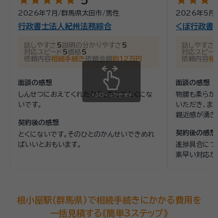
star
star
star
star
star
star
star
star
st
2026年7月
/
群馬県太田市
/
男性
2026年5月
行政書士法人紀州法務綜合
くぼ行政書
話しやすさ
5
説明の分かりやすさ
5
話しやすさ
対応スピード
5
価格
5
対応スピー
依頼内容
相続手続き
依頼金額
約12万円
依頼内容
相
面談の感想
面談の感想
しんせつにおえてくれたから。あとはとくにな
物腰も柔らか
スクロールできます
いです。
いただき、ま
親近感が湧き
契約後の感想
契約後の感想
とくにないです。そのひとのかんせいできめれ
ばいいとおもいます。
進捗具合につ
素早い対応が
根小屋駅(群馬県)で相続手続きにかかる費用を
一括見積する《簡単3ステップ》