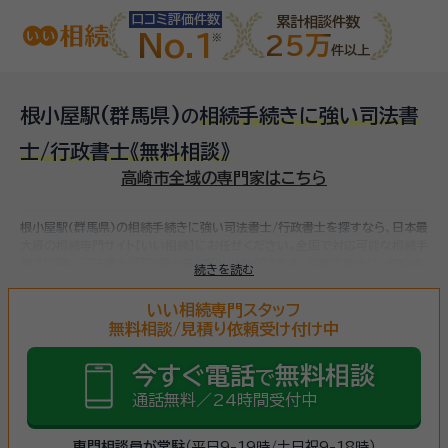
口コミ評価件数
累計相談件数
No.1
25万
件以上
根小屋駅(群馬県)
相続手続きに強い司法書
の
士/行政書士
《無料相談》
高崎市全域の専門家はこちら
根小屋駅(群馬県)の相続手続きに強い司法書士/行政書士を探すなら、日本最
大級の相続専門サイト【いい相続】にお任せください。
全国で対応可能な相続手
続きに強い司法書士/行政書士をお探しいただけます。
相続手続きは、被相続
続きを読む
人（故人）の財産を引き継ぐために必要な手続きです。相続人・相続財産の確
認、遺言書の確認、遺産分割協議、相続財産の名義変更、相続税の申告・納税
いい相続専門スタッフ
（相続財産が基礎控除額を超えていた場合）など多岐に渡るため、相続手続き
無料相談/見積り依頼受け付け中
に強い専門家に
まずは相談
しましょう。
今すぐ電話
無料相談
で
通話無料／24時間受付中
専門相談員が常駐
（平日9-19時/土日祝9-18時）