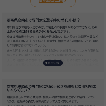
相談事例一覧
群馬県高崎市で専門家を選ぶ時のポイントは？
専門家選びで最も大切なのは、自宅近くに事務所があるかではなく、その
士業が
相続に関する実績が多くあるかどうか
です。
例えば行政書士といっても対応分野は幅広く、法人設立や許認可申請など
法人業務を中心に行っている行政書士に相続手続きの相談をしても、期待
した結果は得られないでしょう。
また税理士であれば、相続は税理士試験の必修科目でないことから資格試
験を取る時に選択していない人にとっては専門外となります。
よって、相続手続きを専門に行っている士業や、相続手続きの実績が多数
ある士業を選ぶことが、スムーズで間違いのない相続手続きのために非常
に重要になります。
いい相続では、相続手続きに強い経験豊富な行政書士・税理士と多数提携
しており、
お客様のご要望にそった専門家選びを無料でサポート
していま
す。専門家選びでお困りの方は、お気軽にご相談ください。
群馬県高崎市で専門家に相続手続きを頼むと費用相場は
いくらくらい？
相続手続きにかかる費用は、相続人の数や相続財産などお客様ごとのご
状況と、依頼する内容、依頼先によって大きく異なります。