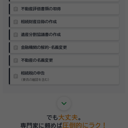
assignment
不動産評価書類の取得
assignment
相続財産目録の作成
assignment
遺産分割協議書の作成
assignment
金融機関の解約・名義変更
assignment
不動産の名義変更
相続税の申告
assignment
（要否の確認を含む）
keyboard_arrow_down
大丈夫
でも
。
圧倒的にラク！
専門家に頼めば