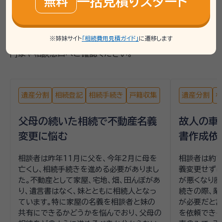
一括見積りスタート
無料
ご相談内容をもとに、個人が特定されないよう匿名化・一
部編集したうえで要約したものです。実際に必要な手続き
や相談先は、お客様の状況により異なるため、詳しくは専
※姉妹サイト
「相続費用見積ガイド」
に遷移します
門家や相談窓口へご確認ください。
遺産分割
相続登記
相続手続き
戸籍収集
遺産分割
父母の続いた相続で不動産名義
故人の車
変更に悩む
書作成依
相談者は昨年11月に父を、今年2月に母を
相談者は約1
亡くし、相続手続きを進める必要がありまし
義変更せずに
た。不動産として家屋、宅地、畑、田んぼがあ
が悪くなり廃
り、遺言書はなく、妹とともに相続人となっ
続きの際、
ています。特に家屋の名義を相談者と妹の
が必要だと
共有にできるかどうかを悩んでおり、父母の
を依頼できる