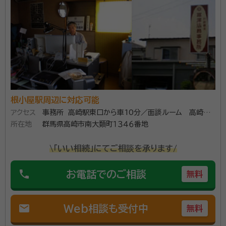
て天職に就く 2020年(R1)9月 申請取次行政書士資格取得
誠実に手続きを進めていきます。 その手続き必要な
の？など、ご不明点がございましたら遠慮なさらずにお
資格等：
行政書士
っしゃってください。
所属団体：
群馬県行政書士会
根小屋駅周辺に対応可能
アクセス
事務所 高崎駅東口から車10分／面談ルーム 高崎駅
所在地
西口駅前 徒歩1分
群馬県高崎市南大類町１３４６番地
\「いい相続」にてご相談を承ります/
phone
お電話でのご相談
無料
mail
Web相談も受付中
無料