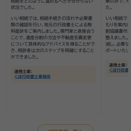
相続をどのように進めるべきか分からない
車のみで、不
状況でした。
た。
いい相続では、相続手続きの流れや必要書
いい相続で
類の確認を行い、地元の行政書士による無
もりを案内し
料面談をご案内しました。専門家と直接会う
割協議書作
ことで、遺産分割の方法や不動産名義変更
整えました。
について具体的なアドバイスを得ることがで
減し、必要な
き、相談者は次のステップを明確にすること
ポートいたし
ができました。
連携士業：
くぼ行政書
連携士業：
くぼ行政書士事務所