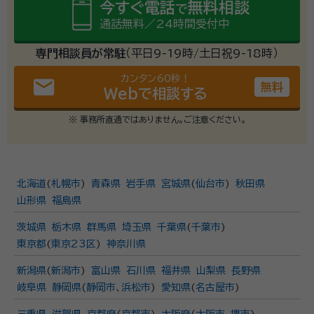
今すぐ電話
無料相談
で
通話無料／24時間受付中
専門相談員が常駐
（平日9-19時/土日祝9-18時）
カンタン60秒！
email
無料
Webで相談する
※ 事務所直通ではありません。ご注意ください。
北海道
(
札幌市
)
青森県
岩手県
宮城県
(
仙台市
)
秋田県
山形県
福島県
茨城県
栃木県
群馬県
埼玉県
千葉県
(
千葉市
)
東京都
(
東京23区
)
神奈川県
新潟県
(
新潟市
)
富山県
石川県
福井県
山梨県
長野県
岐阜県
静岡県
(
静岡市
、
浜松市
)
愛知県
(
名古屋市
)