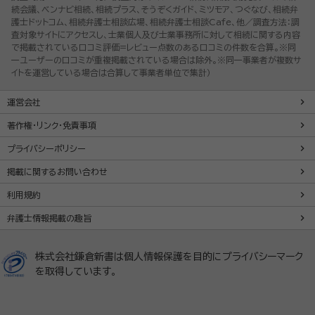
続会議、ベンナビ相続、相続プラス、そうぞくガイド、ミツモア、つぐなび、相続弁
護士ドットコム、相続弁護士相談広場、相続弁護士相談Cafe、他／調査方法：調
査対象サイトにアクセスし、士業個人及び士業事務所に対して相続に関する内容
で掲載されている口コミ評価=レビュー点数のある口コミの件数を合算。※同
一ユーザーの口コミが重複掲載されている場合は除外。※同一事業者が複数サ
イトを運営している場合は合算して事業者単位で集計）
運営会社
著作権・リンク・免責事項
プライバシーポリシー
掲載に関するお問い合わせ
利用規約
弁護士情報掲載の趣旨
株式会社鎌倉新書は個人情報保護を目的にプライバシーマーク
を取得しています。