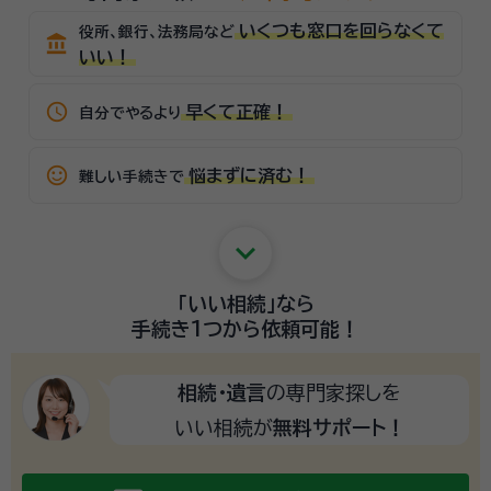
いくつも窓口を回らなくて
役所、銀行、法務局など
account_balance
いい！
schedule
早くて正確！
自分でやるより
sentiment_satisfied_alt
悩まずに済む！
難しい手続きで
keyboard_arrow_down
「いい相続」
なら
手続き1つから
依頼可能！
相続・遺言
の専門家探しを
いい相続が
無料サポート！