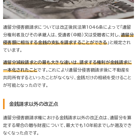
遺留分侵害額請求については改正後民法第1046条によって「遺留
分権利者及びその承継人は、受遺者（中略）又は受贈者に対し、
遺留分
侵害額に相当する金銭の支払を請求することができる
」と規定され
ています。
遺留分減殺請求との最も大きな違いは、請求する権利が金銭請求に
一本化されたこと
です。これにより遺留分侵害額請求後に不動産を
共同所有するといったことがなくなり、金銭だけの相続を受けること
が可能となったのです。
金銭請求以外の改正点
遺留分侵害額請求権における金銭請求以外の改正点は、遺留分を算
定する場合の贈与財産について、最大でも10年前までしか遡及でき
なくなった点です。