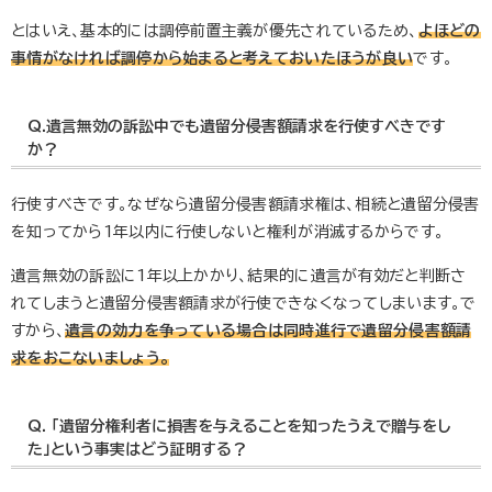
とはいえ、基本的には調停前置主義が優先されているため、
よほどの
事情がなければ調停から始まると考えておいたほうが良い
です。
Q.遺言無効の訴訟中でも遺留分侵害額請求を行使すべきです
か？
行使すべきです。なぜなら遺留分侵害額請求権は、相続と遺留分侵害
を知ってから1年以内に行使しないと権利が消滅するからです。
遺言無効の訴訟に1年以上かかり、結果的に遺言が有効だと判断さ
れてしまうと遺留分侵害額請求が行使できなくなってしまいます。で
すから、
遺言の効力を争っている場合は同時進行で遺留分侵害額請
求をおこないましょう。
Q. 「遺留分権利者に損害を与えることを知ったうえで贈与をし
た」という事実はどう証明する？