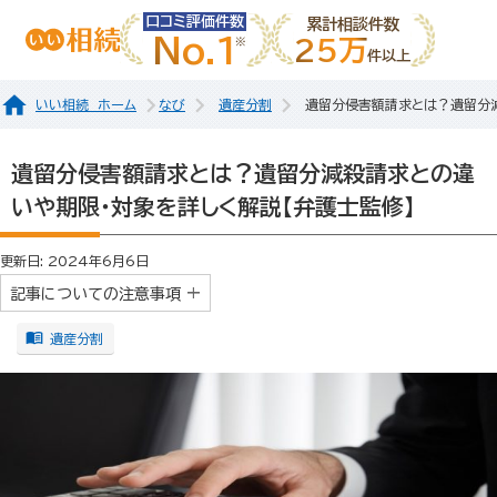
口コミ評価件数
累計相談件数
No.1
25万
件以上
いい相続 ホーム
なび
遺産分割
遺留分侵害額請求とは？遺留分減
遺留分侵害額請求とは？遺留分減殺請求との違
いや期限・対象を詳しく解説【弁護士監修】
更新日: 2024年6月6日
記事についての注意事項
遺産分割