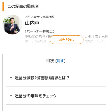
この記事の監修者
みらい総合法律事務所
山内亘
〈パートナー弁護士〉
不動産のある相続問題の解決を得意とし、他士業とも連
携して依頼者に最適な解決を目指す。『相続のことがマ
ンガで3時間でわかる本』など執筆も多数。一般社団法
人相続総合支援協会理事。
目次
[
隠す
]
▶
みらい総合法律事務所
遺留分減殺（侵害額）請求とは？
遺留分の意味をチェック