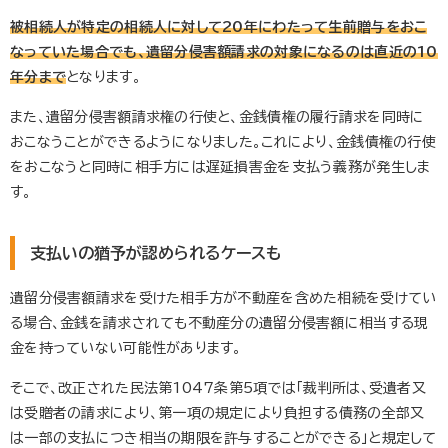
被相続人が特定の相続人に対して20年にわたって生前贈与をおこ
なっていた場合でも、遺留分侵害額請求の対象になるのは直近の10
年分まで
となります。
また、遺留分侵害額請求権の行使と、金銭債権の履行請求を同時に
おこなうことができるようになりました。これにより、金銭債権の行使
をおこなうと同時に相手方には遅延損害金を支払う義務が発生しま
す。
支払いの猶予が認められるケースも
遺留分侵害額請求を受けた相手方が不動産を含めた相続を受けてい
る場合、金銭を請求されても不動産分の遺留分侵害額に相当する現
金を持っていない可能性があります。
そこで、改正された民法第1047条第5項では「裁判所は、受遺者又
は受贈者の請求により、第一項の規定により負担する債務の全部又
は一部の支払につき相当の期限を許与することができる」と規定して