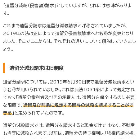
「遺留分減殺（侵害額）請求」としていますが、それには意味がありま
す。
これまで遺留分請求は遺留分減殺請求と呼称されていましたが、
2019年の法改正によって遺留分侵害額請求へと名称が変更となり
ました。そこでここからは、それぞれの違いについて解説していきまし
ょう。
遺留分減殺請求は旧制度
遺留分請求については、2019年6月30日まで遺留分減殺請求とい
う名称が用いられていました。これは民法1031条によって規定され
ており「遺留分権利者及びその承継人は、遺留分を保全するのに必要
な限度で、
遺贈及び前条に規定する贈与の減殺を請求することがで
きる
」と定められていたのです。
遺留分減殺請求では、遺留分を請求すると現金だけではなく、不動産
も均等に減殺されます。以前は、遺留分の持つ権利は「物権的請求権」