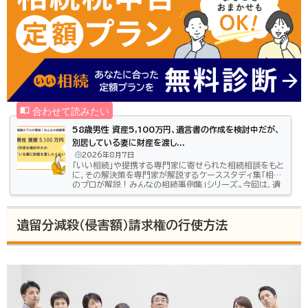
58歳男性 資産5,100万円、遺言書の作成を検討中だが、
別居している妻に財産を渡し...
2026年8月7日
「いい相続」や提携する専門家に寄せられた相続相談をもと
に、その解決策を専門家が解説するケーススタディ集「相続
のプロが解説！みんなの相続事例集」シリーズ。今回は、遺
言書を作成したいが別居中の妻に財産を渡したくない、58
歳男性の方からの相談事例をご紹介します。解説は、行政
書士加藤事務所の行政書士・加藤 昌孝さんです。遺言書に
遺留分減殺（侵害額）請求権の行使方法
よって、妻に財産を渡さないようにできる？相談内容生前
対策として遺言書の作成を考えています。10年くらい別居
している妻がいるのですが、財産を渡したくありません。離
婚には応じてくれませ...