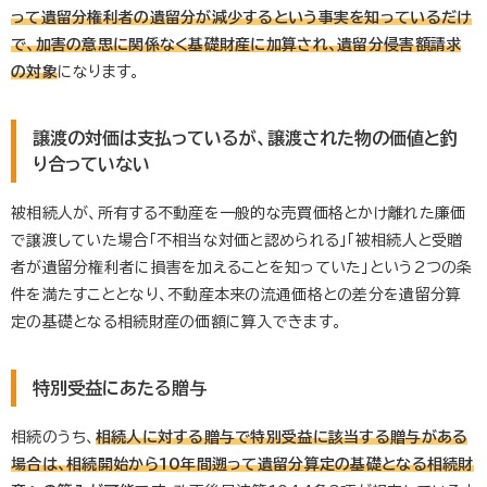
って遺留分権利者の遺留分が減少するという事実を知っているだけ
で、加害の意思に関係なく基礎財産に加算され、遺留分侵害額請求
の対象
になります。
譲渡の対価は支払っているが、譲渡された物の価値と釣
り合っていない
被相続人が、所有する不動産を一般的な売買価格とかけ離れた廉価
で譲渡していた場合「不相当な対価と認められる」「被相続人と受贈
者が遺留分権利者に損害を加えることを知っていた」という2つの条
件を満たすこととなり、不動産本来の流通価格との差分を遺留分算
定の基礎となる相続財産の価額に算入できます。
特別受益にあたる贈与
相続のうち、
相続人に対する贈与で特別受益に該当する贈与がある
場合は、相続開始から10年間遡って遺留分算定の基礎となる相続財