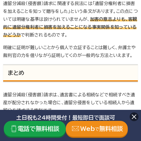
遺留分減殺（侵害額）請求に関連する民法には「遺留分権利者に損害
を加えることを知って贈与をした」という条文があります。この点につ
いては明確な基準は設けられていませんが、
加害の意志よりも、客観
的に遺留分権利者に損害を加えることになる事実関係を知っている
かどうか
で判断されるものです。
明確に証明が難しいことから個人で立証することは難しく、弁護士や
裁判官の力を借りながら証明してくのが一般的な方法といえます。
まとめ
遺留分減殺（侵害額）請求は、遺言書による相続などで相続すべき遺
産が配分されなかった場合に、遺留分侵害をしている相続人から遺
留分を請求する権利です。
土日祝も24時間受付！最短即日で面談可
今回は
電話で無料相談
Web
無料相談
で
遺留分減殺請求権の行使方法