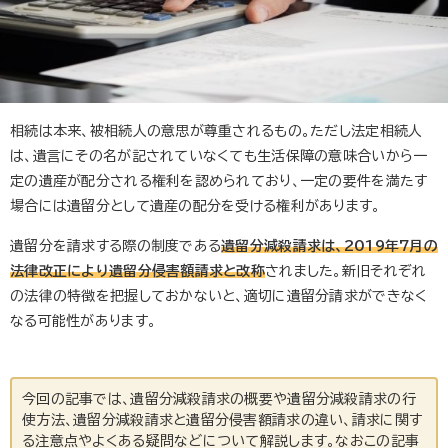
相続は本来、被相続人の意思が尊重されるもの。ただし法定相続人
は、遺言にその名が記されていなくても生活保障の意味合いから一
定の遺産が配分される権利を認められており、一定の要件を満たす
場合には遺留分として遺産の配分を受ける権利があります。
遺留分を請求する際の制度である
遺留分減殺請求は、2019年7月の
法律改正により遺留分侵害額請求と改称
されました。新旧それぞれ
の法律の特徴を把握しておかないと、適切に遺留分請求ができなく
なる可能性があります。
今回の記事では、遺留分減殺請求の概要や遺留分減殺請求の行
使方法、遺留分減殺請求と遺留分侵害額請求の違い、請求に関す
る注意点やよくある疑問などについて解説します。なおこの記事