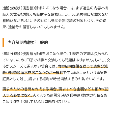
遺留分減殺（侵害額）請求をおこなう場合には、まず遺言の内容と相
続人の数を把握し、相続財産を確認しましょう。遺言書に記載のない
相続財産があれば、その財産は遺産分割協議の対象となり、その結
果、遺留分を侵害しないかもしれません。
内容証明郵便が一般的
遺留分減殺（侵害額）請求をおこなう場合、手続きの方法は決められ
ていないため、口頭で相手と交渉しても問題はありません。しかし、交
渉がスムーズに進まない場合には、
内容証明郵便を送って遺留分減
殺（侵害額）請求をおこなうのが一般的
です。請求したという事実を
証拠として残し、請求する権利が時効消滅するのを防ぐためです。
請求のための書面を作成する場合、請求すべき金額などを細かく記
入する必要はなく、
あくまでも遺留分減殺（侵害額）請求の行使をお
こなう点を主張していれば問題ありません。