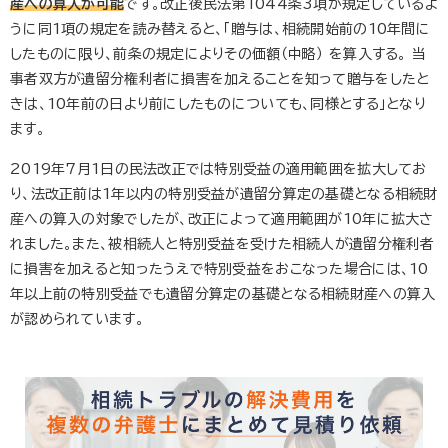
産への算入
が可能
です。改正後民法第1044条3項が規定しているよ
うに同1項の規定を読み替えると、「贈与は、相続開始前の10年間に
したものに限り、前条の規定によりその価額（中略） を算入する。 当
事者双方が遺留分権利者に損害を加えることを知って贈与をしたと
きは、10年前の日より前にしたものについても、同様とする」となり
ます。
2019年7月1日の民法改正では特別受益の適用範囲を拡大してお
り、法改正前は1年以内の特別受益が遺留分算定の基礎となる相続財
産への算入の対象でしたが、改正によって適用範囲が10年に拡大さ
れました。また、被相続人と特別受益を受けた相続人が遺留分権利者
に損害を加えると知ったうえで特別受益をおこなった場合には、10
年以上前の特別受益でも遺留分算定の基礎となる相続財産への算入
が認められています。