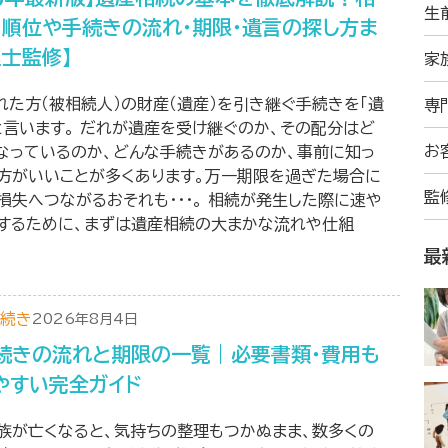
生
・順位や手続きの流れ・期限・遺言の探し方ま
理士監修】
家
れた方（被相続人）の財産（遺産）を引き継ぐ手続きを「遺
専
と言います。 だれが遺産を受け継ぐのか、その配分はど
お
なっているのか、どんな手続きがあるのか、事前に知っ
方がいいことが多くあります。万一期限を過ぎた場合に
監
損失へつながるおそれも・・・。 相続が発生した際に速や
するために、まずは遺産相続の大まかな流れや仕組
最
続き
2026年8月4日
続きの流れと期限の一覧｜必要書類・費用も
やすい完全ガイド
族が亡くなると、気持ちの整理もつかぬまま、数多くの