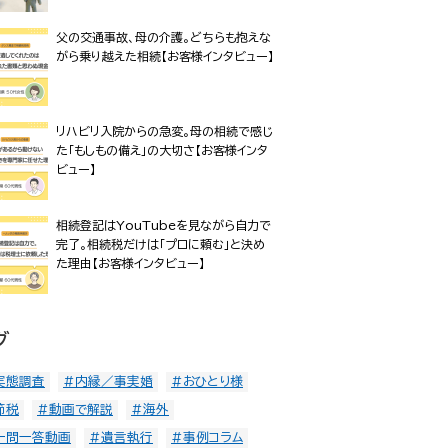
父の交通事故、母の介護。どちらも抱えな
がら乗り越えた相続【お客様インタビュー】
リハビリ入院からの急変。母の相続で感じ
た「もしもの備え」の大切さ【お客様インタ
ビュー】
相続登記はYouTubeを見ながら自力で
完了。相続税だけは「プロに頼む」と決め
た理由【お客様インタビュー】
グ
実態調査
#内縁／事実婚
#おひとり様
節税
#動画で解説
#海外
一問一答動画
#遺言執行
#事例コラム