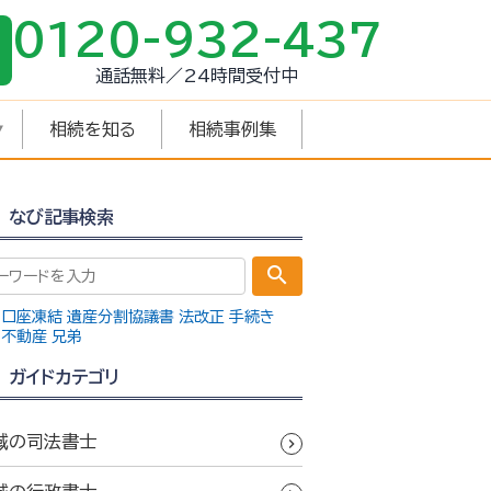
0120-932-437
通話無料／24時間受付中
相続を知る
相続事例集
なび記事検索
search
口座凍結
遺産分割協議書
法改正
手続き
不動産
兄弟
ガイドカテゴリ
域の司法書士