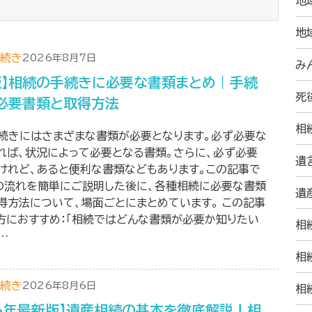
地
地
続き
2026年8月7日
み
版】相続の手続きに必要な書類まとめ｜手続
死
必要書類と取得方法
相
続きにはさまざまな書類が必要となります。必ず必要な
れば、状況によって必要となる書類。さらに、必ず必要
遺
けれど、あると便利な書類などもあります。この記事で
の流れを簡単にご説明した後に、各種相続に必要な書類
遺
得方法について、場面ごとにまとめています。 この記事
方におすすめ：「相続ではどんな書類が必要か知りたい
相
…
相
続き
2026年8月6日
相
26年最新版】遺産相続の基本を徹底解説！相