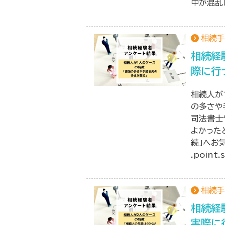
中が混乱
相続手
相続経
際に行
相続人が
の多さや
司法書士
よかった
続」へお
.point
相続手
相続経
実際に