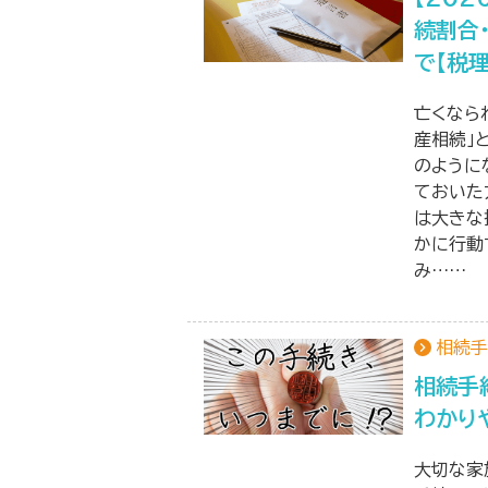
続割合
で【税
亡くなら
産相続」
のように
ておいた
は大きな
かに行動
み……
相続手
相続手
わかり
大切な家