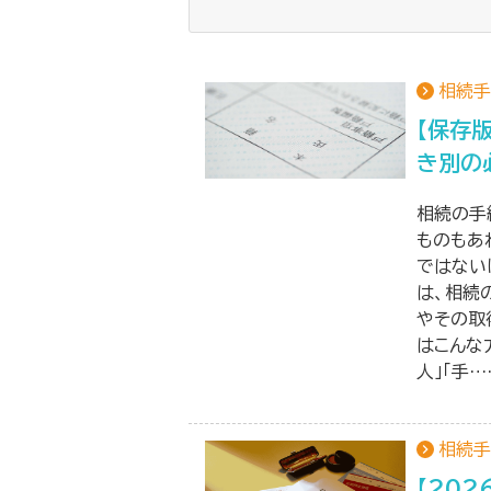
相続手
【保存
き別の
相続の手
ものもあ
ではない
は、相続
やその取
はこんな
人」「手…
相続手
【20