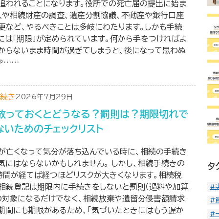
追われることになります。役所での死亡届の提出に始ま
人や相続財産の調査、遺産分割協議、不動産や銀行口座
更など、やるべきことは多岐にわたります。しかも手続
には「期限」が定められています。何から手をつければよ
からないまま時間が過ぎてしまうと、後になって思わぬ
や……
続き
2026年7月29日
放っておくとどうなる？罰則は？期限切れで
ないためのチェックリスト
が亡くなって気分が落ち込んでいる時に、相続の手続き
気にはならないかもしれません。 しかし、相続手続きの
タ
時間が経てば経つほどリスクが大きくなります。相続税
相続登記は期限内に手続きをしないと罰則（過料や加算
#
の対象になるだけでなく、相続放棄や遺留分侵害額請求
#
期間にも期限があるため、「気づいたときにはもう遅か
#