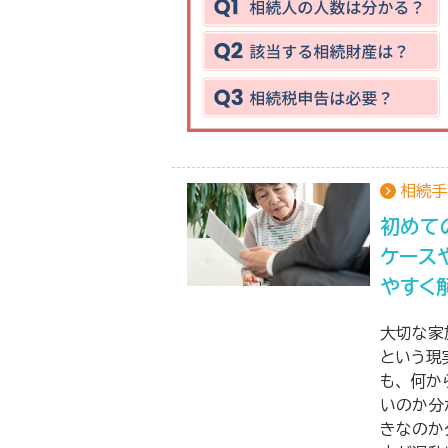
相続手
初めて
ケース
やすく
大切な家
という現
も、 何
いのか分
きなのか