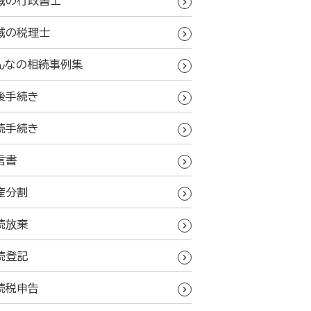
域の行政書士
域の税理士
んなの相続事例集
後手続き
続手続き
言書
産分割
続放棄
続登記
続税申告