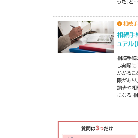
った」と
相続手
相続手
ュアル
相続手続
し実際に
かかるこ
限があり
調査や相
になる 