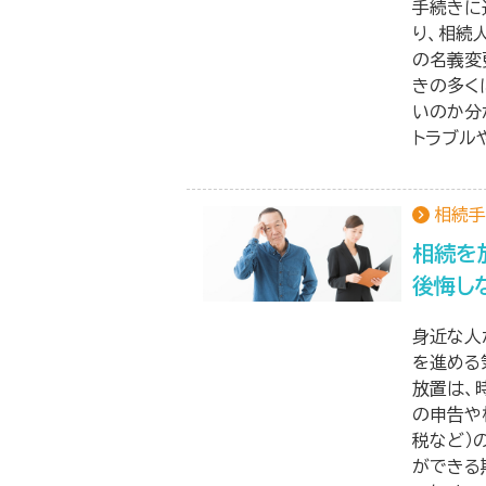
手続きに
り、相続
の名義変
きの多く
いのか分
トラブル
相続手
相続を
後悔し
身近な人
を進める
放置は、
の申告や
税など）
ができる