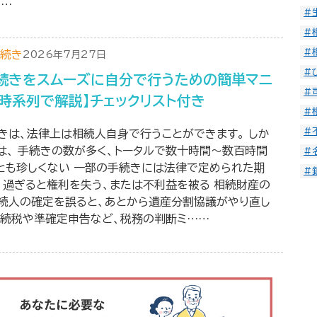
……
#
#
#
続き
2026年7月27日
#
続きをスムーズに自分で行うための簡単マニ
#
【時系列で解説】チェックリスト付き
#
#
きは、法律上は相続人自身で行うことができます。 しか
は、 手続きの数が多く、トータルで数十時間〜数百時間
#
とも珍しくない 一部の手続きには法律で定められた期
#
、過ぎると権利を失う、または不利益を被る 相続財産の
続人の確定を誤ると、あとから遺産分割協議がやり直し
相続税や準確定申告など、税務の判断ミ……