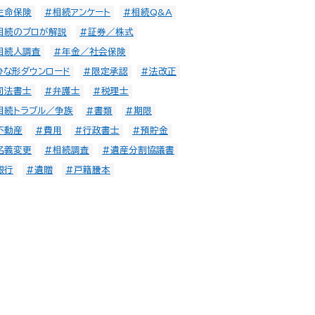
生命保険
#相続アンケート
#相続Q&A
相続のプロが解説
#証券／株式
相続人調査
#年金／社会保険
ひな形ダウンロード
#限定承認
#法改正
司法書士
#弁護士
#税理士
相続トラブル／争族
#書類
#期限
不動産
#費用
#行政書士
#預貯金
名義変更
#相続調査
#遺産分割協議書
銀行
#遺贈
#戸籍謄本