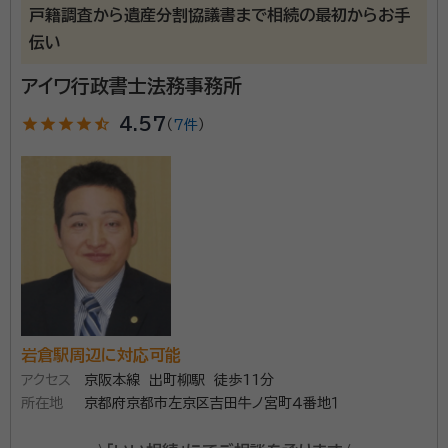
戸籍調査から遺産分割協議書まで相続の最初からお手
伝い
アイワ行政書士法務事務所
star
star
star
star
star_half
4.57
（
7件
）
岩倉駅周辺に対応可能
アクセス
京阪本線 出町柳駅 徒歩11分
所在地
京都府京都市左京区吉田牛ノ宮町４番地１