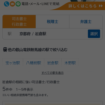
司法書士
税理士
弁護士
行政書士
駅
京都府 / 岩倉駅
選択
train
他の叡山電鉄鞍馬線の駅で絞り込む
宝ヶ池駅
八幡前駅
岩倉駅
木野駅
京都精華大前駅
二軒茶屋駅
市原駅
二ノ瀬駅
すべての駅を表示
岩倉駅の相続に強い司法書士/行政書士
貴船口駅
鞍馬駅
5
件中
1〜5
件表示
※いい相続非提携専門家も含みます。