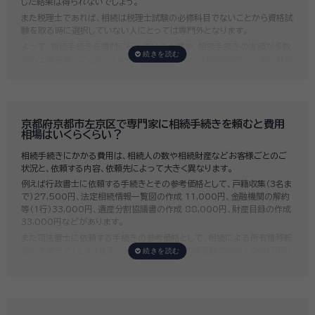
した結果は得られないでしょう。
また税理士であれば、相続は税理士試験の必修科目でないことから資格試
験を取る時に選択していない人にとっては専門外となります。
よって、相続手続きを専門に行っている士業や、相続手続きの実績が多数
ある士業を選ぶことが、スムーズで間違いのない相続手続きのために非常
に重要になります。
いい相続では、相続手続きに強い経験豊富な行政書士・税理士と多数提携
しており、
お客様のご要望にそった専門家選びを無料でサポート
していま
す。専門家選びでお困りの方は、お気軽にご相談ください。
京都府京都市左京区で専門家に相続手続きを頼むと費用
相場はいくらくらい？
相続手続きにかかる費用は、相続人の数や相続財産などお客様ごとのご
状況と、依頼する内容、依頼先によって大きく異なります。
例えば行政書士に依頼する手続きとその参考価格として、戸籍収集（3名ま
で）27,500円、法定相続情報一覧図の作成 11,000円、金融機関の解約
等（1行）33,000円、遺産分割協議書の作成 88,000円、財産目録の作成
33,000円などがあります。
また司法書士に依頼する手続きの参考価格として、相続による所有権移転
登記手続きで「土地1筆及び建物1棟（固定資産評価額の合計1,000万円）
法定相続人3名のうち1名が単独相続した場合」の費用相場の目安は6万円
～8万円程です。
既に揉めてしまっている場合は弁護士しか対応ができませんが、その場合
は着手金だけで約20万円～30万円、そのほか出張費や成果報酬を合わ