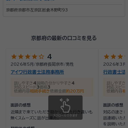
京都府京都市左京区岩倉木野町93
京都府の最新の口コミを見る
star
star
star
star
star_outline
star
star
star
st
4
2026年5月
/
京都府長岡京市
/
男性
2026年3月
アイワ行政書士法務事務所
行政書士法
話しやすさ
4
説明の分かりやすさ
4
話しやすさ
対応スピード
3
価格
3
対応スピー
依頼内容
相続手続き
依頼金額
約20万円
依頼内容
相
面談の感想
面談の感想
近隣まで来ていただき助かりました行き違いも
対応の速さ：
スクロールできます
無くスムーズに話が出来た。
話連絡いただ
を説明いただ