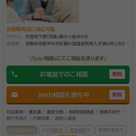
資格等：
行政書士、ファイナンシャルプランナー、身元保証相談士、
国際行政書士（申請取次士）
所属団体：
京都府行政書士会、一般社団法人身元保証相談士協会、
岩倉駅周辺に対応可能
一般社団法人いきいきライフ協会平安、一般社団法人和
アクセス
市営地下鉄「四条」駅から徒歩５分
文化推進協会、一般社団法人ビューティフルエージング
所在地
京都府京都市中京区錦小路通室町西入天神山町２８０番
協会
地 石勘ビル５Ｆ８
\「いい相続」にてご相談を承ります/
phone
お電話でのご相談
無料
mail
Web相談も受付中
無料
対応業務：
遺言書 / 遺産分割 / 相続財産調査 / 相続手続き /
銀行手続き / 戸籍収集 / 相続人調査
初回面談無料
土日相談可
電話相談可
事務所面談可