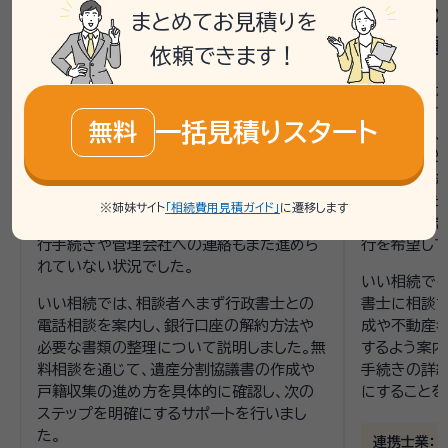
銀行預金の解約と遺産分割協議
不動産の
まとめてお見積りを
に悩む
きの課題
依頼できます！
相談者は母親が亡くなり、銀行口座の解約や
相談者の父が
戸籍収集、遺産分割協議書の作成に困って
続きが進ん
一括見積りスタート
無料
いました。母親の遺産は主に複数の銀行預
母と相談者、
金で、兄弟姉妹である姉と共に相続人となっ
変更すること
ています。遺言書がないため、遺産分割協議
具体的な手
が必要であること、また、戸籍謄本を揃える
ました。また
※姉妹サイト
「相続費用見積ガイド」
に遷移します
必要があることに不安を抱えていました。銀
ルティを懸念
行手続きや管理会社への連絡もまだ進めら
行を希望して
れていない状況でした。
いい相続では
いい相続では、相談者へまず行政書士との
書士に相談
電話相談を案内し、銀行口座の解約方法や
成や不動産
必要な書類の整理について説明しました。無
するよう案内
料相談を通じて、遺産分割協議書の作成や
手続きの詳細
戸籍収集の進め方を具体的に確認し、次の
にすることを
ステップを明確にするサポートを行いまし
た。
連携士業：