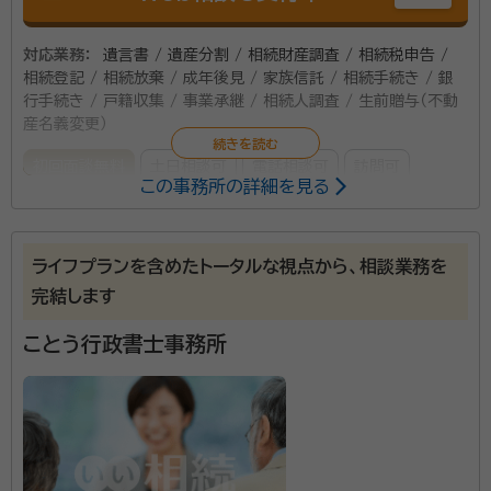
対応業務：
遺言書 / 遺産分割 / 相続財産調査 / 相続税申告 /
相続登記 / 相続放棄 / 成年後見 / 家族信託 / 相続手続き / 銀
行手続き / 戸籍収集 / 事業承継 / 相続人調査 / 生前贈与（不動
産名義変更）
初回面談無料
土日相談可
電話相談可
訪問可
この事務所の詳細を見る
事務所面談可
オンライン面談可
所属する専門家：
ライフプランを含めたトータルな視点から、相談業務を
完結します
柏木行政書士
柏木行政書士事務所 代表行政書士（2021年6月
～）、一般社団法人いきいきライフ協会 代表理事（2024年1月～）、損
ことう行政書士事務所
害保険ジャパン株式会社在籍（1986～2019年）
成人から相続まで、何でもご相談ください。 じっくりと
お話を聞かせていただき、最適の解を提供、最善・最良
の道をご案内いたします。