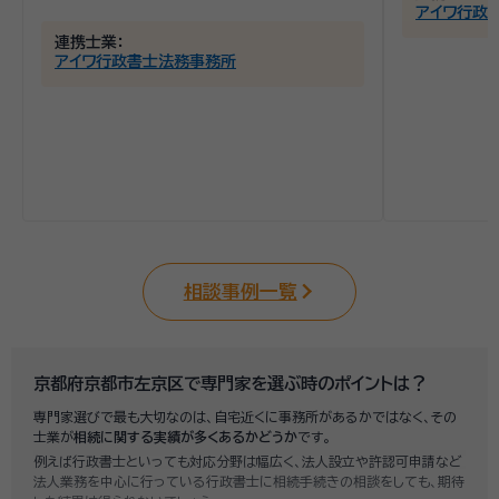
アイワ行政
連携士業：
アイワ行政書士法務事務所
相談事例一覧
京都府京都市左京区で専門家を選ぶ時のポイントは？
専門家選びで最も大切なのは、自宅近くに事務所があるかではなく、その
士業が
相続に関する実績が多くあるかどうか
です。
例えば行政書士といっても対応分野は幅広く、法人設立や許認可申請など
法人業務を中心に行っている行政書士に相続手続きの相談をしても、期待