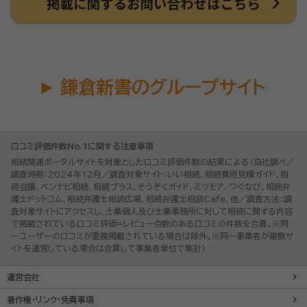
鎌倉新書のグループサイト
口コミ評価件数No.1に関する注意事項
相続関連ポータルサイトを対象とした口コミ評価件数の結果による（自社調べ／
調査時期：2024年12月／調査対象サイト：いい相続、相続費用見積ガイド、相
続会議、ベンナビ相続、相続プラス、そうぞくガイド、ミツモア、つぐなび、相続弁
護士ドットコム、相続弁護士相談広場、相続弁護士相談Cafe、他／調査方法：調
査対象サイトにアクセスし、士業個人及び士業事務所に対して相続に関する内容
で掲載されている口コミ評価=レビュー点数のある口コミの件数を合算。※同
一ユーザーの口コミが重複掲載されている場合は除外。※同一事業者が複数サ
イトを運営している場合は合算して事業者単位で集計）
運営会社
著作権・リンク・免責事項