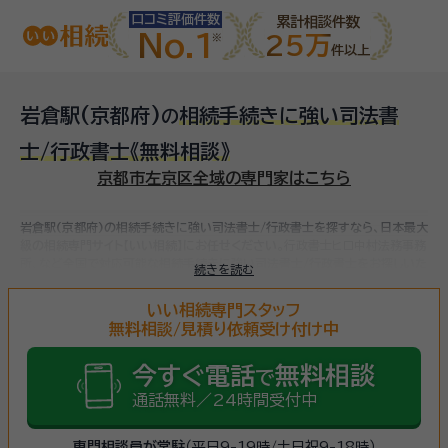
口コミ評価件数
累計相談件数
No.1
25万
件以上
岩倉駅(京都府)
相続手続きに強い司法書
の
士/行政書士
《無料相談》
京都市左京区全域の専門家はこちら
岩倉駅(京都府)の相続手続きに強い司法書士/行政書士を探すなら、日本最大
級の相続専門サイト【いい相続】にお任せください。
行政書士ヒロ中村法務事務
所、など
全国で対応可能な相続手続きに強い司法書士/行政書士をお探しいた
続きを読む
だけます。
相続手続きは、被相続人（故人）の財産を引き継ぐために必要な手
続きです。相続人・相続財産の確認、遺言書の確認、遺産分割協議、相続財産の
いい相続専門スタッフ
名義変更、相続税の申告・納税（相続財産が基礎控除額を超えていた場合）など
無料相談/見積り依頼受け付け中
多岐に渡るため、相続手続きに強い専門家に
まずは相談
しましょう。
今すぐ電話
無料相談
で
通話無料／24時間受付中
専門相談員が常駐
（平日9-19時/土日祝9-18時）