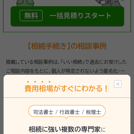
【相続手続き】の相談事例
掲載している相談事例は、「いい相続」で過去にお受けした
ご相談内容をもとに、個人が特定されないよう匿名化・一
部編集したうえで要約したものです。実際に必要な手続き
費
用
相
場
がすぐにわかる！
や相談先は、お客様の状況により異なるため、詳しくは専
門家や相談窓口へご確認ください。
司法書士 / 行政書士 / 税理士
遺産分割
相続手続き
銀行手続き
戸籍収集
遺産分割
相続に強い複数の専門家
に