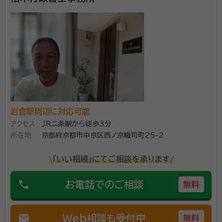
面談の感想
近隣まで来ていただき助かりました行き違いも無くスムーズに話が出来
た。
契約後の感想
進捗状況はまだまだこれからですからどうなるか分からないので先の見
通しを情報欲しいです。
私共は、遺言書の作成・成年後見のサポート・相続手続き
などで皆様が抱く不安を安心に変えるお手伝いを専門
岩倉駅周辺に対応可能
に行う京都市の行政書士事務所です。 「誰にも相談でき
アクセス
ＪＲ二条駅から徒歩3分
ない」「相談しても不安がなくならない」「そもそも相談す
所在地
京都府京都市中京区西ノ京職司町25-2
る人がいない」そのような方はすぐにご相談ください。
資格等：
申請取次行政書士、宅地建物取引士、2級ファイナンシャ
「相談したらすぐ契約しないといけないんでしょ？」と思
ル・プランニング技能士
\「いい相続」にてご相談を承ります/
われている方、ご安心ください。 相談だけ、話を聞いて
所属団体：
京都府行政書士会
ほしいだけの方もいらっしゃいます。大歓迎です。 まず
phone
お電話でのご相談
無料
は相談にお越しください。 きっとお越しになる前とお気
持ちが変わっていると思います。 無理なオススメはしま
mail
Web相談も受付中
無料
せんのでご安心ください。