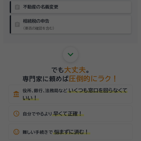
assignment
不動産の名義変更
相続税の申告
assignment
（要否の確認を含む）
keyboard_arrow_down
大丈夫
でも
。
圧倒的にラク！
専門家に頼めば
いくつも窓口を回らなくて
役所、銀行、法務局など
account_balance
いい！
schedule
早くて正確！
自分でやるより
sentiment_satisfied_alt
悩まずに済む！
難しい手続きで