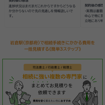
契約後の感想
頼感：専門性
契約後の感想
進捗状況はまだまだこれからですからどうなる
事務所で面談
か分からないので先の見通しを情報欲しいで
・実務は書類
人間性が信頼
す。
中心で特に問
立地にあり特
談されること
岩倉駅(京都府)で相続手続きにかかる費用を
一括見積する《簡単3ステップ》