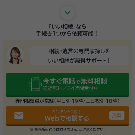
keyboard_arrow_down
「いい相続」
なら
手続き1つから
依頼可能！
相続・遺言
の専門家探しを
いい相続が
無料サポート！
今すぐ電話
無料相談
で
通話無料／24時間受付中
専門相談員が常駐
（平日9-19時/土日祝9-18時）
カンタン60秒！
email
無料
Webで相談する
※ 事務所直通ではありません。ご注意ください。