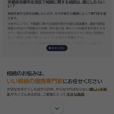
せると100万円近くかそれ以上費用がかかってしまう場合もあるなど、非
京都府京都市左京区で相続に関する相談は、誰にしたらい
常に高額になります。
い？
いい相続では、
お客様ごとに必要な相続手続きを明らかにし、無料で見積
相続手続きは何を依頼したいのか、その手続きの種類によって専門家を選
もり
をお出ししております。予算に合わせてご自身で対応できないものの
びます。
み依頼することも可能ですので、まずはお気軽にご相談ください。
大まかにいうと、不動産に関する相続手続き全般は
司法書士
、遺産分割協
議書の作成や戸籍謄本の収集、預貯金口座・車などの名義変更手続きを任
せたい場合は
行政書士
、相続税申告や節税対策を任せたい場合は
税理士
、
そして相続人の間で争いになっている場合は
弁護士
です。
ただし、状況によっては複数の専門家にまたがって依頼をする必要があ
り、誰にどの順番で相談すればいいのか迷う場合が多くあります。
いい相続では「誰に相談したらいいかわからない」「いきなり専門家に連絡
するのはちょっと…」という方のために、専門相談員がお客様のご状況を
お伺いした上で、
適切な相談先を無料でご案内
しております。お気軽にご
相談ください。
相続のお悩みは、
いい相続の提携専門家
にお任せください
大切な方を亡くしたばかりの中、やらなければならない
難しい手続
き
がたくさんあるのは、
ご家族にとって
大きな負担
keyboard_arrow_down