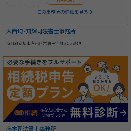
オンライン面談可
この事務所の詳細を見る
所属する専門家：
大西均・知輝司法書士事務所
古藤 順三
行政書士・CFP、1級ファイナンシャル・プランニング技能
士、相続診断士
京都府京都市左京区岩倉三宅町303番地
経歴：
大阪市出身。同志社大学法学部卒、1978年京都市就職、2014年
定年退職、2019年FP事務所開設、2021年行政書士事務所開設。
被相続人の死亡に伴う悲嘆の中で、遺言はあるのか等
様々な手続きを冷静沈着に一つ一つ完了するには、事
前に覚悟と手続きがなければ、大変骨の折れることで
す。私自身も親の死亡によって苦労した時期があります
ので、お困りの方に寄り添って解決策を探っていきま
資格等：
行政書士, １級ファイナンシャル・プランニング技能士、
す。 また残された家族が今後安心して暮らしていけるか
CFPⓇ認定者
などの不安がないように、ファイナンシャル・プランナー
所属団体：
京都府行政書士会
業務も行っておりますので、今後の家計改善やライフプ
藤本司法書士事務所
ランも一緒に考えていきます。