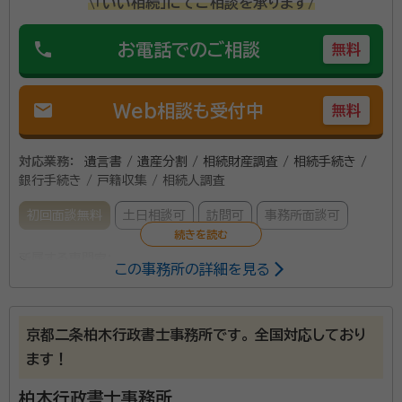
\「いい相続」にてご相談を承ります/
phone
お電話でのご相談
無料
mail
Web相談も受付中
無料
対応業務：
遺言書 / 遺産分割 / 相続財産調査 / 相続手続き /
銀行手続き / 戸籍収集 / 相続人調査
初回面談無料
土日相談可
訪問可
事務所面談可
所属する専門家：
この事務所の詳細を見る
西村 泰昭（にしむら やすあき）
行政書士、申請取次行政書士、
宅地建物取引士、2級ファイナンシャル・プランニング技能士
京都二条柏木行政書士事務所です。 全国対応しており
事務所口コミ（抜粋）：
ます！
account_circle
満足度 4.0
ご利用時期：2026/5
柏木行政書士事務所