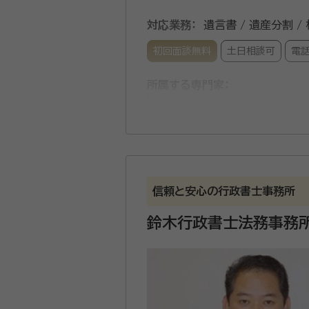
対応業務：
遺言書 / 遺産分割 /
初回面談無料
土日相談可
電
所属する専門家：
古藤 順三
行政書士・CFP、1
経歴：
大阪市出身。同志社大学法学部
被相続人の死亡に伴う悲嘆の中
なければ、大変骨の折れること
信頼と安心の行政書士事務所
探っていきます。 また残された家族が今後安心して暮らしていけるかなどの不安がないように、ファイナンシャル・プランナー業務
鈴木行政書士法務事務
も行っておりますので、今後の
資格等：
行政書士, １級ファイナ
所属団体：
京都府行政書士会