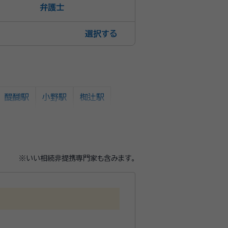
弁護士
選択
醍醐駅
小野駅
椥辻駅
※いい相続非提携専門家も含みます。