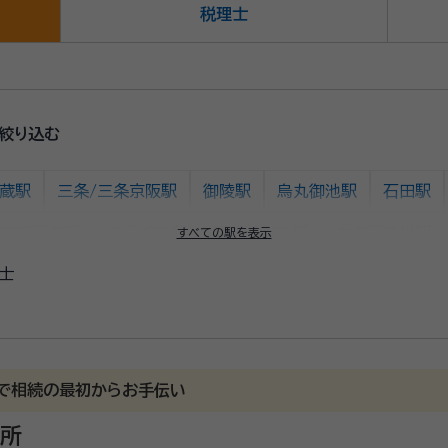
税理士
絞り込む
蔵駅
三条/三条京阪駅
御陵駅
烏丸御池駅
石田駅
都市役所前駅
二条城前駅
西大路御池駅
太秦天神川駅
すべての駅を表示
士
で相続の最初からお手伝い
務所