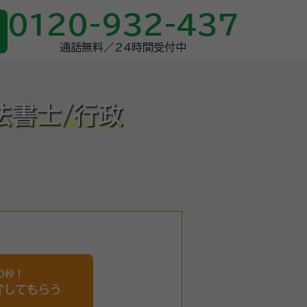
0120-932-437
通話無料／24時間受付中
法書士/行政
0秒！
介
してもらう