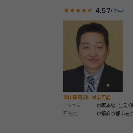
star
star
star
star
star_half
4.57
（
7件
）
東山駅周辺に対応可能
アクセス
京阪本線 出町柳
所在地
京都府京都市左京