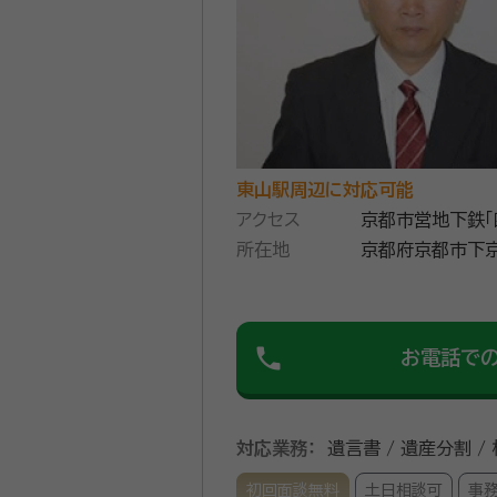
東山駅周辺に対応可能
アクセス
京都市営地下鉄「
所在地
京都府京都市下京
澤ビル２０２号
phone
お電話で
対応業務：
遺言書 / 遺産分割 /
初回面談無料
土日相談可
事