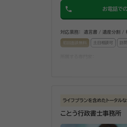
phone
お電話で
対応業務：
遺言書 / 遺産分割 /
初回面談無料
土日相談可
訪
所属する専門家：
西村 泰昭（にしむら やすあき
事務所口コミ（抜粋）：
account_circle
満足度 4.0
ご利用時期：20
ライフプランを含めたトータル
面談の感想
近隣まで来ていただき助かりました
ことう行政書士事務所
契約後の感想
進捗状況はまだまだこれからですか