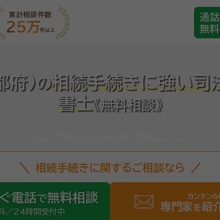
累計相談件数
通話
25万
無料
件以上
都府)
相続手続きに強い司
の
書士
《無料相談》
京都市東山区全域の専門家はこちら
相続手続きに関するご相談なら
ぐ電話
無料相談
カンタン6
で
専門家
紹
を
料／24時間受付中