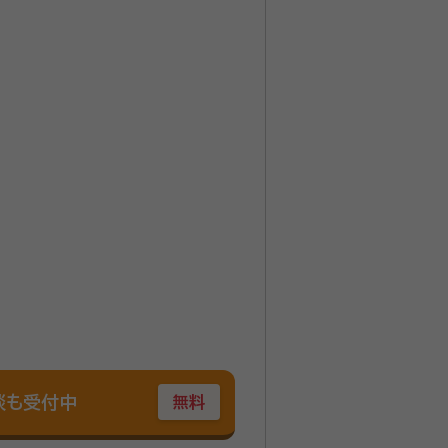
お手伝いを専門に行う京都市の行
しになる前とお気持ちが変わって
談も受付中
無料