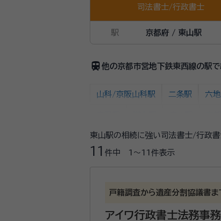
司法書士
/
行政書士
駅
京都府 / 東山駅
train
他の京都市営地下鉄東西線の駅で
山科/京阪山科駅
二条駅
六地
東野駅
蹴上駅
東山駅
京
東山駅の相続に強い司法書士/行政書
11
件中
1〜11
件表示
戸籍調査から遺産分割協議書ま
アイワ行政書士法務事