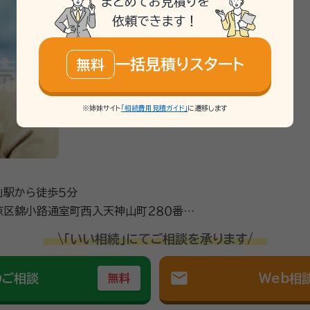
まとめてお見積りを
依頼できます！
見のサポート・相続手続きなどで皆様が抱く不安を安心に変える
一括見積りスタート
無料
ます。大歓迎です。 まずは相談にお越しください。 きっとお越
メはしませんのでご安心ください。
※姉妹サイト
「相続費用見積ガイド」
に遷移します
建物取引士、2級ファイナンシャル・プランニング技能士
」駅から徒歩５分
京区錦小路通室町西入天神山町２８０番地
\「いい相続」にてご相談を承ります/
mail
のご相談
Web相
無料