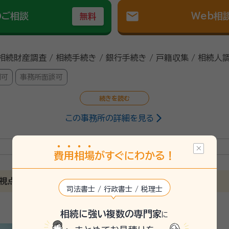
mail
のご相談
Web相
無料
 相続財産調査 / 相続手続き / 銀行手続き / 戸籍収集 / 相続人
問可
事務所面談可
この事務所の詳細を見る
）
行政書士、申請取次行政書士、宅地建物取引士、2級ファイナンシャル
費
用
相
場
がすぐにわかる！
26/5
な視点から、相談業務を完結します
司法書士 / 行政書士 / 税理士
行き違いも無くスムーズに話が出来た。
相続に強い複数の専門家
に
らどうなるか分からないので先の見通しを情報欲しいです。