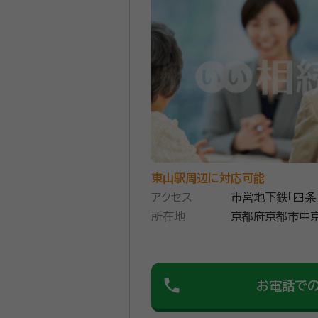
私共は、遺言書の作成・成年後
政書士事務所です。 「誰にも相談できない」「相談しても不安がなくならない」「そもそも相談する人がいない」そのような方はすぐ
にご相談ください。 「相談したらすぐ契約しないといけないんでしょ？」と思われている方、ご安心ください。 相談だけ、話を聞い
てほしいだけの方もいらっしゃい
いると思います。 無理なオスス
資格等：
申請取次行政書士、宅地
所属団体：
京都府行政書士会
東山駅周辺に対応可能
アクセス
市営地下鉄「四条
所在地
京都府京都市中
石勘ビル５Ｆ８
phone
お電話で