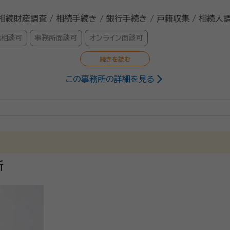
 相続財産調査 / 相続手続き / 銀行手続き / 戸籍収集 / 相続人
話相談可
事務所面談可
オンライン面談可
この事務所の詳細を見る
級ファイナンシャル・プランニング技能士、相続診断士
卒、1978年京都市就職、2014年定年退職、2019年FP事務所開設、
で、遺言はあるのか等様々な手続きを冷静沈着に一つ一つ完了
です。私自身も親の死亡によって苦労した時期がありますので、
所
家計改善やライフプランも一緒に考えていきます。
ンシャル・プランニング技能士、CFPⓇ認定者