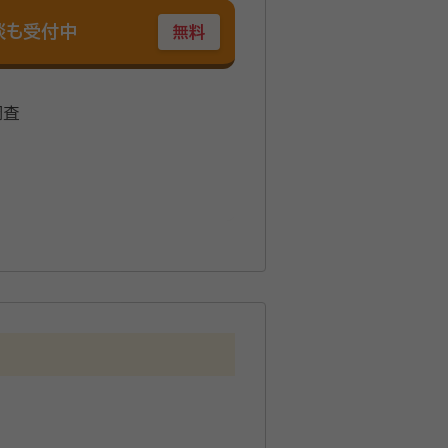
談も受付中
無料
調査
・プランニング技能士