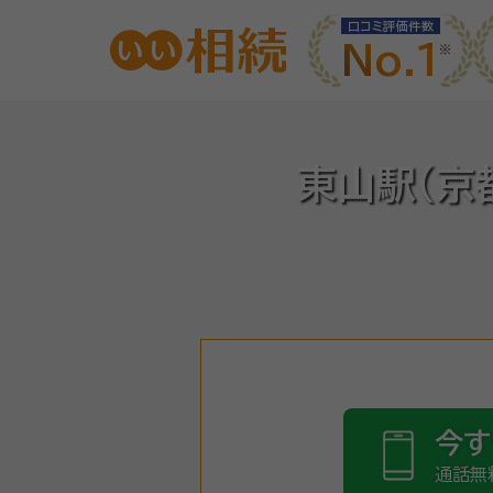
口コミ評価件数
No.1
東山駅(京
今す
通話無