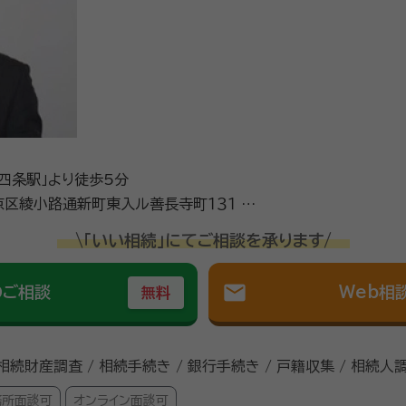
四条駅」より徒歩5分
区綾小路通新町東入ル善長寺町１３１ 西
\「いい相続」にてご相談を承ります/
mail
のご相談
Web相
無料
 相続財産調査 / 相続手続き / 銀行手続き / 戸籍収集 / 相続人
務所面談可
オンライン面談可