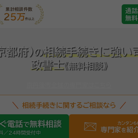
累計相談件数
通話
25万
無料
件以上
京都府)
相続手続きに強い
の
政書士
《無料相談》
京丹後市全域の専門家はこちら
相続手続きに関するご相談なら
ぐ電話
無料相談
カンタン6
で
専門家
紹
を
料／24時間受付中