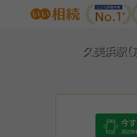
口コミ評価件数
No.1
久美浜駅(
今す
通話無