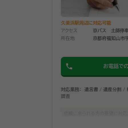
久美浜駅周辺に対応可能
アクセス
京バス 土師停車
所在地
京都府福知山市字
phone
お電話で
対応業務：
遺言書 / 遺産分割 /
調査
依頼に来られる方の要望にお応