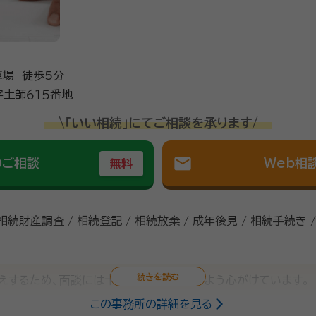
場 徒歩5分
土師６１５番地
\「いい相続」にてご相談を承ります/
mail
のご相談
Web相
無料
 相続財産調査 / 相続登記 / 相続放棄 / 成年後見 / 相続手続き 
えするため、面談には十分の時間をかけるよう心がけています。
この事務所の詳細を見る