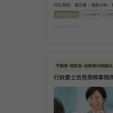
対応業務：
遺言書 / 遺産分割 /
初回面談無料
土日相談可
訪
所属する専門家：
吉岡 早映子（よしおか さえこ
資格等：
特定行政書士
所属団体：
京都府行政書士会
不動産・預貯金・自動車の相続は
行政書士吉見美晴事務