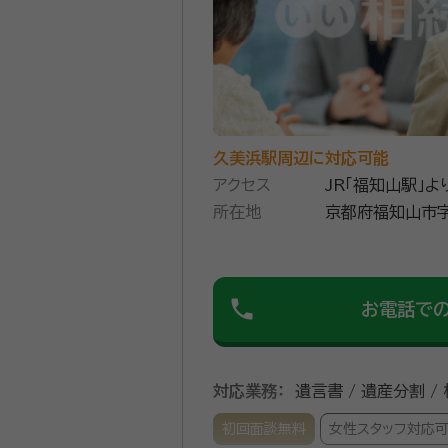
久美浜駅周辺に対応可能
アクセス
JR「福知山駅」よ
所在地
京都府福知山市字
phone
お電話で
対応業務：
遺言書 / 遺産分割 /
初回面談無料
女性スタッフ対応