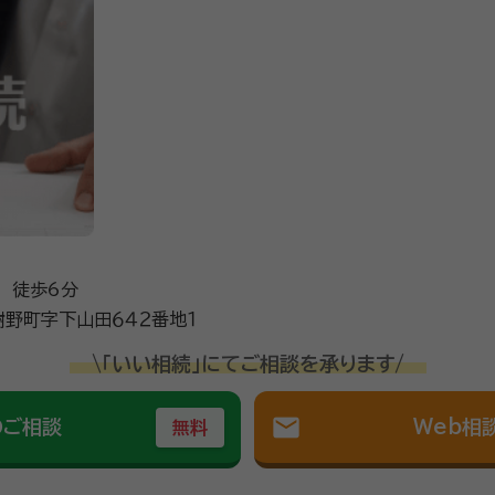
 徒歩6分
野町字下山田６４２番地１
\「いい相続」にてご相談を承ります/
mail
のご相談
Web相
無料