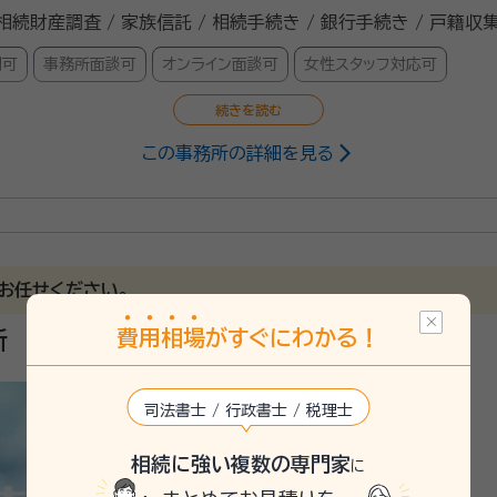
 相続財産調査 / 家族信託 / 相続手続き / 銀行手続き / 戸籍収
問可
事務所面談可
オンライン面談可
女性スタッフ対応可
この事務所の詳細を見る
）
特定行政書士
お任せください。
費
用
相
場
がすぐにわかる！
所
司法書士 / 行政書士 / 税理士
相続に強い複数の専門家
に