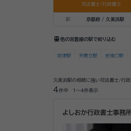
司法書士
/
行政書士
駅
京都府 / 久美浜駅
train
他の宮豊線の駅で絞り込む
宮津駅
天橋立駅
岩滝口駅
久美浜駅
豊岡駅
コウノトリの
久美浜駅の相続に強い司法書士/行政
4
件中
1〜4
件表示
よしおか行政書士事務