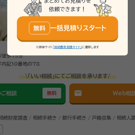
まとめてお見積りを
依頼できます！
一括見積りスタート
無料
※姉妹サイト
「相続費用見積ガイド」
に遷移します
り徒歩15分
内記10番地の78
\「いい相続」にてご相談を承ります/
mail
のご相談
Web相
無料
 相続財産調査 / 相続手続き / 銀行手続き / 戸籍収集 / 相続人
可