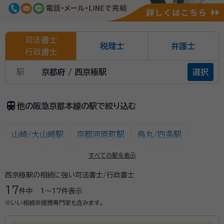
司法書士
税理士
弁護士
行政書士
駅
京都府 / 西京極駅
選択
train
他の阪急京都本線の駅で絞り込む
山崎/大山崎駅
京都河原町駅
烏丸/四条駅
大宮/四条大宮駅
西院駅
西京極駅
桂駅
すべての駅を表示
西京極駅の相続に強い司法書士/行政書士
洛西口駅
東向日駅
西向日駅
長岡天神駅
17
件中
1〜17
件表示
大阪/北新地/大阪梅田/梅田/東梅田/西梅田駅
十三駅
※いい相続非提携専門家も含みます。
水無瀬駅
上牧駅
高槻市駅
富田駅
総持寺駅