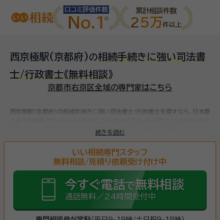
口コミ評価件数
累計相談件数
No.1
25万
件以上
西京極駅(京都府)
相続手続きに強い司法書
の
士/行政書士
《無料相談》
京都市右京区全域の専門家はこちら
西京極駅(京都府)の相続手続きに強い司法書士/行政書士を探すなら、日本最
大級の相続専門サイト【いい相続】にお任せください。
行政書士ヒロ中村法務事
務所、など
全国で対応可能な相続手続きに強い司法書士/行政書士をお探しい
続きを読む
ただけます。
相続手続きは、被相続人（故人）の財産を引き継ぐために必要な
手続きです。相続人・相続財産の確認、遺言書の確認、遺産分割協議、相続財産
いい相続専門スタッフ
の名義変更、相続税の申告・納税（相続財産が基礎控除額を超えていた場合）な
無料相談/見積り依頼受け付け中
ど多岐に渡るため、相続手続きに強い専門家に
まずは相談
しましょう。
今すぐ電話
無料相談
で
通話無料／24時間受付中
専門相談員が常駐
（平日9-19時/土日祝9-18時）