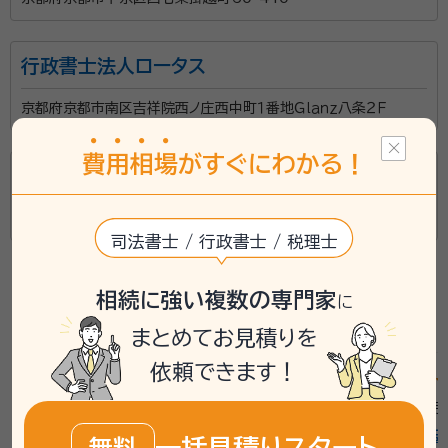
行政書士法人ロータス
京都府京都市南区吉祥院西ノ庄西中町１番地Ｇｌａｎｚ八条２Ｆ
費
用
相
場
がすぐにわかる！
金島良和司法書士事務所
京都府京都市下京区梅小路高畑町8-10
司法書士 / 行政書士 / 税理士
相続に強い複数の専門家
に
京都府の最新の口コミを見る
まとめてお見積りを
依頼できます！
star
star
star
star
star_outline
star
star
star
st
4
2026年5月
/
京都府長岡京市
/
男性
2026年3月
アイワ行政書士法務事務所
行政書士法
一括見積りスタート
無料