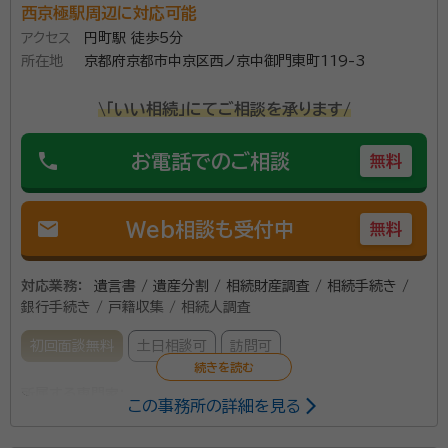
る良い関係ができたと思っています
西京極駅周辺に対応可能
アクセス
円町駅 徒歩5分
遺言書の作成や遺産分割協議等、相続手続きに関するご相談全
所在地
京都府京都市中京区西ノ京中御門東町119-3
般をお受けしております。 相続開始からはじまる一連の手続き
を有効かつ円滑に進めるためのお手伝いをさせていただきま
\「いい相続」にてご相談を承ります/
す。
phone
お電話でのご相談
無料
資格等：
行政書士
所属団体：
京都府行政書士会
mail
Web相談も受付中
無料
対応業務：
遺言書 / 遺産分割 / 相続財産調査 / 相続手続き /
銀行手続き / 戸籍収集 / 相続人調査
初回面談無料
土日相談可
訪問可
所属する専門家：
この事務所の詳細を見る
藤井 克己（フジイ カツミ）
行政書士