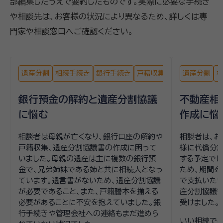
部編集したうえで要約したものです。実際に必要な手続き
や相談先は、お客様の状況により異なるため、詳しくは専
門家や相談窓口へご確認ください。
遺産分割
相続手続き
銀行手続き
戸籍収集
遺産分割
銀行預金の解約と遺産分割協議
不動産相
に悩む
作成に悩
相談者は母親が亡くなり、銀行口座の解約や
相談者は、お
戸籍収集、遺産分割協議書の作成に困って
様に代償分割
いました。母親の遺産は主に複数の銀行預
する予定でし
金で、兄弟姉妹である姉と共に相続人となっ
ため、期間
ています。遺言書がないため、遺産分割協議
で支払いたい
が必要であること、また、戸籍謄本を揃える
産分割協議
必要があることに不安を抱えていました。銀
受けました。
行手続きや管理会社への連絡もまだ進めら
いい相続で