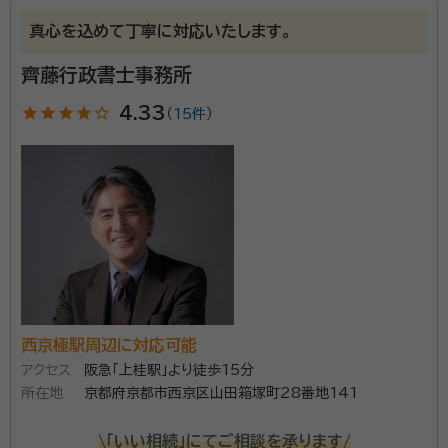
真心を込めて丁寧に対応いたします。
当事務所は、円町駅より徒歩5分ほどの場所にあり、好
アクセスです！時間をかけてじっくりとお客様の話を聴
齊藤行政書士事務所
き、納得できる結果になるように相談対応しておりま
star
star
star
star
star_outline
4.33
（
15件
）
す。 遺言書の作成や相続、終活のサポートが専門で、さ
まざまなお客様の対応をしているのでご安心ください。
資格等：
行政書士
特に、相続は家族の将来を左右する大切なものと考え、
所属団体：
京都府行政書士会
ご遺族が争い合うことがない形で遺言書を作成できる
ようにしております。1家族の将来のために、誰もが納得
できる遺言書を作成したい方をはじめ、相続のお悩みが
ある方はぜひお気軽にご相談ください。
西京極駅周辺に対応可能
アクセス
阪急「上桂駅」より徒歩15分
所在地
京都府京都市西京区山田箱塚町28番地141
\「いい相続」にてご相談を承ります/