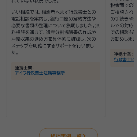
れていない状況でした。
税金面での
いい相続では、相談者へまず行政書士との
ご相談される
電話相談を案内し、銀行口座の解約方法や
の手続きや費
必要な書類の整理について説明しました。無
ルでの対応
料相談を通じて、遺産分割協議書の作成や
での相談も
戸籍収集の進め方を具体的に確認し、次の
お勧めしまし
ステップを明確にするサポートを行いまし
た。
連携士業：
行政書士ヒ
連携士業：
アイワ行政書士法務事務所
相談事例一覧