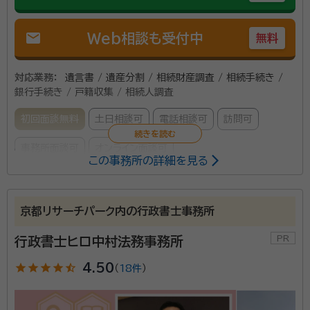
mail
Web相談も受付中
無料
対応業務：
遺言書 / 遺産分割 / 相続財産調査 / 相続手続き /
銀行手続き / 戸籍収集 / 相続人調査
初回面談無料
土日相談可
電話相談可
訪問可
事務所面談可
オンライン面談可
この事務所の詳細を見る
愛する家族との最後の別れ、慣れない葬儀、法要の対応
に追われる毎日。一息つく間もなく次に待っているのは
京都リサーチパーク内の行政書士事務所
煩雑な相続手続き。煩わしい手続きは弊所にお任せい
行政書士ヒロ中村法務事務所
ただき、故人様を偲ぶひとときを大切にお過ごしくださ
い。 ※行政書士ふくもり法務事務所は2024年4月1日
star
star
star
star
star_half
4.50
（
18件
）
所属団体：
京都府行政書士会
より後見・終活京都行政書士相談所へ名称変更しまし
た。