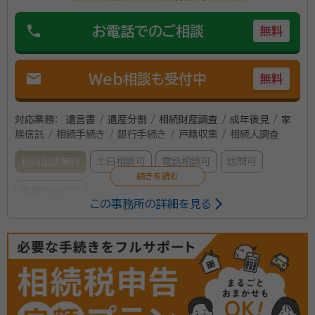
phone
お電話でのご相談
無料
mail
Web相談も受付中
無料
対応業務：
遺言書 / 遺産分割 / 相続財産調査 / 成年後見 / 家
族信託 / 相続手続き / 銀行手続き / 戸籍収集 / 相続人調査
初回面談無料
土日相談可
電話相談可
訪問可
事務所面談可
この事務所の詳細を見る
所属する専門家：
齊藤 武時（さいとう たけはる）
行政書士
事務所口コミ（抜粋）：
account_circle
満足度 3.0
ご利用時期：2025/5