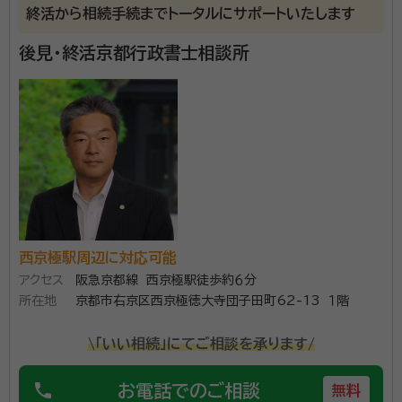
終活から相続手続までトータルにサポートいたします
茨木市駅
南茨木駅
正雀駅
相川駅
上新庄駅
後見・終活京都行政書士相談所
JR淡路/淡路駅
崇禅寺駅
南方/西中島南方駅
摂津市駅
西山天王山駅
西京極駅周辺に対応可能
アクセス
阪急京都線 西京極駅徒歩約６分
所在地
京都市右京区西京極徳大寺団子田町62-13 １階
\「いい相続」にてご相談を承ります/
phone
お電話でのご相談
無料