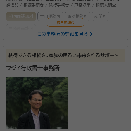
族信託 / 相続手続き / 銀行手続き / 戸籍収集 / 相続人調査
初回面談無料
土日相談可
電話相談可
訪問可
事務所面談可
この事務所の詳細を見る
所属する専門家：
中村 博之（なかむら ひろゆき）
行政書士
納得できる相続を。家族の明るい未来を作るサポート
経歴：
1963年生まれ。同志社大学法学部卒。25年間の広告会社勤務を
経て独立。 株式会社エヌズファクトリーを設立し、代表取締役就任。 広告
フジイ行政書士事務所
や販売促進を中心に、ガバナンスやコンプライアンスの整備・強化など幅
広く企業の支援に取り組む。 2012年に行政書士試験合格。個人情報保
事務所口コミ（抜粋）：
護士認定。 全国初の民間運営のリサーチパークである京都リサーチパー
ク内に2019年3月「行政書士 ヒロ中村法務事務所」を開設。
account_circle
満足度 4.0
ご利用時期：2025/7
面談の感想
自宅まで来ていただき、無料で面談をしていただきました。高齢の父にも
とても分かりやすいご説明でした。
契約後の感想
依頼とは直接関係のない土地の売買や相続についてもご相談に乗って
いただけました。また、今後相続や困りごとがあった場合に、ご相談でき