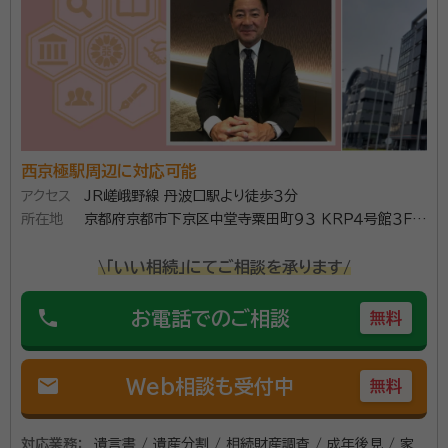
西京極駅周辺に対応可能
アクセス
JR嵯峨野線 丹波口駅より徒歩３分
所在地
京都府京都市下京区中堂寺粟田町９３ ＫＲＰ４号館３Ｆ
ＫＲＰ ＢＩＺ ＮＥＸＴ内
\「いい相続」にてご相談を承ります/
phone
お電話でのご相談
無料
mail
Web相談も受付中
無料
対応業務：
遺言書 / 遺産分割 / 相続財産調査 / 成年後見 / 家