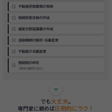
assignment
不動産評価書類の取得
assignment
相続財産目録の作成
assignment
遺産分割協議書の作成
assignment
金融機関の解約・名義変更
assignment
不動産の名義変更
相続税の申告
assignment
（要否の確認を含む）
keyboard_arrow_down
大丈夫
でも
。
圧倒的にラク！
専門家に頼めば