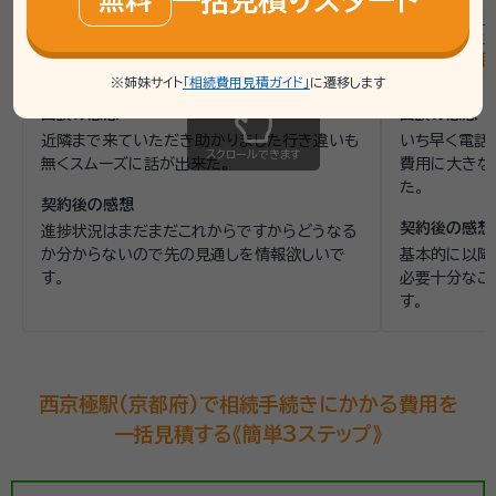
話しやすさ
4
説明の分かりやすさ
4
話しやすさ
対応スピード
3
価格
3
対応スピー
依頼内容
相続手続き
依頼金額
約20万円
依頼内容
相
※姉妹サイト
「相続費用見積ガイド」
に遷移します
面談の感想
面談の感想
近隣まで来ていただき助かりました行き違いも
いち早く電話
スクロールできます
無くスムーズに話が出来た。
費用に大きな
た。
契約後の感想
契約後の感想
進捗状況はまだまだこれからですからどうなる
か分からないので先の見通しを情報欲しいで
基本的に以降
す。
必要十分なご
す。
西京極駅(京都府)で相続手続きにかかる費用を
一括見積する《簡単3ステップ》