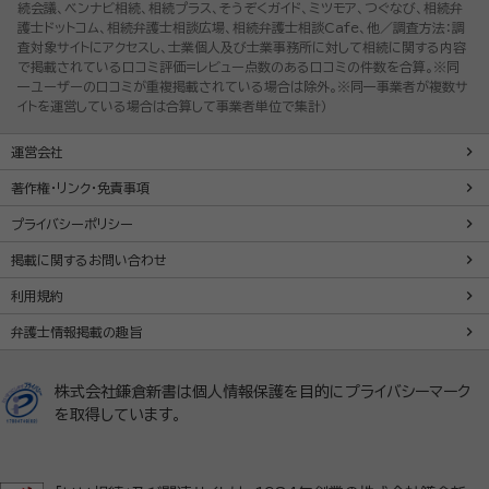
続会議、ベンナビ相続、相続プラス、そうぞくガイド、ミツモア、つぐなび、相続弁
護士ドットコム、相続弁護士相談広場、相続弁護士相談Cafe、他／調査方法：調
査対象サイトにアクセスし、士業個人及び士業事務所に対して相続に関する内容
で掲載されている口コミ評価=レビュー点数のある口コミの件数を合算。※同
一ユーザーの口コミが重複掲載されている場合は除外。※同一事業者が複数サ
イトを運営している場合は合算して事業者単位で集計）
運営会社
著作権・リンク・免責事項
プライバシーポリシー
掲載に関するお問い合わせ
利用規約
弁護士情報掲載の趣旨
株式会社鎌倉新書は個人情報保護を目的にプライバシーマーク
を取得しています。