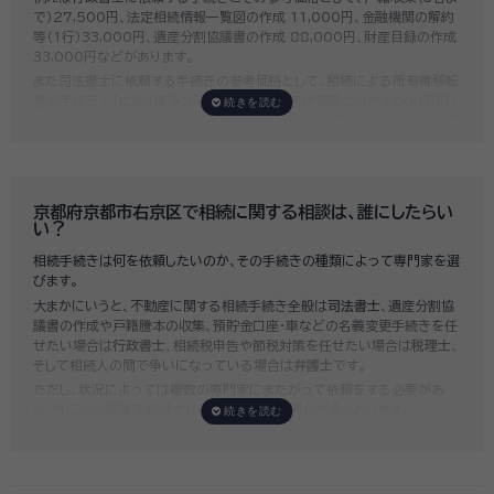
で）27,500円、法定相続情報一覧図の作成 11,000円、金融機関の解約
等（1行）33,000円、遺産分割協議書の作成 88,000円、財産目録の作成
33,000円などがあります。
また司法書士に依頼する手続きの参考価格として、相続による所有権移転
登記手続きで「土地1筆及び建物1棟（固定資産評価額の合計1,000万円）
法定相続人3名のうち1名が単独相続した場合」の費用相場の目安は6万円
～8万円程です。
既に揉めてしまっている場合は弁護士しか対応ができませんが、その場合
は着手金だけで約20万円～30万円、そのほか出張費や成果報酬を合わ
せると100万円近くかそれ以上費用がかかってしまう場合もあるなど、非
京都府京都市右京区で相続に関する相談は、誰にしたらい
常に高額になります。
い？
いい相続では、
お客様ごとに必要な相続手続きを明らかにし、無料で見積
相続手続きは何を依頼したいのか、その手続きの種類によって専門家を選
もり
をお出ししております。予算に合わせてご自身で対応できないものの
びます。
み依頼することも可能ですので、まずはお気軽にご相談ください。
大まかにいうと、不動産に関する相続手続き全般は
司法書士
、遺産分割協
議書の作成や戸籍謄本の収集、預貯金口座・車などの名義変更手続きを任
せたい場合は
行政書士
、相続税申告や節税対策を任せたい場合は
税理士
、
そして相続人の間で争いになっている場合は
弁護士
です。
ただし、状況によっては複数の専門家にまたがって依頼をする必要があ
り、誰にどの順番で相談すればいいのか迷う場合が多くあります。
いい相続では「誰に相談したらいいかわからない」「いきなり専門家に連絡
するのはちょっと…」という方のために、専門相談員がお客様のご状況を
お伺いした上で、
適切な相談先を無料でご案内
しております。お気軽にご