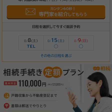
カンタン60秒！
専門家
紹介
を
してもらう
日程を選択して今すぐ面談予約
8
15
9
(土)
(土)
(日)
8/
8/
8/
TEL
◯
◯
その他の日程を選ぶ