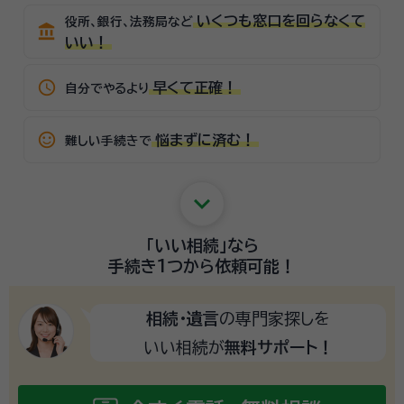
いくつも窓口を回らなくて
役所、銀行、法務局など
account_balance
いい！
schedule
早くて正確！
自分でやるより
sentiment_satisfied_alt
悩まずに済む！
難しい手続きで
keyboard_arrow_down
「いい相続」
なら
手続き1つから
依頼可能！
相続・遺言
の専門家探しを
いい相続が
無料サポート！