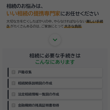
相談ください。
相続のお悩みは、
いい相続の提携専門家
にお任せください
大切な方を亡くしたばかりの中、やらなければならない
難しい手続
き
がたくさんあるのは、
ご家族にとって
大きな負担
keyboard_arrow_down
相続に必要な手続きは
こんなにあります
assignment
戸籍収集
assignment
相続関係説明図の作成
assignment
法定相続情報一覧図の作成
assignment
金融機関の残高証明書取得