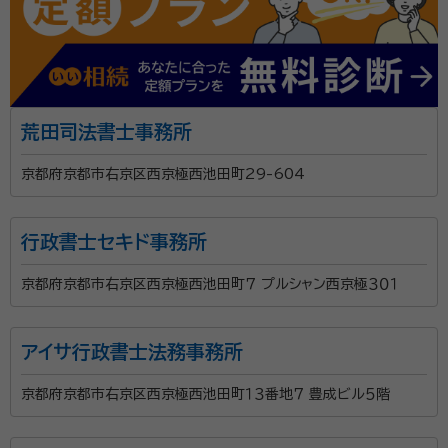
面談の感想
自宅まで来ていただき、無料相談をしました。他に宛もなかったのでその
場で契約しました。
契約後の感想
こちらからの問い合わせには一応回答はしていただきましたが、あまり
解りやすいものとは言えませんでした。また、見積もり時の金額と、請求額
荒田司法書士事務所
に大幅な違いがあり、納得できるものではありませんでした。
京都府京都市右京区西京極西池田町29-604
京都市西京区で行政書士をしている齊藤武時（さいと
う たけはる）です。 相続に関する相談を年間100件以
行政書士セキド事務所
上承っております。 大切な方が亡くなった後の相続に関
するご相談や公正証書遺言の作成など、真心を込めて
京都府京都市右京区西京極西池田町７ プルシャン西京極３０１
丁寧に対応させていただきます。 京都市西京区を中心
資格等：
行政書士
に京都市内や近隣の市町村、大阪府や滋賀県の方も ま
アイサ行政書士法務事務所
所属団体：
京都府行政書士会
ずはお気軽にお問い合わせください。 （遠方の方はお電
話やオンラインでの対応も承ります。）
京都府京都市右京区西京極西池田町１３番地７ 豊成ビル５階