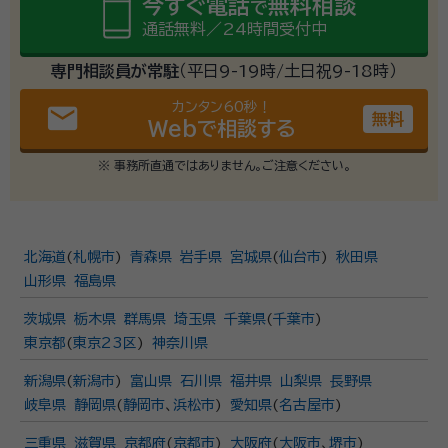
今すぐ電話
無料相談
で
通話無料／24時間受付中
専門相談員が常駐
（平日9-19時/土日祝9-18時）
カンタン60秒！
email
無料
Webで相談する
※ 事務所直通ではありません。ご注意ください。
北海道
(
札幌市
)
青森県
岩手県
宮城県
(
仙台市
)
秋田県
山形県
福島県
茨城県
栃木県
群馬県
埼玉県
千葉県
(
千葉市
)
東京都
(
東京23区
)
神奈川県
新潟県
(
新潟市
)
富山県
石川県
福井県
山梨県
長野県
岐阜県
静岡県
(
静岡市
、
浜松市
)
愛知県
(
名古屋市
)
三重県
滋賀県
京都府
(
京都市
)
大阪府
(
大阪市
、
堺市
)