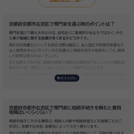
京都府京都市右京区で専門家を選ぶ時のポイントは？
専門家選びで最も大切なのは、自宅近くに事務所があるかではなく、その
士業が
相続に関する実績が多くあるかどうか
です。
例えば行政書士といっても対応分野は幅広く、法人設立や許認可申請など
法人業務を中心に行っている行政書士に相続手続きの相談をしても、期待
した結果は得られないでしょう。
また税理士であれば、相続は税理士試験の必修科目でないことから資格試
験を取る時に選択していない人にとっては専門外となります。
よって、相続手続きを専門に行っている士業や、相続手続きの実績が多数
ある士業を選ぶことが、スムーズで間違いのない相続手続きのために非常
に重要になります。
いい相続では、相続手続きに強い経験豊富な行政書士・税理士と多数提携
しており、
お客様のご要望にそった専門家選びを無料でサポート
していま
す。専門家選びでお困りの方は、お気軽にご相談ください。
京都府京都市右京区で専門家に相続手続きを頼むと費用
相場はいくらくらい？
相続手続きにかかる費用は、相続人の数や相続財産などお客様ごとのご
状況と、依頼する内容、依頼先によって大きく異なります。
例えば行政書士に依頼する手続きとその参考価格として、戸籍収集（3名ま