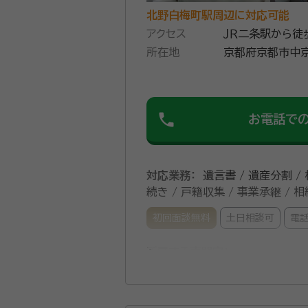
北野白梅町駅周辺に対応可能
アクセス
ＪＲ二条駅から徒
所在地
京都府京都市中京
phone
お電話で
対応業務：
遺言書 / 遺産分割 /
続き / 戸籍収集 / 事業承継 /
初回面談無料
土日相談可
電
所属する専門家：
柏木行政書士
柏木行政書士事務
険ジャパン株式会社在籍（1986～2