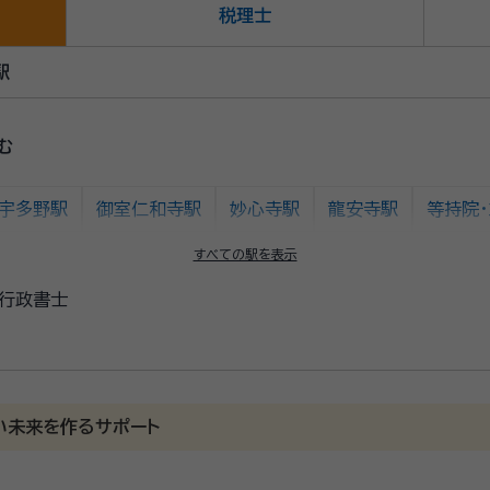
税理士
駅
む
宇多野駅
御室仁和寺駅
妙心寺駅
龍安寺駅
等持院
すべての駅を表示
行政書士
い未来を作るサポート