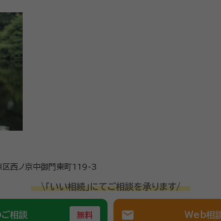
区西ノ京中御門東町119-3
\「いい相続」にてご相談を承ります/
mail
のご相談
Web相
無料