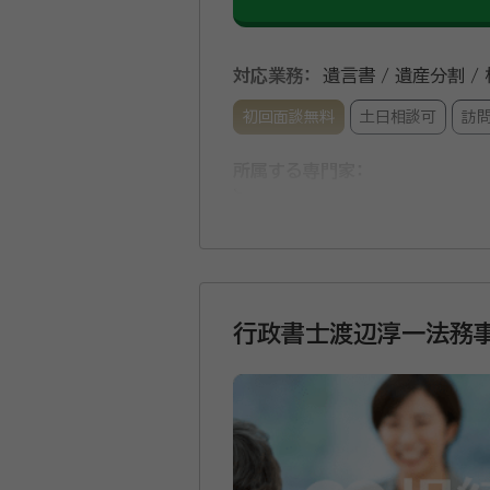
対応業務：
遺言書 / 遺産分割 /
初回面談無料
土日相談可
訪
所属する専門家：
藤井 克己（フジイ カツミ）
行政
当事務所は、円町駅より徒歩5
果になるように相談対応してお
行政書士渡辺淳一法務
ご安心ください。 特に、相続は家族の将来を左右する大切なものと考え、ご遺族が争い合うことがない形で遺言書を作成できる
ようにしております。1家族の
気軽にご相談ください。
資格等：
行政書士
所属団体：
京都府行政書士会