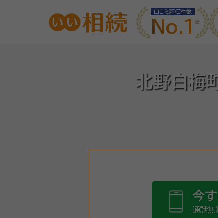
口コミ評価件数
No.1
北野白梅町
今す
通話無