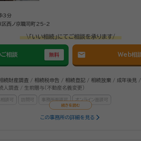
歩3分
区西ノ京職司町25-2
\「いい相続」にてご相談を承ります/
mail
のご相談
Web相
無料
 相続財産調査 / 相続税申告 / 相続登記 / 相続放棄 / 成年後見 
 相続人調査 / 生前贈与（不動産名義変更）
話相談可
訪問可
事務所面談可
オンライン面談可
この事務所の詳細を見る
所 代表行政書士（2021年6月～）、一般社団法人いきいきライフ協会 代
019年）