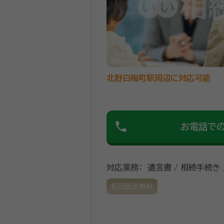
北野白梅町駅周辺に対応可能
phone
お電話で
対応業務：
遺言書 / 相続手続き 
初回面談無料