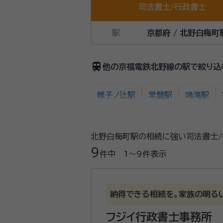
司法書士
/
行政書士
駅
京都府 / 北野白梅町
train
他の京福電鉄北野線の駅で絞り込
帷子ノ辻駅
常盤駅
鳴滝駅
北野白梅町駅
撮影所前駅
北野白梅町駅の相続に強い司法書士/
9
件中
1〜9
件表示
納得できる相続を。家族の明る
フジイ行政書士事務所