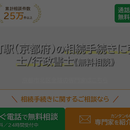
累計相談件数
通話
25万
無料
件以上
駅(京都府)
相続手続きに
の
士/行政書士
《無料相談》
京都市北区全域の専門家はこちら
相続手続きに関するご相談なら
ぐ電話
無料相談
カンタン6
で
専門家
紹
を
料／24時間受付中