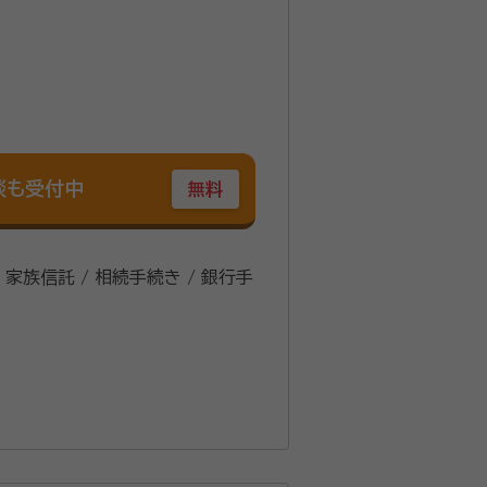
談も受付中
無料
/ 家族信託 / 相続手続き / 銀行手
表理事（2024年1月～）、損害保