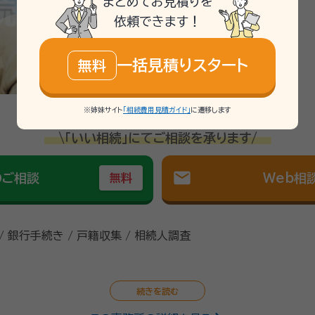
まとめてお見積りを
依頼できます！
一括見積りスタート
無料
※姉妹サイト
「相続費用見積ガイド」
に遷移します
\「いい相続」にてご相談を承ります/
mail
のご相談
Web相
無料
/ 銀行手続き / 戸籍収集 / 相続人調査