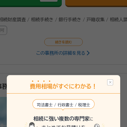
 相続財産調査 / 相続手続き / 銀行手続き / 戸籍収集 / 相続人
問可
この事務所の詳細を見る
書士
分ほどの場所にあり、好アクセスです！時間をかけてじっくりとお
ります。 遺言書の作成や相続、終活のサポートが専門で、さまざ
費
用
相
場
がすぐにわかる！
事務所
将来のために、誰もが納得できる遺言書を作成したい方をはじめ
司法書士 / 行政書士 / 税理士
相続に強い複数の専門家
に