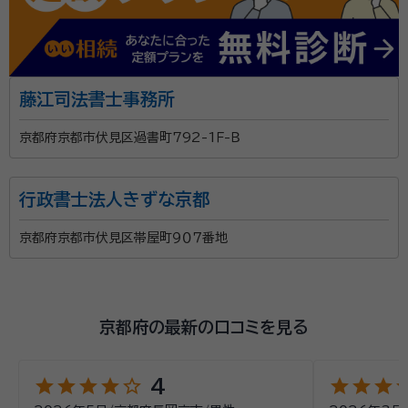
藤江司法書士事務所
京都府京都市伏見区過書町792-1Ｆ-Ｂ
行政書士法人きずな京都
京都府京都市伏見区帯屋町９０７番地
京都府の最新の口コミを見る
star
star
star
star
star_outline
star
star
star
st
4