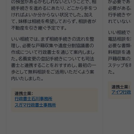
の預金があるかもしれないということで、相
が必要である
続手続きを進めるにあたり、どこから手をつ
必要があるこ
ければよいか分からない状況でした。加え
行手続きや
て、妹様は相続を希望しておらず、相談者が
れていない状
不動産を引き継ぐ予定です。
いい相続で
いい相続では、まず相続手続きの流れを整
電話相談を
理し、必要な戸籍収集や遺産分割協議書の
必要な書類の
作成について行政書士を通じて案内しまし
料相談を通
た。名義変更の登記手続きについても司法
戸籍収集の
書士と連携することをおすすめし、最初の一
ステップを明
歩として無料相談をご活用いただくよう案
た。
内いたしました。
連携士業：
アイワ行政
連携士業：
行政書士石川事務所
スガマ行政書士事務所