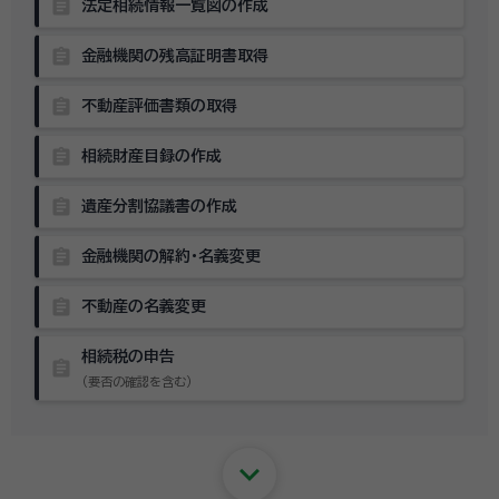
assignment
法定相続情報一覧図の作成
assignment
金融機関の残高証明書取得
assignment
不動産評価書類の取得
assignment
相続財産目録の作成
assignment
遺産分割協議書の作成
assignment
金融機関の解約・名義変更
assignment
不動産の名義変更
相続税の申告
assignment
（要否の確認を含む）
keyboard_arrow_down