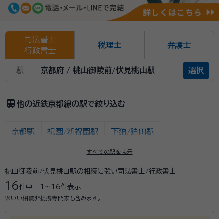
司法書士
税理士
弁護士
行政書士
駅
京都府 / 桃山御陵前/伏見桃山駅
選択
train
他の近鉄京都線の駅で絞り込む
京都駅
祝園/新祝園駅
下狛/狛田駅
ＪＲ三山木/三山木駅
東寺駅
近鉄十条駅
すべての駅を表示
桃山御陵前/伏見桃山駅の相続に強い司法書士/行政書士
上鳥羽口駅
竹田駅
伏見駅
16
件中
1〜16
件表示
近鉄丹波橋/丹波橋駅
桃山御陵前/伏見桃山駅
※いい相続非提携専門家も含みます。
向島駅
小倉駅
伊勢田駅
大久保駅
久津川駅