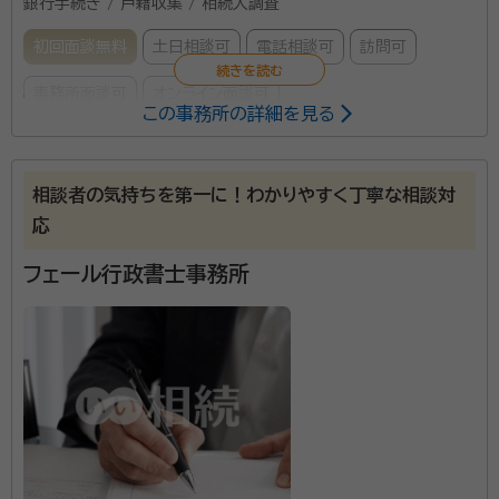
銀行手続き / 戸籍収集 / 相続人調査
初回面談無料
土日相談可
電話相談可
訪問可
事務所面談可
オンライン面談可
この事務所の詳細を見る
所属する専門家：
須釜 豊（すがま ゆたか）
行政書士
相談者の気持ちを第一に！わかりやすく丁寧な相談対
経歴：
同志社大学商学部卒業後、京都市役所に38年間勤務。 高齢者福
応
祉、介護保険、国民健康保険、市民税、戸籍住民票など幅広い分野の業務
を担当。 退職後、行政書士として開業し、市民生活に即した相談に対応。
フェール行政書士事務所
スガマ行政書士事務所は、京都市伏見区に拠点を置き、
相続手続きや遺言書作成を中心に、皆様の安心と解決
への「入り口」そして「道しるべ」となることを目指してお
ります。 代表の須釜豊は、同志社大学商学部卒業後、京
都市役所に38年間勤務し、高齢者福祉、介護保険、国民
資格等：
行政書士
健康保険、市民税、戸籍住民票など幅広い分野の業務を
所属団体：
京都府行政書士会
担当してまいりました。この豊富な行政経験を活かし、