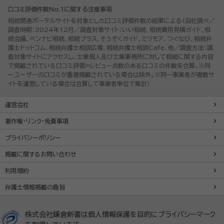
口コミ評価件数No.1に関する注意事項
相続関連ポータルサイトを対象とした口コミ評価件数の結果による（自社調べ／
調査時期：2024年12月／調査対象サイト：いい相続、相続費用見積ガイド、相
続会議、ベンナビ相続、相続プラス、そうぞくガイド、ミツモア、つぐなび、相続弁
護士ドットコム、相続弁護士相談広場、相続弁護士相談Cafe、他／調査方法：調
査対象サイトにアクセスし、士業個人及び士業事務所に対して相続に関する内容
で掲載されている口コミ評価=レビュー点数のある口コミの件数を合算。※同
一ユーザーの口コミが重複掲載されている場合は除外。※同一事業者が複数サ
イトを運営している場合は合算して事業者単位で集計）
運営会社
著作権・リンク・免責事項
プライバシーポリシー
掲載に関するお問い合わせ
利用規約
弁護士情報掲載の趣旨
株式会社鎌倉新書は個人情報保護を目的にプライバシーマーク