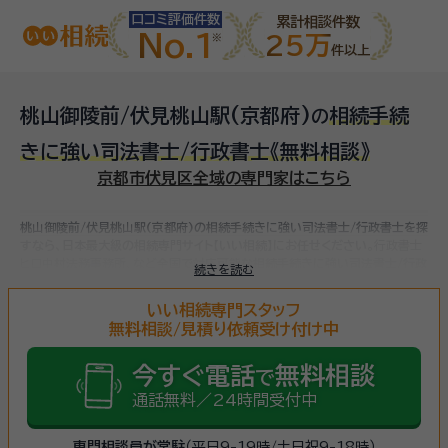
口コミ評価件数
累計相談件数
No.1
25万
件以上
桃山御陵前/伏見桃山駅(京都府)
相続手続
の
きに強い司法書士/行政書士
《無料相談》
京都市伏見区全域の専門家はこちら
桃山御陵前/伏見桃山駅(京都府)の相続手続きに強い司法書士/行政書士を探
すなら、日本最大級の相続専門サイト【いい相続】にお任せください。
行政書士
ヒロ中村法務事務所、など
全国で対応可能な相続手続きに強い司法書士/行政
続きを読む
書士をお探しいただけます。
相続手続きは、被相続人（故人）の財産を引き継ぐ
ために必要な手続きです。相続人・相続財産の確認、遺言書の確認、遺産分割
いい相続専門スタッフ
協議、相続財産の名義変更、相続税の申告・納税（相続財産が基礎控除額を超
無料相談/見積り依頼受け付け中
えていた場合）など多岐に渡るため、相続手続きに強い専門家に
まずは相談
し
ましょう。
今すぐ電話
無料相談
で
通話無料／24時間受付中
専門相談員が常駐
（平日9-19時/土日祝9-18時）