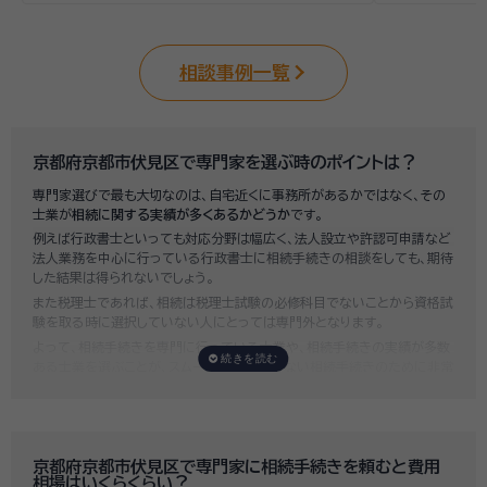
相談事例一覧
京都府京都市伏見区で専門家を選ぶ時のポイントは？
専門家選びで最も大切なのは、自宅近くに事務所があるかではなく、その
士業が
相続に関する実績が多くあるかどうか
です。
例えば行政書士といっても対応分野は幅広く、法人設立や許認可申請など
法人業務を中心に行っている行政書士に相続手続きの相談をしても、期待
した結果は得られないでしょう。
また税理士であれば、相続は税理士試験の必修科目でないことから資格試
験を取る時に選択していない人にとっては専門外となります。
よって、相続手続きを専門に行っている士業や、相続手続きの実績が多数
ある士業を選ぶことが、スムーズで間違いのない相続手続きのために非常
に重要になります。
いい相続では、相続手続きに強い経験豊富な行政書士・税理士と多数提携
しており、
お客様のご要望にそった専門家選びを無料でサポート
していま
す。専門家選びでお困りの方は、お気軽にご相談ください。
京都府京都市伏見区で専門家に相続手続きを頼むと費用
相場はいくらくらい？