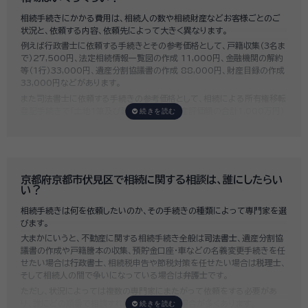
相続手続きにかかる費用は、相続人の数や相続財産などお客様ごとのご
状況と、依頼する内容、依頼先によって大きく異なります。
例えば行政書士に依頼する手続きとその参考価格として、戸籍収集（3名ま
で）27,500円、法定相続情報一覧図の作成 11,000円、金融機関の解約
等（1行）33,000円、遺産分割協議書の作成 88,000円、財産目録の作成
33,000円などがあります。
また司法書士に依頼する手続きの参考価格として、相続による所有権移転
登記手続きで「土地1筆及び建物1棟（固定資産評価額の合計1,000万円）
法定相続人3名のうち1名が単独相続した場合」の費用相場の目安は6万円
～8万円程です。
既に揉めてしまっている場合は弁護士しか対応ができませんが、その場合
は着手金だけで約20万円～30万円、そのほか出張費や成果報酬を合わ
せると100万円近くかそれ以上費用がかかってしまう場合もあるなど、非
京都府京都市伏見区で相続に関する相談は、誰にしたらい
常に高額になります。
い？
いい相続では、
お客様ごとに必要な相続手続きを明らかにし、無料で見積
相続手続きは何を依頼したいのか、その手続きの種類によって専門家を選
もり
をお出ししております。予算に合わせてご自身で対応できないものの
びます。
み依頼することも可能ですので、まずはお気軽にご相談ください。
大まかにいうと、不動産に関する相続手続き全般は
司法書士
、遺産分割協
議書の作成や戸籍謄本の収集、預貯金口座・車などの名義変更手続きを任
せたい場合は
行政書士
、相続税申告や節税対策を任せたい場合は
税理士
、
そして相続人の間で争いになっている場合は
弁護士
です。
ただし、状況によっては複数の専門家にまたがって依頼をする必要があ
り、誰にどの順番で相談すればいいのか迷う場合が多くあります。