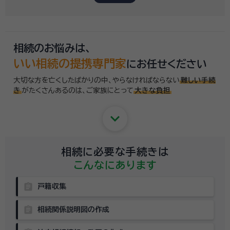
いい相続では「誰に相談したらいいかわからない」「いきなり専門家に連絡
するのはちょっと…」という方のために、専門相談員がお客様のご状況を
お伺いした上で、
適切な相談先を無料でご案内
しております。お気軽にご
相談ください。
相続のお悩みは、
いい相続の提携専門家
にお任せください
大切な方を亡くしたばかりの中、やらなければならない
難しい手続
き
がたくさんあるのは、
ご家族にとって
大きな負担
keyboard_arrow_down
相続に必要な手続きは
こんなにあります
assignment
戸籍収集
assignment
相続関係説明図の作成