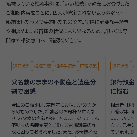
掲載している相談事例は、「いい相続」で過去にお受けした
ご相談内容をもとに、個人が特定されないよう匿名化・一
部編集したうえで要約したものです。実際に必要な手続き
や相談先は、お客様の状況により異なるため、詳しくは専
門家や相談窓口へご確認ください。
遺産分割
相続登記
相続手続き
戸籍収集
遺産分割
父名義のままの不動産と遺産分
銀行預金
割で困惑
に悩む
今回のご相談は、京都府にお住まいの方か
相談者は母親
らのものでした。相談者のお母様が亡くな
戸籍収集、
り、お父様の名義が残ったままになっている
いました。
不動産の名義変更と、遺産分割協議書の作
金で、兄弟姉
成に困っておられました。また、お母様名義
ています。遺