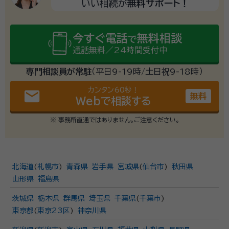
いい相続が
無料サポート！
今すぐ電話
無料相談
で
通話無料／24時間受付中
専門相談員が常駐
（平日9-19時/土日祝9-18時）
カンタン60秒！
email
無料
Webで相談する
※ 事務所直通ではありません。ご注意ください。
北海道
(
札幌市
)
青森県
岩手県
宮城県
(
仙台市
)
秋田県
山形県
福島県
茨城県
栃木県
群馬県
埼玉県
千葉県
(
千葉市
)
東京都
(
東京23区
)
神奈川県