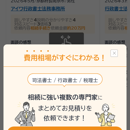
2026年5月
/
京都府長岡京市
/
男性
2026年3月
アイワ行政書士法務事務所
行政書士法
話しやすさ
4
説明の分かりやすさ
4
話しやすさ
対応スピード
3
価格
3
対応スピー
依頼内容
相続手続き
依頼金額
約20万円
依頼内容
相
面談の感想
面談の感想
近隣まで来ていただき助かりました行き違いも
いち早く電話
スクロールできます
無くスムーズに話が出来た。
費用に大きな
費
用
相
場
がすぐにわかる！
た。
契約後の感想
契約後の感想
進捗状況はまだまだこれからですからどうなる
か分からないので先の見通しを情報欲しいで
基本的に以降
司法書士 / 行政書士 / 税理士
す。
必要十分なご
す。
相続に強い複数の専門家
に
まとめてお見積りを
依頼できます！
桃山御陵前/伏見桃山駅(京都府)で相続手続きにかか
る費用を