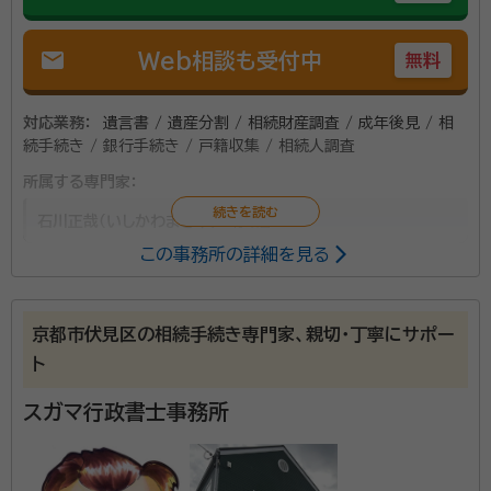
mail
Web相談も受付中
無料
対応業務：
遺言書 / 遺産分割 / 相続財産調査 / 成年後見 / 相
続手続き / 銀行手続き / 戸籍収集 / 相続人調査
所属する専門家：
石川正哉（いしかわまさや）
行政書士
この事務所の詳細を見る
遺言、相続、後見、死後事務等全般に関して協力したい
と考えております。 まずは電話で、現状とこれからのご
京都市伏見区の相続手続き専門家、親切・丁寧にサポー
意向を聞かせてください、それから面談によりすすめま
ト
しょう。 報酬の目安はありますが、個別具体的に考慮し
て決定いたします。
スガマ行政書士事務所
資格等：
行政書士
所属団体：
京都府行政書士会