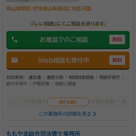
市民生活に即した相談にも対応いたします。 当事務所
桃山御陵前/伏見桃山駅周辺に対応可能
のモットーは、皆様の心強い相談相手として、しっかり向
き合い、困りごと解決に向けて二人三脚で歩むことで
\「いい相続」にてご相談を承ります/
す。特に相続手続きにおいては、相続人及び相続財産の
調査、相続関係図の作成、遺産分割協議書の作成、遺言
phone
お電話でのご相談
無料
書作成支援など、正確な書類作成と手続きで実務の負
担を軽減し、スムーズな相続をサポートいたします。 ま
た、初回のご相談は無料で承っております。 平日9:00
mail
Web相談も受付中
無料
～18:00の営業時間内にお気軽にお問い合わせくださ
い。 土日祝日も事前予約で対応可能です。 皆様に寄り
対応業務：
遺言書 / 遺産分割 / 相続財産調査 / 相続手続き /
添った、親切・丁寧な対応を心掛けておりますので、相続
銀行手続き / 戸籍収集 / 相続人調査
に関するお悩みやご不明点がございましたら、ぜひ当事
務所にご相談ください。
フェール行政書士事務所は、JR 東海道本線京都駅 八条
口側より徒歩10分の場所にあります。代表の阪本哲也
この事務所の詳細を見る
先生は、低価格で迅速かつ親切丁寧な対応に心がけて
いるそうです。相談者の気持ちを第一に考えることを掲
ももやま総合司法書士事務所
げ、難しい法律用語を使わずに相談対応しています。 ま