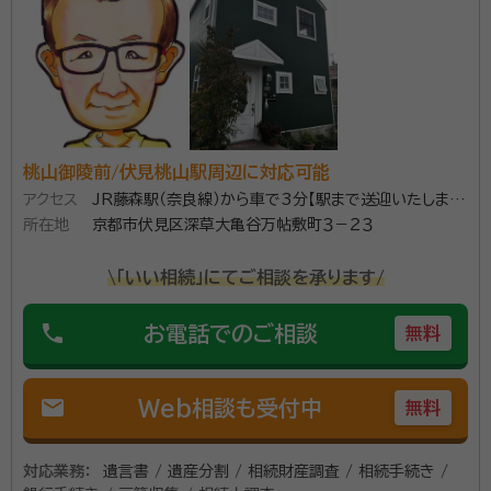
桃山御陵前/伏見桃山駅周辺に対応可能
アクセス
JR藤森駅（奈良線）から車で3分【駅まで送迎いたしま
所在地
す】
京都市伏見区深草大亀谷万帖敷町３－２３
\「いい相続」にてご相談を承ります/
phone
お電話でのご相談
無料
mail
Web相談も受付中
無料
対応業務：
遺言書 / 遺産分割 / 相続財産調査 / 相続手続き /