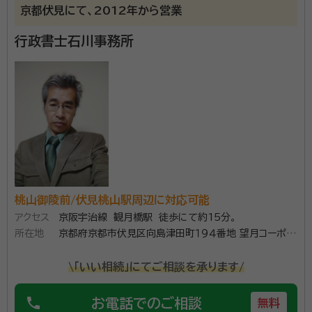
京都伏見にて、2012年から営業
寺田駅
富野荘駅
新田辺駅
興戸駅
行政書士石川事務所
近鉄宮津駅
木津川台駅
山田川駅
大和西大寺駅
新大宮駅
近鉄奈良駅
高の原駅
平城駅
桃山御陵前/伏見桃山駅周辺に対応可能
アクセス
京阪宇治線 観月橋駅 徒歩にて約15分。
所在地
京都府京都市伏見区向島津田町１９４番地 望月コーポ２
１１
\「いい相続」にてご相談を承ります/
phone
お電話でのご相談
無料