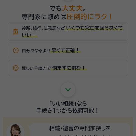
大丈夫
でも
。
圧倒的にラク！
専門家に頼めば
いくつも窓口を回らなくて
役所、銀行、法務局など
account_balance
いい！
schedule
早くて正確！
自分でやるより
sentiment_satisfied_alt
悩まずに済む！
難しい手続きで
keyboard_arrow_down
「いい相続」
なら
手続き1つから
依頼可能！
相続・遺言
の専門家探しを