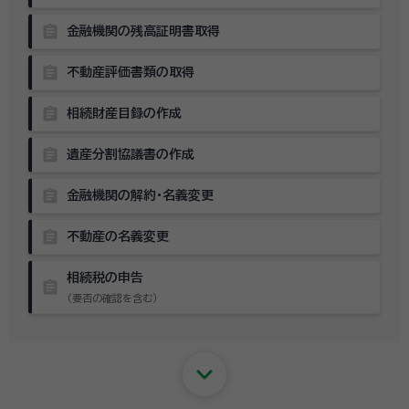
assignment
金融機関の残高証明書取得
assignment
不動産評価書類の取得
assignment
相続財産目録の作成
assignment
遺産分割協議書の作成
assignment
金融機関の解約・名義変更
assignment
不動産の名義変更
相続税の申告
assignment
（要否の確認を含む）
keyboard_arrow_down