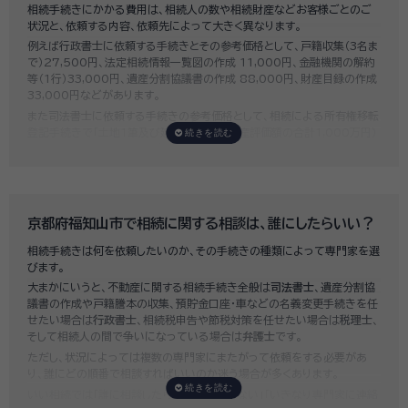
相続手続きにかかる費用は、相続人の数や相続財産などお客様ごとのご
状況と、依頼する内容、依頼先によって大きく異なります。
例えば行政書士に依頼する手続きとその参考価格として、戸籍収集（3名ま
で）27,500円、法定相続情報一覧図の作成 11,000円、金融機関の解約
等（1行）33,000円、遺産分割協議書の作成 88,000円、財産目録の作成
33,000円などがあります。
また司法書士に依頼する手続きの参考価格として、相続による所有権移転
登記手続きで「土地1筆及び建物1棟（固定資産評価額の合計1,000万円）
法定相続人3名のうち1名が単独相続した場合」の費用相場の目安は6万円
～8万円程です。
既に揉めてしまっている場合は弁護士しか対応ができませんが、その場合
は着手金だけで約20万円～30万円、そのほか出張費や成果報酬を合わ
せると100万円近くかそれ以上費用がかかってしまう場合もあるなど、非
京都府福知山市で相続に関する相談は、誰にしたらいい？
常に高額になります。
相続手続きは何を依頼したいのか、その手続きの種類によって専門家を選
いい相続では、
お客様ごとに必要な相続手続きを明らかにし、無料で見積
びます。
もり
をお出ししております。予算に合わせてご自身で対応できないものの
大まかにいうと、不動産に関する相続手続き全般は
司法書士
、遺産分割協
み依頼することも可能ですので、まずはお気軽にご相談ください。
議書の作成や戸籍謄本の収集、預貯金口座・車などの名義変更手続きを任
せたい場合は
行政書士
、相続税申告や節税対策を任せたい場合は
税理士
、
そして相続人の間で争いになっている場合は
弁護士
です。
ただし、状況によっては複数の専門家にまたがって依頼をする必要があ
り、誰にどの順番で相談すればいいのか迷う場合が多くあります。
いい相続では「誰に相談したらいいかわからない」「いきなり専門家に連絡