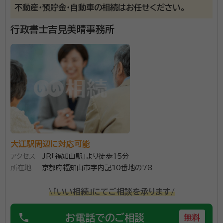
不動産・預貯金・自動車の相続はお任せください。
行政書士吉見美晴事務所
大江駅周辺に対応可能
アクセス
JR「福知山駅」より徒歩15分
所在地
京都府福知山市字内記10番地の78
\「いい相続」にてご相談を承ります/
phone
お電話でのご相談
無料