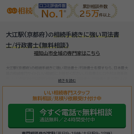
口コミ評価件数
累計相談件数
No.1
25万
件以上
大江駅(京都府)
相続手続きに強い司法書
の
士/行政書士
《無料相談》
福知山市全域の専門家はこちら
大江駅(京都府)の相続手続きに強い司法書士/行政書士を探すなら、日本最大
級の相続専門サイト【いい相続】にお任せください。
行政書士ヒロ中村法務事務
所、など
全国で対応可能な相続手続きに強い司法書士/行政書士をお探しいた
続きを読む
だけます。
相続手続きは、被相続人（故人）の財産を引き継ぐために必要な手
続きです。相続人・相続財産の確認、遺言書の確認、遺産分割協議、相続財産の
いい相続専門スタッフ
名義変更、相続税の申告・納税（相続財産が基礎控除額を超えていた場合）など
無料相談/見積り依頼受け付け中
多岐に渡るため、相続手続きに強い専門家に
まずは相談
しましょう。
今すぐ電話
無料相談
で
通話無料／24時間受付中
専門相談員が常駐
（平日9-19時/土日祝9-18時）