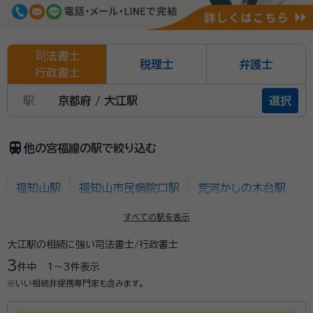
司法書士
税理士
弁護士
行政書士
駅
京都府 / 大江駅
選択
train
他の宮福線の駅で絞り込む
福知山駅
福知山市民病院口駅
荒河かしの木台駅
牧駅
下天津駅
公庄駅
大江駅
大江高校前駅
すべての駅を表示
大江駅の相続に強い司法書士/行政書士
二俣駅
大江山口内宮駅
辛皮駅
喜多駅
3
件中
1〜3
件表示
宮村駅
宮津駅
※いい相続非提携専門家も含みます。