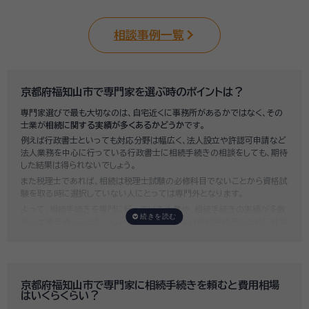
相談事例一覧
京都府福知山市で専門家を選ぶ時のポイントは？
専門家選びで最も大切なのは、自宅近くに事務所があるかではなく、その
士業が
相続に関する実績が多くあるかどうか
です。
例えば行政書士といっても対応分野は幅広く、法人設立や許認可申請など
法人業務を中心に行っている行政書士に相続手続きの相談をしても、期待
した結果は得られないでしょう。
また税理士であれば、相続は税理士試験の必修科目でないことから資格試
験を取る時に選択していない人にとっては専門外となります。
よって、相続手続きを専門に行っている士業や、相続手続きの実績が多数
ある士業を選ぶことが、スムーズで間違いのない相続手続きのために非常
に重要になります。
いい相続では、相続手続きに強い経験豊富な行政書士・税理士と多数提携
しており、
お客様のご要望にそった専門家選びを無料でサポート
していま
す。専門家選びでお困りの方は、お気軽にご相談ください。
京都府福知山市で専門家に相続手続きを頼むと費用相場
はいくらくらい？