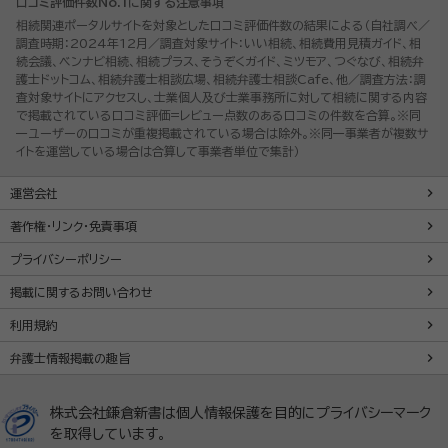
口コミ評価件数No.1に関する注意事項
相続関連ポータルサイトを対象とした口コミ評価件数の結果による（自社調べ／
調査時期：2024年12月／調査対象サイト：いい相続、相続費用見積ガイド、相
続会議、ベンナビ相続、相続プラス、そうぞくガイド、ミツモア、つぐなび、相続弁
護士ドットコム、相続弁護士相談広場、相続弁護士相談Cafe、他／調査方法：調
査対象サイトにアクセスし、士業個人及び士業事務所に対して相続に関する内容
で掲載されている口コミ評価=レビュー点数のある口コミの件数を合算。※同
一ユーザーの口コミが重複掲載されている場合は除外。※同一事業者が複数サ
イトを運営している場合は合算して事業者単位で集計）
運営会社
著作権・リンク・免責事項
プライバシーポリシー
掲載に関するお問い合わせ
利用規約
弁護士情報掲載の趣旨
株式会社鎌倉新書は個人情報保護を目的にプライバシーマーク
を取得しています。