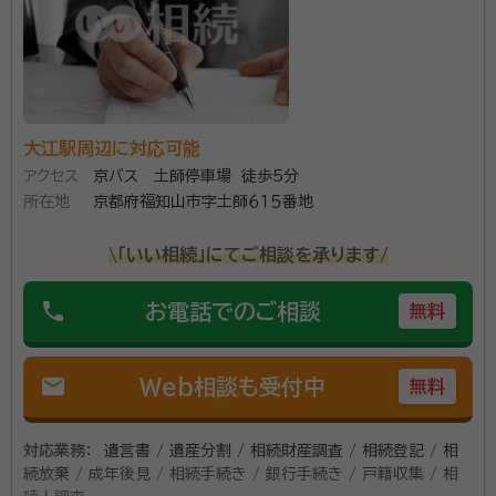
大江駅周辺に対応可能
アクセス
京バス 土師停車場 徒歩5分
所在地
京都府福知山市字土師６１５番地
\「いい相続」にてご相談を承ります/
phone
お電話でのご相談
無料
mail
Web相談も受付中
無料
対応業務：
遺言書 / 遺産分割 / 相続財産調査 / 相続登記 / 相
続放棄 / 成年後見 / 相続手続き / 銀行手続き / 戸籍収集 / 相