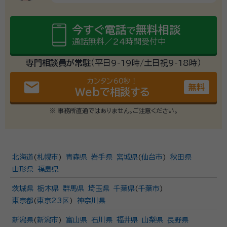
今すぐ電話
無料相談
で
通話無料／24時間受付中
専門相談員が常駐
（平日9-19時/土日祝9-18時）
カンタン60秒！
email
無料
Webで相談する
※ 事務所直通ではありません。ご注意ください。
北海道
(
札幌市
)
青森県
岩手県
宮城県
(
仙台市
)
秋田県
山形県
福島県
茨城県
栃木県
群馬県
埼玉県
千葉県
(
千葉市
)
東京都
(
東京23区
)
神奈川県
新潟県
(
新潟市
)
富山県
石川県
福井県
山梨県
長野県