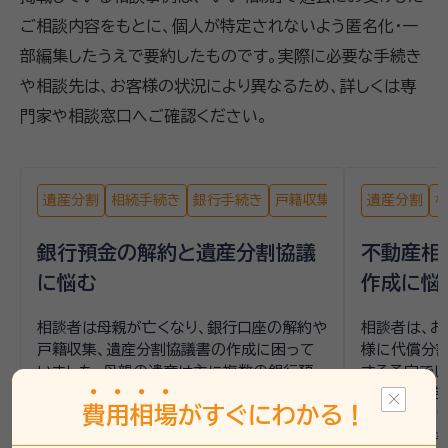
ご相談内容をもとに、個人が特定されないよう匿名化・一
部編集したうえで要約したものです。実際に必要な手続き
や相談先は、お客様の状況により異なるため、詳しくは専
門家や相談窓口へご確認ください。
遺産分割
相続手続き
銀行手続き
戸籍収集
遺産分割
銀行預金の解約と遺産分割協議
不動産相
に悩む
作成に悩
相談者は母親が亡くなり、銀行口座の解約や
相談者は、お
戸籍収集、遺産分割協議書の作成に困って
様に代償分割
いました。母親の遺産は主に複数の銀行預
する予定でし
金で、兄弟姉妹である姉と共に相続人となっ
ため、期間
費
用
相
場
がすぐにわかる！
ています。遺言書がないため、遺産分割協議
で支払いたい
が必要であること、また、戸籍謄本を揃える
産分割協議