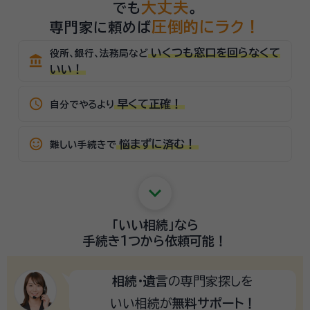
大丈夫
でも
。
圧倒的にラク！
専門家に頼めば
いくつも窓口を回らなくて
役所、銀行、法務局など
account_balance
いい！
schedule
早くて正確！
自分でやるより
sentiment_satisfied_alt
悩まずに済む！
難しい手続きで
keyboard_arrow_down
「いい相続」
なら
手続き1つから
依頼可能！
相続・遺言
の専門家探しを
いい相続が
無料サポート！