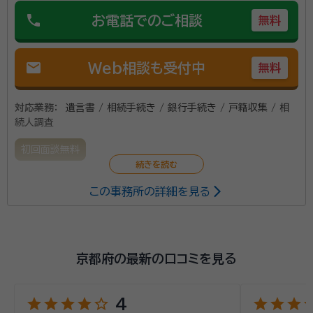
phone
お電話でのご相談
無料
mail
Web相談も受付中
無料
対応業務：
遺言書 / 相続手続き / 銀行手続き / 戸籍収集 / 相
続人調査
初回面談無料
この事務所の詳細を見る
京都府の最新の口コミを見る
star
star
star
star
star_outline
star
star
star
st
4