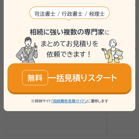
必要があることに不安を抱えていました。銀
受けました。
行手続きや管理会社への連絡もまだ進めら
司法書士 / 行政書士 / 税理士
いい相続で
れていない状況でした。
税金面での
いい相続では、相談者へまず行政書士との
ご相談される
相続に強い複数の専門家
に
電話相談を案内し、銀行口座の解約方法や
の手続きや費
必要な書類の整理について説明しました。無
ルでの対応
まとめてお見積りを
料相談を通じて、遺産分割協議書の作成や
での相談も
依頼できます！
戸籍収集の進め方を具体的に確認し、次の
お勧めしまし
ステップを明確にするサポートを行いまし
た。
連携士業：
一括見積りスタート
無料
行政書士ヒ
連携士業：
アイワ行政書士法務事務所
※姉妹サイト
「相続費用見積ガイド」
に遷移します