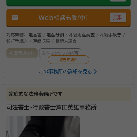
mail
Web相談も受付中
無料
対応業務：
遺言書 / 遺産分割 / 相続財産調査 / 相続手続き /
銀行手続き / 戸籍収集 / 相続人調査
初回面談無料
女性スタッフ対応可
この事務所の詳細を見る
土地家屋調査士との合同事務所です。女性行政書士が
丁寧に対応させていただきます。 相続手続きの中でも
特に不動産の相続において、お客様の御要望をお聞き
家庭的な法務事務所です
しながら、将来に向けてのご提案もさせていただきま
す。
司法書士・行政書士芦田英雄事務所