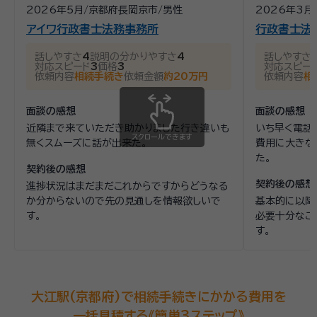
2026年5月
/
京都府長岡京市
/
男性
2026年3月
アイワ行政書士法務事務所
行政書士法
話しやすさ
4
説明の分かりやすさ
4
話しやすさ
対応スピード
3
価格
3
対応スピー
依頼内容
相続手続き
依頼金額
約20万円
依頼内容
相
面談の感想
面談の感想
近隣まで来ていただき助かりました行き違いも
いち早く電話
スクロールできます
無くスムーズに話が出来た。
費用に大きな
た。
契約後の感想
契約後の感想
進捗状況はまだまだこれからですからどうなる
か分からないので先の見通しを情報欲しいで
基本的に以降
す。
必要十分なご
す。
大江駅(京都府)で相続手続きにかかる費用を
一括見積する《簡単3ステップ》