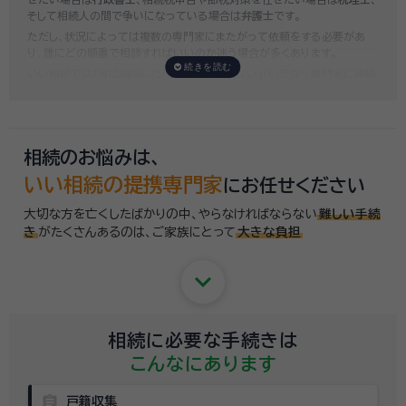
そして相続人の間で争いになっている場合は
弁護士
です。
ただし、状況によっては複数の専門家にまたがって依頼をする必要があ
り、誰にどの順番で相談すればいいのか迷う場合が多くあります。
いい相続では「誰に相談したらいいかわからない」「いきなり専門家に連絡
するのはちょっと…」という方のために、専門相談員がお客様のご状況を
お伺いした上で、
適切な相談先を無料でご案内
しております。お気軽にご
相談ください。
相続のお悩みは、
いい相続の提携専門家
にお任せください
大切な方を亡くしたばかりの中、やらなければならない
難しい手続
き
がたくさんあるのは、
ご家族にとって
大きな負担
keyboard_arrow_down
相続に必要な手続きは
こんなにあります
assignment
戸籍収集