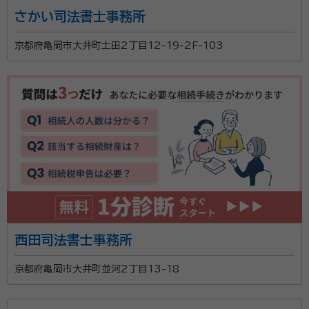
さかい司法書士事務所
当事務所は、円町駅より徒歩5分ほどの場所にあり、好
京都府亀岡市大井町土田2丁目12-19-2Ｆ-103
アクセスです！時間をかけてじっくりとお客様の話を聴
き、納得できる結果になるように相談対応しておりま
す。 遺言書の作成や相続、終活のサポートが専門で、さ
まざまなお客様の対応をしているのでご安心ください。
資格等：
行政書士
特に、相続は家族の将来を左右する大切なものと考え、
所属団体：
京都府行政書士会
ご遺族が争い合うことがない形で遺言書を作成できる
ようにしております。1家族の将来のために、誰もが納得
できる遺言書を作成したい方をはじめ、相続のお悩みが
ある方はぜひお気軽にご相談ください。
西田司法書士事務所
京都府亀岡市大井町並河2丁目13-18