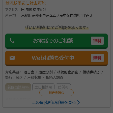
並河駅周辺に対応可能
京都市西京区で行政書士をしている齊藤武時（さいと
アクセス
円町駅 徒歩5分
う たけはる）です。 相続に関する相談を年間100件以
所在地
京都府京都市中京区西ノ京中御門東町119-3
上承っております。 大切な方が亡くなった後の相続に関
するご相談や公正証書遺言の作成など、真心を込めて
\「いい相続」にてご相談を承ります/
丁寧に対応させていただきます。 京都市西京区を中心
資格等：
行政書士
phone
お電話でのご相談
に京都市内や近隣の市町村、大阪府や滋賀県の方も ま
無料
所属団体：
京都府行政書士会
ずはお気軽にお問い合わせください。 （遠方の方はお電
話やオンラインでの対応も承ります。）
mail
Web相談も受付中
無料
対応業務：
遺言書 / 遺産分割 / 相続財産調査 / 相続手続き /
銀行手続き / 戸籍収集 / 相続人調査
初回面談無料
土日相談可
訪問可
所属する専門家：
この事務所の詳細を見る
藤井 克己（フジイ カツミ）
行政書士