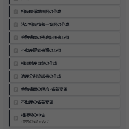
assignment
相続関係説明図の作成
assignment
法定相続情報一覧図の作成
assignment
金融機関の残高証明書取得
assignment
不動産評価書類の取得
assignment
相続財産目録の作成
assignment
遺産分割協議書の作成
assignment
金融機関の解約・名義変更
assignment
不動産の名義変更
相続税の申告
assignment
（要否の確認を含む）