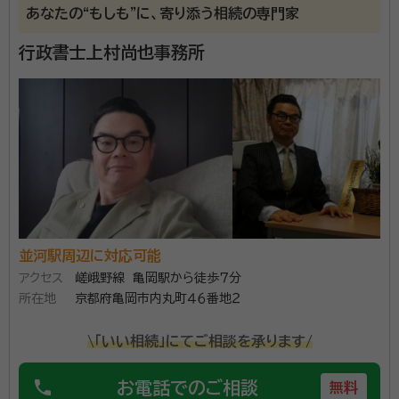
あなたの“もしも”に、寄り添う相続の専門家
行政書士上村尚也事務所
並河駅周辺に対応可能
アクセス
嵯峨野線 亀岡駅から徒歩７分
所在地
京都府亀岡市内丸町４６番地２
\「いい相続」にてご相談を承ります/
phone
お電話でのご相談
無料