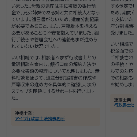
いました。母親の遺産は主に複数の銀行預
する予定でし
金で、兄弟姉妹である姉と共に相続人となっ
ため、期間
ています。遺言書がないため、遺産分割協議
で支払いたい
が必要であること、また、戸籍謄本を揃える
産分割協議
必要があることに不安を抱えていました。銀
受けました。
行手続きや管理会社への連絡もまだ進めら
いい相続で
れていない状況でした。
税金面での
いい相続では、相談者へまず行政書士との
ご相談される
電話相談を案内し、銀行口座の解約方法や
の手続きや費
必要な書類の整理について説明しました。無
ルでの対応
料相談を通じて、遺産分割協議書の作成や
での相談も
戸籍収集の進め方を具体的に確認し、次の
お勧めしまし
ステップを明確にするサポートを行いまし
た。
連携士業：
行政書士ヒ
連携士業：
アイワ行政書士法務事務所