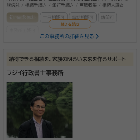
族信託 / 相続手続き / 銀行手続き / 戸籍収集 / 相続人調査
初回面談無料
土日相談可
電話相談可
訪問可
事務所面談可
この事務所の詳細を見る
所属する専門家：
齊藤 武時（さいとう たけはる）
行政書士
納得できる相続を。家族の明るい未来を作るサポート
事務所口コミ（抜粋）：
フジイ行政書士事務所
account_circle
満足度 3.0
ご利用時期：2025/5
面談の感想
自宅まで来ていただき、無料相談をしました。他に宛もなかったのでその
場で契約しました。
契約後の感想
こちらからの問い合わせには一応回答はしていただきましたが、あまり
解りやすいものとは言えませんでした。また、見積もり時の金額と、請求額
に大幅な違いがあり、納得できるものではありませんでした。