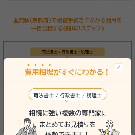
並河駅(京都府)で相続手続きにかかる費用を
一括見積する《簡単3ステップ》
費
用
相
場
がすぐにわかる！
司法書士 / 行政書士 / 税理士
相続に強い複数の専門家
に
まとめてお見積りを
依頼できます！