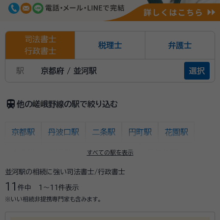
司法書士
税理士
弁護士
行政書士
駅
京都府 / 並河駅
選択
train
他の嵯峨野線の駅で絞り込む
京都駅
丹波口駅
二条駅
円町駅
花園駅
太秦駅
嵯峨嵐山/トロッコ嵯峨駅
保津峡駅
すべての駅を表示
並河駅の相続に強い司法書士/行政書士
馬堀駅
亀岡駅
並河駅
千代川駅
八木駅
11
件中
1〜11
件表示
吉富駅
園部駅
梅小路京都西駅
※いい相続非提携専門家も含みます。