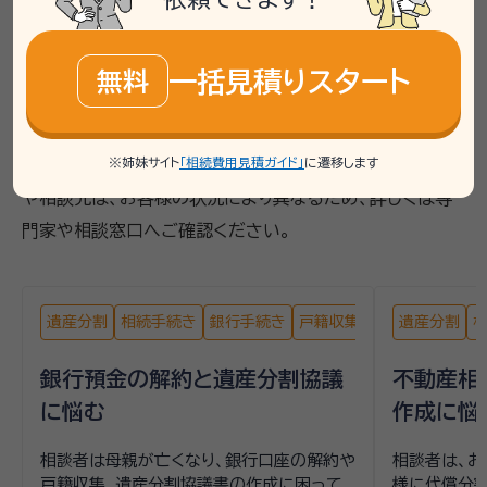
【相続手続き】の相談事例
一括見積りスタート
無料
掲載している相談事例は、「いい相続」で過去にお受けした
ご相談内容をもとに、個人が特定されないよう匿名化・一
※姉妹サイト
「相続費用見積ガイド」
に遷移します
部編集したうえで要約したものです。実際に必要な手続き
や相談先は、お客様の状況により異なるため、詳しくは専
門家や相談窓口へご確認ください。
遺産分割
相続手続き
銀行手続き
戸籍収集
遺産分割
銀行預金の解約と遺産分割協議
不動産相
に悩む
作成に悩
相談者は母親が亡くなり、銀行口座の解約や
相談者は、お
戸籍収集、遺産分割協議書の作成に困って
様に代償分割