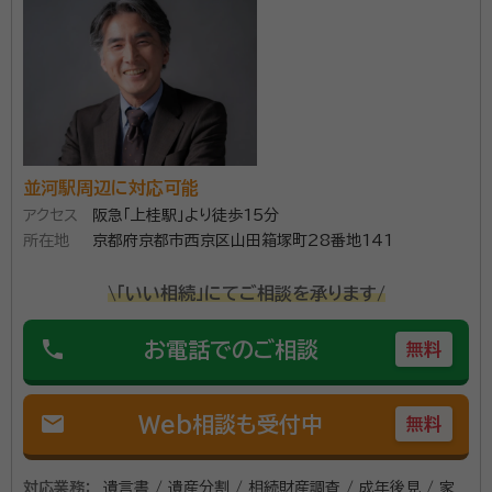
せください。 皆様の安心と笑顔のために、全力でサポー
トさせていただきます。
並河駅周辺に対応可能
アクセス
阪急「上桂駅」より徒歩15分
所在地
京都府京都市西京区山田箱塚町28番地141
\「いい相続」にてご相談を承ります/
phone
お電話でのご相談
無料
mail
Web相談も受付中
無料
対応業務：
遺言書 / 遺産分割 / 相続財産調査 / 成年後見 / 家