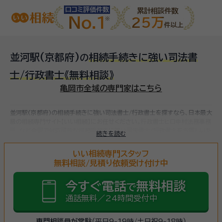
口コミ評価件数
累計相談件数
No.1
25万
件以上
並河駅(京都府)
相続手続きに強い司法書
の
士/行政書士
《無料相談》
亀岡市全域の専門家はこちら
並河駅(京都府)の相続手続きに強い司法書士/行政書士を探すなら、日本最大
級の相続専門サイト【いい相続】にお任せください。
行政書士ヒロ中村法務事務
所、など
全国で対応可能な相続手続きに強い司法書士/行政書士をお探しいた
続きを読む
だけます。
相続手続きは、被相続人（故人）の財産を引き継ぐために必要な手
続きです。相続人・相続財産の確認、遺言書の確認、遺産分割協議、相続財産の
いい相続専門スタッフ
名義変更、相続税の申告・納税（相続財産が基礎控除額を超えていた場合）など
無料相談/見積り依頼受け付け中
多岐に渡るため、相続手続きに強い専門家に
まずは相談
しましょう。
今すぐ電話
無料相談
で
通話無料／24時間受付中
専門相談員が常駐
（平日9-19時/土日祝9-18時）