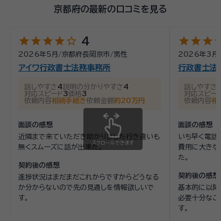
京都府の最新の口コミを見る
star
star
star
star
star_outline
star
star
star
st
4
2026年5月
/
京都府長岡京市
/
男性
2026年3月
アイワ行政書士法務事務所
行政書士法
話しやすさ
4
説明の分かりやすさ
4
話しやすさ
対応スピード
3
価格
3
対応スピー
依頼内容
相続手続き
依頼金額
約20万円
依頼内容
相
面談の感想
面談の感想
近隣まで来ていただき助かりました行き違いも
いち早く電話
スクロールできます
無くスムーズに話が出来た。
費用に大きな
た。
契約後の感想
契約後の感想
進捗状況はまだまだこれからですからどうなる
か分からないので先の見通しを情報欲しいで
基本的に以降
す。
必要十分なご
す。