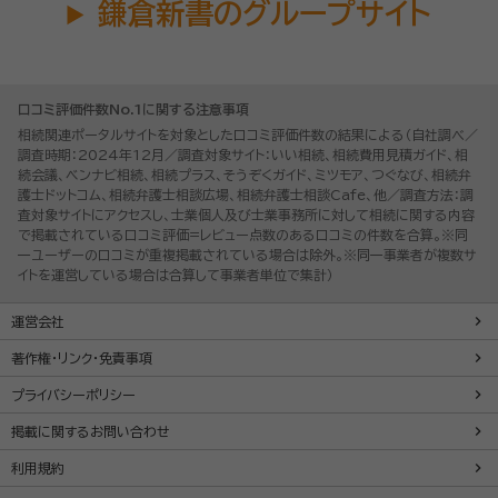
鎌倉新書のグループサイト
口コミ評価件数No.1に関する注意事項
相続関連ポータルサイトを対象とした口コミ評価件数の結果による（自社調べ／
調査時期：2024年12月／調査対象サイト：いい相続、相続費用見積ガイド、相
続会議、ベンナビ相続、相続プラス、そうぞくガイド、ミツモア、つぐなび、相続弁
護士ドットコム、相続弁護士相談広場、相続弁護士相談Cafe、他／調査方法：調
査対象サイトにアクセスし、士業個人及び士業事務所に対して相続に関する内容
で掲載されている口コミ評価=レビュー点数のある口コミの件数を合算。※同
一ユーザーの口コミが重複掲載されている場合は除外。※同一事業者が複数サ
イトを運営している場合は合算して事業者単位で集計）
運営会社
著作権・リンク・免責事項
プライバシーポリシー
掲載に関するお問い合わせ
利用規約