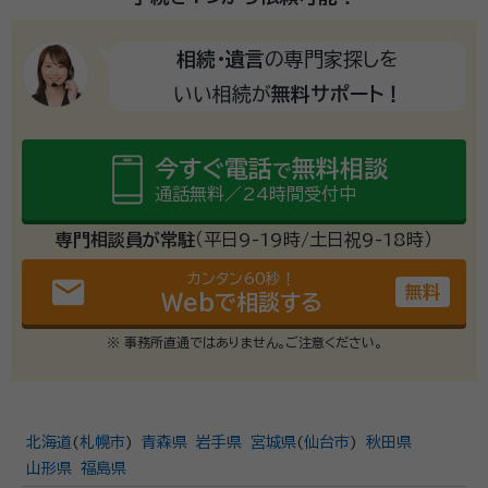
相続・遺言
の専門家探しを
いい相続が
無料サポート！
今すぐ電話
無料相談
で
通話無料／24時間受付中
専門相談員が常駐
（平日9-19時/土日祝9-18時）
カンタン60秒！
email
無料
Webで相談する
※ 事務所直通ではありません。ご注意ください。
北海道
(
札幌市
)
青森県
岩手県
宮城県
(
仙台市
)
秋田県
山形県
福島県