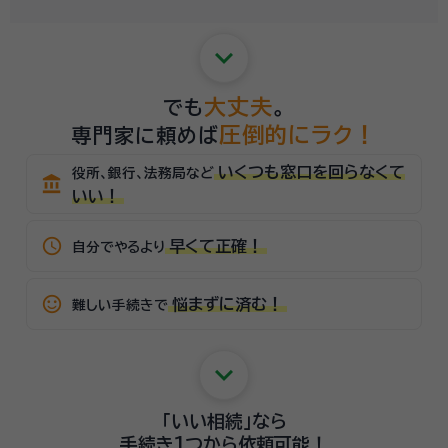
keyboard_arrow_down
大丈夫
でも
。
圧倒的にラク！
専門家に頼めば
いくつも窓口を回らなくて
役所、銀行、法務局など
account_balance
いい！
schedule
早くて正確！
自分でやるより
sentiment_satisfied_alt
悩まずに済む！
難しい手続きで
keyboard_arrow_down
「いい相続」
なら
手続き1つから
依頼可能！