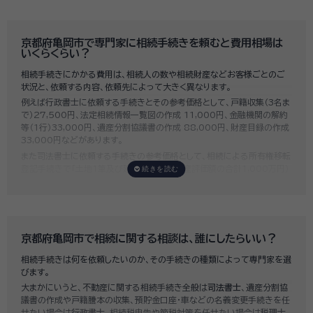
いい相続では、相続手続きに強い経験豊富な行政書士・税理士と多数提携
しており、
お客様のご要望にそった専門家選びを無料でサポート
していま
す。専門家選びでお困りの方は、お気軽にご相談ください。
京都府亀岡市で専門家に相続手続きを頼むと費用相場は
いくらくらい？
相続手続きにかかる費用は、相続人の数や相続財産などお客様ごとのご
状況と、依頼する内容、依頼先によって大きく異なります。
例えば行政書士に依頼する手続きとその参考価格として、戸籍収集（3名ま
で）27,500円、法定相続情報一覧図の作成 11,000円、金融機関の解約
等（1行）33,000円、遺産分割協議書の作成 88,000円、財産目録の作成
33,000円などがあります。
また司法書士に依頼する手続きの参考価格として、相続による所有権移転
登記手続きで「土地1筆及び建物1棟（固定資産評価額の合計1,000万円）
法定相続人3名のうち1名が単独相続した場合」の費用相場の目安は6万円
～8万円程です。
既に揉めてしまっている場合は弁護士しか対応ができませんが、その場合
は着手金だけで約20万円～30万円、そのほか出張費や成果報酬を合わ
せると100万円近くかそれ以上費用がかかってしまう場合もあるなど、非
京都府亀岡市で相続に関する相談は、誰にしたらいい？
常に高額になります。
相続手続きは何を依頼したいのか、その手続きの種類によって専門家を選
いい相続では、
お客様ごとに必要な相続手続きを明らかにし、無料で見積
びます。
もり
をお出ししております。予算に合わせてご自身で対応できないものの
大まかにいうと、不動産に関する相続手続き全般は
司法書士
、遺産分割協
み依頼することも可能ですので、まずはお気軽にご相談ください。
議書の作成や戸籍謄本の収集、預貯金口座・車などの名義変更手続きを任
せたい場合は
行政書士
、相続税申告や節税対策を任せたい場合は
税理士
、