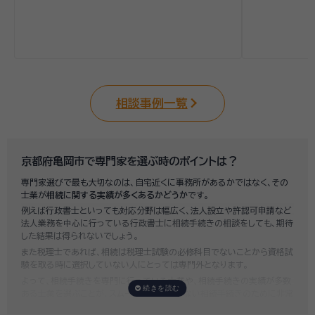
相談事例一覧
京都府亀岡市で専門家を選ぶ時のポイントは？
専門家選びで最も大切なのは、自宅近くに事務所があるかではなく、その
士業が
相続に関する実績が多くあるかどうか
です。
例えば行政書士といっても対応分野は幅広く、法人設立や許認可申請など
法人業務を中心に行っている行政書士に相続手続きの相談をしても、期待
した結果は得られないでしょう。
また税理士であれば、相続は税理士試験の必修科目でないことから資格試
験を取る時に選択していない人にとっては専門外となります。
よって、相続手続きを専門に行っている士業や、相続手続きの実績が多数
ある士業を選ぶことが、スムーズで間違いのない相続手続きのために非常
に重要になります。