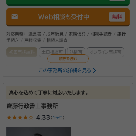
mail
Web相談も受付中
無料
対応業務：
遺言書 / 成年後見 / 家族信託 / 相続手続き / 銀行
手続き / 戸籍収集 / 相続人調査
初回面談無料
土日相談可
訪問可
オンライン面談可
この事務所の詳細を見る
はじめまして、行政書士の上村尚也と申します。 相続や
遺言に関するお悩みは、誰にとっても大きな不安の種で
す。 私はこれまで10年近くにわたり、様々な相続案件
真心を込めて丁寧に対応いたします。
に携わってまいりました。 お客様一人ひとりの状況やご
希望を丁寧にお伺いし、最適な解決策をご提案いたしま
齊藤行政書士事務所
所属団体：
日本行政書士会連合会、京都府行政書士会
す。 また、税理士や司法書士などの専門家と連携し、ワ
star
star
star
star
star_outline
4.33
（
15件
）
ンストップでのサービス提供を心がけております。 初回
のご相談は無料ですので、どうぞお気軽にお問い合わ