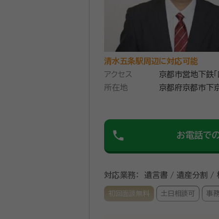
清水五条駅周辺に対応可能
アクセス
京都市営地下鉄「
所在地
京都府京都市下京
澤ビル２０２号
phone
お電話で
対応業務：
遺言書 / 遺産分割 /
初回面談無料
土日相談可
事