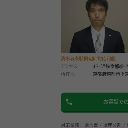
清水五条駅周辺に対応可能
アクセス
JR・近鉄京都線
所在地
京都府京都市下京
phone
お電話で
対応業務：
遺言書 / 遺産分割 /