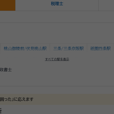
税理士
桃山御陵前/伏見桃山駅
三条/三条京阪駅
祇園四条駅
大前深草駅
藤森駅
墨染駅
中書島駅
淀駅
石清水
すべての駅を表示
政書士
駅
京橋駅
樟葉駅
牧野駅
御殿山駅
枚方市駅
古川橋駅
門真市駅
西三荘駅
守口市駅
土居駅
駅
天満橋駅
北浜/なにわ橋駅
淀屋橋/大江橋駅
困った」に応えます
所