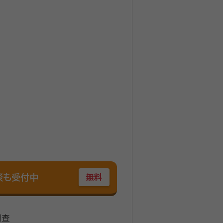
談も受付中
無料
調査