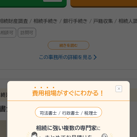
 相続財産調査 / 相続手続き / 銀行手続き / 戸籍収集 / 相続人
話相談可
訪問可
この事務所の詳細を見る
政書士
成したい｣｢親族間でトラブルにならないよう遺産分割協議書を作
にご相談ください。 ご相談者様に特有のご事情を丁寧にお伺いし
費
用
相
場
がすぐにわかる！
 司法書士や税理士、社労士といった他の士業との連携でワンスト
、終活が専門です
るため、たらい回しにされる心配もありません。 京都に拠点を置
政書士三上隆事務所
たします。 支払い方法にQRコード決済「paypay」やJCB・visa・
司法書士 / 行政書士 / 税理士
ードに対応しております。 また分割での支払いにも応じますの
相続に強い複数の専門家
に