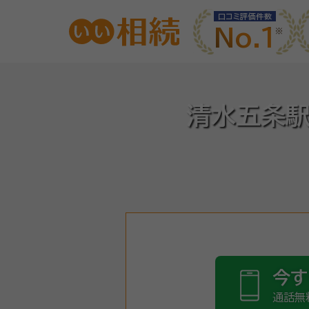
口コミ評価件数
No.1
清水五条駅
今す
通話無