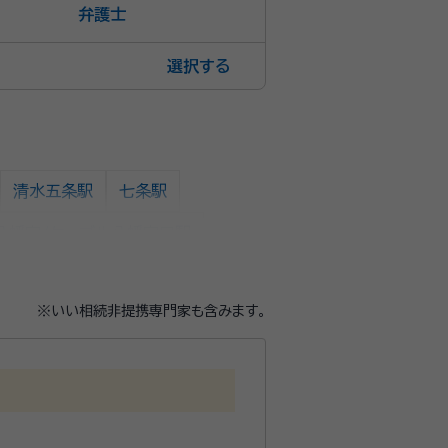
弁護士
選択
清水五条駅
七条駅
八幡宮/ケーブル八幡宮口駅
枚方公園駅
光善寺駅
香里園駅
※いい相続非提携専門家も含みます。
滝井駅
千林駅
森小路駅