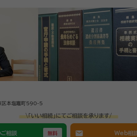
区本塩竈町590-5
\「いい相続」にてご相談を承ります/
mail
のご相談
Web相
無料