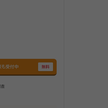
談も受付中
無料
調査