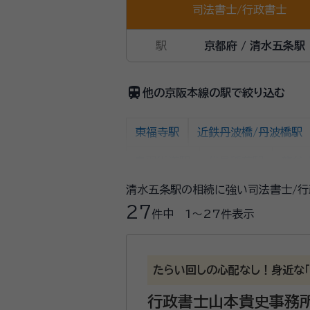
司法書士
/
行政書士
駅
京都府 / 清水五条駅
train
他の京阪本線の駅で絞り込む
東福寺駅
近鉄丹波橋/丹波橋駅
鳥羽街道駅
伏見稲荷駅
龍谷
清水五条駅の相続に強い司法書士/行
橋本駅
出町柳駅
神宮丸太町
27
件中
1〜27
件表示
寝屋川市駅
萱島駅
大和田駅
関目/関目成育駅
JR野江/野江
たらい回しの心配なし！身近な「
行政書士山本貴史事務