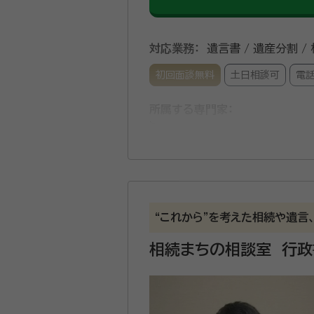
対応業務：
遺言書 / 遺産分割 /
初回面談無料
土日相談可
電
所属する専門家：
山本 貴史（ヤマモト タカシ）
行
｢法的に効力のある遺言書を作
望がありましたら、ぜひお気軽
作成したり、手続きを代行したりと、幅広くサポートいたします。
“これから”を考えた相続や遺言
ップのサービス提供に努めてい
相続まちの相談室 行
幸福に最大限貢献できるように、質の高いサービスをご提供い
アメックスなど各種クレジットカ
資格等：
行政書士
相談ください。
所属団体：
京都府行政書士会