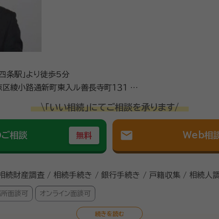
四条駅」より徒歩5分
区綾小路通新町東入ル善長寺町１３１ 西
\「いい相続」にてご相談を承ります/
mail
のご相談
Web相
無料
 相続財産調査 / 相続手続き / 銀行手続き / 戸籍収集 / 相続人
務所面談可
オンライン面談可