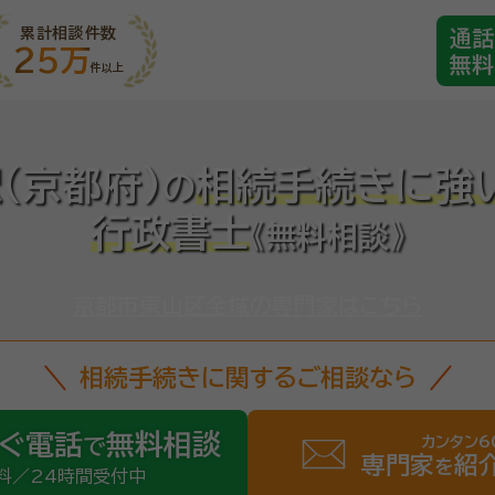
累計相談件数
通話
25万
無料
件以上
(京都府)
相続手続きに強
の
行政書士
《無料相談》
京都市東山区全域の専門家はこちら
相続手続きに関するご相談なら
ぐ電話
無料相談
カンタン6
で
専門家
紹
を
料／24時間受付中