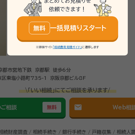
まとめてお見積りを
依頼できます！
一括見積りスタート
無料
※姉妹サイト
「相続費用見積ガイド」
に遷移します
・京都市営地下鉄 京都駅 徒歩6分
区東塩小路町735-1 京阪京都ビル8F
\「いい相続」にてご相談を承ります/
mail
のご相談
Web相
無料
 相続財産調査 / 相続手続き / 銀行手続き / 戸籍収集 / 相続人