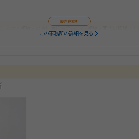
く、すべて相続人の方に直接お会いして、相続人同士の協議まで
この事務所の詳細を見る
おります。 頼れる親族がおられない方の「身元引受け」や「ご自
、時間外や土日祝日でも、ご自宅やご入院・ご入所先までお伺い
所