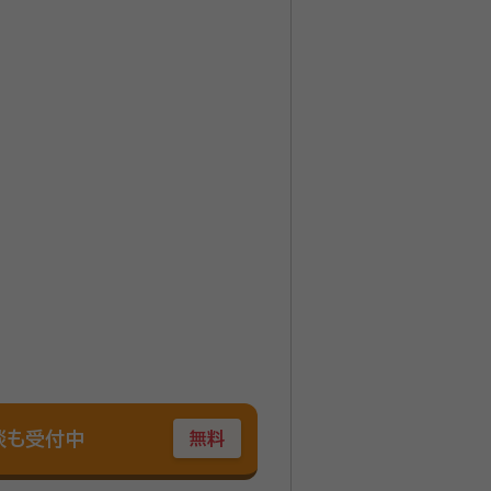
間100件以上承っております。
させていただきます。 京都
ください。 （遠方の方はお電話
談も受付中
無料