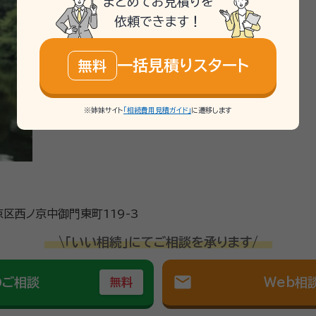
まとめてお見積りを
ではありませんでした。
依頼できます！
る齊藤武時（さいとう たけはる）です。 相続に関する相談を年
一括見積りスタート
無料
関するご相談や公正証書遺言の作成など、真心を込めて丁寧に対応
隣の市町村、大阪府や滋賀県の方も まずはお気軽にお問い合わせ
。）
※姉妹サイト
「相続費用見積ガイド」
に遷移します
区西ノ京中御門東町119-3
\「いい相続」にてご相談を承ります/
mail
のご相談
Web相
無料