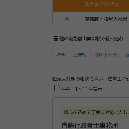
司法書士
/
行政書士
駅
京都府 / 松尾大社駅
train
他の阪急嵐山線の駅で絞り込む
桂駅
上桂駅
松尾大社駅
松尾大社駅の相続に強い司法書士/行
11
件中
1〜11
件表示
真心を込めて丁寧に対応いたし
齊藤行政書士事務所