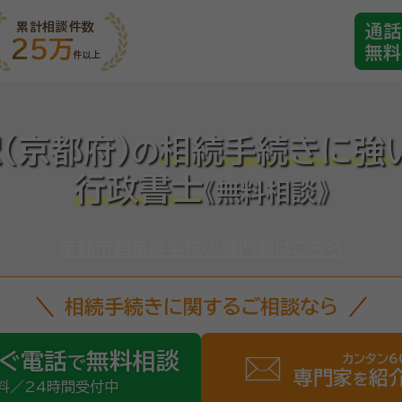
累計相談件数
通話
25万
無料
件以上
(京都府)
相続手続きに強
の
行政書士
《無料相談》
京都市西京区全域の専門家はこちら
相続手続きに関するご相談なら
ぐ電話
無料相談
カンタン6
で
専門家
紹
を
料／24時間受付中