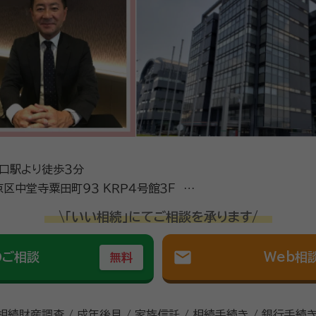
波口駅より徒歩３分
田町９３ ＫＲＰ４号館３Ｆ ＫＲ
内
\「いい相続」にてご相談を承ります/
mail
のご相談
Web相
無料
 相続財産調査 / 成年後見 / 家族信託 / 相続手続き / 銀行手続き