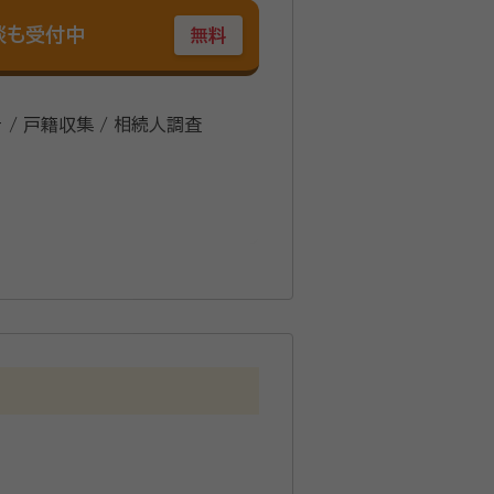
談も受付中
無料
 / 戸籍収集 / 相続人調査
また、見積もり時の金額と、請求額に