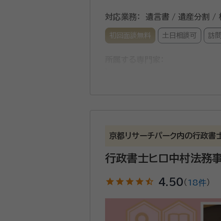
対応業務：
遺言書 / 遺産分割 /
初回面談無料
土日相談可
訪
所属する専門家：
藤井 克己（フジイ カツミ）
行政
当事務所は、円町駅より徒歩5
果になるように相談対応してお
ご安心ください。 特に、相続は家族の将来を左右する大切なものと考え、ご遺族が争い合うことがない形で遺言書を作成できる
京都リサーチパーク内の行政書
ようにしております。1家族の
行政書士ヒロ中村法務
気軽にご相談ください。
資格等：
行政書士
star
star
star
star
star_half
4.50
（
18件
）
所属団体：
京都府行政書士会