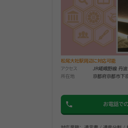
松尾大社駅周辺に対応可能
アクセス
JR嵯峨野線 丹
所在地
京都府京都市下京区中堂寺粟
Ｐ ＢＩＺ ＮＥＸＴ
phone
お電話で
対応業務：
遺言書 / 遺産分割 /