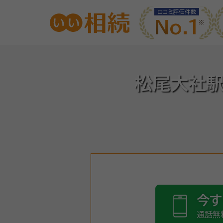
口コミ評価件数
No.1
松尾大社駅
今す
通話無