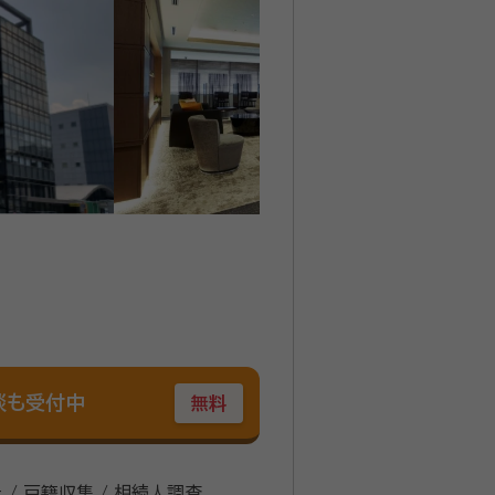
談も受付中
無料
 / 戸籍収集 / 相続人調査