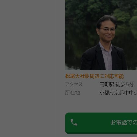
大幅な違いがあり、納得できるもの
京都市西京区で行政書士をしてい
大切な方が亡くなった後の相続に
市西京区を中心に京都市内や近
やオンラインでの対応も承ります
資格等：
行政書士
所属団体：
京都府行政書士会
松尾大社駅周辺に対応可能
アクセス
円町駅 徒歩5分
所在地
京都府京都市中京
phone
お電話で