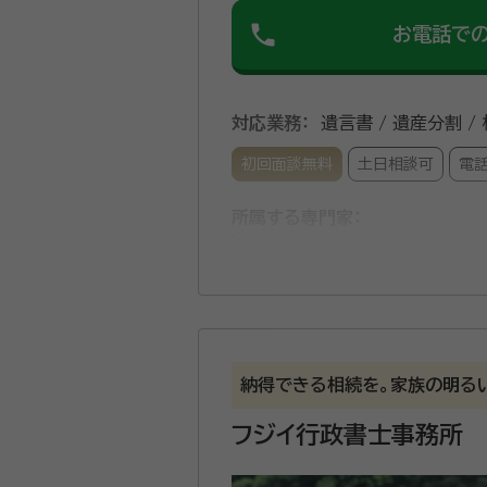
phone
お電話で
対応業務：
遺言書 / 遺産分割 /
初回面談無料
土日相談可
電
所属する専門家：
齊藤 武時（さいとう たけはる）
事務所口コミ（抜粋）：
account_circle
満足度 3.0
ご利用時期：202
納得できる相続を。家族の明る
面談の感想
自宅まで来ていただき、無料相談を
フジイ行政書士事務所
契約後の感想
こちらからの問い合わせには一応回