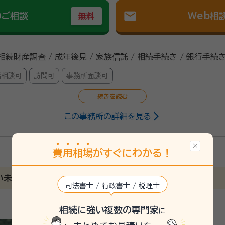
mail
のご相談
Web相
無料
 相続財産調査 / 成年後見 / 家族信託 / 相続手続き / 銀行手続き
話相談可
訪問可
事務所面談可
この事務所の詳細を見る
行政書士
費
用
相
場
がすぐにわかる！
5/5
い未来を作るサポート
司法書士 / 行政書士 / 税理士
しました。他に宛もなかったのでその場で契約しました。
相続に強い複数の専門家
に
答はしていただきましたが、あまり解りやすいものとは言えませんでした。