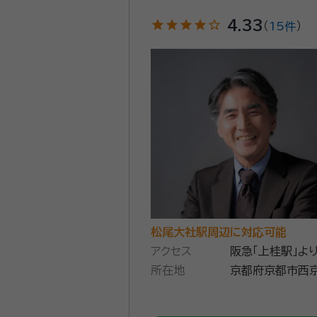
star
star
star
star
star_outline
4.33
（
15件
）
松尾大社駅周辺に対応可能
アクセス
阪急「上桂駅」よ
所在地
京都府京都市西京