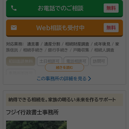
phone
お電話でのご相談
無料
mail
Web相談も受付中
無料
対応業務：
遺言書 / 遺産分割 / 相続財産調査 / 成年後見 / 家
族信託 / 相続手続き / 銀行手続き / 戸籍収集 / 相続人調査
初回面談無料
土日相談可
電話相談可
訪問可
事務所面談可
この事務所の詳細を見る
所属する専門家：
齊藤 武時（さいとう たけはる）
行政書士
納得できる相続を。家族の明るい未来を作るサポート
事務所口コミ（抜粋）：
フジイ行政書士事務所
account_circle
満足度 3.0
ご利用時期：2025/5