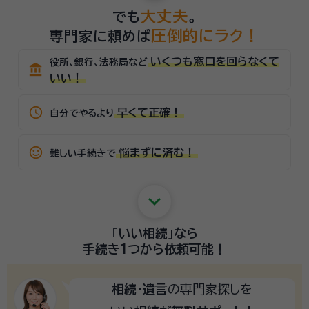
大丈夫
でも
。
圧倒的にラク！
専門家に頼めば
いくつも窓口を回らなくて
役所、銀行、法務局など
account_balance
いい！
schedule
早くて正確！
自分でやるより
sentiment_satisfied_alt
悩まずに済む！
難しい手続きで
keyboard_arrow_down
「いい相続」
なら
手続き1つから
依頼可能！
相続・遺言
の専門家探しを