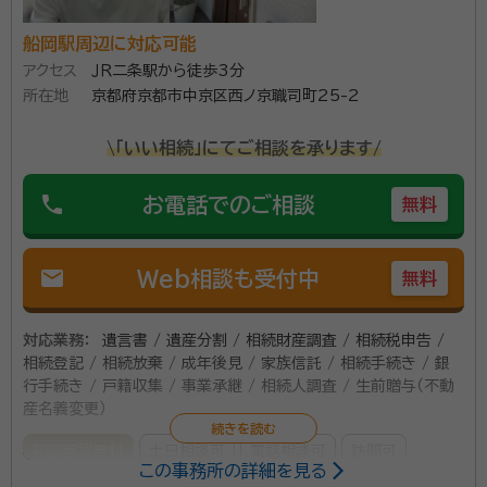
船岡駅周辺に対応可能
アクセス
ＪＲ二条駅から徒歩3分
所在地
京都府京都市中京区西ノ京職司町25-2
\「いい相続」にてご相談を承ります/
phone
お電話でのご相談
無料
mail
Web相談も受付中
無料
対応業務：
遺言書 / 遺産分割 / 相続財産調査 / 相続税申告 /
相続登記 / 相続放棄 / 成年後見 / 家族信託 / 相続手続き / 銀
行手続き / 戸籍収集 / 事業承継 / 相続人調査 / 生前贈与（不動
産名義変更）
初回面談無料
土日相談可
電話相談可
訪問可
この事務所の詳細を見る