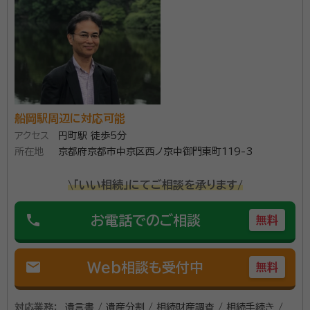
面談の感想
自宅まで来ていただき、無料相談をしました。他に宛もなかったのでその
場で契約しました。
契約後の感想
こちらからの問い合わせには一応回答はしていただきましたが、あまり
解りやすいものとは言えませんでした。また、見積もり時の金額と、請求額
に大幅な違いがあり、納得できるものではありませんでした。
船岡駅周辺に対応可能
京都市西京区で行政書士をしている齊藤武時（さいと
アクセス
円町駅 徒歩5分
う たけはる）です。 相続に関する相談を年間100件以
所在地
京都府京都市中京区西ノ京中御門東町119-3
上承っております。 大切な方が亡くなった後の相続に関
するご相談や公正証書遺言の作成など、真心を込めて
\「いい相続」にてご相談を承ります/
丁寧に対応させていただきます。 京都市西京区を中心
資格等：
行政書士
phone
お電話でのご相談
に京都市内や近隣の市町村、大阪府や滋賀県の方も ま
無料
所属団体：
京都府行政書士会
ずはお気軽にお問い合わせください。 （遠方の方はお電
話やオンラインでの対応も承ります。）
mail
Web相談も受付中
無料
対応業務：
遺言書 / 遺産分割 / 相続財産調査 / 相続手続き /