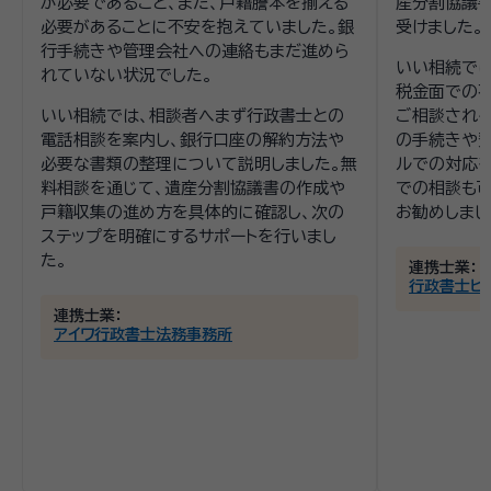
が必要であること、また、戸籍謄本を揃える
産分割協議
必要があることに不安を抱えていました。銀
受けました。
行手続きや管理会社への連絡もまだ進めら
いい相続で
れていない状況でした。
税金面での
いい相続では、相談者へまず行政書士との
ご相談される
電話相談を案内し、銀行口座の解約方法や
の手続きや費
必要な書類の整理について説明しました。無
ルでの対応
料相談を通じて、遺産分割協議書の作成や
での相談も
戸籍収集の進め方を具体的に確認し、次の
お勧めしまし
ステップを明確にするサポートを行いまし
た。
連携士業：
行政書士ヒ
連携士業：
アイワ行政書士法務事務所