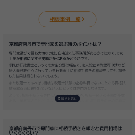
相談事例一覧
京都府南丹市で専門家を選ぶ時のポイントは？
専門家選びで最も大切なのは、自宅近くに事務所があるかではなく、その
士業が
相続に関する実績が多くあるかどうか
です。
例えば行政書士といっても対応分野は幅広く、法人設立や許認可申請など
法人業務を中心に行っている行政書士に相続手続きの相談をしても、期待
した結果は得られないでしょう。
また税理士であれば、相続は税理士試験の必修科目でないことから資格試
験を取る時に選択していない人にとっては専門外となります。
よって、相続手続きを専門に行っている士業や、相続手続きの実績が多数
ある士業を選ぶことが、スムーズで間違いのない相続手続きのために非常
に重要になります。
いい相続では、相続手続きに強い経験豊富な行政書士・税理士と多数提携
しており、
お客様のご要望にそった専門家選びを無料でサポート
していま
す。専門家選びでお困りの方は、お気軽にご相談ください。
京都府南丹市で専門家に相続手続きを頼むと費用相場は
いくらくらい？