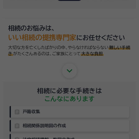
するのはちょっと…」という方のために、専門相談員がお客様のご状況を
お伺いした上で、
適切な相談先を無料でご案内
しております。お気軽にご
相談ください。
相続のお悩みは、
いい相続の提携専門家
にお任せください
大切な方を亡くしたばかりの中、やらなければならない
難しい手続
き
がたくさんあるのは、
ご家族にとって
大きな負担
keyboard_arrow_down
相続に必要な手続きは
こんなにあります
assignment
戸籍収集
assignment
相続関係説明図の作成