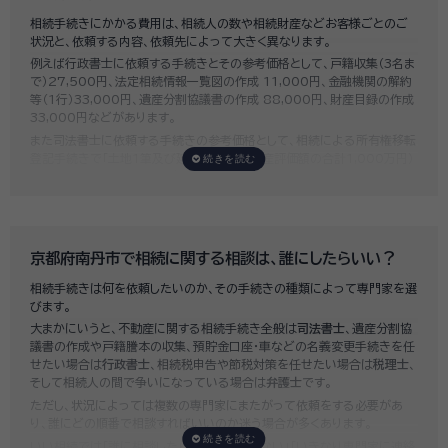
相続手続きにかかる費用は、相続人の数や相続財産などお客様ごとのご
状況と、依頼する内容、依頼先によって大きく異なります。
例えば行政書士に依頼する手続きとその参考価格として、戸籍収集（3名ま
で）27,500円、法定相続情報一覧図の作成 11,000円、金融機関の解約
等（1行）33,000円、遺産分割協議書の作成 88,000円、財産目録の作成
33,000円などがあります。
また司法書士に依頼する手続きの参考価格として、相続による所有権移転
登記手続きで「土地1筆及び建物1棟（固定資産評価額の合計1,000万円）
法定相続人3名のうち1名が単独相続した場合」の費用相場の目安は6万円
～8万円程です。
既に揉めてしまっている場合は弁護士しか対応ができませんが、その場合
は着手金だけで約20万円～30万円、そのほか出張費や成果報酬を合わ
せると100万円近くかそれ以上費用がかかってしまう場合もあるなど、非
京都府南丹市で相続に関する相談は、誰にしたらいい？
常に高額になります。
相続手続きは何を依頼したいのか、その手続きの種類によって専門家を選
いい相続では、
お客様ごとに必要な相続手続きを明らかにし、無料で見積
びます。
もり
をお出ししております。予算に合わせてご自身で対応できないものの
大まかにいうと、不動産に関する相続手続き全般は
司法書士
、遺産分割協
み依頼することも可能ですので、まずはお気軽にご相談ください。
議書の作成や戸籍謄本の収集、預貯金口座・車などの名義変更手続きを任
せたい場合は
行政書士
、相続税申告や節税対策を任せたい場合は
税理士
、
そして相続人の間で争いになっている場合は
弁護士
です。
ただし、状況によっては複数の専門家にまたがって依頼をする必要があ
り、誰にどの順番で相談すればいいのか迷う場合が多くあります。
いい相続では「誰に相談したらいいかわからない」「いきなり専門家に連絡