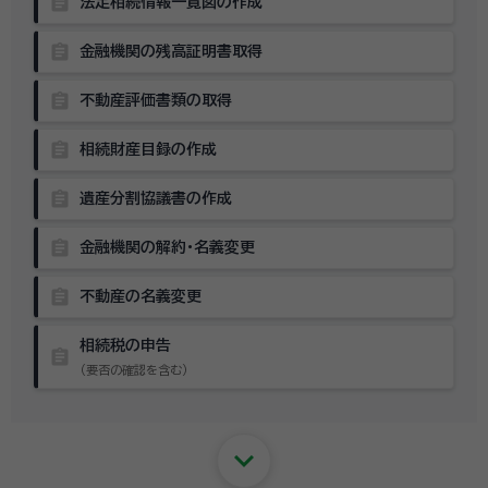
assignment
法定相続情報一覧図の作成
assignment
金融機関の残高証明書取得
assignment
不動産評価書類の取得
assignment
相続財産目録の作成
assignment
遺産分割協議書の作成
assignment
金融機関の解約・名義変更
assignment
不動産の名義変更
相続税の申告
assignment
（要否の確認を含む）
keyboard_arrow_down