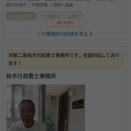
銀行手続き / 戸籍収集 / 相続人調査
初回面談無料
土日相談可
訪問可
所属する専門家：
この事務所の詳細を見る
藤井 克己（フジイ カツミ）
行政書士
京都二条柏木行政書士事務所です。 全国対応しており
当事務所は、円町駅より徒歩5分ほどの場所にあり、好
ます！
アクセスです！時間をかけてじっくりとお客様の話を聴
き、納得できる結果になるように相談対応しておりま
柏木行政書士事務所
す。 遺言書の作成や相続、終活のサポートが専門で、さ
まざまなお客様の対応をしているのでご安心ください。
資格等：
行政書士
特に、相続は家族の将来を左右する大切なものと考え、
所属団体：
京都府行政書士会
ご遺族が争い合うことがない形で遺言書を作成できる
ようにしております。1家族の将来のために、誰もが納得
できる遺言書を作成したい方をはじめ、相続のお悩みが
ある方はぜひお気軽にご相談ください。