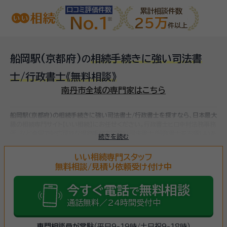
口コミ評価件数
累計相談件数
No.1
25万
件以上
船岡駅(京都府)
相続手続きに強い司法書
の
士/行政書士
《無料相談》
南丹市全域の専門家はこちら
船岡駅(京都府)の相続手続きに強い司法書士/行政書士を探すなら、日本最大
級の相続専門サイト【いい相続】にお任せください。
行政書士ヒロ中村法務事務
所、など
全国で対応可能な相続手続きに強い司法書士/行政書士をお探しいた
続きを読む
だけます。
相続手続きは、被相続人（故人）の財産を引き継ぐために必要な手
続きです。相続人・相続財産の確認、遺言書の確認、遺産分割協議、相続財産の
いい相続専門スタッフ
名義変更、相続税の申告・納税（相続財産が基礎控除額を超えていた場合）など
無料相談/見積り依頼受け付け中
多岐に渡るため、相続手続きに強い専門家に
まずは相談
しましょう。
今すぐ電話
無料相談
で
通話無料／24時間受付中
専門相談員が常駐
（平日9-19時/土日祝9-18時）