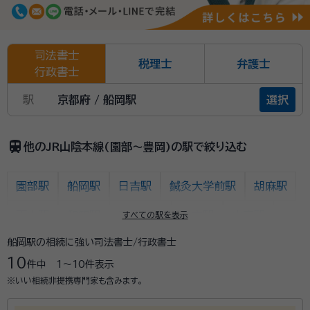
司法書士
税理士
弁護士
行政書士
駅
京都府 / 船岡駅
選択
train
他のJR山陰本線(園部～豊岡)の駅で絞り込む
園部駅
船岡駅
日吉駅
鍼灸大学前駅
胡麻駅
下山駅
和知駅
安栖里駅
立木駅
山家駅
すべての駅を表示
船岡駅の相続に強い司法書士/行政書士
綾部駅
高津駅
石原駅
福知山駅
上川口駅
10
件中
1〜10
件表示
下夜久野駅
上夜久野駅
梁瀬駅
和田山駅
※いい相続非提携専門家も含みます。
養父駅
八鹿駅
江原駅
国府駅
豊岡駅