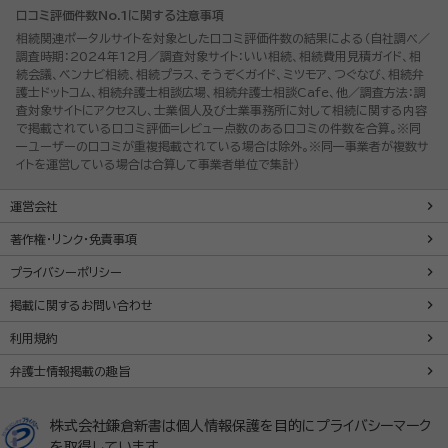
口コミ評価件数No.1に関する注意事項
相続関連ポータルサイトを対象とした口コミ評価件数の結果による（自社調べ／
調査時期：2024年12月／調査対象サイト：いい相続、相続費用見積ガイド、相
続会議、ベンナビ相続、相続プラス、そうぞくガイド、ミツモア、つぐなび、相続弁
護士ドットコム、相続弁護士相談広場、相続弁護士相談Cafe、他／調査方法：調
査対象サイトにアクセスし、士業個人及び士業事務所に対して相続に関する内容
で掲載されている口コミ評価=レビュー点数のある口コミの件数を合算。※同
一ユーザーの口コミが重複掲載されている場合は除外。※同一事業者が複数サ
イトを運営している場合は合算して事業者単位で集計）
運営会社
著作権・リンク・免責事項
プライバシーポリシー
掲載に関するお問い合わせ
利用規約
弁護士情報掲載の趣旨
株式会社鎌倉新書は個人情報保護を目的にプライバシーマーク
を取得しています。