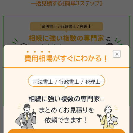
一括見積する《簡単3ステップ》
費
用
相
場
がすぐにわかる！
司法書士 / 行政書士 / 税理士
相続に強い複数の専門家
に
まとめてお見積りを
【相続手続き】の相談事例
依頼できます！