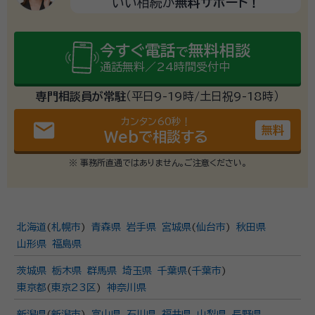
いい相続が
無料サポート！
今すぐ電話
無料相談
で
通話無料／24時間受付中
専門相談員が常駐
（平日9-19時/土日祝9-18時）
カンタン60秒！
email
無料
Webで相談する
※ 事務所直通ではありません。ご注意ください。
北海道
(
札幌市
)
青森県
岩手県
宮城県
(
仙台市
)
秋田県
山形県
福島県
茨城県
栃木県
群馬県
埼玉県
千葉県
(
千葉市
)
東京都
(
東京23区
)
神奈川県
新潟県
(
新潟市
)
富山県
石川県
福井県
山梨県
長野県