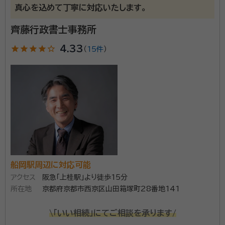
真心を込めて丁寧に対応いたします。
齊藤行政書士事務所
star
star
star
star
star_outline
4.33
（
15件
）
船岡駅周辺に対応可能
アクセス
阪急「上桂駅」より徒歩15分
所在地
京都府京都市西京区山田箱塚町28番地141
\「いい相続」にてご相談を承ります/