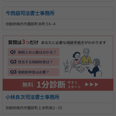
事務所面談可
オンライン面談可
今西益司法書士事務所
所属する専門家：
京都府南丹市園部町本町36-4
柏木行政書士
柏木行政書士事務所 代表行政書士（2021年6月
～）、一般社団法人いきいきライフ協会 代表理事（2024年1月～）、損
害保険ジャパン株式会社在籍（1986～2019年）
成人から相続まで、何でもご相談ください。 じっくりと
お話を聞かせていただき、最適の解を提供、最善・最良
の道をご案内いたします。
資格等：
行政書士、ファイナンシャルプランナー、身元保証相談士、
国際行政書士（申請取次士）
所属団体：
京都府行政書士会、一般社団法人身元保証相談士協会、
一般社団法人いきいきライフ協会平安、一般社団法人和
小林良次司法書士事務所
文化推進協会、一般社団法人ビューティフルエージング
協会
京都府南丹市園部町上本町南2-18