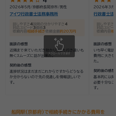
star
star
star
star
star_outline
star
star
star
st
2026年5月
/
京都府長岡京市
/
男性
2026年3月
アイワ行政書士法務事務所
行政書士法
話しやすさ
4
説明の分かりやすさ
4
話しやすさ
対応スピード
3
価格
3
対応スピー
依頼内容
相続手続き
依頼金額
約20万円
依頼内容
相
面談の感想
面談の感想
近隣まで来ていただき助かりました行き違いも
いち早く電話
スクロールできます
無くスムーズに話が出来た。
費用に大きな
た。
契約後の感想
契約後の感想
進捗状況はまだまだこれからですからどうなる
か分からないので先の見通しを情報欲しいで
基本的に以降
す。
必要十分なご
す。
船岡駅(京都府)で相続手続きにかかる費用を