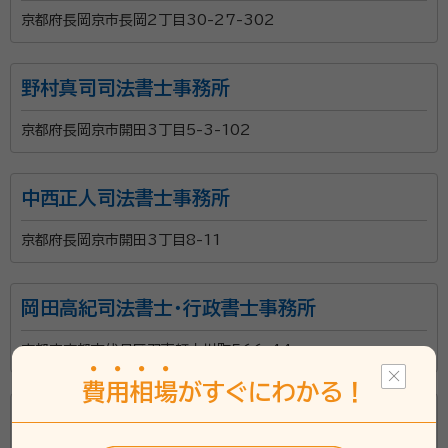
京都府長岡京市長岡2丁目30-27-302
野村真司司法書士事務所
京都府長岡京市開田3丁目5-3-102
中西正人司法書士事務所
京都府長岡京市開田3丁目8-11
岡田高紀司法書士・行政書士事務所
京都府京都市伏見区羽束師古川町566-44
費
用
相
場
がすぐにわかる！
辻本司法書士事務所