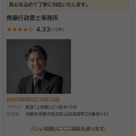
真心を込めて丁寧に対応いたします。
茨木市駅
南茨木駅
正雀駅
相川駅
上新庄駅
齊藤行政書士事務所
JR淡路/淡路駅
崇禅寺駅
南方/西中島南方駅
star
star
star
star
star_outline
4.33
（
15件
）
摂津市駅
西山天王山駅
西向日駅周辺に対応可能
アクセス
阪急「上桂駅」より徒歩15分
所在地
京都府京都市西京区山田箱塚町28番地141
\「いい相続」にてご相談を承ります/