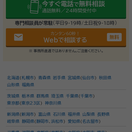
今すぐ電話
無料相談
で
通話無料／24時間受付中
専門相談員が常駐
（平日9-19時/土日祝9-18時）
カンタン60秒！
email
無料
Webで相談する
※ 事務所直通ではありません。ご注意ください。
北海道
(
札幌市
)
青森県
岩手県
宮城県
(
仙台市
)
秋田県
山形県
福島県
茨城県
栃木県
群馬県
埼玉県
千葉県
(
千葉市
)
東京都
(
東京23区
)
神奈川県
新潟県
(
新潟市
)
富山県
石川県
福井県
山梨県
長野県
岐阜県
静岡県
(
静岡市
、
浜松市
)
愛知県
(
名古屋市
)