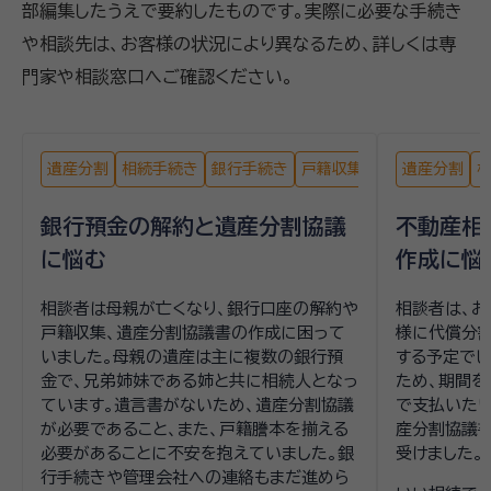
部編集したうえで要約したものです。実際に必要な手続き
や相談先は、お客様の状況により異なるため、詳しくは専
門家や相談窓口へご確認ください。
遺産分割
相続手続き
銀行手続き
戸籍収集
遺産分割
銀行預金の解約と遺産分割協議
不動産相
に悩む
作成に悩
相談者は母親が亡くなり、銀行口座の解約や
相談者は、お
戸籍収集、遺産分割協議書の作成に困って
様に代償分割
いました。母親の遺産は主に複数の銀行預
する予定でし
金で、兄弟姉妹である姉と共に相続人となっ
ため、期間
ています。遺言書がないため、遺産分割協議
で支払いたい
が必要であること、また、戸籍謄本を揃える
産分割協議
必要があることに不安を抱えていました。銀
受けました。
行手続きや管理会社への連絡もまだ進めら