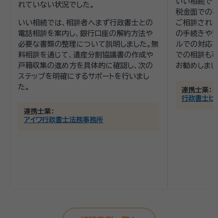
いい相続で
れていない状況でした。
税金面での
いい相続では、相談者へまず行政書士との
ご相談される
電話相談を案内し、銀行口座の解約方法や
の手続きや費
必要な書類の整理について説明しました。無
ルでの対応
料相談を通じて、遺産分割協議書の作成や
での相談も
戸籍収集の進め方を具体的に確認し、次の
お勧めしまし
ステップを明確にするサポートを行いまし
た。
連携士業：
行政書士ヒ
連携士業：
アイワ行政書士法務事務所