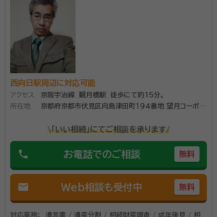
面談の感想
自宅まで来ていただき、無料相談をしました。他に宛もなかったのでその
場で契約しました。
契約後の感想
こちらからの問い合わせには一応回答はしていただきましたが、あまり
解りやすいものとは言えませんでした。また、見積もり時の金額と、請求額
に大幅な違いがあり、納得できるものではありませんでした。
西向日駅周辺に対応可能
京都市西京区で行政書士をしている齊藤武時（さいと
アクセス
京阪宇治線 観月橋駅 徒歩にて約15分。
う たけはる）です。 相続に関する相談を年間100件以
所在地
京都府京都市伏見区向島津田町１９４番地 望月コーポ２
上承っております。 大切な方が亡くなった後の相続に関
１１
するご相談や公正証書遺言の作成など、真心を込めて
\「いい相続」にてご相談を承ります/
丁寧に対応させていただきます。 京都市西京区を中心
資格等：
行政書士
phone
お電話でのご相談
に京都市内や近隣の市町村、大阪府や滋賀県の方も ま
無料
所属団体：
京都府行政書士会
ずはお気軽にお問い合わせください。 （遠方の方はお電
話やオンラインでの対応も承ります。）
mail
Web相談も受付中
無料
対応業務：
遺言書 / 遺産分割 / 相続財産調査 / 成年後見 / 相