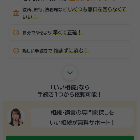
いくつも窓口を回らなくて
役所、銀行、法務局など
account_balance
いい！
schedule
早くて正確！
自分でやるより
sentiment_satisfied_alt
悩まずに済む！
難しい手続きで
keyboard_arrow_down
「いい相続」
なら
手続き1つから
依頼可能！
相続・遺言
の専門家探しを
いい相続が
無料サポート！