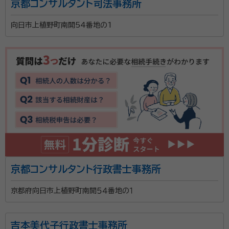
京都コンサルタント司法事務所
げ、難しい法律用語を使わずに相談対応しています。 ま
た、気軽に相談できるように、わかりやすい料金システ
向日市上植野町南開54番地の1
ムにしています。さらに、公正証書の証人2人の無料手
配や無料出張相談も可能であるなど、料金面でのサービ
スにこだわりを持っているそうです。そのほか、相談者
の負担を軽減するために、京都市内なら車での送迎を
おこなえることも特徴。
京都コンサルタント行政書士事務所
京都府向日市上植野町南開５４番地の１
吉本美代子行政書士事務所