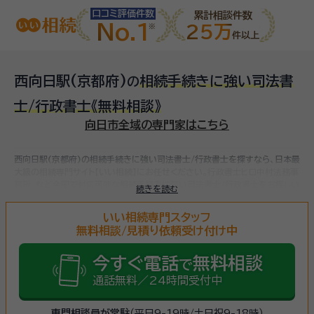
口コミ評価件数
累計相談件数
No.1
25万
件以上
西向日駅(京都府)
相続手続きに強い司法書
の
士/行政書士
《無料相談》
向日市全域の専門家はこちら
西向日駅(京都府)の相続手続きに強い司法書士/行政書士を探すなら、日本最
大級の相続専門サイト【いい相続】にお任せください。
行政書士ヒロ中村法務事
務所、など
全国で対応可能な相続手続きに強い司法書士/行政書士をお探しい
続きを読む
ただけます。
相続手続きは、被相続人（故人）の財産を引き継ぐために必要な
手続きです。相続人・相続財産の確認、遺言書の確認、遺産分割協議、相続財産
いい相続専門スタッフ
の名義変更、相続税の申告・納税（相続財産が基礎控除額を超えていた場合）な
無料相談/見積り依頼受け付け中
ど多岐に渡るため、相続手続きに強い専門家に
まずは相談
しましょう。
今すぐ電話
無料相談
で
通話無料／24時間受付中
専門相談員が常駐
（平日9-19時/土日祝9-18時）