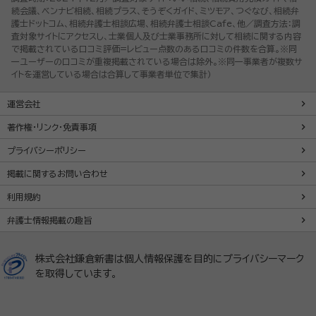
続会議、ベンナビ相続、相続プラス、そうぞくガイド、ミツモア、つぐなび、相続弁
護士ドットコム、相続弁護士相談広場、相続弁護士相談Cafe、他／調査方法：調
査対象サイトにアクセスし、士業個人及び士業事務所に対して相続に関する内容
で掲載されている口コミ評価=レビュー点数のある口コミの件数を合算。※同
一ユーザーの口コミが重複掲載されている場合は除外。※同一事業者が複数サ
イトを運営している場合は合算して事業者単位で集計）
運営会社
著作権・リンク・免責事項
プライバシーポリシー
掲載に関するお問い合わせ
利用規約
弁護士情報掲載の趣旨
株式会社鎌倉新書は個人情報保護を目的にプライバシーマーク
を取得しています。