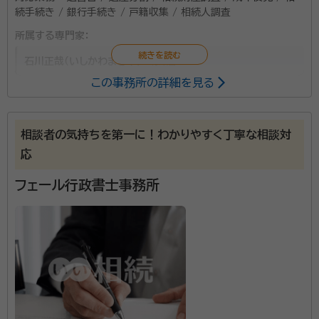
続手続き / 銀行手続き / 戸籍収集 / 相続人調査
所属する専門家：
石川正哉（いしかわまさや）
行政書士
この事務所の詳細を見る
遺言、相続、後見、死後事務等全般に関して協力したい
と考えております。 まずは電話で、現状とこれからのご
相談者の気持ちを第一に！わかりやすく丁寧な相談対
意向を聞かせてください、それから面談によりすすめま
応
しょう。 報酬の目安はありますが、個別具体的に考慮し
て決定いたします。
フェール行政書士事務所
資格等：
行政書士
所属団体：
京都府行政書士会