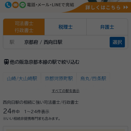
司法書士
税理士
弁護士
行政書士
駅
京都府 / 西向日駅
選択
train
他の阪急京都本線の駅で絞り込む
山崎/大山崎駅
京都河原町駅
烏丸/四条駅
大宮/四条大宮駅
西院駅
西京極駅
桂駅
すべての駅を表示
西向日駅の相続に強い司法書士/行政書士
洛西口駅
東向日駅
西向日駅
長岡天神駅
24
件中
1〜24
件表示
大阪/北新地/大阪梅田/梅田/東梅田/西梅田駅
十三駅
※いい相続非提携専門家も含みます。
水無瀬駅
上牧駅
高槻市駅
富田駅
総持寺駅