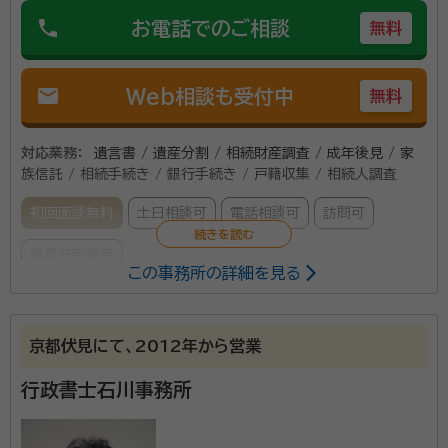
phone
お電話でのご相談
無料
mail
Web相談も受付中
無料
対応業務：
遺言書 / 遺産分割 / 相続財産調査 / 成年後見 / 家
族信託 / 相続手続き / 銀行手続き / 戸籍収集 / 相続人調査
初回面談無料
土日相談可
電話相談可
訪問可
事務所面談可
この事務所の詳細を見る
所属する専門家：
齊藤 武時（さいとう たけはる）
行政書士
京都伏見にて、2012年から営業
事務所口コミ（抜粋）：
行政書士石川事務所
account_circle
満足度 3.0
ご利用時期：2025/5