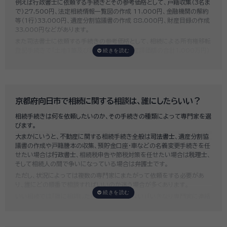
例えば行政書士に依頼する手続きとその参考価格として、戸籍収集（3名ま
で）27,500円、法定相続情報一覧図の作成 11,000円、金融機関の解約
等（1行）33,000円、遺産分割協議書の作成 88,000円、財産目録の作成
33,000円などがあります。
また司法書士に依頼する手続きの参考価格として、相続による所有権移転
登記手続きで「土地1筆及び建物1棟（固定資産評価額の合計1,000万円）
法定相続人3名のうち1名が単独相続した場合」の費用相場の目安は6万円
～8万円程です。
既に揉めてしまっている場合は弁護士しか対応ができませんが、その場合
は着手金だけで約20万円～30万円、そのほか出張費や成果報酬を合わ
せると100万円近くかそれ以上費用がかかってしまう場合もあるなど、非
京都府向日市で相続に関する相談は、誰にしたらいい？
常に高額になります。
相続手続きは何を依頼したいのか、その手続きの種類によって専門家を選
いい相続では、
お客様ごとに必要な相続手続きを明らかにし、無料で見積
びます。
もり
をお出ししております。予算に合わせてご自身で対応できないものの
大まかにいうと、不動産に関する相続手続き全般は
司法書士
、遺産分割協
み依頼することも可能ですので、まずはお気軽にご相談ください。
議書の作成や戸籍謄本の収集、預貯金口座・車などの名義変更手続きを任
せたい場合は
行政書士
、相続税申告や節税対策を任せたい場合は
税理士
、
そして相続人の間で争いになっている場合は
弁護士
です。
ただし、状況によっては複数の専門家にまたがって依頼をする必要があ
り、誰にどの順番で相談すればいいのか迷う場合が多くあります。
いい相続では「誰に相談したらいいかわからない」「いきなり専門家に連絡
するのはちょっと…」という方のために、専門相談員がお客様のご状況を
お伺いした上で、
適切な相談先を無料でご案内
しております。お気軽にご
相談ください。