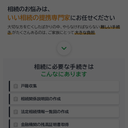
相続のお悩みは、
いい相続の提携専門家
にお任せください
大切な方を亡くしたばかりの中、やらなければならない
難しい手続
き
がたくさんあるのは、
ご家族にとって
大きな負担
keyboard_arrow_down
相続に必要な手続きは
こんなにあります
assignment
戸籍収集
assignment
相続関係説明図の作成
assignment
法定相続情報一覧図の作成
assignment
金融機関の残高証明書取得