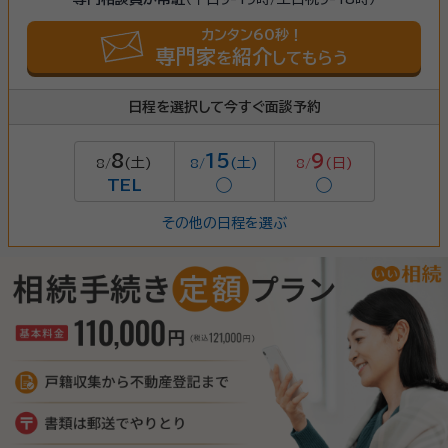
カンタン60秒！
専門家
紹介
を
してもらう
日程を選択して今すぐ面談予約
8
15
9
(土)
(土)
(日)
8/
8/
8/
TEL
◯
◯
その他の日程を選ぶ