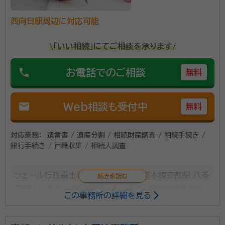
西向日駅周辺に対応可能
\「いい相続」にてご相談を承ります/
phone
お電話でのご相談
無料
mail
Web相談も受付中
無料
対応業務：
遺言書 / 遺産分割 / 相続財産調査 / 相続手続き /
銀行手続き / 戸籍収集 / 相続人調査
フェール行政書士事務所は、JR 東海道本線京都駅 八条
口側より徒歩10分の場所にあります。代表の阪本哲也
この事務所の詳細を見る
先生は、低価格で迅速かつ親切丁寧な対応に心がけて
いるそうです。相談者の気持ちを第一に考えることを掲