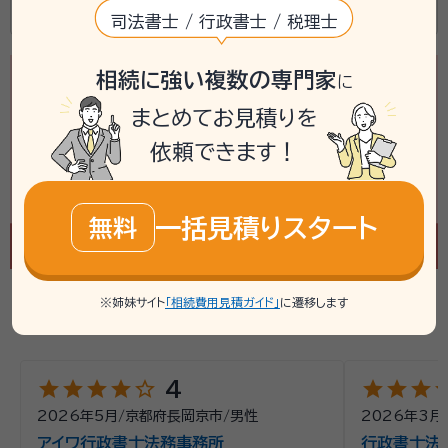
京都府京都市伏見区久我東町1-5
司法書士 / 行政書士 / 税理士
相続に強い複数の専門家
に
まとめてお見積りを
依頼できます！
一括見積りスタート
無料
※姉妹サイト
「相続費用見積ガイド」
に遷移します
京都府の最新の口コミを見る
star
star
star
star
star_outline
star
star
star
st
4
2026年5月
/
京都府長岡京市
/
男性
2026年3月
アイワ行政書士法務事務所
行政書士法