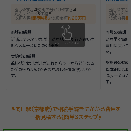
話しやすさ
4
説明の分かりやすさ
4
話しやすさ
対応スピード
3
価格
3
対応スピー
依頼内容
相続手続き
依頼金額
約20万円
依頼内容
相
面談の感想
面談の感想
近隣まで来ていただき助かりました行き違いも
いち早く電話
スクロールできます
無くスムーズに話が出来た。
費用に大きな
た。
契約後の感想
契約後の感想
進捗状況はまだまだこれからですからどうなる
か分からないので先の見通しを情報欲しいで
基本的に以降
す。
必要十分なご
す。
西向日駅(京都府)で相続手続きにかかる費用を
一括見積する《簡単3ステップ》