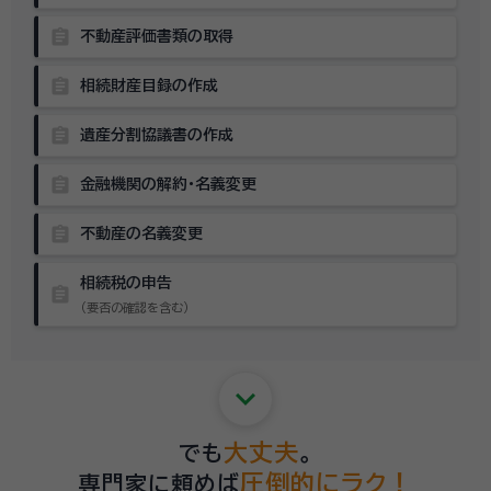
assignment
不動産評価書類の取得
assignment
相続財産目録の作成
assignment
遺産分割協議書の作成
assignment
金融機関の解約・名義変更
assignment
不動産の名義変更
相続税の申告
assignment
（要否の確認を含む）
keyboard_arrow_down
大丈夫
でも
。
圧倒的にラク！
専門家に頼めば