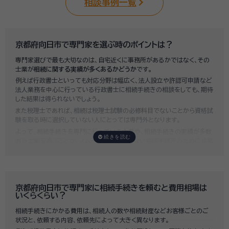
相談事例一覧
京都府向日市で専門家を選ぶ時のポイントは？
専門家選びで最も大切なのは、自宅近くに事務所があるかではなく、その
士業が
相続に関する実績が多くあるかどうか
です。
例えば行政書士といっても対応分野は幅広く、法人設立や許認可申請など
法人業務を中心に行っている行政書士に相続手続きの相談をしても、期待
した結果は得られないでしょう。
また税理士であれば、相続は税理士試験の必修科目でないことから資格試
験を取る時に選択していない人にとっては専門外となります。
よって、相続手続きを専門に行っている士業や、相続手続きの実績が多数
ある士業を選ぶことが、スムーズで間違いのない相続手続きのために非常
に重要になります。
いい相続では、相続手続きに強い経験豊富な行政書士・税理士と多数提携
しており、
お客様のご要望にそった専門家選びを無料でサポート
していま
す。専門家選びでお困りの方は、お気軽にご相談ください。
京都府向日市で専門家に相続手続きを頼むと費用相場は
いくらくらい？
相続手続きにかかる費用は、相続人の数や相続財産などお客様ごとのご
状況と、依頼する内容、依頼先によって大きく異なります。