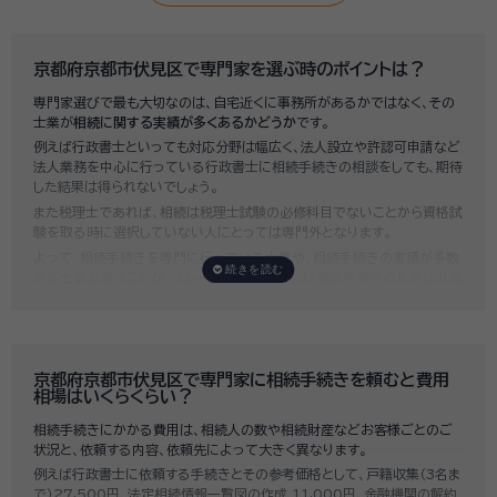
京都府京都市伏見区で専門家を選ぶ時のポイントは？
専門家選びで最も大切なのは、自宅近くに事務所があるかではなく、その
士業が
相続に関する実績が多くあるかどうか
です。
例えば行政書士といっても対応分野は幅広く、法人設立や許認可申請など
法人業務を中心に行っている行政書士に相続手続きの相談をしても、期待
した結果は得られないでしょう。
また税理士であれば、相続は税理士試験の必修科目でないことから資格試
験を取る時に選択していない人にとっては専門外となります。
よって、相続手続きを専門に行っている士業や、相続手続きの実績が多数
ある士業を選ぶことが、スムーズで間違いのない相続手続きのために非常
に重要になります。
いい相続では、相続手続きに強い経験豊富な行政書士・税理士と多数提携
しており、
お客様のご要望にそった専門家選びを無料でサポート
していま
す。専門家選びでお困りの方は、お気軽にご相談ください。
京都府京都市伏見区で専門家に相続手続きを頼むと費用
相場はいくらくらい？
相続手続きにかかる費用は、相続人の数や相続財産などお客様ごとのご
状況と、依頼する内容、依頼先によって大きく異なります。
例えば行政書士に依頼する手続きとその参考価格として、戸籍収集（3名ま
で）27,500円、法定相続情報一覧図の作成 11,000円、金融機関の解約