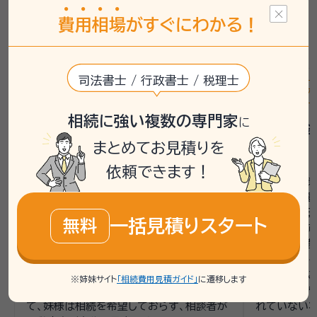
や相談先は、お客様の状況により異なるため、詳しくは専
費
用
相
場
がすぐにわかる！
門家や相談窓口へご確認ください。
司法書士 / 行政書士 / 税理士
遺産分割
相続登記
相続手続き
戸籍収集
遺産分割
相続に強い複数の専門家
に
父名義のままの不動産と遺産分
銀行預金
まとめてお見積りを
割で困惑
に悩む
依頼できます！
今回のご相談は、京都府にお住まいの方か
相談者は母親
らのものでした。相談者のお母様が亡くな
戸籍収集、
り、お父様の名義が残ったままになっている
いました。
一括見積りスタート
無料
不動産の名義変更と、遺産分割協議書の作
金で、兄弟姉
成に困っておられました。また、お母様名義
ています。遺
の預金があるかもしれないということで、相
が必要である
続手続きを進めるにあたり、どこから手をつ
必要があるこ
※姉妹サイト
「相続費用見積ガイド」
に遷移します
ければよいか分からない状況でした。加え
行手続きや
て、妹様は相続を希望しておらず、相談者が
れていない状