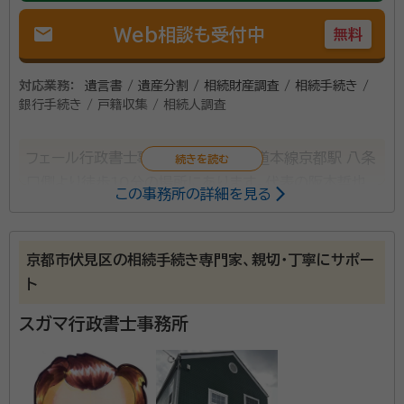
mail
Web相談も受付中
無料
対応業務：
遺言書 / 遺産分割 / 相続財産調査 / 相続手続き /
銀行手続き / 戸籍収集 / 相続人調査
フェール行政書士事務所は、JR 東海道本線京都駅 八条
口側より徒歩10分の場所にあります。代表の阪本哲也
この事務所の詳細を見る
先生は、低価格で迅速かつ親切丁寧な対応に心がけて
いるそうです。相談者の気持ちを第一に考えることを掲
げ、難しい法律用語を使わずに相談対応しています。 ま
京都市伏見区の相続手続き専門家、親切・丁寧にサポー
た、気軽に相談できるように、わかりやすい料金システ
ト
ムにしています。さらに、公正証書の証人2人の無料手
スガマ行政書士事務所
配や無料出張相談も可能であるなど、料金面でのサービ
スにこだわりを持っているそうです。そのほか、相談者
の負担を軽減するために、京都市内なら車での送迎を
おこなえることも特徴。