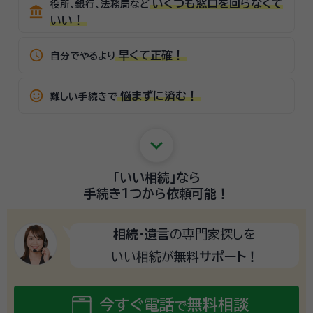
いくつも窓口を回らなくて
役所、銀行、法務局など
account_balance
いい！
schedule
早くて正確！
自分でやるより
sentiment_satisfied_alt
悩まずに済む！
難しい手続きで
keyboard_arrow_down
「いい相続」
なら
手続き1つから
依頼可能！
相続・遺言
の専門家探しを
いい相続が
無料サポート！
今すぐ電話
無料相談
で