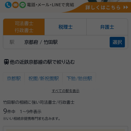
司法書士
税理士
弁護士
行政書士
駅
京都府 / 竹田駅
選択
train
他の近鉄京都線の駅で絞り込む
京都駅
祝園/新祝園駅
下狛/狛田駅
ＪＲ三山木/三山木駅
東寺駅
近鉄十条駅
すべての駅を表示
竹田駅の相続に強い司法書士/行政書士
上鳥羽口駅
竹田駅
伏見駅
9
件中
1〜9
件表示
近鉄丹波橋/丹波橋駅
桃山御陵前/伏見桃山駅
※いい相続非提携専門家も含みます。
向島駅
小倉駅
伊勢田駅
大久保駅
久津川駅