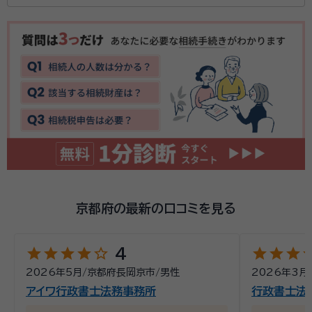
京都府の最新の口コミを見る
star
star
star
star
star_outline
star
star
star
st
4
2026年5月
/
京都府長岡京市
/
男性
2026年3月
アイワ行政書士法務事務所
行政書士法