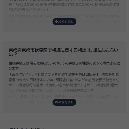
等（1行）33,000円、遺産分割協議書の作成 88,000円、財産目録の作成
33,000円などがあります。
また司法書士に依頼する手続きの参考価格として、相続による所有権移転
登記手続きで「土地1筆及び建物1棟（固定資産評価額の合計1,000万円）
法定相続人3名のうち1名が単独相続した場合」の費用相場の目安は6万円
～8万円程です。
既に揉めてしまっている場合は弁護士しか対応ができませんが、その場合
は着手金だけで約20万円～30万円、そのほか出張費や成果報酬を合わ
せると100万円近くかそれ以上費用がかかってしまう場合もあるなど、非
京都府京都市伏見区で相続に関する相談は、誰にしたらい
常に高額になります。
い？
いい相続では、
お客様ごとに必要な相続手続きを明らかにし、無料で見積
相続手続きは何を依頼したいのか、その手続きの種類によって専門家を選
もり
をお出ししております。予算に合わせてご自身で対応できないものの
びます。
み依頼することも可能ですので、まずはお気軽にご相談ください。
大まかにいうと、不動産に関する相続手続き全般は
司法書士
、遺産分割協
議書の作成や戸籍謄本の収集、預貯金口座・車などの名義変更手続きを任
せたい場合は
行政書士
、相続税申告や節税対策を任せたい場合は
税理士
、
そして相続人の間で争いになっている場合は
弁護士
です。
ただし、状況によっては複数の専門家にまたがって依頼をする必要があ
り、誰にどの順番で相談すればいいのか迷う場合が多くあります。
いい相続では「誰に相談したらいいかわからない」「いきなり専門家に連絡
するのはちょっと…」という方のために、専門相談員がお客様のご状況を
お伺いした上で、
適切な相談先を無料でご案内
しております。お気軽にご
相談ください。