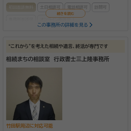
初回面談無料
土日相談可
電話相談可
訪問可
事務所面談可
オンライン面談可
この事務所の詳細を見る
所属する専門家：
須釜 豊（すがま ゆたか）
行政書士
“これから”を考えた相続や遺言、終活が専門です
経歴：
同志社大学商学部卒業後、京都市役所に38年間勤務。 高齢者福
祉、介護保険、国民健康保険、市民税、戸籍住民票など幅広い分野の業務
相続まちの相談室 行政書士三上隆事務所
を担当。 退職後、行政書士として開業し、市民生活に即した相談に対応。
スガマ行政書士事務所は、京都市伏見区に拠点を置き、
相続手続きや遺言書作成を中心に、皆様の安心と解決
への「入り口」そして「道しるべ」となることを目指してお
ります。 代表の須釜豊は、同志社大学商学部卒業後、京
都市役所に38年間勤務し、高齢者福祉、介護保険、国民
資格等：
行政書士
健康保険、市民税、戸籍住民票など幅広い分野の業務を
所属団体：
京都府行政書士会
担当してまいりました。この豊富な行政経験を活かし、
竹田駅周辺に対応可能
市民生活に即した相談にも対応いたします。 当事務所