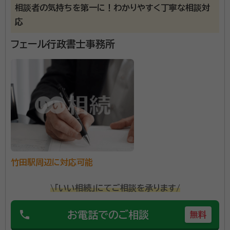
相談者の気持ちを第一に！わかりやすく丁寧な相談対
寺田駅
富野荘駅
新田辺駅
興戸駅
応
近鉄宮津駅
木津川台駅
山田川駅
大和西大寺駅
フェール行政書士事務所
新大宮駅
近鉄奈良駅
高の原駅
平城駅
竹田駅周辺に対応可能
\「いい相続」にてご相談を承ります/
phone
お電話でのご相談
無料