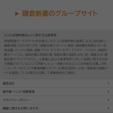
鎌倉新書のグループサイト
口コミ評価件数No.1に関する注意事項
相続関連ポータルサイトを対象とした口コミ評価件数の結果による（自社調べ／
調査時期：2024年12月／調査対象サイト：いい相続、相続費用見積ガイド、相
続会議、ベンナビ相続、相続プラス、そうぞくガイド、ミツモア、つぐなび、相続弁
護士ドットコム、相続弁護士相談広場、相続弁護士相談Cafe、他／調査方法：調
査対象サイトにアクセスし、士業個人及び士業事務所に対して相続に関する内容
で掲載されている口コミ評価=レビュー点数のある口コミの件数を合算。※同
一ユーザーの口コミが重複掲載されている場合は除外。※同一事業者が複数サ
イトを運営している場合は合算して事業者単位で集計）
運営会社
著作権・リンク・免責事項
プライバシーポリシー
掲載に関するお問い合わせ