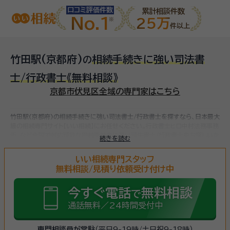
口コミ評価件数
累計相談件数
No.1
25万
件以上
竹田駅(京都府)
相続手続きに強い司法書
の
士/行政書士
《無料相談》
京都市伏見区全域の専門家はこちら
竹田駅(京都府)の相続手続きに強い司法書士/行政書士を探すなら、日本最大
級の相続専門サイト【いい相続】にお任せください。
行政書士ヒロ中村法務事務
所、など
全国で対応可能な相続手続きに強い司法書士/行政書士をお探しいた
続きを読む
だけます。
相続手続きは、被相続人（故人）の財産を引き継ぐために必要な手
続きです。相続人・相続財産の確認、遺言書の確認、遺産分割協議、相続財産の
いい相続専門スタッフ
名義変更、相続税の申告・納税（相続財産が基礎控除額を超えていた場合）など
無料相談/見積り依頼受け付け中
多岐に渡るため、相続手続きに強い専門家に
まずは相談
しましょう。
今すぐ電話
無料相談
で
通話無料／24時間受付中
専門相談員が常駐
（平日9-19時/土日祝9-18時）