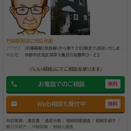
竹田駅周辺に対応可能
アクセス
JR藤森駅（奈良線）から車で3分【駅まで送迎いたしま
所在地
す】
京都市伏見区深草大亀谷万帖敷町３－２３
\「いい相続」にてご相談を承ります/
phone
お電話でのご相談
無料
mail
Web相談も受付中
無料
対応業務：
遺言書 / 遺産分割 / 相続財産調査 / 相続手続き /
銀行手続き / 戸籍収集 / 相続人調査