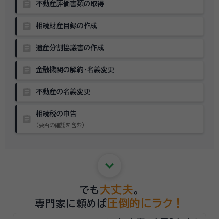
assignment
不動産評価書類の取得
assignment
相続財産目録の作成
assignment
遺産分割協議書の作成
assignment
金融機関の解約・名義変更
assignment
不動産の名義変更
相続税の申告
assignment
（要否の確認を含む）
keyboard_arrow_down
大丈夫
でも
。
圧倒的にラク！
専門家に頼めば