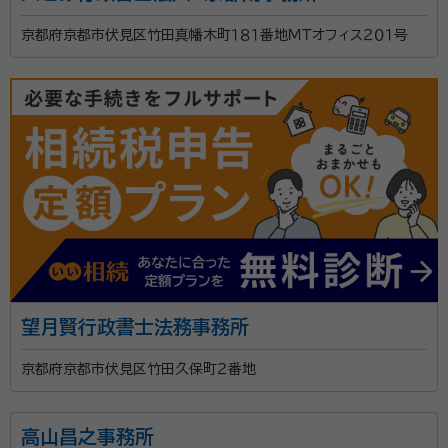
す。 頼れる親族がおられない方の「身元引受け」や「ご自
京都府京都市伏見区竹田真幡木町１８１番地ＭＴオフィス２０１号
身の死後のお世話」についても、ご相談いただけます。
資格等：
行政書士
ご予約で、時間外や土日祝日でも、ご自宅やご入院・ご
入所先までお伺いすることが可能です。
望月賢行政書士法務事務所
京都府京都市伏見区竹田久保町２番地
高山昌之事務所