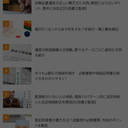
1
自筆証書遺言の正しい書き方と文例。無効にならないポイ
ント、要件と法改正【行政書士監修】
2
親が亡くなったらまず何をする？手続き一覧と優先順位
3
遺産分割協議書の文例集。様々なケースごとに適切な文例
を紹介
4
ゆうちょ銀行の相続手続き 必要書類や残高証明書の取
り方をわかりやすく！
5
配偶者がいない人の相続、親族15パターン別に法定相続
人と法定相続割合を解説【行政書士監修】
6
登記申請書の書き方は？記載例や必要書類、作成のポイン
トを解説