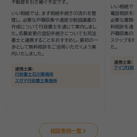
不動産を引き継ぐ予定です。
いい相続で
いい相続では、まず相続手続きの流れを整
電話相談を
理し、必要な戸籍収集や遺産分割協議書の
必要な書類の
作成について行政書士を通じて案内しまし
料相談を通
た。名義変更の登記手続きについても司法
戸籍収集の
書士と連携することをおすすめし、最初の一
ステップを明
歩として無料相談をご活用いただくよう案
た。
内いたしました。
連携士業：
アイワ行政
連携士業：
行政書士石川事務所
スガマ行政書士事務所
相談事例一覧