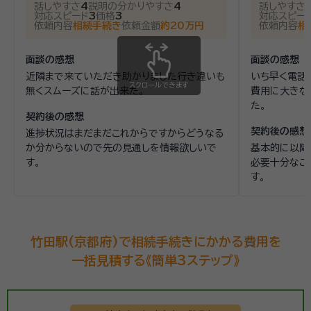
話しやすさ
4
説明の分かりやすさ
4
話しやすさ
対応スピード
3
価格
3
対応スピー
依頼内容
相続手続き
依頼金額
約20万円
依頼内容
相
面談の感想
面談の感想
近隣まで来ていただき助かりました行き違いも
いち早く電話
スクロールできます
無くスムーズに話が出来た。
費用に大きな
た。
契約後の感想
契約後の感想
進捗状況はまだまだこれからですからどうなる
か分からないので先の見通しを情報欲しいで
基本的に以降
す。
必要十分なご
す。
竹田駅(京都府)で相続手続きにかかる費用を
一括見積する《簡単3ステップ》