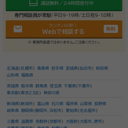
通話無料／24時間受付中
専門相談員が常駐
（平日9-19時/土日祝9-18時）
カンタン60秒！
email
無料
Webで相談する
※ 事務所直通ではありません。ご注意ください。
北海道
(
札幌市
)
青森県
岩手県
宮城県
(
仙台市
)
秋田県
山形県
福島県
茨城県
栃木県
群馬県
埼玉県
千葉県
(
千葉市
)
東京都
(
東京23区
)
神奈川県
新潟県
(
新潟市
)
富山県
石川県
福井県
山梨県
長野県
岐阜県
静岡県
(
静岡市
、
浜松市
)
愛知県
(
名古屋市
)
三重県
滋賀県
京都府
(
京都市
)
大阪府
(
大阪市
、
堺市
)