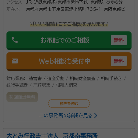
アクセス
JR・近鉄京都線・京都市営地下鉄 京都駅 徒歩6分
のモットーは、皆様の心強い相談相手として、しっかり向
所在地
京都府京都市下京区東塩小路町735-1 京阪京都ビル
き合い、困りごと解決に向けて二人三脚で歩むことで
8F
す。特に相続手続きにおいては、相続人及び相続財産の
\「いい相続」にてご相談を承ります/
調査、相続関係図の作成、遺産分割協議書の作成、遺言
書作成支援など、正確な書類作成と手続きで実務の負
phone
お電話でのご相談
無料
担を軽減し、スムーズな相続をサポートいたします。 ま
た、初回のご相談は無料で承っております。 平日9:00
mail
Web相談も受付中
無料
～18:00の営業時間内にお気軽にお問い合わせくださ
い。 土日祝日も事前予約で対応可能です。 皆様に寄り
対応業務：
遺言書 / 遺産分割 / 相続財産調査 / 相続手続き /
添った、親切・丁寧な対応を心掛けておりますので、相続
銀行手続き / 戸籍収集 / 相続人調査
に関するお悩みやご不明点がございましたら、ぜひ当事
務所にご相談ください。
初回面談無料
この事務所の詳細を見る
相続手続きだけをするのではなく、すべて相続人の方に
直接お会いして、相続人同士の協議までをサポートする
という関わり方で、円満な相続のお手伝いをしておりま
大とみ行政書士法人 京都南事務所