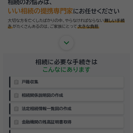
相続のお悩みは、
いい相続の提携専門家
にお任せください
大切な方を亡くしたばかりの中、やらなければならない
難しい手続
き
がたくさんあるのは、
ご家族にとって
大きな負担
keyboard_arrow_down
相続に必要な手続きは
こんなにあります
assignment
戸籍収集
assignment
相続関係説明図の作成
assignment
法定相続情報一覧図の作成
assignment
金融機関の残高証明書取得