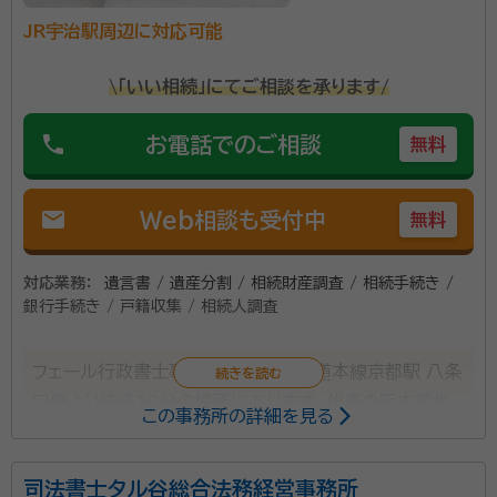
市民生活に即した相談にも対応いたします。 当事務所
JR宇治駅周辺に対応可能
のモットーは、皆様の心強い相談相手として、しっかり向
き合い、困りごと解決に向けて二人三脚で歩むことで
\「いい相続」にてご相談を承ります/
す。特に相続手続きにおいては、相続人及び相続財産の
調査、相続関係図の作成、遺産分割協議書の作成、遺言
phone
お電話でのご相談
無料
書作成支援など、正確な書類作成と手続きで実務の負
担を軽減し、スムーズな相続をサポートいたします。 ま
た、初回のご相談は無料で承っております。 平日9:00
mail
Web相談も受付中
無料
～18:00の営業時間内にお気軽にお問い合わせくださ
い。 土日祝日も事前予約で対応可能です。 皆様に寄り
対応業務：
遺言書 / 遺産分割 / 相続財産調査 / 相続手続き /
添った、親切・丁寧な対応を心掛けておりますので、相続
銀行手続き / 戸籍収集 / 相続人調査
に関するお悩みやご不明点がございましたら、ぜひ当事
務所にご相談ください。
フェール行政書士事務所は、JR 東海道本線京都駅 八条
口側より徒歩10分の場所にあります。代表の阪本哲也
この事務所の詳細を見る
先生は、低価格で迅速かつ親切丁寧な対応に心がけて
いるそうです。相談者の気持ちを第一に考えることを掲
司法書士タル谷総合法務経営事務所
げ、難しい法律用語を使わずに相談対応しています。 ま