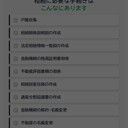
相続に必要な手続きは
こんなにあります
assignment
戸籍収集
assignment
相続関係説明図の作成
assignment
法定相続情報一覧図の作成
assignment
金融機関の残高証明書取得
assignment
不動産評価書類の取得
assignment
相続財産目録の作成
assignment
遺産分割協議書の作成
assignment
金融機関の解約・名義変更
assignment
不動産の名義変更