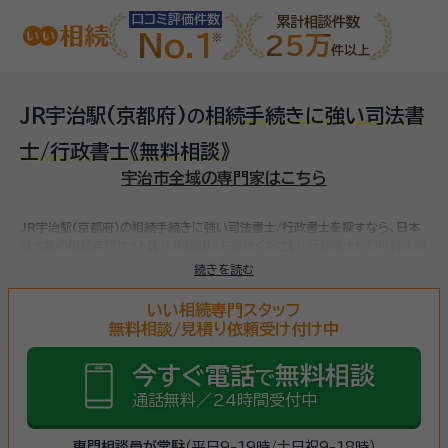
口コミ評価件数
累計相談件数
No.1
25万
件以上
JR宇治駅(京都府)
相続手続きに強い司法書
の
士/行政書士
《無料相談》
宇治市全域の専門家はこちら
JR宇治駅(京都府)の相続手続きに強い司法書士/行政書士を探すなら、日本
最大級の相続専門サイト【いい相続】にお任せください。
行政書士ヒロ中村法務
事務所、など
全国で対応可能な相続手続きに強い司法書士/行政書士をお探し
続きを読む
いただけます。
相続手続きは、被相続人（故人）の財産を引き継ぐために必要
な手続きです。相続人・相続財産の確認、遺言書の確認、遺産分割協議、相続財
いい相続専門スタッフ
産の名義変更、相続税の申告・納税（相続財産が基礎控除額を超えていた場合）
無料相談/見積り依頼受け付け中
など多岐に渡るため、相続手続きに強い専門家に
まずは相談
しましょう。
今すぐ電話
無料相談
で
通話無料／24時間受付中
専門相談員が常駐
（平日9-19時/土日祝9-18時）