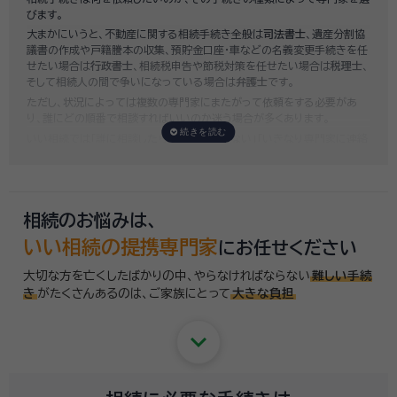
いい相続では、
お客様ごとに必要な相続手続きを明らかにし、無料で見積
びます。
もり
をお出ししております。予算に合わせてご自身で対応できないものの
大まかにいうと、不動産に関する相続手続き全般は
司法書士
、遺産分割協
み依頼することも可能ですので、まずはお気軽にご相談ください。
議書の作成や戸籍謄本の収集、預貯金口座・車などの名義変更手続きを任
せたい場合は
行政書士
、相続税申告や節税対策を任せたい場合は
税理士
、
そして相続人の間で争いになっている場合は
弁護士
です。
ただし、状況によっては複数の専門家にまたがって依頼をする必要があ
り、誰にどの順番で相談すればいいのか迷う場合が多くあります。
いい相続では「誰に相談したらいいかわからない」「いきなり専門家に連絡
するのはちょっと…」という方のために、専門相談員がお客様のご状況を
お伺いした上で、
適切な相談先を無料でご案内
しております。お気軽にご
相談ください。
相続のお悩みは、
いい相続の提携専門家
にお任せください
大切な方を亡くしたばかりの中、やらなければならない
難しい手続
き
がたくさんあるのは、
ご家族にとって
大きな負担
keyboard_arrow_down