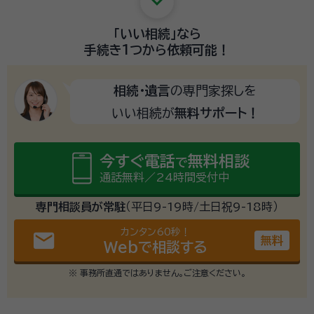
keyboard_arrow_down
「いい相続」
なら
手続き1つから
依頼可能！
相続・遺言
の専門家探しを
いい相続が
無料サポート！
今すぐ電話
無料相談
で
通話無料／24時間受付中
専門相談員が常駐
（平日9-19時/土日祝9-18時）
カンタン60秒！
email
無料
Webで相談する
※ 事務所直通ではありません。ご注意ください。