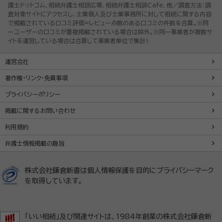
護士ドットコム、相続弁護士相談広場、相続弁護士相談Cafe、他／調査方法：調
査対象サイトにアクセスし、士業個人及び士業事務所に対して相続に関する内容
で掲載されている口コミ評価=レビュー点数のある口コミの件数を合算。※同
一ユーザーの口コミが重複掲載されている場合は除外。※同一事業者が複数サ
イトを運営している場合は合算して事業者単位で集計）
運営会社
著作権・リンク・免責事項
プライバシーポリシー
掲載に関するお問い合わせ
利用規約
弁護士情報掲載の趣旨
株式会社鎌倉新書は個人情報保護を目的にプライバシーマーク
を取得しています。
「いい相続」及び関連サイトは、1984年創業の株式会社鎌倉新