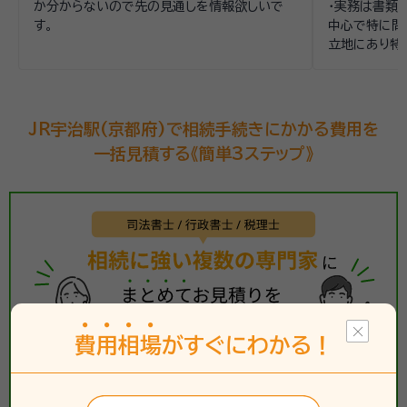
か分からないので先の見通しを情報欲しいで
・実務は書類
人間性が信頼
す。
中心で特に問
立地にあり特
談されること
JR宇治駅(京都府)で相続手続きにかかる費用を
一括見積する《簡単3ステップ》
費
用
相
場
がすぐにわかる！