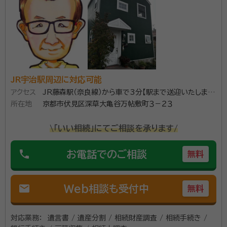
JR宇治駅周辺に対応可能
アクセス
JR藤森駅（奈良線）から車で3分【駅まで送迎いたしま
所在地
す】
京都市伏見区深草大亀谷万帖敷町３－２３
\「いい相続」にてご相談を承ります/
phone
お電話でのご相談
無料
mail
Web相談も受付中
無料
対応業務：
遺言書 / 遺産分割 / 相続財産調査 / 相続手続き /