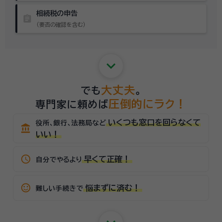
相続税の申告
assignment
（要否の確認を含む）
keyboard_arrow_down
大丈夫
でも
。
圧倒的にラク！
専門家に頼めば
いくつも窓口を回らなくて
役所、銀行、法務局など
account_balance
いい！
schedule
早くて正確！
自分でやるより
sentiment_satisfied_alt
悩まずに済む！
難しい手続きで