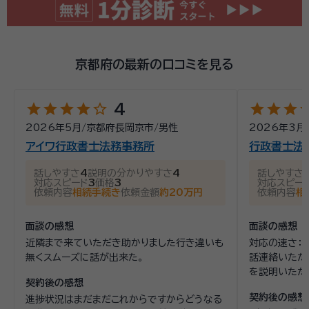
京都府の最新の口コミを見る
star
star
star
star
star_outline
star
star
star
st
4
2026年5月
/
京都府長岡京市
/
男性
2026年3月
アイワ行政書士法務事務所
行政書士法
話しやすさ
4
説明の分かりやすさ
4
話しやすさ
対応スピード
3
価格
3
対応スピー
依頼内容
相続手続き
依頼金額
約20万円
依頼内容
相
面談の感想
面談の感想
近隣まで来ていただき助かりました行き違いも
対応の速さ：
無くスムーズに話が出来た。
話連絡いただ
を説明いただ
契約後の感想
頼感：専門性
契約後の感想
進捗状況はまだまだこれからですからどうなる
事務所で面談