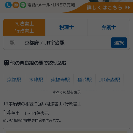
司法書士
税理士
弁護士
行政書士
駅
京都府 / JR宇治駅
選択
train
他の奈良線の駅で絞り込む
京都駅
木津駅
東福寺駅
稲荷駅
ＪＲ藤森駅
桃山駅
六地蔵駅
JR木幡駅
黄檗駅
JR宇治駅
すべての駅を表示
JR宇治駅の相続に強い司法書士/行政書士
ＪＲ小倉駅
新田駅
城陽駅
長池駅
山城青谷駅
14
件中
1〜14
件表示
山城多賀駅
玉水駅
棚倉駅
上狛駅
平城山駅
※いい相続非提携専門家も含みます。
奈良駅