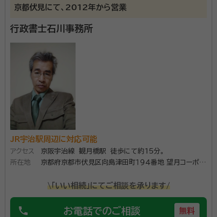
京都伏見にて、2012年から営業
行政書士石川事務所
JR宇治駅周辺に対応可能
アクセス
京阪宇治線 観月橋駅 徒歩にて約15分。
所在地
京都府京都市伏見区向島津田町１９４番地 望月コーポ２
１１
\「いい相続」にてご相談を承ります/
phone
お電話でのご相談
無料