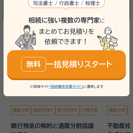
司法書士 / 行政書士 / 税理士
相続に強い複数の専門家
に
まとめてお見積りを
【相続手続き】の相談事例
依頼できます！
掲載している相談事例は、「いい相続」で過去にお受けした
ご相談内容をもとに、個人が特定されないよう匿名化・一
一括見積りスタート
無料
部編集したうえで要約したものです。実際に必要な手続き
や相談先は、お客様の状況により異なるため、詳しくは専
門家や相談窓口へご確認ください。
※姉妹サイト
「相続費用見積ガイド」
に遷移します
遺産分割
相続手続き
銀行手続き
戸籍収集
遺産分割
銀行預金の解約と遺産分割協議
不動産相