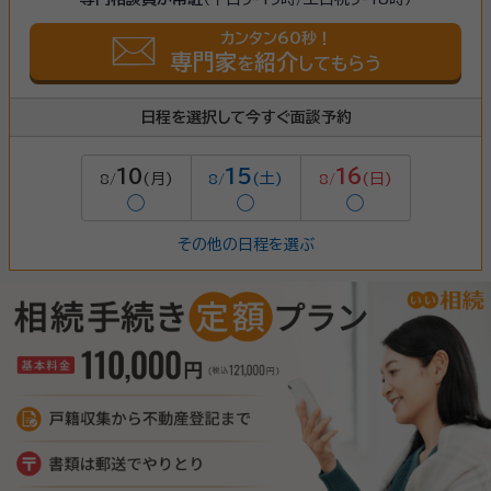
カンタン60秒！
専門家
紹介
を
してもらう
日程を選択して今すぐ面談予約
10
15
16
(月)
(土)
(日)
8/
8/
8/
◯
◯
◯
その他の日程を選ぶ