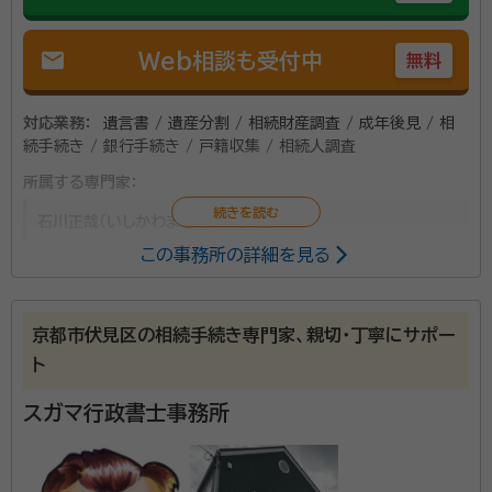
mail
Web相談も受付中
無料
対応業務：
遺言書 / 遺産分割 / 相続財産調査 / 成年後見 / 相
続手続き / 銀行手続き / 戸籍収集 / 相続人調査
所属する専門家：
石川正哉（いしかわまさや）
行政書士
この事務所の詳細を見る
遺言、相続、後見、死後事務等全般に関して協力したい
と考えております。 まずは電話で、現状とこれからのご
京都市伏見区の相続手続き専門家、親切・丁寧にサポー
意向を聞かせてください、それから面談によりすすめま
ト
しょう。 報酬の目安はありますが、個別具体的に考慮し
て決定いたします。
スガマ行政書士事務所
資格等：
行政書士
所属団体：
京都府行政書士会