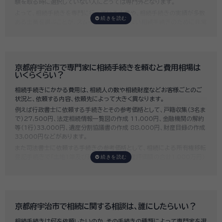
験を取る時に選択していない人にとっては専門外となります。
よって、相続手続きを専門に行っている士業や、相続手続きの実績が多数
ある士業を選ぶことが、スムーズで間違いのない相続手続きのために非常
に重要になります。
いい相続では、相続手続きに強い経験豊富な行政書士・税理士と多数提携
しており、
お客様のご要望にそった専門家選びを無料でサポート
していま
す。専門家選びでお困りの方は、お気軽にご相談ください。
京都府宇治市で専門家に相続手続きを頼むと費用相場は
いくらくらい？
相続手続きにかかる費用は、相続人の数や相続財産などお客様ごとのご
状況と、依頼する内容、依頼先によって大きく異なります。
例えば行政書士に依頼する手続きとその参考価格として、戸籍収集（3名ま
で）27,500円、法定相続情報一覧図の作成 11,000円、金融機関の解約
等（1行）33,000円、遺産分割協議書の作成 88,000円、財産目録の作成
33,000円などがあります。
また司法書士に依頼する手続きの参考価格として、相続による所有権移転
登記手続きで「土地1筆及び建物1棟（固定資産評価額の合計1,000万円）
法定相続人3名のうち1名が単独相続した場合」の費用相場の目安は6万円
～8万円程です。
既に揉めてしまっている場合は弁護士しか対応ができませんが、その場合
は着手金だけで約20万円～30万円、そのほか出張費や成果報酬を合わ
せると100万円近くかそれ以上費用がかかってしまう場合もあるなど、非
京都府宇治市で相続に関する相談は、誰にしたらいい？
常に高額になります。
相続手続きは何を依頼したいのか、その手続きの種類によって専門家を選