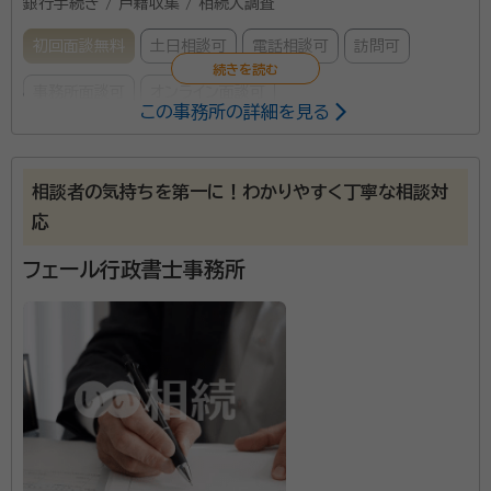
銀行手続き / 戸籍収集 / 相続人調査
初回面談無料
土日相談可
電話相談可
訪問可
事務所面談可
オンライン面談可
この事務所の詳細を見る
所属する専門家：
須釜 豊（すがま ゆたか）
行政書士
相談者の気持ちを第一に！わかりやすく丁寧な相談対
経歴：
同志社大学商学部卒業後、京都市役所に38年間勤務。 高齢者福
応
祉、介護保険、国民健康保険、市民税、戸籍住民票など幅広い分野の業務
を担当。 退職後、行政書士として開業し、市民生活に即した相談に対応。
フェール行政書士事務所
スガマ行政書士事務所は、京都市伏見区に拠点を置き、
相続手続きや遺言書作成を中心に、皆様の安心と解決
への「入り口」そして「道しるべ」となることを目指してお
ります。 代表の須釜豊は、同志社大学商学部卒業後、京
都市役所に38年間勤務し、高齢者福祉、介護保険、国民
資格等：
行政書士
健康保険、市民税、戸籍住民票など幅広い分野の業務を
所属団体：
京都府行政書士会
担当してまいりました。この豊富な行政経験を活かし、