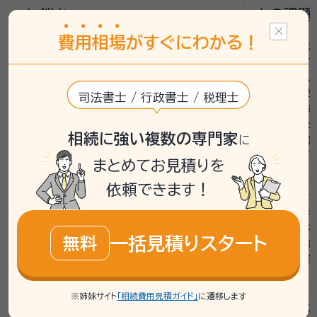
に悩む
きの課題
費
用
相
場
がすぐにわかる！
相談者は母親が亡くなり、銀行口座の解約や
相談者の父が
戸籍収集、遺産分割協議書の作成に困って
続きが進ん
いました。母親の遺産は主に複数の銀行預
母と相談者、
金で、兄弟姉妹である姉と共に相続人となっ
変更すること
司法書士 / 行政書士 / 税理士
ています。遺言書がないため、遺産分割協議
具体的な手
が必要であること、また、戸籍謄本を揃える
ました。また
相続に強い複数の専門家
に
必要があることに不安を抱えていました。銀
ルティを懸念
行手続きや管理会社への連絡もまだ進めら
行を希望して
まとめてお見積りを
れていない状況でした。
いい相続では
依頼できます！
いい相続では、相談者へまず行政書士との
書士に相談
電話相談を案内し、銀行口座の解約方法や
成や不動産
必要な書類の整理について説明しました。無
するよう案内
一括見積りスタート
無料
料相談を通じて、遺産分割協議書の作成や
手続きの詳細
戸籍収集の進め方を具体的に確認し、次の
にすることを
ステップを明確にするサポートを行いまし
た。
連携士業：
※姉妹サイト
「相続費用見積ガイド」
に遷移します
アイワ行政