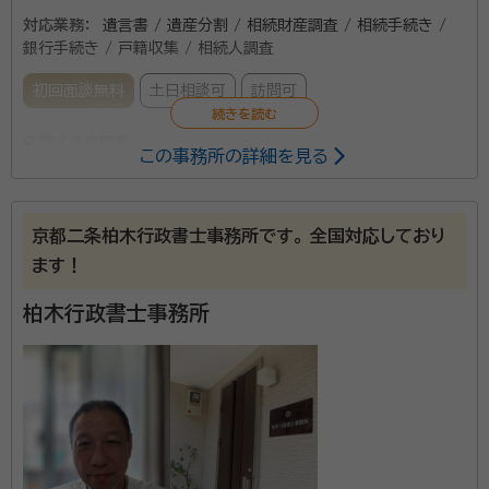
対応業務：
遺言書 / 遺産分割 / 相続財産調査 / 相続手続き /
銀行手続き / 戸籍収集 / 相続人調査
初回面談無料
土日相談可
訪問可
所属する専門家：
この事務所の詳細を見る
藤井 克己（フジイ カツミ）
行政書士
京都二条柏木行政書士事務所です。 全国対応しており
当事務所は、円町駅より徒歩5分ほどの場所にあり、好
ます！
アクセスです！時間をかけてじっくりとお客様の話を聴
き、納得できる結果になるように相談対応しておりま
柏木行政書士事務所
す。 遺言書の作成や相続、終活のサポートが専門で、さ
まざまなお客様の対応をしているのでご安心ください。
資格等：
行政書士
特に、相続は家族の将来を左右する大切なものと考え、
所属団体：
京都府行政書士会
ご遺族が争い合うことがない形で遺言書を作成できる
ようにしております。1家族の将来のために、誰もが納得
できる遺言書を作成したい方をはじめ、相続のお悩みが