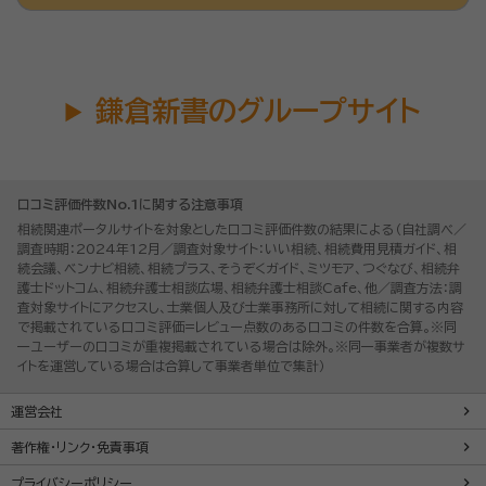
鎌倉新書のグループサイト
口コミ評価件数No.1に関する注意事項
相続関連ポータルサイトを対象とした口コミ評価件数の結果による（自社調べ／
調査時期：2024年12月／調査対象サイト：いい相続、相続費用見積ガイド、相
続会議、ベンナビ相続、相続プラス、そうぞくガイド、ミツモア、つぐなび、相続弁
護士ドットコム、相続弁護士相談広場、相続弁護士相談Cafe、他／調査方法：調
査対象サイトにアクセスし、士業個人及び士業事務所に対して相続に関する内容
で掲載されている口コミ評価=レビュー点数のある口コミの件数を合算。※同
一ユーザーの口コミが重複掲載されている場合は除外。※同一事業者が複数サ
イトを運営している場合は合算して事業者単位で集計）
運営会社
著作権・リンク・免責事項
プライバシーポリシー