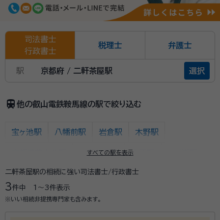
司法書士
税理士
弁護士
行政書士
駅
京都府 / 二軒茶屋駅
選択
train
他の叡山電鉄鞍馬線の駅で絞り込む
宝ヶ池駅
八幡前駅
岩倉駅
木野駅
京都精華大前駅
二軒茶屋駅
市原駅
二ノ瀬駅
すべての駅を表示
二軒茶屋駅の相続に強い司法書士/行政書士
貴船口駅
鞍馬駅
3
件中
1〜3
件表示
※いい相続非提携専門家も含みます。