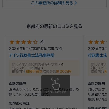
この事務所の詳細を見る
事務所面談可
オンライン面談可
所属する専門家：
京都府の最新の口コミを見る
柏木行政書士
柏木行政書士事務所 代表行政書士（2021年6月
～）、一般社団法人いきいきライフ協会 代表理事（2024年1月～）、損
star
star
star
star
star_outline
star
star
star
st
4
害保険ジャパン株式会社在籍（1986～2019年）
2026年5月
/
京都府長岡京市
/
男性
2026年3月
成人から相続まで、何でもご相談ください。 じっくりと
アイワ行政書士法務事務所
行政書士法
お話を聞かせていただき、最適の解を提供、最善・最良
話しやすさ
4
説明の分かりやすさ
4
話しやすさ
の道をご案内いたします。
対応スピード
3
価格
3
対応スピー
依頼内容
相続手続き
依頼金額
約20万円
依頼内容
相
資格等：
行政書士、ファイナンシャルプランナー、身元保証相談士、
面談の感想
面談の感想
国際行政書士（申請取次士）
近隣まで来ていただき助かりました行き違いも
対応の速さ：
所属団体：
京都府行政書士会、一般社団法人身元保証相談士協会、
スクロールできます
無くスムーズに話が出来た。
話連絡いただ
一般社団法人いきいきライフ協会平安、一般社団法人和
を説明いただ
文化推進協会、一般社団法人ビューティフルエージング
契約後の感想
頼感：専門性
協会
契約後の感想