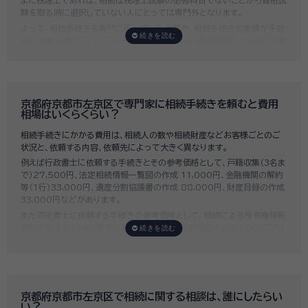
また税理士であれば、相続は税理士試験の必修科目でないことから資格試
験を取る時に選択していない人にとっては専門外となります。
よって、相続手続きを専門に行っている士業や、相続手続きの実績が多数
ある士業を選ぶことが、スムーズで間違いのない相続手続きのために非常
に重要になります。
いい相続では、相続手続きに強い経験豊富な行政書士・税理士と多数提携
しており、
お客様のご要望にそった専門家選びを無料でサポート
していま
す。専門家選びでお困りの方は、お気軽にご相談ください。
京都府京都市左京区で専門家に相続手続きを頼むと費用
相場はいくらくらい？
相続手続きにかかる費用は、相続人の数や相続財産などお客様ごとのご
状況と、依頼する内容、依頼先によって大きく異なります。
例えば行政書士に依頼する手続きとその参考価格として、戸籍収集（3名ま
で）27,500円、法定相続情報一覧図の作成 11,000円、金融機関の解約
等（1行）33,000円、遺産分割協議書の作成 88,000円、財産目録の作成
33,000円などがあります。
また司法書士に依頼する手続きの参考価格として、相続による所有権移転
登記手続きで「土地1筆及び建物1棟（固定資産評価額の合計1,000万円）
法定相続人3名のうち1名が単独相続した場合」の費用相場の目安は6万円
～8万円程です。
既に揉めてしまっている場合は弁護士しか対応ができませんが、その場合
は着手金だけで約20万円～30万円、そのほか出張費や成果報酬を合わ
せると100万円近くかそれ以上費用がかかってしまう場合もあるなど、非
京都府京都市左京区で相続に関する相談は、誰にしたらい
常に高額になります。
い？