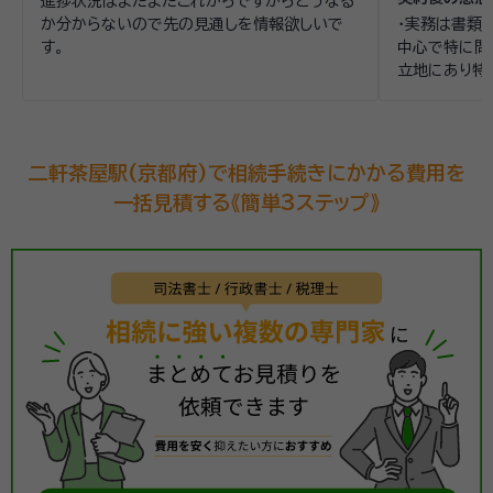
進捗状況はまだまだこれからですからどうなる
事務所で面談
か分からないので先の見通しを情報欲しいで
・実務は書類
人間性が信頼
す。
中心で特に問
立地にあり特
談されること
二軒茶屋駅(京都府)で相続手続きにかかる費用を
一括見積する《簡単3ステップ》