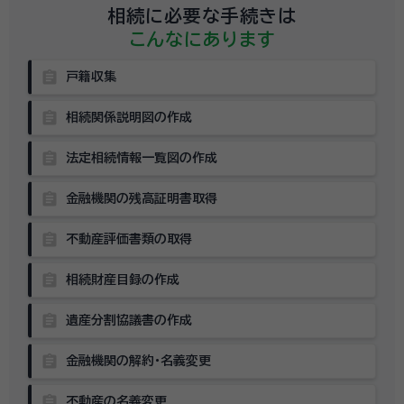
相続に必要な手続きは
こんなにあります
assignment
戸籍収集
assignment
相続関係説明図の作成
assignment
法定相続情報一覧図の作成
assignment
金融機関の残高証明書取得
assignment
不動産評価書類の取得
assignment
相続財産目録の作成
assignment
遺産分割協議書の作成
assignment
金融機関の解約・名義変更
assignment
不動産の名義変更