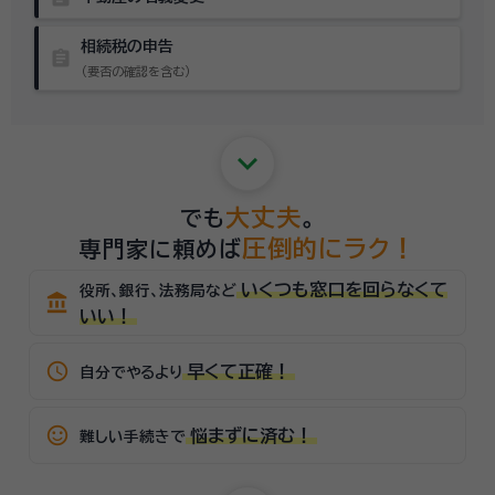
相続税の申告
assignment
（要否の確認を含む）
keyboard_arrow_down
大丈夫
でも
。
圧倒的にラク！
専門家に頼めば
いくつも窓口を回らなくて
役所、銀行、法務局など
account_balance
いい！
schedule
早くて正確！
自分でやるより
sentiment_satisfied_alt
悩まずに済む！
難しい手続きで