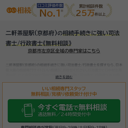
口コミ評価件数
累計相談件数
No.1
25万
件以上
二軒茶屋駅(京都府)
相続手続きに強い司法
の
書士/行政書士
《無料相談》
京都市左京区全域の専門家はこちら
二軒茶屋駅(京都府)の相続手続きに強い司法書士/行政書士を探すなら、日本
最大級の相続専門サイト【いい相続】にお任せください。
行政書士ヒロ中村法務
事務所、など
全国で対応可能な相続手続きに強い司法書士/行政書士をお探し
続きを読む
いただけます。
相続手続きは、被相続人（故人）の財産を引き継ぐために必要
な手続きです。相続人・相続財産の確認、遺言書の確認、遺産分割協議、相続財
いい相続専門スタッフ
産の名義変更、相続税の申告・納税（相続財産が基礎控除額を超えていた場合）
無料相談/見積り依頼受け付け中
など多岐に渡るため、相続手続きに強い専門家に
まずは相談
しましょう。
今すぐ電話
無料相談
で
通話無料／24時間受付中
専門相談員が常駐
（平日9-19時/土日祝9-18時）