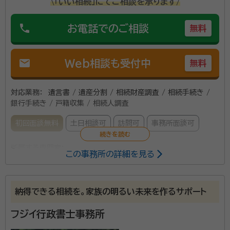
\「いい相続」にてご相談を承ります/
phone
お電話でのご相談
無料
mail
Web相談も受付中
無料
対応業務：
遺言書 / 遺産分割 / 相続財産調査 / 相続手続き /
銀行手続き / 戸籍収集 / 相続人調査
初回面談無料
土日相談可
訪問可
事務所面談可
所属する専門家：
この事務所の詳細を見る
西村 泰昭（にしむら やすあき）
行政書士、申請取次行政書士、
宅地建物取引士、2級ファイナンシャル・プランニング技能士
納得できる相続を。家族の明るい未来を作るサポート
事務所口コミ（抜粋）：
フジイ行政書士事務所
account_circle
満足度 4.0
ご利用時期：2026/5