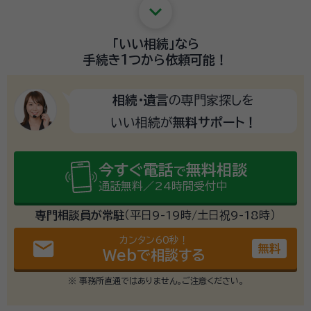
keyboard_arrow_down
「いい相続」
なら
手続き1つから
依頼可能！
相続・遺言
の専門家探しを
いい相続が
無料サポート！
今すぐ電話
無料相談
で
通話無料／24時間受付中
専門相談員が常駐
（平日9-19時/土日祝9-18時）
カンタン60秒！
email
無料
Webで相談する
※ 事務所直通ではありません。ご注意ください。