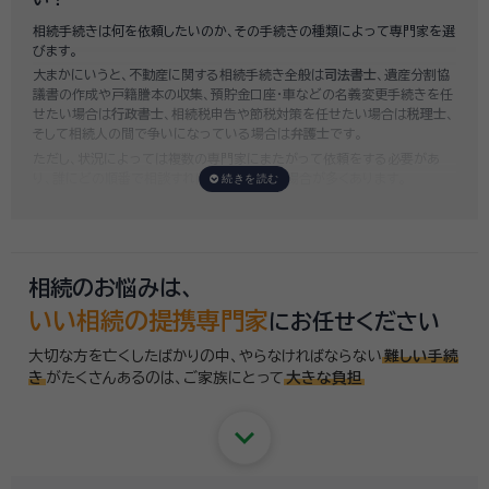
いい相続では、
お客様ごとに必要な相続手続きを明らかにし、無料で見積
相続手続きは何を依頼したいのか、その手続きの種類によって専門家を選
もり
をお出ししております。予算に合わせてご自身で対応できないものの
びます。
み依頼することも可能ですので、まずはお気軽にご相談ください。
大まかにいうと、不動産に関する相続手続き全般は
司法書士
、遺産分割協
議書の作成や戸籍謄本の収集、預貯金口座・車などの名義変更手続きを任
せたい場合は
行政書士
、相続税申告や節税対策を任せたい場合は
税理士
、
そして相続人の間で争いになっている場合は
弁護士
です。
ただし、状況によっては複数の専門家にまたがって依頼をする必要があ
り、誰にどの順番で相談すればいいのか迷う場合が多くあります。
いい相続では「誰に相談したらいいかわからない」「いきなり専門家に連絡
するのはちょっと…」という方のために、専門相談員がお客様のご状況を
お伺いした上で、
適切な相談先を無料でご案内
しております。お気軽にご
相談ください。
相続のお悩みは、
いい相続の提携専門家
にお任せください
大切な方を亡くしたばかりの中、やらなければならない
難しい手続
き
がたくさんあるのは、
ご家族にとって
大きな負担
keyboard_arrow_down