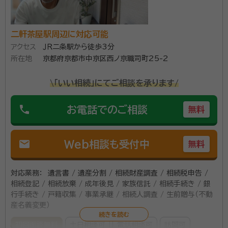
ある方はぜひお気軽にご相談ください。
二軒茶屋駅周辺に対応可能
アクセス
ＪＲ二条駅から徒歩3分
所在地
京都府京都市中京区西ノ京職司町25-2
\「いい相続」にてご相談を承ります/
phone
お電話でのご相談
無料
mail
Web相談も受付中
無料
対応業務：
遺言書 / 遺産分割 / 相続財産調査 / 相続税申告 /
相続登記 / 相続放棄 / 成年後見 / 家族信託 / 相続手続き / 銀
行手続き / 戸籍収集 / 事業承継 / 相続人調査 / 生前贈与（不動
産名義変更）
初回面談無料
土日相談可
電話相談可
訪問可