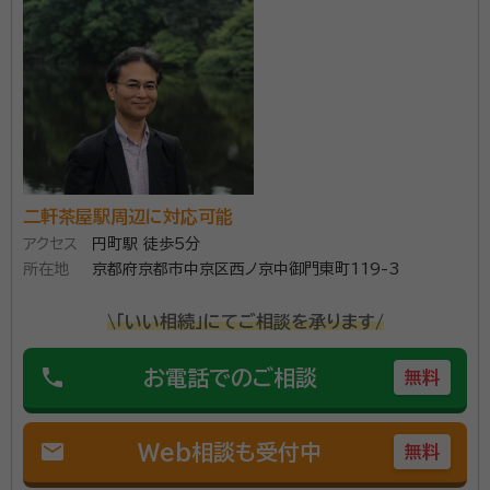
面談の感想
近隣まで来ていただき助かりました行き違いも無くスムーズに話が出来
た。
契約後の感想
進捗状況はまだまだこれからですからどうなるか分からないので先の見
通しを情報欲しいです。
私共は、遺言書の作成・成年後見のサポート・相続手続き
二軒茶屋駅周辺に対応可能
などで皆様が抱く不安を安心に変えるお手伝いを専門
アクセス
円町駅 徒歩5分
に行う京都市の行政書士事務所です。 「誰にも相談でき
所在地
京都府京都市中京区西ノ京中御門東町119-3
ない」「相談しても不安がなくならない」「そもそも相談す
る人がいない」そのような方はすぐにご相談ください。
\「いい相続」にてご相談を承ります/
資格等：
申請取次行政書士、宅地建物取引士、2級ファイナンシャ
「相談したらすぐ契約しないといけないんでしょ？」と思
ル・プランニング技能士
われている方、ご安心ください。 相談だけ、話を聞いて
phone
お電話でのご相談
無料
所属団体：
京都府行政書士会
ほしいだけの方もいらっしゃいます。大歓迎です。 まず
は相談にお越しください。 きっとお越しになる前とお気
mail
Web相談も受付中
無料
持ちが変わっていると思います。 無理なオススメはしま
せんのでご安心ください。