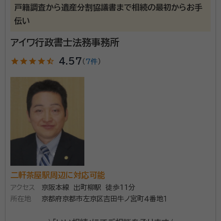
戸籍調査から遺産分割協議書まで相続の最初からお手
伝い
アイワ行政書士法務事務所
star
star
star
star
star_half
4.57
（
7件
）
二軒茶屋駅周辺に対応可能
アクセス
京阪本線 出町柳駅 徒歩11分
所在地
京都府京都市左京区吉田牛ノ宮町４番地１