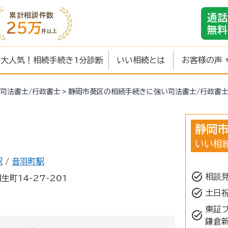
累計相談件数
通話
25万
無料
件以上
大人気！相続手続き1分診断
いい相続とは
お客様の声
司法書士/行政書士
静岡市葵区の相続手続きに強い司法書士/行政書
静岡
いい相
駅
/
音羽町駅
task_alt
相談
町14-27-201
task_alt
土日
東証
task_alt
鎌倉