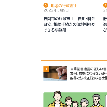
地域の行政書士
2022年3月9日
2
静岡市の行政書士｜費用・料金
静
目安、相続手続きの無料相談が
選
できる事務所
び
自筆証書遺言の正しい書
1
文例。無効にならないポイ
要件と法改正【行政書士