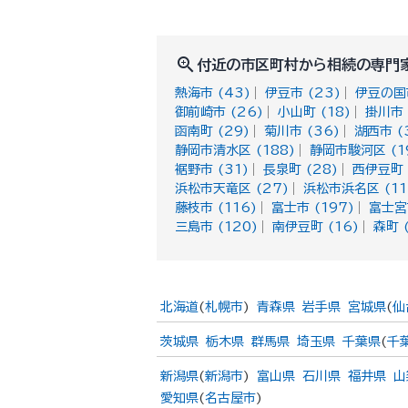
zoom_in
付近の市区町村から相続の専門
熱海市 (43)
伊豆市 (23)
伊豆の国市
御前崎市 (26)
小山町 (18)
掛川市 
函南町 (29)
菊川市 (36)
湖西市 (
静岡市清水区 (188)
静岡市駿河区 (1
裾野市 (31)
長泉町 (28)
西伊豆町 
浜松市天竜区 (27)
浜松市浜名区 (11
藤枝市 (116)
富士市 (197)
富士宮市
三島市 (120)
南伊豆町 (16)
森町 
北海道
(
札幌市
)
青森県
岩手県
宮城県
(
仙
茨城県
栃木県
群馬県
埼玉県
千葉県
(
千
新潟県
(
新潟市
)
富山県
石川県
福井県
山
愛知県
(
名古屋市
)