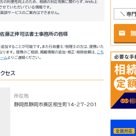
方の利便性向上のため、 相続の対応有無に関わらず、Web上
させていただいている情報です。
料面談サービスのご案内はできません。
＼ 専
mail
佐藤正伸司法書士事務所の皆様
追加することが可能です。また行政書士/税理士の方は、提携いた
ります。 提携のご相談、掲載情報の追加・修正・削除依頼は、
こち
ォーム
よりご連絡ください。
クセス
所在地
静岡県静岡市葵区相生町14-27-201