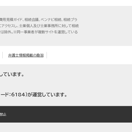
費用見積ガイド、相続会議、ベンナビ相続、相続プラ
トにアクセスし、士業個人及び士業事務所に対して相続
は除外。※同一事業者が複数サイトを運営している
弁護士情報掲載の趣旨
しています。
ード：6184）が運営しています。
窃禁止