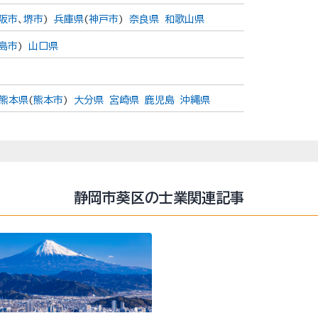
阪市
、
堺市
)
兵庫県
(
神戸市
)
奈良県
和歌山県
島市
)
山口県
熊本県
(
熊本市
)
大分県
宮崎県
鹿児島
沖縄県
静岡市葵区の士業関連記事