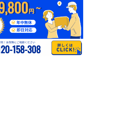
アップ会計
行政書士深澤洋
所
岡駅 新静岡駅
静岡市葵区 静岡駅
静岡市葵区 静岡駅