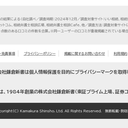
の結果による（自社調べ／調査時期：2024年12月／調査対象サイト：いい相続、相続
ドットコム、相続弁護士相談広場、相続弁護士相談Cafe、他／調査方法：調査対象サイ
ー点数のある口コミの件数を合算。※同一ユーザーの口コミが重複掲載されている場合
・免責事項
プライバシーポリシー
掲載に関するお問い合わせ
利用規約
会社鎌倉新書は個人情報保護を目的にプライバシーマークを取得
は、1984年創業の株式会社鎌倉新書（東証プライム上場、証券コ
pyright(C) Kamakura Shinsho, Ltd. All Rights Reserved. 無断転載・剽