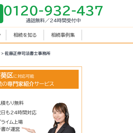
0120-932-437
通話無料／24時間受付中
相続を知る
相続事例集
士
佐藤正伸司法書士事務所
市葵区
に対応可能
続の
専門家紹介
サービス
見積もり無料
祝日も24時間対応
プライム上場
新書が運営