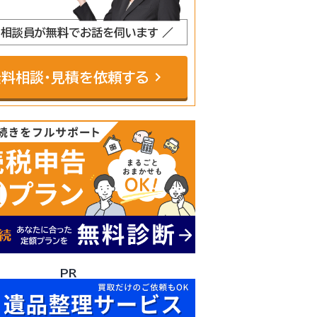
門相談員が無料でお話を伺います ／
chevron_right
無料相談・見積を依頼する
PR