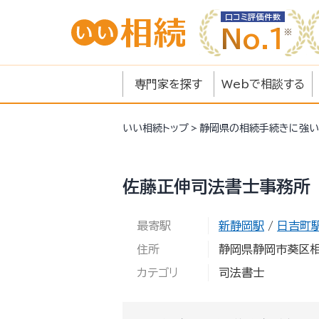
口コミ評価件数
No.1
専門家を探す
Webで相談する
いい相続
トップ
静岡県の相続手続きに強い
佐藤正伸司法書士事務所
最寄駅
新静岡駅
/
日吉町
住所
静岡県静岡市葵区相生
カテゴリ
司法書士