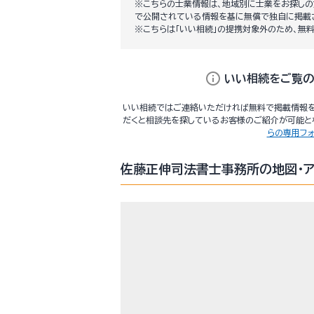
※こちらの士業情報は、地域別に士業をお探しの
で公開されている情報を基に無償で独自に掲載
※こちらは「いい相続」の提携対象外のため、無
info
いい相続をご覧の
いい相続ではご連絡いただければ無料で掲載情報を
だくと相談先を探しているお客様のご紹介が可能とな
らの専用フ
佐藤正伸司法書士事務所の地図・ア