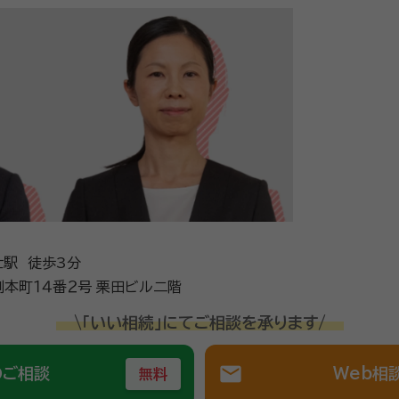
士駅 徒歩3分
静岡県富士市横割本町１４番２号 栗田ビル二階
\「いい相続」にてご相談を承ります/
mail
のご相談
Web相
無料