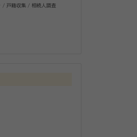
 / 戸籍収集 / 相続人調査
応がモットーです。 相続手続き
する手続きをお客様と共に、手