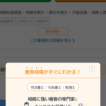
 相続財産調査 / 相続手続き / 銀行手続き / 戸籍収集 / 相続人
務所面談可
女性スタッフ対応可
この事務所の詳細を見る
事務所を運営しています。なにかひとつでも地域の皆さんのお役に
信があります！ 迅速丁寧お任せください。
費
用
相
場
がすぐにわかる！
談ください。
司法書士 / 行政書士 / 税理士
相続に強い複数の専門家
に