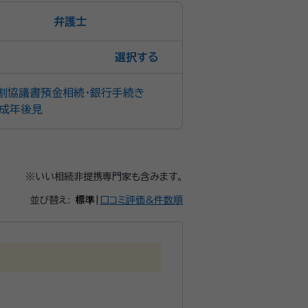
弁護士
選択
割協議書
預金相続・銀行手続き
成年後見
※いい相続非提携専門家も含みます。
並び替え:
標準
|
口コミ評価&件数順