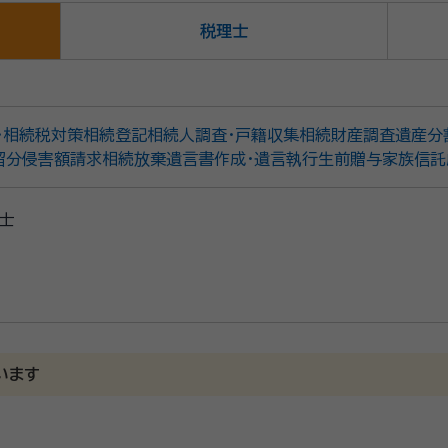
税理士
・相続税対策
相続登記
相続人調査・戸籍収集
相続財産調査
遺産分
留分侵害額請求
相続放棄
遺言書作成・遺言執行
生前贈与
家族信託
士
います