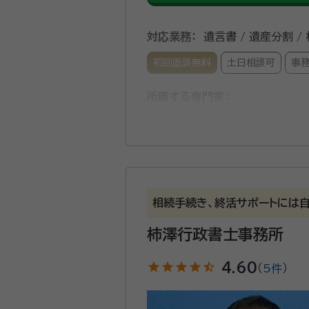
対応業務：
遺言書 / 遺産分割 /
初回面談無料
土日相談可
事
所属する専門家：
栗田亜希子
行政書士
栗田雅和
行政書士
２０１５年から夫婦で行政書士
相続手続き、終活サポートには自
ています。どうぞお気軽にご相
柿澤行政書士事務所
所属団体：
静岡県行政書士会
star
star
star
star
star_half
4.60
（
5件
）