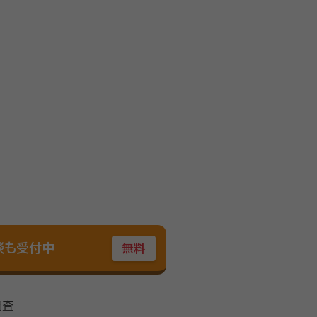
書き方」から「家族信託」「成年後
ど、親身に対応させていただき、
談も受付中
無料
調査