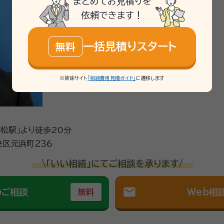
まとめてお見積りを
依頼できます！
一括見積りスタート
無料
※姉妹サイト
「相続費用見積ガイド」
に遷移します
浜松駅」より徒歩20分
区元浜町２３６
\「いい相続」にてご相談を承ります/
mail
のご相談
Web相
無料