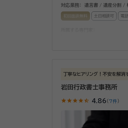
対応業務：
遺言書 / 遺産分割 /
初回面談無料
土日相談可
電
所属する専門家：
柿澤 秀和
行政書士、測量士、土
経歴：
静岡県浜松市出身
事務所口コミ（抜粋）：
account_circle
満足度 4.0
ご利用時期：202
丁寧なヒアリング！不安を解消
面談の感想
岩田行政書士事務所
親しみ深い方で、丁寧に教えてくだ
契約後の感想
star
star
star
star
star_half
4.86
（
7件
）
迅速且つ丁寧に対応してくださいま
相続全般についてのご相談や終
の実績は多数あり、遺産分割協