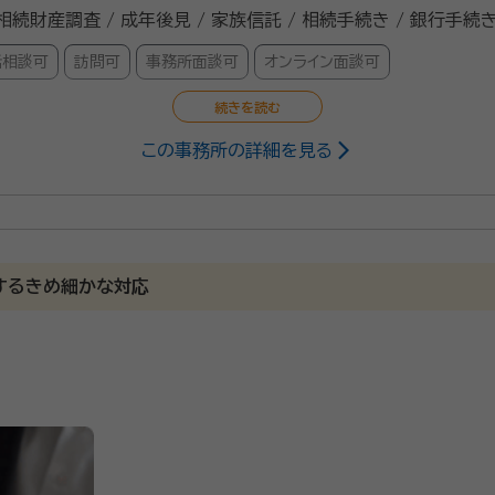
 相続財産調査 / 成年後見 / 家族信託 / 相続手続き / 銀行手続き
話相談可
訪問可
事務所面談可
オンライン面談可
この事務所の詳細を見る
木施工管理技士、造園施工管理技士、橋梁点検士
3/11
するきめ細かな対応
さって安心できた為、お願いしました。
した。安心しています。
活に向けての「遺言書の作成」などお客様に寄り添った、丁寧な対
議書、相続関係図、書類の収集など迅速、丁寧に対応し、相続に関