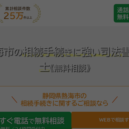
累計相談件数
通話
25万
無料
件以上
海市
相続手続
強
司法
の
き
に
い
士
《無料相談》
静岡県熱海市の
相続手続きに関するご相談なら
すぐ電話
無料相談
WEBで相談
で