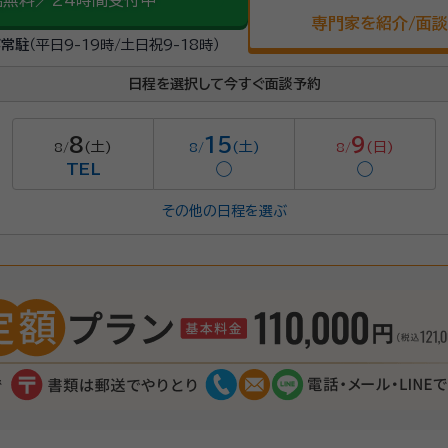
話無料／24時間受付中
専門家を紹介/面
が常駐
（平日9-19時/土日祝9-18時）
日程を選択して今すぐ面談予約
8
15
9
(土)
(土)
(日)
8/
8/
8/
TEL
◯
◯
その他の日程を選ぶ