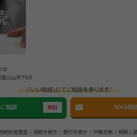
ります。 終活に向けての「遺言書の作成」「エンデイングノートの
手続きについても、多くのお客様の書類の作成や後見人手続きな
おります。 まちの身近な法律家として、お仕事やお困りごとを独自の
るフットワークの軽さが売りです。 ぜひ、お客様に寄り添ったご要望に全力でお
5分
韮山山木708
\「いい相続」にてご相談を承ります/
mail
のご相談
Web相
無料
 相続財産調査 / 相続手続き / 銀行手続き / 戸籍収集 / 相続人