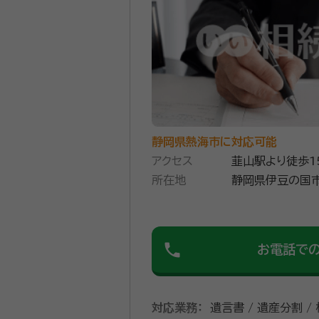
続き終了までご一緒に対応してお
見契約」など、これから先のお
好評をいただいております。 土地のお困りごとによる、農地転用・都市計画の諸手続きから専門家チームとの連携による、財産の
有効活用のアドバイスも可能であり、大変好評をいただいて
資格等：
行政書士、測量士
スタイルでお客様に情報を伝えることを得意とす
所属団体：
静岡県行政書士会
応えします。
静岡県熱海市に対応可能
アクセス
韮山駅より徒歩1
所在地
静岡県伊豆の国市
phone
お電話で
対応業務：
遺言書 / 遺産分割 /