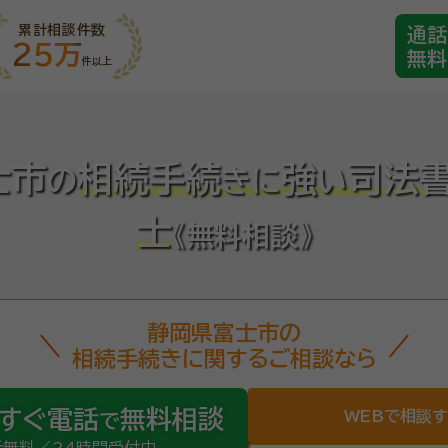
累計相談件数
通話
25万
無料
件以上
士市
相続手続
強
司法
の
き
に
い
士
《無料相談》
静岡県富士市の
相続手続きに関するご相談なら
すぐ電話
無料相談
WEBで相談
で