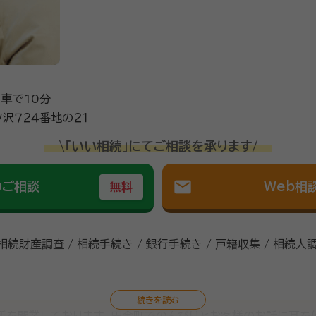
り車で10分
沢７２４番地の２１
\「いい相続」にてご相談を承ります/
mail
のご相談
Web相
無料
 相続財産調査 / 相続手続き / 銀行手続き / 戸籍収集 / 相続人