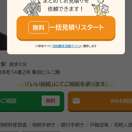
まとめてお見積りを
依頼できます！
一括見積りスタート
無料
※姉妹サイト
「相続費用見積ガイド」
に遷移します
士駅 徒歩3分
静岡県富士市横割本町１４番２号 栗田ビル二階
\「いい相続」にてご相談を承ります/
mail
のご相談
Web相
無料
 相続財産調査 / 相続手続き / 銀行手続き / 戸籍収集 / 相続人