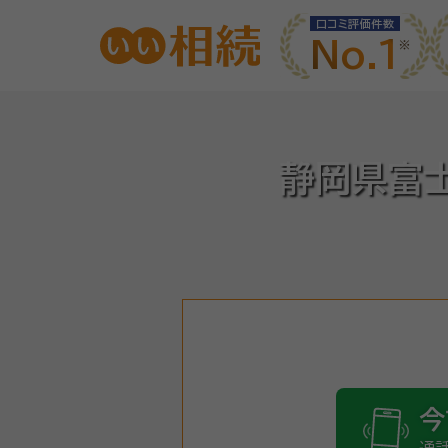
口コミ評価件数
No.1
静岡県富
今