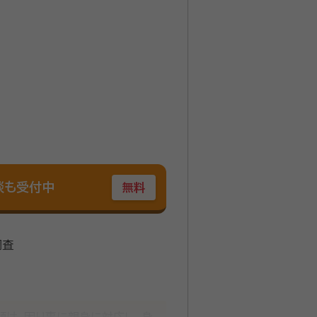
談も受付中
無料
調査