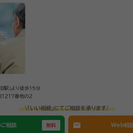
田駅」より徒歩15分
１２１７番地の２
\「いい相続」にてご相談を承ります/
mail
のご相談
Web相
無料