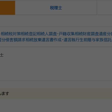
税理士
・相続税対策
相続登記
相続人調査・戸籍収集
相続財産調査
遺産分
留分侵害額請求
相続放棄
遺言書作成・遺言執行
生前贈与
家族信託
士
します