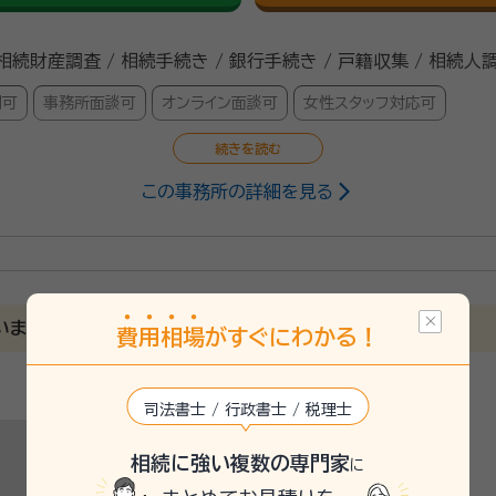
 相続財産調査 / 相続手続き / 銀行手続き / 戸籍収集 / 相続人
問可
事務所面談可
オンライン面談可
女性スタッフ対応可
この事務所の詳細を見る
士
うに・・・。そのような想いから事務所名を「こはる行政書士事務
適な解決方法をご提案します。お困りのことがございましたら、
います
費
用
相
場
がすぐにわかる！
士
司法書士 / 行政書士 / 税理士
相続に強い複数の専門家
に