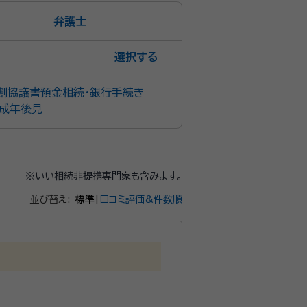
弁護士
選択
割協議書
預金相続・銀行手続き
成年後見
※いい相続非提携専門家も含みます。
並び替え:
標準
|
口コミ評価&件数順