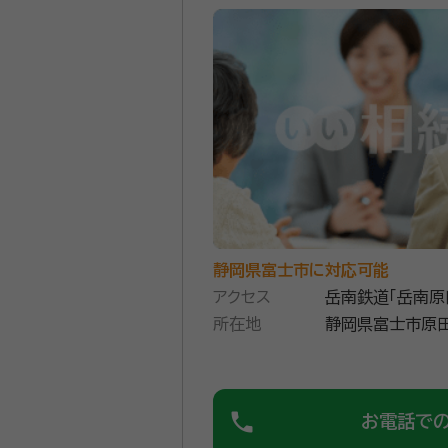
静岡県富士市に対応可能
アクセス
岳南鉄道「岳南原
所在地
静岡県富士市原田
phone
お電話で