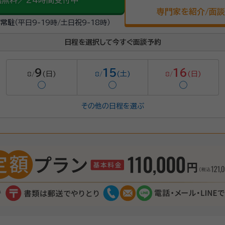
話無料／24時間受付中
専門家を紹介/面
が常駐
（平日9-19時/土日祝9-18時）
日程を選択して今すぐ面談予約
9
15
16
(日)
(土)
(日)
8/
8/
8/
◯
◯
◯
その他の日程を選ぶ