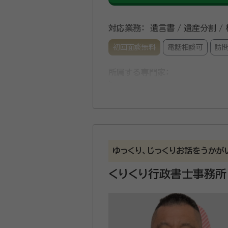
対応業務：
遺言書 / 遺産分割 /
初回面談無料
電話相談可
訪
所属する専門家：
山本 恵
行政書士・宅地建物取引
困っている方の心に春が来ますよ
い説明ときめ細やかな対応で最
ゆっくり、じっくりお話をうかが
資格等：
行政書士・宅地建物取引
くりくり行政書士事務所
所属団体：
静岡県行政書士会 /