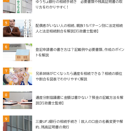
ゆうちょ銀行の相続手続き 必要書類や残高証明書の取
り方をわかりやすく！
5
配偶者がいない人の相続、親族15パターン別に法定相続
人と法定相続割合を解説【行政書士監修】
6
登記申請書の書き方は？記載例や必要書類、作成のポイン
トを解説
7
兄弟姉妹が亡くなったら遺産を相続できる？相続の順位
や割合を図表でわかりやすく解説
8
遺産分割協議書に金額は書かない？預金の記載方法を解
説【行政書士監修】
9
三菱UFJ銀行の相続手続き｜故人の口座の名義変更や解
約、残高証明書の発行