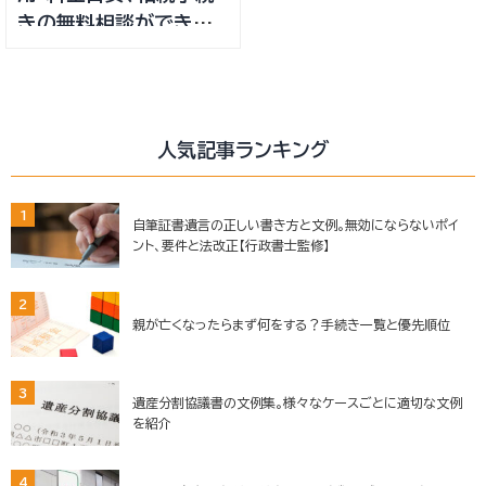
きの無料相談ができる
事務所
人気記事ランキング
1
自筆証書遺言の正しい書き方と文例。無効にならないポイ
ント、要件と法改正【行政書士監修】
2
親が亡くなったらまず何をする？手続き一覧と優先順位
3
遺産分割協議書の文例集。様々なケースごとに適切な文例
を紹介
4