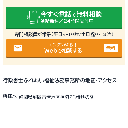
今すぐ電話
無料相談
で
通話無料／24時間受付中
専門相談員が常駐
（平日9-19時/土日祝9-18時）
カンタン60秒！
email
無料
Webで相談する
行政書士ふれあい福祉法務事務所の地図・アクセス
所在地：
静岡県静岡市清水区押切２３番地の９