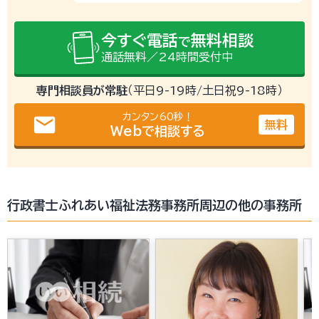
今すぐ電話
無料相談
で
通話無料／24時間受付中
専門相談員が常駐
（平日9-19時/土日祝9-18時）
カンタン60秒！
email
無料
Webで相談する
行政書士ふれあい福祉法務事務所周辺の他の事務所