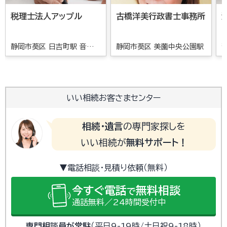
税理士法人アップル
古橋洋美行政書士事務所
静岡市葵区 日吉町駅 音羽町
静岡市葵区 美薗中央公園駅
駅
いい相続お客さまセンター
相続・遺言
の専門家探しを
いい相続が
無料サポート！
▼電話相談・見積り依頼（無料）
今すぐ電話
無料相談
で
通話無料／24時間受付中
専門相談員が常駐
（平日9-19時/土日祝9-18時）