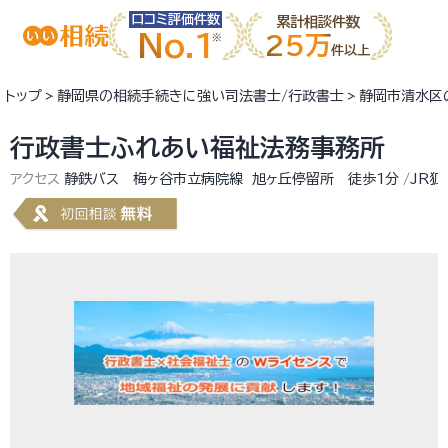
口コミ評価件数
累計相談件数
No.1
25万
件以上
トップ
静岡県の相続手続きに強い司法書士/行政書士
静岡市清水区
行政書士ふれあい福祉法務事務所
アクセス
静鉄バス 梅ヶ谷市立病院線 旭ヶ丘停留所 徒歩1分
JR狐