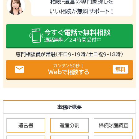
相続・遺言
の専門家探しを
いい相続が
無料サポート！
今すぐ電話
無料相談
で
通話無料／24時間受付中
専門相談員が常駐
（平日9-19時/土日祝9-18時）
カンタン60秒！
email
無料
Webで相談する
事務所概要
遺言書
遺産分割
相続財産調査