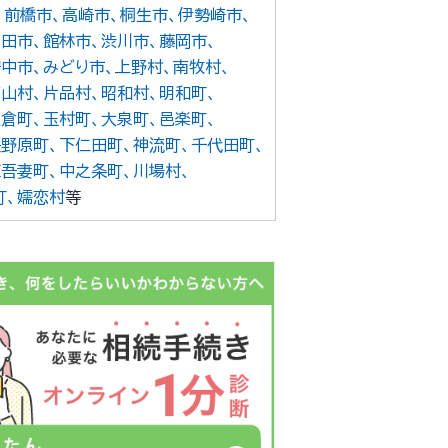
前橋市
高崎市
桐生市
伊勢崎市
沼田市
館林市
渋川市
藤岡市
安中市
みどり市
上野村
南牧村
高山村
片品村
昭和村
明和町
板倉町
玉村町
大泉町
邑楽町
長野原町
下仁田町
神流町
千代田町
東吾妻町
中之条町
川場村
町
嬬恋村