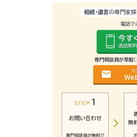
相続・遺言
の専門家探
電話で
今す
通話無料
専門相談員が常駐
カ
email
We
1
STEP
お問い合わせ
無
専門相談員が無料で