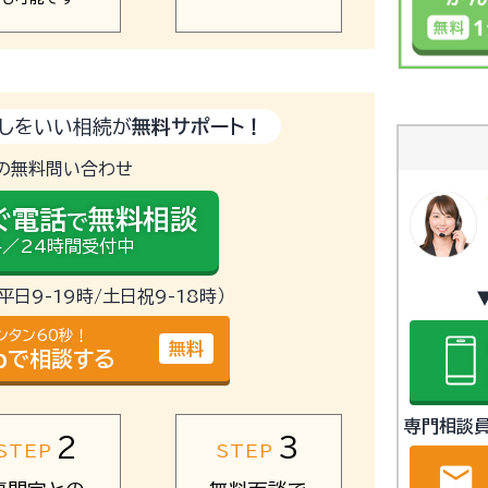
しをいい相続が
無料サポート！
の無料問い合わせ
ぐ電話
無料相談
で
／24時間受付中
（平日9-19時/土日祝9-18時）
ンタン60秒！
無料
bで相談する
専門相談
2
3
STEP
STEP
email