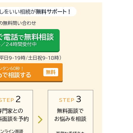
しをいい相続が
無料サポート！
の無料問い合わせ
ぐ電話
無料相談
で
／24時間受付中
（平日9-19時/土日祝9-18時）
ンタン60秒！
無料
bで相談する
2
3
STEP
STEP
専門家との
無料面談で
料面談を予約
お悩みを相談
オンライン面談