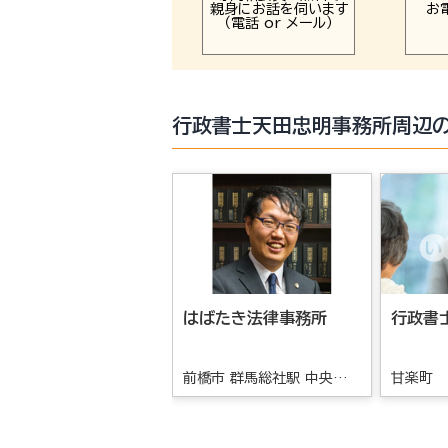
親身にお話を伺います
お
（電話 or メール）
行政書士天田忠明事務所周辺
はばたき法律事務所
行政書
前橋市 群馬総社駅 中央前橋
甘楽町
駅