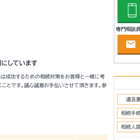
専門相談
email
門にしています
条は成功するための相続対策をお客様と一緒に考
くことです。誠心誠意お手伝いさせて頂きます。参
遺言
相続手
相続人