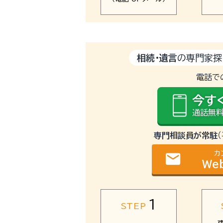
相続・遺言
の専門家探
電話で
今す
通話無料
専門相談員が常駐
カ
email
We
1
STEP