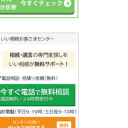
いい相続お客さまセンター
相続・遺言
の専門家探しを
いい相続が
無料サポート！
▼電話相談・見積り依頼（無料）
今すぐ電話
無料相談
で
通話無料／24時間受付中
員が常駐
（平日9-19時/土日祝9-18時）
カンタン60秒！
無料