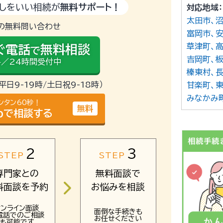
しをいい相続が
無料サポート！
対応地域：
太田市
の無料問い合わせ
富岡市
草津町
ぐ電話
無料相談
で
吉岡町
／24時間受付中
榛東村
（平日9-19時/土日祝9-18時）
甘楽町
みなかみ
ンタン60秒！
無料
bで相談する
2
3
STEP
STEP
専門家との
無料面談で
料面談を予約
お悩みを相談
オンライン面談
面倒な手続きも
電話でのご相談
お任せください
も可能です