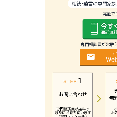
相続・遺言
の専門家探
電話で
今す
通話無料
専門相談員が常駐
カ
email
We
1
STEP
お問い合わせ
無
専門相談員が無料で
親身にお話を伺います
お
（電話 or メール）