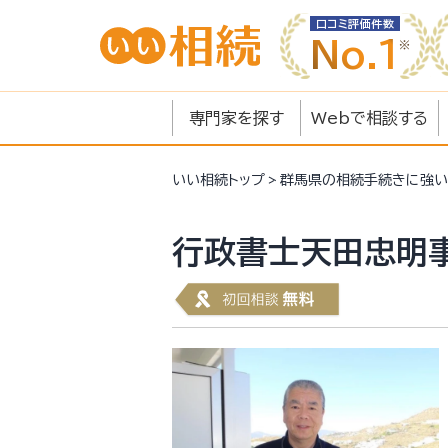
口コミ評価件数
No.1
専門家を探す
Webで相談する
いい相続
トップ
群馬県の相続手続きに強い
行政書士天田忠明