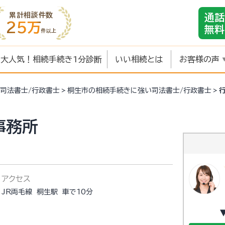
累計相談件数
通話
25万
無料
件以上
大人気！相続手続き1分診断
いい相続とは
お客様の声
司法書士/行政書士
桐生市の相続手続きに強い司法書士/行政書士
事務所
アクセス
JR両毛線 桐生駅 車で10分