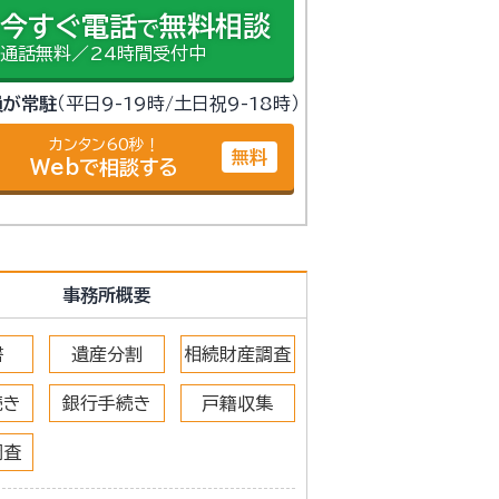
今すぐ電話
無料相談
で
通話無料／24時間受付中
員が常駐
（平日9-19時/土日祝9-18時）
カンタン60秒！
無料
Webで相談する
事務所概要
書
遺産分割
相続財産調査
続き
銀行手続き
戸籍収集
調査