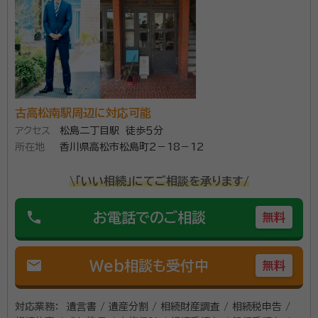
古高松南駅周辺に対応可能
アクセス
松島二丁目駅 徒歩５分
所在地
香川県高松市松島町2－18－12
\「いい相続」にてご相談を承ります/
phone
お電話でのご相談
無料
mail
Web相談も受付中
無料
対応業務：
遺言書 / 遺産分割 / 相続財産調査 / 相続税申告 /