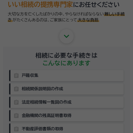
いい相続の提携専門家
にお任せください
大切な方を亡くしたばかりの中、やらなければならない
難しい手続
き
がたくさんあるのは、
ご家族にとって
大きな負担
keyboard_arrow_down
相続に必要な手続きは
こんなにあります
assignment
戸籍収集
assignment
相続関係説明図の作成
assignment
法定相続情報一覧図の作成
assignment
金融機関の残高証明書取得
assignment
不動産評価書類の取得