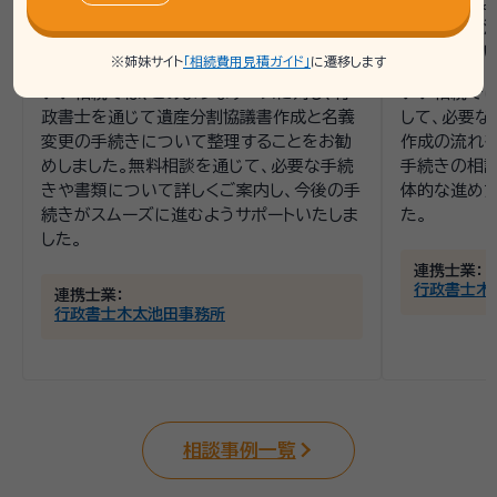
くできるものの、不動産の名義変更手続きに
た、実家には
関しては初めての経験であり、どのように進
でいない状況
めるべきか分からず悩んでいました。
も免許がない
※姉妹サイト
「相続費用見積ガイド」
に遷移します
いい相続では、このようなケースに対し、行
いい相続で
政書士を通じて遺産分割協議書作成と名義
して、必要
変更の手続きについて整理することをお勧
作成の流れを
めしました。無料相談を通じて、必要な手続
手続きの相談
きや書類について詳しくご案内し、今後の手
体的な進め
続きがスムーズに進むようサポートいたしま
た。
した。
連携士業：
行政書士木
連携士業：
行政書士木太池田事務所
相談事例一覧