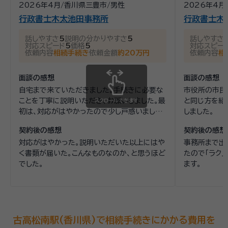
2026年4月
/
香川県三豊市
/
男性
2026年4月
行政書士木太池田事務所
行政書士木
話しやすさ
5
説明の分かりやすさ
5
話しやすさ
対応スピード
5
価格
5
対応スピー
依頼内容
相続手続き
依頼金額
約20万円
依頼内容
相
面談の感想
面談の感想
自宅まで来ていただきました。手続きに必要な
市役所の市民
ことを丁寧に説明いただき、お願いしました。最
と同じ方を紹
スクロールできます
初は、対応がはやかったので少し戸惑いました
しました。
が依頼して良かったと思います。
契約後の感想
契約後の感想
対応がはやかった。説明いただいた以上にはや
事務所まで出
く書類が届いた。こんなものなのか、と思うほど
たので「ラク
でした。
ます。
古高松南駅(香川県)で相続手続きにかかる費用を