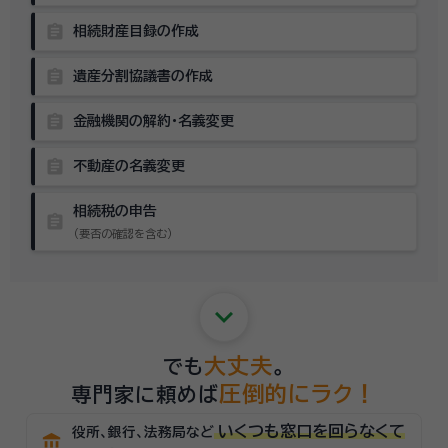
assignment
相続財産目録の作成
assignment
遺産分割協議書の作成
assignment
金融機関の解約・名義変更
assignment
不動産の名義変更
相続税の申告
assignment
（要否の確認を含む）
keyboard_arrow_down
大丈夫
でも
。
圧倒的にラク！
専門家に頼めば
いくつも窓口を回らなくて
役所、銀行、法務局など
account_balance