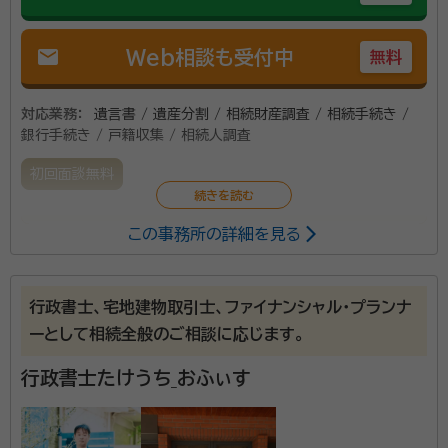
mail
Web相談も受付中
無料
対応業務：
遺言書 / 遺産分割 / 相続財産調査 / 相続手続き /
銀行手続き / 戸籍収集 / 相続人調査
初回面談無料
この事務所の詳細を見る
当事務所は相続手続きに関して、ワンストップサービス
を心掛けており、司法書士、税理士、弁護士と連携して
サービスを行っております。相続手続きの8割程度は不
行政書士、宅地建物取引士、ファイナンシャル・プランナ
動産の所有権移転登記が発生し、1割程度は相続税の申
ーとして相続全般のご相談に応じます。
告業務があります。また、稀に遺産分割協議で争訟に至
る案件もあります。
行政書士たけうち_おふぃす