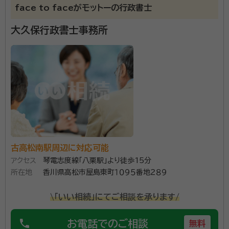
face to faceがモットーの行政書士
オレンジタウン駅
造田駅
神前駅
讃岐津田駅
大久保行政書士事務所
鶴羽駅
丹生駅
三本松駅
讃岐白鳥駅
引田駅
讃岐相生駅
古高松南駅周辺に対応可能
アクセス
琴電志度線「八栗駅」より徒歩15分
所在地
香川県高松市屋島東町１０９５番地２８９
\「いい相続」にてご相談を承ります/
phone
お電話でのご相談
無料