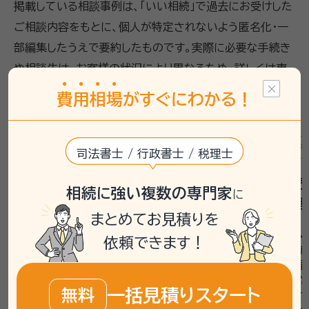
掲載している相談事例は、「いい相続」で過去にお受けした
ご相談内容をもとに、個人が特定されないよう匿名化・一
部編集したうえで要約したものです。実際に必要な手続き
や相談先は、お客様の状況により異なるため、詳しくは専
門家や相談窓口へご確認ください。
費
用
相
場
がすぐにわかる！
遺産分割
相続登記
相続手続き
遺産分割
司法書士 / 行政書士 / 税理士
不動産相続の名義変更で悩んで
不動産売
相続に強い複数の専門家
に
いる方へ
遺産整理
まとめてお見積りを
相談者は、お母様の相続を受けた際に、弟様
相談者は、
依頼できます！
と2人で不動産の名義変更を進める状況で
義変更と遺産
した。高松市にある不動産を相続するため、
亡くなり、香
相談者は東京在住ながらも現地で手続きを
していました
一括見積りスタート
無料
進める必要がありました。話し合いは問題な
が進められず