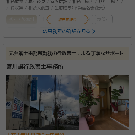
相続放棄 / 成年後見 / 家族信託 / 相続手続き / 銀行手続き /
戸籍収集 / 相続人調査 / 生前贈与（不動産名義変更）
初回面談無料
土日相談可
電話相談可
訪問可
この事務所の詳細を見る
事務所面談可
オンライン面談可
所属する専門家：
元弁護士事務所勤務の行政書士による丁寧なサポート
竹内 省二（たけうち しょうじ）
行政書士、宅地建物取引士、1級FP
技能士
宮川譲行政書士事務所
・行政書士として 遺言書作成、遺産分割協議書作成、遺
言執行等の相続手続きに関してご支援いたします。 遺
言書の作成に関しては、戸籍等の収集により相続人を確
定し、遺留分に配慮した揉めない遺言書作成のご支援を
行います。 遺産分割協議に関しては、公平・中立な立場
資格等：
行政書士、宅地建物取引士、1級FP技能士
で遺産分割協議書の作成を行います。 ・宅地建物取引士
所属団体：
香川県行政書士会、日本FP協会、公益社団法人コスモス
として 相続不動産に関する問題や手続きについてご支