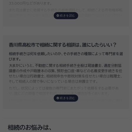
33,000円などがあります。
また司法書士に依頼する手続きの参考価格として、相続による所有権移転
登記手続きで「土地1筆及び建物1棟（固定資産評価額の合計1,000万円）
法定相続人3名のうち1名が単独相続した場合」の費用相場の目安は6万円
～8万円程です。
既に揉めてしまっている場合は弁護士しか対応ができませんが、その場合
は着手金だけで約20万円～30万円、そのほか出張費や成果報酬を合わ
せると100万円近くかそれ以上費用がかかってしまう場合もあるなど、非
香川県高松市で相続に関する相談は、誰にしたらいい？
常に高額になります。
相続手続きは何を依頼したいのか、その手続きの種類によって専門家を選
いい相続では、
お客様ごとに必要な相続手続きを明らかにし、無料で見積
びます。
もり
をお出ししております。予算に合わせてご自身で対応できないものの
大まかにいうと、不動産に関する相続手続き全般は
司法書士
、遺産分割協
み依頼することも可能ですので、まずはお気軽にご相談ください。
議書の作成や戸籍謄本の収集、預貯金口座・車などの名義変更手続きを任
せたい場合は
行政書士
、相続税申告や節税対策を任せたい場合は
税理士
、
そして相続人の間で争いになっている場合は
弁護士
です。
ただし、状況によっては複数の専門家にまたがって依頼をする必要があ
り、誰にどの順番で相談すればいいのか迷う場合が多くあります。
いい相続では「誰に相談したらいいかわからない」「いきなり専門家に連絡
するのはちょっと…」という方のために、専門相談員がお客様のご状況を
お伺いした上で、
適切な相談先を無料でご案内
しております。お気軽にご
相談ください。
相続のお悩みは、