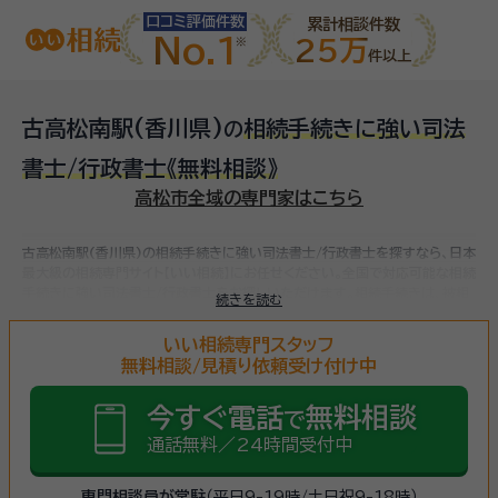
口コミ評価件数
累計相談件数
No.1
25万
件以上
古高松南駅(香川県)
相続手続きに強い司法
の
書士/行政書士
《無料相談》
高松市全域の専門家はこちら
古高松南駅(香川県)の相続手続きに強い司法書士/行政書士を探すなら、日本
最大級の相続専門サイト【いい相続】にお任せください。
全国で対応可能な相続
手続きに強い司法書士/行政書士をお探しいただけます。
相続手続きは、被相
続きを読む
続人（故人）の財産を引き継ぐために必要な手続きです。相続人・相続財産の確
認、遺言書の確認、遺産分割協議、相続財産の名義変更、相続税の申告・納税
いい相続専門スタッフ
（相続財産が基礎控除額を超えていた場合）など多岐に渡るため、相続手続き
無料相談/見積り依頼受け付け中
に強い専門家に
まずは相談
しましょう。
今すぐ電話
無料相談
で
通話無料／24時間受付中
専門相談員が常駐
（平日9-19時/土日祝9-18時）