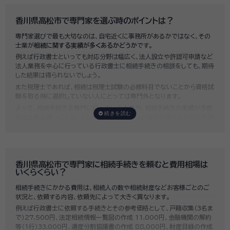
香川県高松市で専門家を選ぶ時のポイントは？
専門家選びで最も大切なのは、自宅近くに事務所があるかではなく、その
士業が
相続に関する実績が多くあるかどうか
です。
例えば行政書士といっても対応分野は幅広く、法人設立や許認可申請など
法人業務を中心に行っている行政書士に相続手続きの相談をしても、期待
した結果は得られないでしょう。
また税理士であれば、相続は税理士試験の必修科目でないことから資格試
験を取る時に選択していない人にとっては専門外となります。
よって、相続手続きを専門に行っている士業や、相続手続きの実績が多数
ある士業を選ぶことが、スムーズで間違いのない相続手続きのために非常
に重要になります。
いい相続では、相続手続きに強い経験豊富な行政書士・税理士と多数提携
しており、
お客様のご要望にそった専門家選びを無料でサポート
していま
す。専門家選びでお困りの方は、お気軽にご相談ください。
香川県高松市で専門家に相続手続きを頼むと費用相場は
いくらくらい？
相続手続きにかかる費用は、相続人の数や相続財産などお客様ごとのご
状況と、依頼する内容、依頼先によって大きく異なります。
例えば行政書士に依頼する手続きとその参考価格として、戸籍収集（3名ま
で）27,500円、法定相続情報一覧図の作成 11,000円、金融機関の解約
等（1行）33,000円、遺産分割協議書の作成 88,000円、財産目録の作成