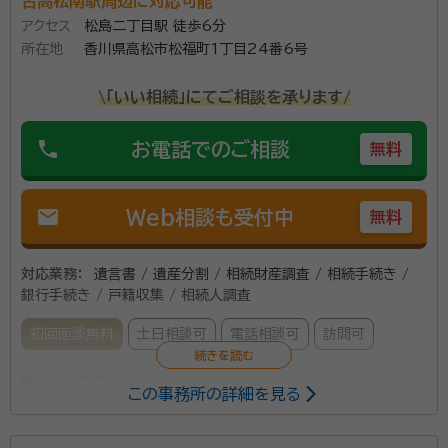
古高松南駅周辺に対応可能
成年後見サポートセンター
援いたします。相続登記も義務化されることになり、相
アクセス
松島二丁目駅 徒歩6分
続財産の登記等の確認も必要となります。相続時の財産
所在地
香川県高松市松福町1丁目24番6号
として、不動産は大きなウェイトを占める財産です。適切
に評価して、適切に相続できるようご支援いたします。
\「いい相続」にてご相談を承ります/
・ファイナンシャル・プランナーとして、 大切な財産を大
phone
お電話でのご相談
無料
事に引き継ぐための生前対策についてご支援いたしま
す。分けやすい財産にするための対策、財産を引き継ぐ
側の負担を減らすための対策についてご支援いたしま
mail
Web相談も受付中
無料
す。
対応業務：
遺言書 / 遺産分割 / 相続財産調査 / 相続手続き /
銀行手続き / 戸籍収集 / 相続人調査
初回面談無料
土日相談可
電話相談可
訪問可
所属する専門家：
この事務所の詳細を見る
宮川 譲（ ミヤガワ ユズル）
行政書士