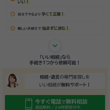
いい！
schedule
早くて正確！
自分でやるより
sentiment_satisfied_alt
悩まずに済む！
難しい手続きで
keyboard_arrow_down
「いい相続」
なら
手続き1つから
依頼可能！
相続・遺言
の専門家探しを
いい相続が
無料サポート！
今すぐ電話
無料相談
で
通話無料／24時間受付中