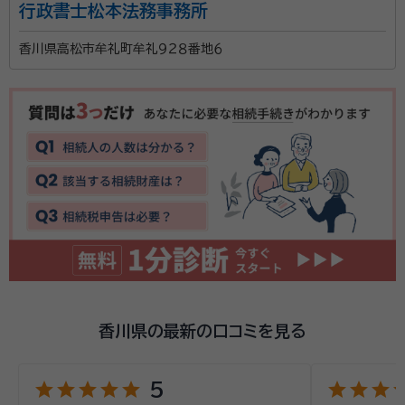
行政書士松本法務事務所
みなさんは「相続」にどのようなイメージをお持ちです
香川県高松市牟礼町牟礼９２８番地６
か？ ほとんどの方が誰かが亡くなられた後で発生する
ものが「相続」だとお考えだと思います。 上記のような
事後に発生する相続でのトラブルは後を絶ちません。 相
続が無事終了しても、これで良かったのか？ 故人の思
資格等：
行政書士
いをはちゃんと果たせただろうか？ 相続に携わる側と
所属団体：
香川県行政書士会
して疑問が残ることが多々あります。 「今のうちにでき
るだけのことはしておきたい。 けど、何からしたらいい
のか分からない。」 そうお悩みのかた、お気軽にご相談
ください。 あなたにベストな方法を提案させていただ
きます。 これを機にまたひとつご家族の絆が深まるお
手伝いを、私共にさせていただければ幸いです。
香川県の最新の口コミを見る
star
star
star
star
star
star
star
star
st
5