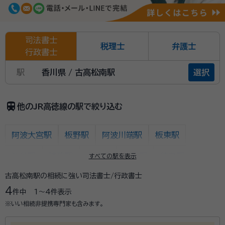
司法書士
税理士
弁護士
行政書士
駅
香川県 / 古高松南駅
選択
train
他のJR高徳線の駅で絞り込む
阿波大宮駅
板野駅
阿波川端駅
板東駅
池谷駅
勝瑞駅
吉成駅
佐古駅
徳島駅
すべての駅を表示
古高松南駅の相続に強い司法書士/行政書士
高松/高松築港駅
昭和町駅
栗林公園北口駅
4
件中
1〜4
件表示
栗林駅
木太町駅
屋島駅
古高松南駅
※いい相続非提携専門家も含みます。
八栗口駅
讃岐牟礼/八栗新道駅
志度/琴電志度駅