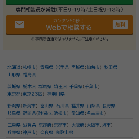
専門相談員が常駐
（平日9-19時/土日祝9-18時）
カンタン60秒！
email
無料
Webで相談する
※ 事務所直通ではありません。ご注意ください。
北海道
(
札幌市
)
青森県
岩手県
宮城県
(
仙台市
)
秋田県
山形県
福島県
茨城県
栃木県
群馬県
埼玉県
千葉県
(
千葉市
)
東京都
(
東京23区
)
神奈川県
新潟県
(
新潟市
)
富山県
石川県
福井県
山梨県
長野県
岐阜県
静岡県
(
静岡市
、
浜松市
)
愛知県
(
名古屋市
)
三重県
滋賀県
京都府
(
京都市
)
大阪府
(
大阪市
、
堺市
)
兵庫県
(
神戸市
)
奈良県
和歌山県