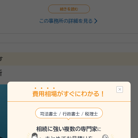
この事務所の詳細を見る
す
所
費
用
相
場
がすぐにわかる！
司法書士 / 行政書士 / 税理士
相続に強い複数の専門家
に