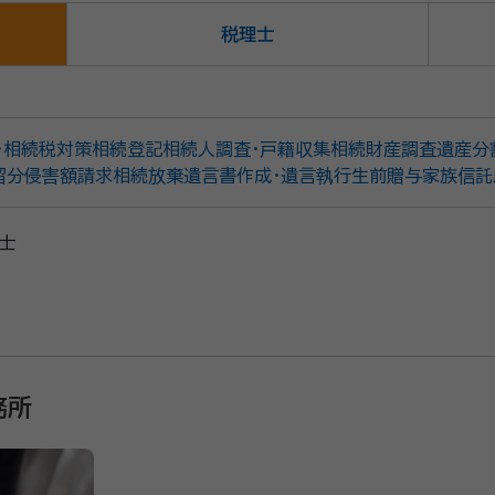
税理士
・相続税対策
相続登記
相続人調査・戸籍収集
相続財産調査
遺産分
留分侵害額請求
相続放棄
遺言書作成・遺言執行
生前贈与
家族信託
士
務所