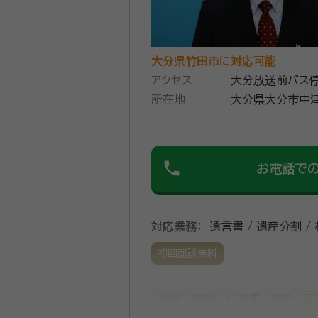
大分県竹田市に対応可能
アクセス
大分放送前バス停
所在地
大分県大分市中津
phone
お電話で
対応業務：
遺言書 / 遺産分割 /
初回面談無料
税理士業務と行政書士業務、両
⼠、公認会計士、司法書⼠、社