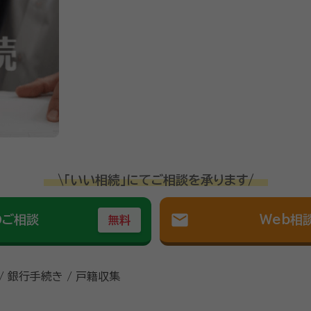
\「いい相続」にてご相談を承ります/
mail
のご相談
Web相
無料
/ 銀行手続き / 戸籍収集