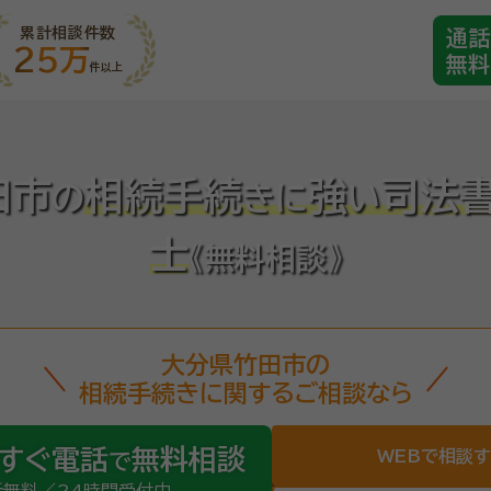
累計相談件数
通話
25万
無料
件以上
田市
相続手続
強
司法
の
き
に
い
士
《無料相談》
大分県竹田市の
相続手続きに関するご相談なら
すぐ電話
無料相談
WEBで相談
で