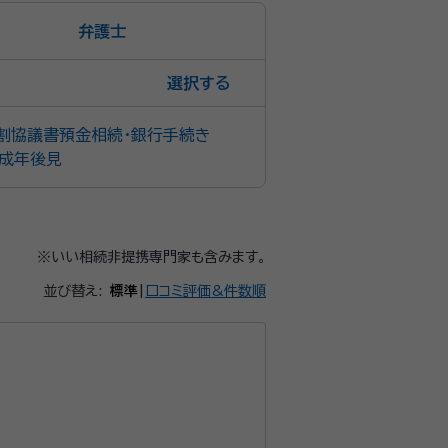
弁護士
選択
割協議書
預金相続・銀行手続き
成年後見
※いい相続非提携専門家も含みます。
並び替え:
標準
|
口コミ評価&件数順