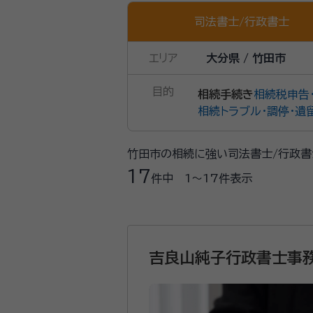
司法書士
/
行政書士
エリア
大分県 / 竹田市
目的
相続手続き
相続税申告
相続トラブル・調停・遺
竹田市の相続に強い司法書士/行政書
17
件中
1〜17
件表示
吉良山純子行政書士事