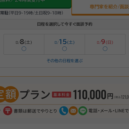
話無料／24時間受付中
専門家を紹介/面
が常駐
（平日9-19時/土日祝9-18時）
日程を選択して今すぐ面談予約
8
15
9
(土)
(土)
(日)
8/
8/
8/
◯
◯
◯
その他の日程を選ぶ