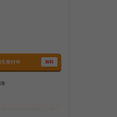
談も受付中
無料
調査
解決（相談は原則無料）。弁護
ながら、難しい問題にも対応・解