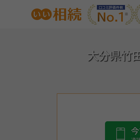
口コミ評価件数
No.1
大分県竹
今