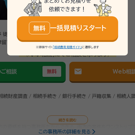
まとめてお見積りを
依頼できます！
一括見積りスタート
無料
 徒歩1分
留１丁目７番９号
※姉妹サイト
「相続費用見積ガイド」
に遷移します
\「いい相続」にてご相談を承ります/
mail
のご相談
Web相
無料
 相続財産調査 / 相続手続き / 銀行手続き / 戸籍収集 / 相続人
方の資格を持つ事務所だからできる、両方の案件をワンストップで
この事務所の詳細を見る
会保険労務⼠、⾏政書⼠、⼟地家屋調査⼠、不動産鑑定⼠と連携し