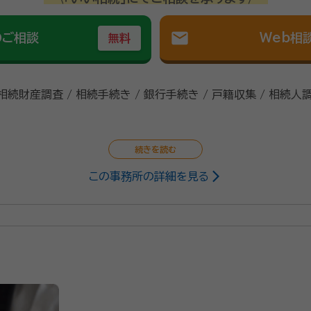
mail
のご相談
Web相
無料
 相続財産調査 / 相続手続き / 銀行手続き / 戸籍収集 / 相続人
この事務所の詳細を見る