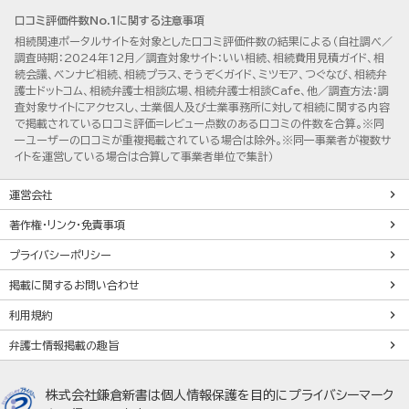
口コミ評価件数No.1に関する注意事項
相続関連ポータルサイトを対象とした口コミ評価件数の結果による（自社調べ／
調査時期：2024年12月／調査対象サイト：いい相続、相続費用見積ガイド、相
続会議、ベンナビ相続、相続プラス、そうぞくガイド、ミツモア、つぐなび、相続弁
護士ドットコム、相続弁護士相談広場、相続弁護士相談Cafe、他／調査方法：調
査対象サイトにアクセスし、士業個人及び士業事務所に対して相続に関する内容
で掲載されている口コミ評価=レビュー点数のある口コミの件数を合算。※同
一ユーザーの口コミが重複掲載されている場合は除外。※同一事業者が複数サ
イトを運営している場合は合算して事業者単位で集計）
運営会社
著作権・リンク・免責事項
プライバシーポリシー
掲載に関するお問い合わせ
利用規約
弁護士情報掲載の趣旨
株式会社鎌倉新書は個人情報保護を目的にプライバシーマーク