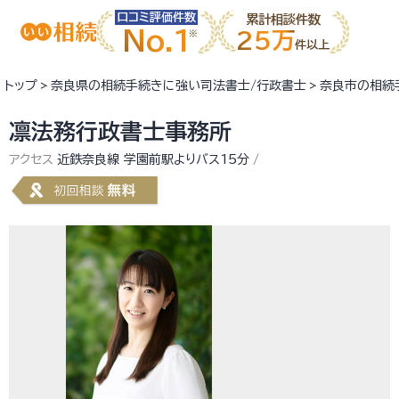
口コミ評価件数
累計相談件数
No.1
25万
件以上
トップ
奈良県の相続手続きに強い司法書士/行政書士
奈良市の相続
凛法務行政書士事務所
アクセス
近鉄奈良線 学園前駅よりバス15分