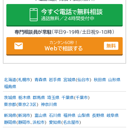
今すぐ電話
無料相談
で
通話無料／24時間受付中
専門相談員が常駐
（平日9-19時/土日祝9-18時）
カンタン60秒！
email
無料
Webで相談する
北海道
(
札幌市
)
青森県
岩手県
宮城県
(
仙台市
)
秋田県
山形県
福島県
茨城県
栃木県
群馬県
埼玉県
千葉県
(
千葉市
)
東京都
(
東京23区
)
神奈川県
新潟県
(
新潟市
)
富山県
石川県
福井県
山梨県
長野県
岐阜県
静岡県
(
静岡市
、
浜松市
)
愛知県
(
名古屋市
)