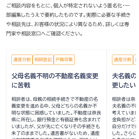
ご相談内容をもとに、個人が特定されないよう匿名化・一
部編集したうえで要約したものです。実際に必要な手続き
や相談先は、お客様の状況により異なるため、詳しくは専
門家や相談窓口へご確認ください。
遺産分割
相続登記
戸籍収集
遺産分割
父母名義不明の不動産名義変更
夫名義の
に苦戦
更したい
相談者は、母親の相続手続きで不動産の名
相談者は奈
義変更を進める中、父母どちらの名義か不
夫名義の不
明な状態に困惑していました。不動産は奈良
考えていまし
県に所在し、銀行預金と有価証券も含まれて
金負担がどれ
いましたが、父が先に亡くなりその手続きも
自分だけで
未了のままでした。遺言書がないため、遺産
した。さらに