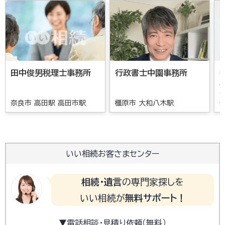
田中俊男税理士事務所
行政書士中園事務所
奈良市 高田駅 高田市駅
橿原市 大和八木駅
いい相続お客さまセンター
相続・遺言
の専門家探しを
いい相続が
無料サポート！
▼電話相談・見積り依頼（無料）