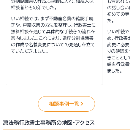
分割協議書の作成も視野に入れ、相続人は
も含まれてお
相談者とその弟でした。
の話し合いは
初めての専
いい相続では、まず不動産名義の確認手続
た。
きや、戸籍収集の方法を整理し、行政書士に
無料相談を通じて具体的な手続きの流れを
いい相続で
案内しました。これにより、遺産分割協議書
め、行政書士
の作成や名義変更についての見通しを立て
変更に必要
ていただきました。
りの確認をサ
きこととして
感を行政書
ました。
相談事例一覧
凛法務行政書士事務所の地図・アクセス