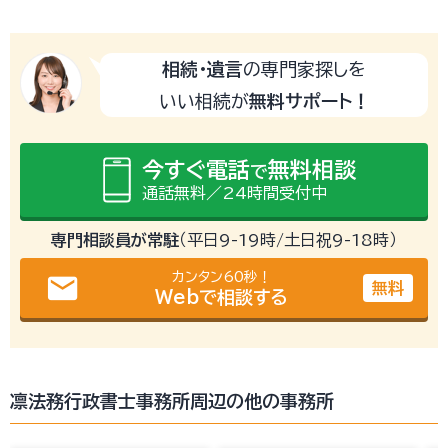
相続・遺言
の専門家探しを
いい相続が
無料サポート！
今すぐ電話
無料相談
で
通話無料／24時間受付中
専門相談員が常駐
（平日9-19時/土日祝9-18時）
カンタン60秒！
email
無料
Webで相談する
凛法務行政書士事務所周辺の他の事務所