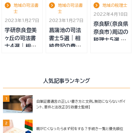
地域の司法書
地域の司法書
地域の税理士
士
士
2022年4月18日
2023年1月27日
2023年1月27日
奈良駅（奈良県
学研奈良登美
菖蒲池の司法
奈良市）周辺の
ヶ丘の司法書
書士5選 | 相
税理士5選 相
士4選 | 相続
続登記の費用
続税申告に強
登記の費用の
の相場や目
い税理士の選
相場や目安、
安、司法書士
び方や費用相
司法書士の選
の選び方
場・目安
び方
人気記事ランキング
1
自筆証書遺言の正しい書き方と文例。無効にならないポイ
ント、要件と法改正【行政書士監修】
2
親が亡くなったらまず何をする？手続き一覧と優先順位