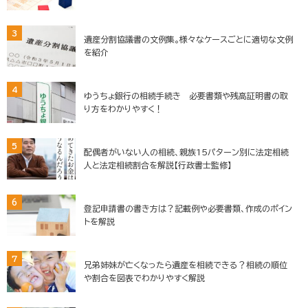
3
遺産分割協議書の文例集。様々なケースごとに適切な文例
を紹介
4
ゆうちょ銀行の相続手続き 必要書類や残高証明書の取
り方をわかりやすく！
5
配偶者がいない人の相続、親族15パターン別に法定相続
人と法定相続割合を解説【行政書士監修】
6
登記申請書の書き方は？記載例や必要書類、作成のポイン
トを解説
7
兄弟姉妹が亡くなったら遺産を相続できる？相続の順位
や割合を図表でわかりやすく解説