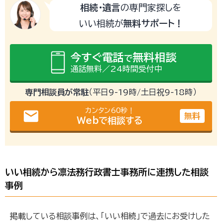
相続・遺言
の専門家探しを
いい相続が
無料サポート！
今すぐ電話
無料相談
で
通話無料／24時間受付中
専門相談員が常駐
（平日9-19時/土日祝9-18時）
カンタン60秒！
email
無料
Webで相談する
いい相続から凛法務行政書士事務所に連携した相談
事例
掲載している相談事例は、「いい相続」で過去にお受けした