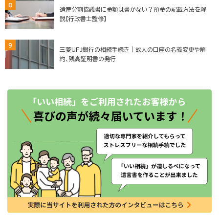
8
遺産分割協議書に金額は書かない？預金の記載方法を解
説【行政書士監修】
9
三菱UFJ銀行の相続手続き｜故人の口座の名義変更や解
約、残高証明書の発行