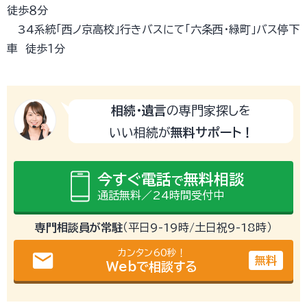
徒歩８分
34系統「西ノ京高校」行きバスにて「六条西・緑町」バス停下
車 徒歩１分
相続・遺言
の専門家探しを
いい相続が
無料サポート！
今すぐ電話
無料相談
で
通話無料／24時間受付中
専門相談員が常駐
（平日9-19時/土日祝9-18時）
カンタン60秒！
email
無料
Webで相談する