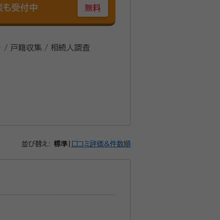
談も受付中
無料
 / 戸籍収集 / 相続人調査
並び替え:
標準
|
口コミ評価&件数順
かりやすい説明を頂きました。今後も