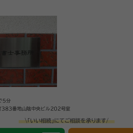
で５分
３８３番地山陰中央ビル２０２号室
\「いい相続」にてご相談を承ります/