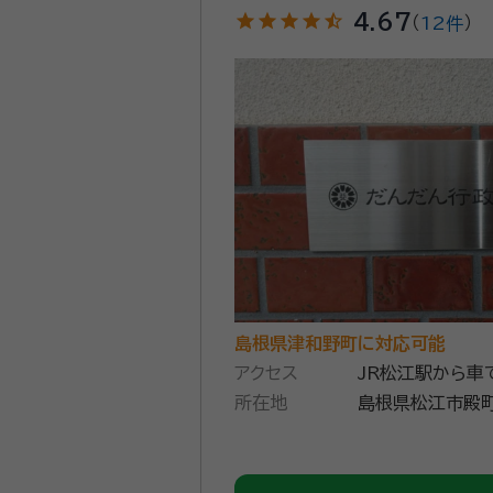
star
star
star
star
star_half
4.67
（
12件
）
島根県津和野町に対応可能
アクセス
JR松江駅から車
所在地
島根県松江市殿町