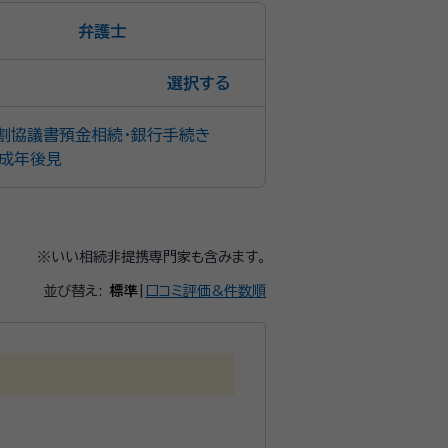
弁護士
選択
割協議書
預金相続・銀行手続き
成年後見
※いい相続非提携専門家も含みます。
並び替え:
標準
|
口コミ評価&件数順