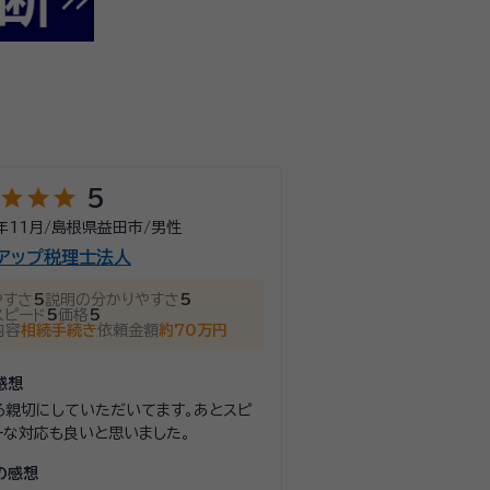
star
star
star
5
年11月
/
島根県益田市
/
男性
アップ税理士法人
やすさ
5
説明の分かりやすさ
5
スピード
5
価格
5
内容
相続手続き
依頼金額
約70万円
感想
ろ親切にしていただいてます。あとスピ
ーな対応も良いと思いました。
の感想