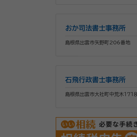
相続・遺言・終活のことなら、な
い。 初回の相談料は無料で、
おか司法書士事務所
資格等：
行政書士
島根県出雲市矢野町206番地
所属団体：
島根県行政書士会
石飛行政書士事務所
島根県出雲市大社町中荒木１７１