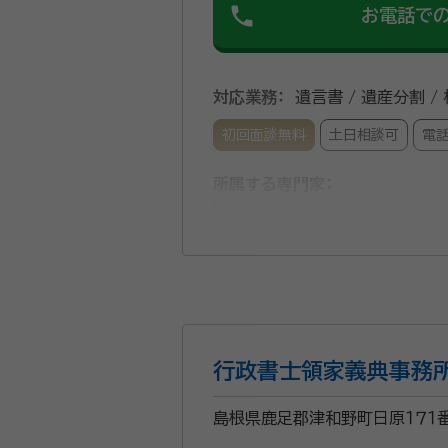
phone
お電話で
対応業務：
遺言書 / 遺産分割 /
初回面談無料
土日相談可
電
所属する専門家：
森山 伸之（もりやま のぶゆき）
事務所口コミ（抜粋）：
account_circle
満足度 5.0
ご利用時期：20
面談の感想
説明はわかりやすく、明細も細かく
行政書士領家義典事務
また相談事あれば、お願いしたいと
契約後の感想
島根県鹿足郡津和野町日原１７１
とても話しやすく、説明もわかりや