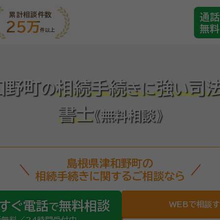
累計相談件数
通話
25万
無料
件以上
和野町
相続手続
強
司
の
き
に
い
書士
《無料相談》
島根県津和野町の
相続手続きに関するご相談なら
すぐ電話
無料相談
WEBで相談
で