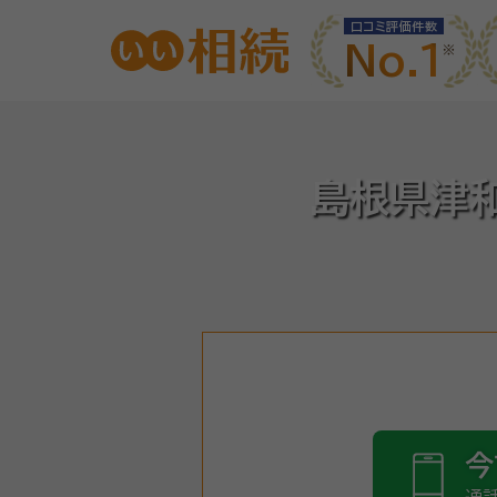
口コミ評価件数
No.1
島根県津
今