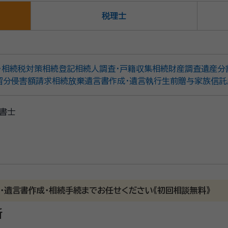
税理士
・相続税対策
相続登記
相続人調査・戸籍収集
相続財産調査
遺産分
留分侵害額請求
相続放棄
遺言書作成・遺言執行
生前贈与
家族信託
書士
終活・遺言書作成・相続手続までお任せください《初回相談無料》
所