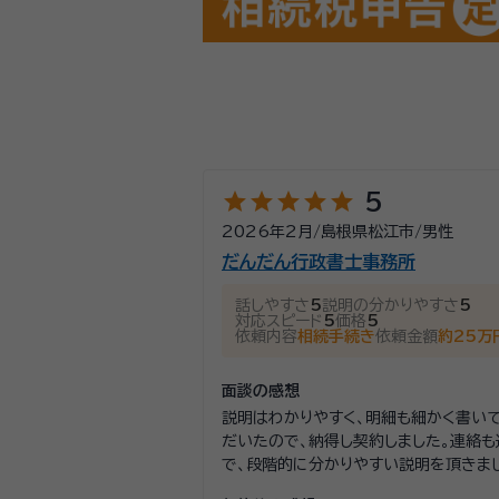
star
star
star
star
star
5
2026年2月
/
島根県松江市
/
男性
だんだん行政書士事務所
話しやすさ
5
説明の分かりやすさ
5
対応スピード
5
価格
5
依頼内容
相続手続き
依頼金額
約25万
面談の感想
説明はわかりやすく、明細も細かく書い
だいたので、納得し契約しました。連絡も
で、段階的に分かりやすい説明を頂きま
後もまた相談事あれば、お願いしたいと