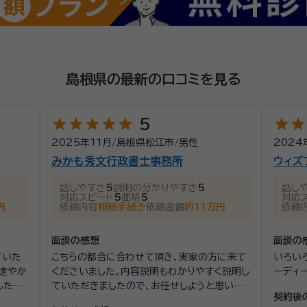
島根県の最新の口コミを見る
star
star
star
star
star
star
star
5
2025年11月
/
島根県松江市
/
男性
2024
みかも秀文行政書士事務所
ウィズ
話しやすさ
5
説明の分かりやすさ
5
話し
対応スピード
5
価格
5
対応
円
依頼内容
相続手続き
依頼金額
約11万円
依頼
面談の感想
面談の
ていた
こちらの都合に合わせて頂き、実家の方に来て
いろい
速やか
くださいました。内容説明もわかりやすく説明し
ーディ
した。今
ていただきましたので、お任せしようと思いま
契約後
思って
した。