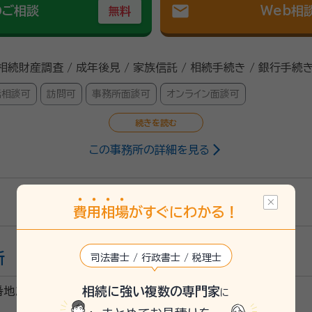
mail
のご相談
Web相
無料
 相続財産調査 / 成年後見 / 家族信託 / 相続手続き / 銀行手続き
話相談可
訪問可
事務所面談可
オンライン面談可
この事務所の詳細を見る
行政書士
費
用
相
場
がすぐにわかる！
26/2
書いていただいたので、納得し契約しました。連絡も速やかで、段階的に分
所
司法書士 / 行政書士 / 税理士
思っています。
相続に強い複数の専門家
番地２
に
すいです。電話やメールなど連絡も取りやすいです。