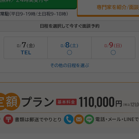
話無料／24時間受付中
専門家を紹介/面
が常駐
（平日9-19時/土日祝9-18時）
日程を選択して今すぐ面談予約
7
8
9
(金)
(土)
(日)
8/
8/
8/
TEL
◯
◯
その他の日程を選ぶ