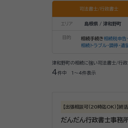
司法書士
/
行政書士
エリア
島根県 / 津和野町
目的
相続手続き
相続税申告
相続トラブル・調停・遺
津和野町の相続に強い司法書士/行政
4
件中
1〜4
件表示
【出張相談可（20時迄OK）】
だんだん行政書士事務