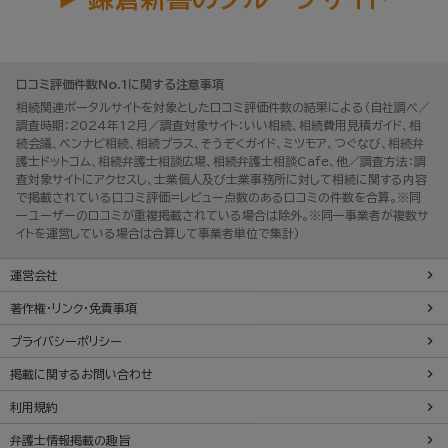
口コミ評価件数No.1に関する注意事項
相続関連ポータルサイトを対象とした口コミ評価件数の結果による（自社調べ／
調査時期：2024年12月／調査対象サイト：いい相続、相続費用見積ガイド、相
続会議、ベンナビ相続、相続プラス、そうぞくガイド、ミツモア、つぐなび、相続弁
護士ドットコム、相続弁護士相談広場、相続弁護士相談Cafe、他／調査方法：調
査対象サイトにアクセスし、士業個人及び士業事務所に対して相続に関する内容
で掲載されている口コミ評価=レビュー点数のある口コミの件数を合算。※同
一ユーザーの口コミが重複掲載されている場合は除外。※同一事業者が複数サ
イトを運営している場合は合算して事業者単位で集計）
運営会社
著作権・リンク・免責事項
プライバシーポリシー
掲載に関するお問い合わせ
利用規約
弁護士情報掲載の趣旨