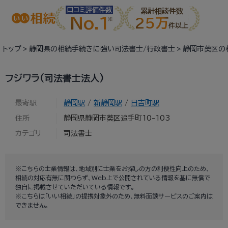
口コミ評価件数
累計相談件数
No.1
25万
件以上
トップ
静岡県の相続手続きに強い司法書士/行政書士
静岡市葵区の
フジワラ(司法書士法人)
最寄駅
静岡駅
/
新静岡駅
/
日吉町駅
住所
静岡県静岡市葵区追手町10-103
カテゴリ
司法書士
※こちらの士業情報は、地域別に士業をお探しの方の利便性向上のため、
相続の対応有無に関わらず、Web上で公開されている情報を基に無償で
独自に掲載させていただいている情報です。
※こちらは「いい相続」の提携対象外のため、無料面談サービスのご案内は
できません。