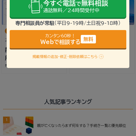
今すぐ電話
無料相談
で
通話無料／24時間受付中
専門相談員が常駐
（平日9-19時/土日祝9-18時）
地域の行政書士
地域の税理士
カンタン60秒！
無料
2022年3月9日
2022年4月9日
Webで相談する
静岡市の行政書士｜費
静岡駅（静岡市）周辺の
掲載情報の追加・修正・削除依頼はこちら
用・料金目安、相続手続
税理士5選 相続税申告
きの無料相談ができる
に強い税理士の選び方
事務所
や費用相場・目安
人気記事ランキング
1
親が亡くなったらまず何をする？手続き一覧と優先順位