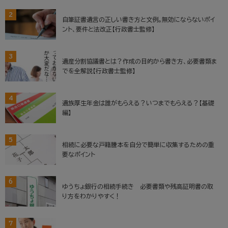
2
自筆証書遺言の正しい書き方と文例。無効にならないポイ
ント、要件と法改正【行政書士監修】
3
遺産分割協議書とは？作成の目的から書き方、必要書類ま
でを全解説【行政書士監修】
4
遺族厚生年金は誰がもらえる？いつまでもらえる？【基礎
編】
5
相続に必要な戸籍謄本を自分で簡単に収集するための重
要なポイント
6
ゆうちょ銀行の相続手続き 必要書類や残高証明書の取
り方をわかりやすく！
7