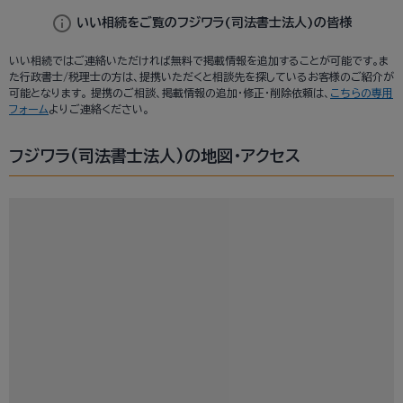
info
いい相続をご覧のフジワラ(司法書士法人)の皆様
いい相続ではご連絡いただければ無料で掲載情報を追加することが可能です。ま
た行政書士/税理士の方は、提携いただくと相談先を探しているお客様のご紹介が
可能となります。 提携のご相談、掲載情報の追加・修正・削除依頼は、
こちらの専用
フォーム
よりご連絡ください。
フジワラ(司法書士法人)の地図・アクセス