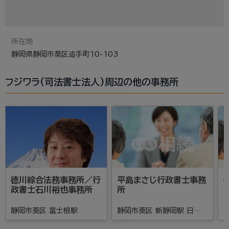
所在地
静岡県静岡市葵区追手町10-103
フジワラ(司法書士法人)周辺の他の事務所
徳川綜合法務事務所／行
平島まさじ行政書士事務
政書士石川裕也事務所
所
静岡市葵区 富士根駅
静岡市葵区 新静岡駅 日吉町
駅