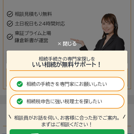
task_alt
相談見積もり無料
task_alt
土日祝日も24時間対応
東証プライム上場
task_alt
鎌倉新書が運営
× 閉じる
＼ 専門相談員が無料でお話を伺います ／
相続手続きの専門家探しを
いい相続が無料サポート！
mail
chevron_right
無料相談・見積を依頼する
check_circle
相続の手続きを専門家にお願いしたい
check_circle
相続税申告に強い税理士を探したい
相談員がお話を伺い、お客様に合った形でご案内。
静岡市葵区の士業関連記事
まずはご相談ください！