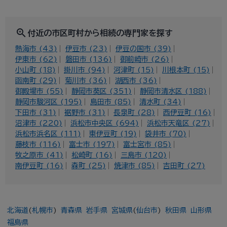
zoom_in
付近の市区町村から相続の専門家を探す
熱海市 (43)
伊豆市 (23)
伊豆の国市 (39)
伊東市 (62)
磐田市 (136)
御前崎市 (26)
小山町 (18)
掛川市 (94)
河津町 (15)
川根本町 (15)
函南町 (29)
菊川市 (36)
湖西市 (36)
御殿場市 (55)
静岡市葵区 (351)
静岡市清水区 (188)
静岡市駿河区 (195)
島田市 (85)
清水町 (34)
下田市 (31)
裾野市 (31)
長泉町 (28)
西伊豆町 (16)
沼津市 (220)
浜松市中央区 (694)
浜松市天竜区 (27)
浜松市浜名区 (111)
東伊豆町 (19)
袋井市 (70)
藤枝市 (116)
富士市 (197)
富士宮市 (85)
牧之原市 (41)
松崎町 (16)
三島市 (120)
南伊豆町 (16)
森町 (25)
焼津市 (85)
吉田町 (27)
北海道
(
札幌市
)
青森県
岩手県
宮城県
(
仙台市
)
秋田県
山形県
福島県