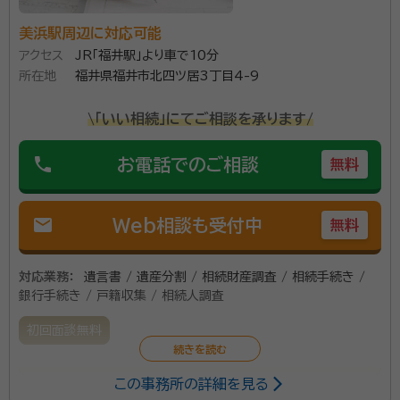
美浜駅周辺に対応可能
アクセス
JR「福井駅」より車で10分
所在地
福井県福井市北四ツ居3丁目4-9
\「いい相続」にてご相談を承ります/
phone
お電話でのご相談
無料
mail
Web相談も受付中
無料
対応業務：
遺言書 / 遺産分割 / 相続財産調査 / 相続手続き /
銀行手続き / 戸籍収集 / 相続人調査
初回面談無料
この事務所の詳細を見る
相続人の調査、相続財産の調査、遺産分割協議書の作成