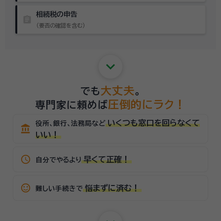
相続税の申告
assignment
（要否の確認を含む）
keyboard_arrow_down
大丈夫
でも
。
圧倒的にラク！
専門家に頼めば
いくつも窓口を回らなくて
役所、銀行、法務局など
account_balance
いい！
schedule
早くて正確！
自分でやるより
sentiment_satisfied_alt
悩まずに済む！
難しい手続きで