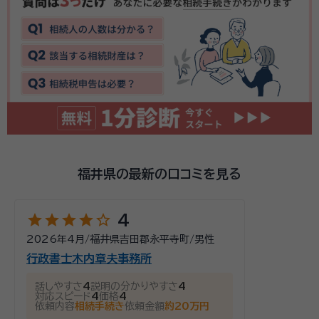
福井県の最新の口コミを見る
star
star
star
star
star_outline
4
2026年4月
/
福井県吉田郡永平寺町
/
男性
行政書士木内章夫事務所
話しやすさ
4
説明の分かりやすさ
4
対応スピード
4
価格
4
依頼内容
相続手続き
依頼金額
約20万円