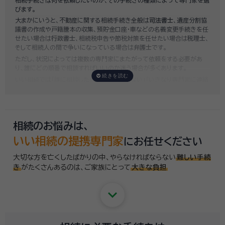
いい相続では、
お客様ごとに必要な相続手続きを明らかにし、無料で見積
びます。
もり
をお出ししております。予算に合わせてご自身で対応できないものの
大まかにいうと、不動産に関する相続手続き全般は
司法書士
、遺産分割協
み依頼することも可能ですので、まずはお気軽にご相談ください。
議書の作成や戸籍謄本の収集、預貯金口座・車などの名義変更手続きを任
せたい場合は
行政書士
、相続税申告や節税対策を任せたい場合は
税理士
、
そして相続人の間で争いになっている場合は
弁護士
です。
ただし、状況によっては複数の専門家にまたがって依頼をする必要があ
り、誰にどの順番で相談すればいいのか迷う場合が多くあります。
いい相続では「誰に相談したらいいかわからない」「いきなり専門家に連絡
するのはちょっと…」という方のために、専門相談員がお客様のご状況を
お伺いした上で、
適切な相談先を無料でご案内
しております。お気軽にご
相談ください。
相続のお悩みは、
いい相続の提携専門家
にお任せください
大切な方を亡くしたばかりの中、やらなければならない
難しい手続
き
がたくさんあるのは、
ご家族にとって
大きな負担
keyboard_arrow_down