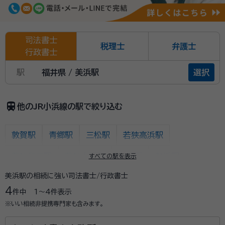
司法書士
税理士
弁護士
行政書士
駅
福井県 / 美浜駅
選択
train
他のJR小浜線の駅で絞り込む
敦賀駅
青郷駅
三松駅
若狭高浜駅
若狭和田駅
若狭本郷駅
加斗駅
勢浜駅
すべての駅を表示
美浜駅の相続に強い司法書士/行政書士
小浜駅
東小浜駅
新平野駅
上中駅
4
件中
1〜4
件表示
若狭有田駅
大鳥羽駅
十村駅
藤井駅
三方駅
※いい相続非提携専門家も含みます。
気山駅
美浜駅
東美浜駅
粟野駅
西敦賀駅