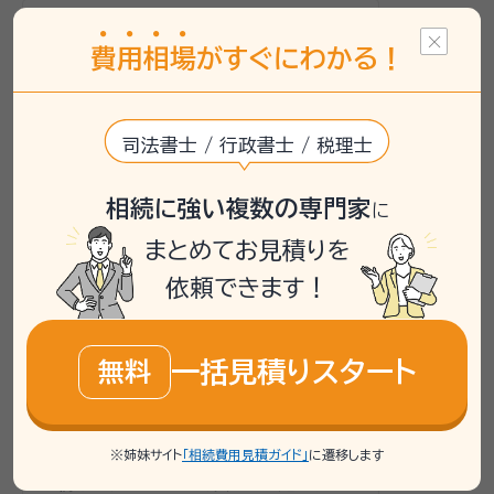
遺言書
相続手続き
費
用
相
場
がすぐにわかる！
親の遺言書作成に必要な費用と
手続き
司法書士 / 行政書士 / 税理士
相談者は、両親の遺言書作成を検討してお
り、どのように手続きを進め、どれくらいの
相続に強い複数の専門家
に
費用がかかるのか不安を抱えていました。特
まとめてお見積りを
に、両親が共有している資産についても整理
したいとのことでした。相談者自身が相続に
依頼できます！
関して初心者であるため、専門的なアドバイ
スと見積もりを求めていました。
いい相続では、相談者のご両親が安心して
一括見積りスタート
無料
遺言書を作成できるよう、行政書士との無料
相談を案内しました。遺言書のタイプや費用
の見積もりを行政書士が直接説明し、ご両親
※姉妹サイト
「相続費用見積ガイド」
に遷移します
に最適な遺言作成のプランを提案しました。
手続きの流れを整理し、安心して進められる