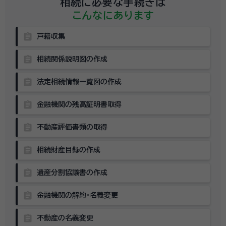
相続に必要な手続きは
こんなにあります
assignment
戸籍収集
assignment
相続関係説明図の作成
assignment
法定相続情報一覧図の作成
assignment
金融機関の残高証明書取得
assignment
不動産評価書類の取得
assignment
相続財産目録の作成
assignment
遺産分割協議書の作成
assignment
金融機関の解約・名義変更
assignment
不動産の名義変更