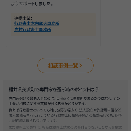
ようサポートしました。
連携士業：
行政書士木内章夫事務所
高村行政書士事務所
相談事例一覧
福井県美浜町で専門家を選ぶ時のポイントは？
専門家選びで最も大切なのは、自宅近くに事務所があるかではなく、その
士業が
相続に関する実績が多くあるかどうか
です。
例えば行政書士といっても対応分野は幅広く、法人設立や許認可申請など
法人業務を中心に行っている行政書士に相続手続きの相談をしても、期待
した結果は得られないでしょう。
また税理士であれば、相続は税理士試験の必修科目でないことから資格試