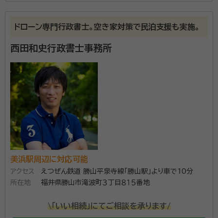
や遺言書の書き方、生前贈与などの将来の相続対策
等々、些細なことでも結構です。相続で不安に思ってい
ドローン専門行政書士。空き家対策で民泊支援も実施。
ること、分からない事があれば、お気軽にお問い合わせ
ください。
西田和史行政書士事務所
美浜駅周辺に対応可能
アクセス
えつぜん鉄道 勝山平泉寺線「勝山駅」より車で10分
所在地
福井県勝山市滝波町３丁目８１５番地
\「いい相続」にてご相談を承ります/