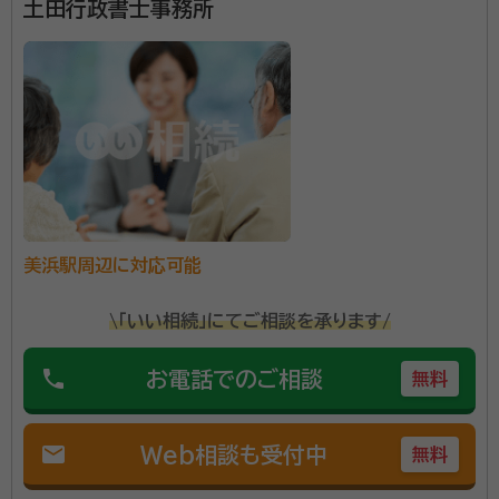
土田行政書士事務所
東舞鶴駅
松尾寺駅
美浜駅周辺に対応可能
\「いい相続」にてご相談を承ります/
phone
お電話でのご相談
無料
mail
Web相談も受付中
無料