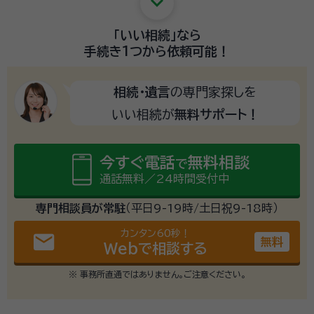
keyboard_arrow_down
「いい相続」
なら
手続き1つから
依頼可能！
相続・遺言
の専門家探しを
いい相続が
無料サポート！
今すぐ電話
無料相談
で
通話無料／24時間受付中
専門相談員が常駐
（平日9-19時/土日祝9-18時）
カンタン60秒！
email
無料
Webで相談する
※ 事務所直通ではありません。ご注意ください。