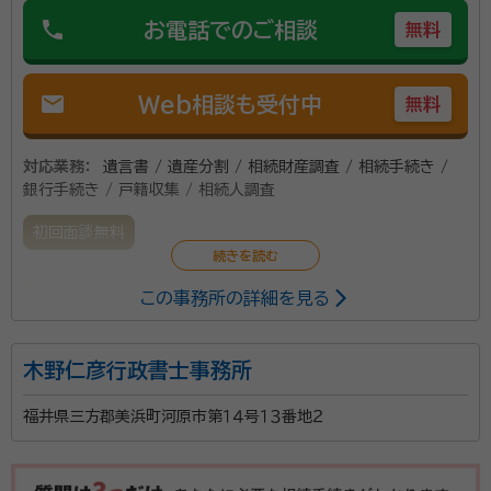
phone
お電話でのご相談
無料
mail
Web相談も受付中
無料
対応業務：
遺言書 / 遺産分割 / 相続財産調査 / 相続手続き /
銀行手続き / 戸籍収集 / 相続人調査
初回面談無料
この事務所の詳細を見る
堅苦しくない相続相談が可能です。また、残ってしまっ
た土地、建物の処理を得意としております。お客様の要
望に合わせ、販売、解体、民泊利用のご相談も承ってい
木野仁彦行政書士事務所
ます。
福井県三方郡美浜町河原市第１４号１３番地２