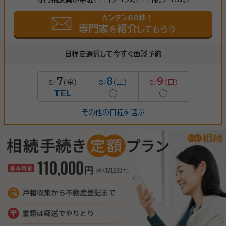
カンタン60秒！
専門家
紹介
を
してもらう
日程を選択して今すぐ面談予約
7
8
9
(金)
(土)
(日)
8/
8/
8/
TEL
◯
◯
その他の日程を選ぶ