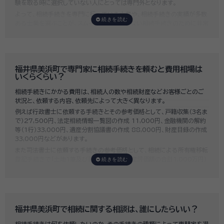
験を取る時に選択していない人にとっては専門外となります。
よって、相続手続きを専門に行っている士業や、相続手続きの実績が多数
ある士業を選ぶことが、スムーズで間違いのない相続手続きのために非常
に重要になります。
いい相続では、相続手続きに強い経験豊富な行政書士・税理士と多数提携
しており、
お客様のご要望にそった専門家選びを無料でサポート
していま
す。専門家選びでお困りの方は、お気軽にご相談ください。
福井県美浜町で専門家に相続手続きを頼むと費用相場は
いくらくらい？
相続手続きにかかる費用は、相続人の数や相続財産などお客様ごとのご
状況と、依頼する内容、依頼先によって大きく異なります。
例えば行政書士に依頼する手続きとその参考価格として、戸籍収集（3名ま
で）27,500円、法定相続情報一覧図の作成 11,000円、金融機関の解約
等（1行）33,000円、遺産分割協議書の作成 88,000円、財産目録の作成
33,000円などがあります。
また司法書士に依頼する手続きの参考価格として、相続による所有権移転
登記手続きで「土地1筆及び建物1棟（固定資産評価額の合計1,000万円）
法定相続人3名のうち1名が単独相続した場合」の費用相場の目安は6万円
～8万円程です。
既に揉めてしまっている場合は弁護士しか対応ができませんが、その場合
は着手金だけで約20万円～30万円、そのほか出張費や成果報酬を合わ
せると100万円近くかそれ以上費用がかかってしまう場合もあるなど、非
福井県美浜町で相続に関する相談は、誰にしたらいい？
常に高額になります。
相続手続きは何を依頼したいのか、その手続きの種類によって専門家を選