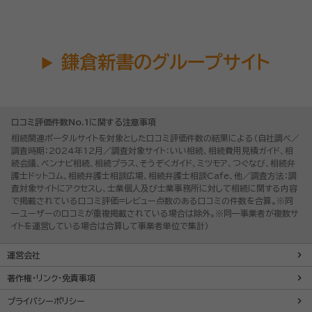
鎌倉新書のグループサイト
口コミ評価件数No.1に関する注意事項
相続関連ポータルサイトを対象とした口コミ評価件数の結果による（自社調べ／
調査時期：2024年12月／調査対象サイト：いい相続、相続費用見積ガイド、相
続会議、ベンナビ相続、相続プラス、そうぞくガイド、ミツモア、つぐなび、相続弁
護士ドットコム、相続弁護士相談広場、相続弁護士相談Cafe、他／調査方法：調
査対象サイトにアクセスし、士業個人及び士業事務所に対して相続に関する内容
で掲載されている口コミ評価=レビュー点数のある口コミの件数を合算。※同
一ユーザーの口コミが重複掲載されている場合は除外。※同一事業者が複数サ
イトを運営している場合は合算して事業者単位で集計）
運営会社
著作権・リンク・免責事項
プライバシーポリシー