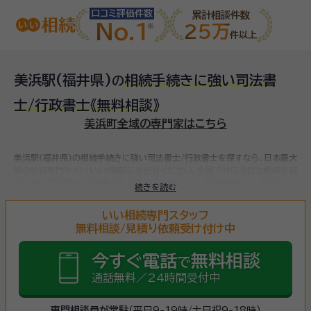
口コミ評価件数
累計相談件数
No.1
25万
件以上
美浜駅(福井県)
相続手続きに強い司法書
の
士/行政書士
《無料相談》
美浜町全域の専門家はこちら
美浜駅(福井県)の相続手続きに強い司法書士/行政書士を探すなら、日本最大
級の相続専門サイト【いい相続】にお任せください。
全国で対応可能な相続手続
きに強い司法書士/行政書士をお探しいただけます。
相続手続きは、被相続人
続きを読む
（故人）の財産を引き継ぐために必要な手続きです。相続人・相続財産の確認、
遺言書の確認、遺産分割協議、相続財産の名義変更、相続税の申告・納税（相続
いい相続専門スタッフ
財産が基礎控除額を超えていた場合）など多岐に渡るため、相続手続きに強い
無料相談/見積り依頼受け付け中
専門家に
まずは相談
しましょう。
今すぐ電話
無料相談
で
通話無料／24時間受付中
専門相談員が常駐
（平日9-19時/土日祝9-18時）